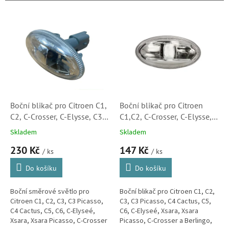
r
o
V
d
ý
u
p
k
i
t
s
ů
p
r
o
d
Boční blikač pro Citroen C1,
Boční blikač pro Citroen
u
C2, C-Crosser, C-Elysse, C3,
C1,C2, C-Crosser, C-Elysse,
k
C5, Xsara, Xsara Picasso
C3, C5, Xsara, Xsara Picasso
Skladem
Skladem
t
(6325G3)
(6325G3, 180273002,
230 Kč
147 Kč
ů
1647158)
/ ks
/ ks
Do košíku
Do košíku
Boční směrové světlo pro
Boční blikač pro Citroen C1, C2,
Citroen C1, C2, C3, C3 Picasso,
C3, C3 Picasso, C4 Cactus, C5,
C4 Cactus, C5, C6, C-Elyseé,
C6, C-Elyseé, Xsara, Xsara
Xsara, Xsara Picasso, C-Crosser
Picasso, C-Crosser a Berlingo,