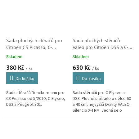
Sada plochých stěračů pro
Sada plochých stěračů
Citroen C3 Picasso, C-
Valeo pro Citroën DS3 a C-
Elysee, DS3 a Peugeot 301
Elysee (Peugeot 301,
Skladem
Skladem
574363, VF322)
380 Kč
630 Kč
/ ks
/ ks
Do košíku
Do košíku
Sada stěračů Denckermann pro
Sada stěračů pro C-Elysee a
C3 Picasso od 5/2010, C-Elysee,
DS3. Ploché s těrače o délce 60
DS3 a Peugeot 301.
a 40 cm, nejvyšší kvality VALEO
Silencio X-TRM. Jedná se o
nejlepší řadu stěračů Valeo a
naprostou světovou...