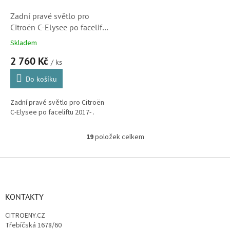
Zadní pravé světlo pro
Citroën C-Elysee po faceliftu
2017- (9818810280)
Skladem
2 760 Kč
/ ks
Do košíku
Zadní pravé světlo pro Citroën
C-Elysee po faceliftu 2017- .
19
položek celkem
O
v
l
Z
á
á
d
p
a
a
KONTAKTY
c
t
í
CITROENY.CZ
í
p
Třebíčská 1678/60
r