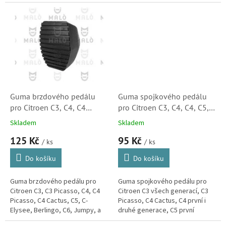
a Berlingo, Jumpy a
Jumpy a Spacetourer.
Spacetourer.
Guma brzdového pedálu
Guma spojkového pedálu
pro Citroen C3, C4, C4
pro Citroen C3, C4, C4, C5,
Picasso, C5, C-Elysee,
C6, C-Elysee, DS3, DS4
Skladem
Skladem
Berlingo, C6, Jumpy a C8
(213028, 213026, M6189,
125 Kč
95 Kč
(450421, 450417, 25509,
38943) S2
/ ks
/ ks
FT13066, 188788, M6183)
Do košíku
Do košíku
Guma brzdového pedálu pro
Guma spojkového pedálu pro
Citroen C3, C3 Picasso, C4, C4
Citroen C3 všech generací, C3
Picasso, C4 Cactus, C5, C-
Picasso, C4 Cactus, C4 první i
Elysee, Berlingo, C6, Jumpy, a
druhé generace, C5 první
C8. (Peugeot 2008, 207, 208,
generace, C6, C-Elyseé, DS3 a