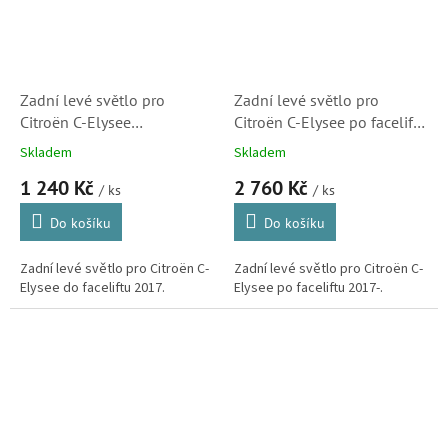
Zadní levé světlo pro
Zadní levé světlo pro
Citroën C-Elysee
Citroën C-Elysee po faceliftu
(9674809080,
2017- (9817303780)
Skladem
Skladem
5521944LLDUE)
1 240 Kč
2 760 Kč
/ ks
/ ks
Do košíku
Do košíku
Zadní levé světlo pro Citroën C-
Zadní levé světlo pro Citroën C-
Elysee do faceliftu 2017.
Elysee po faceliftu 2017-.