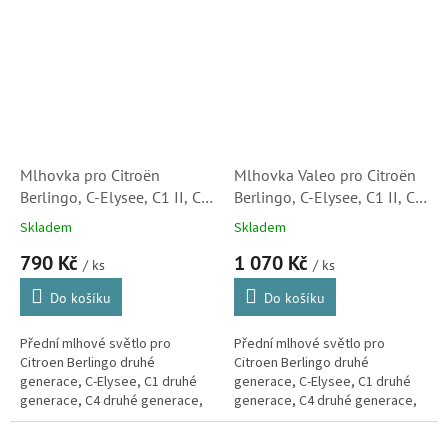
301, 307, 308, 407, 508, 807,...
DS4.
Mlhovka pro Citroën
Mlhovka Valeo pro Citroën
Berlingo, C-Elysee, C1 II, C4
Berlingo, C-Elysee, C1 II, C4
II, C4 Picasso II, DS4, Jumpy
II, C4 Picasso II, DS4, Jumpy
Skladem
Skladem
VI (6208Q3, 1659160) SK3
VI (6208Q3, 044553,
790 Kč
1 070 Kč
1646162)
/ ks
/ ks
Do košíku
Do košíku
Přední mlhové světlo pro
Přední mlhové světlo pro
Citroen Berlingo druhé
Citroen Berlingo druhé
generace, C-Elysee, C1 druhé
generace, C-Elysee, C1 druhé
generace, C4 druhé generace,
generace, C4 druhé generace,
C4 Picasso druhé generace,
C4 Picasso druhé generace,
DS4, Jumpy VI, DS4 a DS4
DS4, Jumpy VI, DS4 a DS4