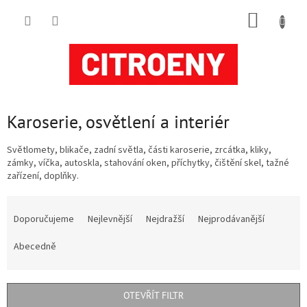
Přejít
NÁKUP
na
obsah
KOŠÍK
Karoserie, osvětlení a interiér
Světlomety, blikače, zadní světla, části karoserie, zrcátka, kliky,
zámky, víčka, autoskla, stahování oken, příchytky, čištění skel, tažné
zařízení, doplňky.
Ř
a
Doporučujeme
Nejlevnější
Nejdražší
Nejprodávanější
z
e
Abecedně
n
í
p
OTEVŘÍT FILTR