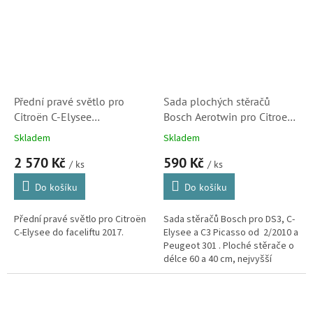
Přední pravé světlo pro
Sada plochých stěračů
Citroën C-Elysee
Bosch Aerotwin pro Citroen
(9675139980,
C-Elysée, DS3 a C3 Picasso
Skladem
Skladem
5521142RLDEMN,
od 5/2010 (3397007116,
2 570 Kč
590 Kč
0921962)
A116S)
/ ks
/ ks
Do košíku
Do košíku
Přední pravé světlo pro Citroën
Sada stěračů Bosch pro DS3, C-
C-Elysee do faceliftu 2017.
Elysee a C3 Picasso od 2/2010 a
Peugeot 301 . Ploché stěrače o
délce 60 a 40 cm, nejvyšší
kvality.