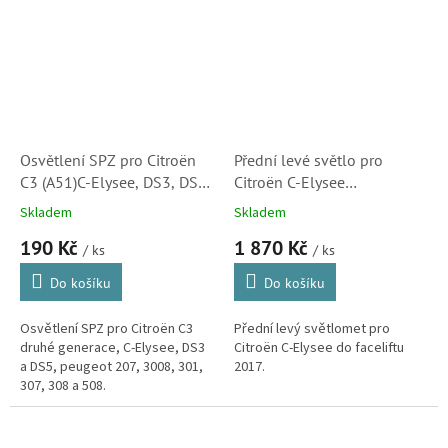
crossback. (Peugeot...
crossback. (Peugeot...
Osvětlení SPZ pro Citroën
Přední levé světlo pro
C3 (A51)C-Elysee, DS3, DS5
Citroën C-Elysee
(0929920, 6340F0,
(9675140080,
Skladem
Skladem
540203820900) S2
5521142LLDEMN) S1
190 Kč
1 870 Kč
/ ks
/ ks
Do košíku
Do košíku
Osvětlení SPZ pro Citroën C3
Přední levý světlomet pro
druhé generace, C-Elysee, DS3
Citroën C-Elysee do faceliftu
a DS5, peugeot 207, 3008, 301,
2017.
307, 308 a 508.