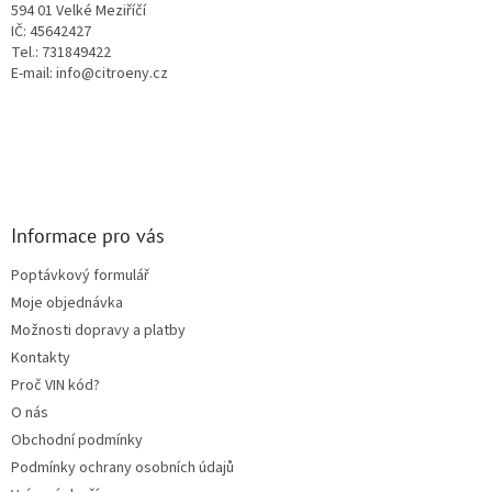
594 01 Velké Meziříčí
v
IČ: 45642427
k
Tel.: 731849422
y
E-mail: info@citroeny.cz
v
ý
p
i
s
u
Informace pro vás
Poptávkový formulář
Moje objednávka
Možnosti dopravy a platby
Kontakty
Proč VIN kód?
O nás
Obchodní podmínky
Podmínky ochrany osobních údajů