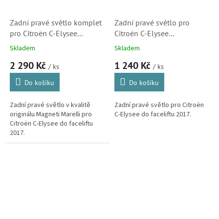
Zadní pravé světlo komplet
Zadní pravé světlo pro
pro Citroën C-Elysee
Citroën C-Elysee
(9674809180)
(9674809180,
Skladem
Skladem
5521944RLDUE)
2 290 Kč
1 240 Kč
/ ks
/ ks
Do košíku
Do košíku
Zadní pravé světlo v kvalitě
Zadní pravé světlo pro Citroën
originálu Magneti Marelli pro
C-Elysee do faceliftu 2017.
Citroën C-Elysee do faceliftu
2017.