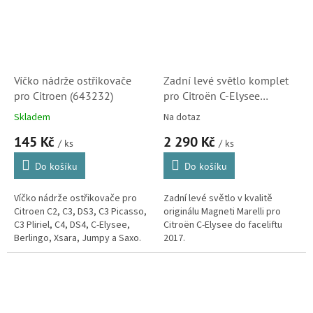
Víčko nádrže ostřikovače
Zadní levé světlo komplet
pro Citroen (643232)
pro Citroën C-Elysee
(9674809080)
Skladem
Na dotaz
145 Kč
2 290 Kč
/ ks
/ ks
Do košíku
Do košíku
Víčko nádrže ostřikovače pro
Zadní levé světlo v kvalitě
Citroen C2, C3, DS3, C3 Picasso,
originálu Magneti Marelli pro
C3 Pliriel, C4, DS4, C-Elysee,
Citroën C-Elysee do faceliftu
Berlingo, Xsara, Jumpy a Saxo.
2017.