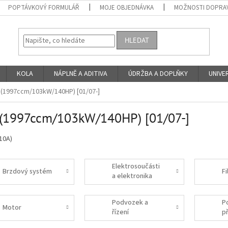
POPTÁVKOVÝ FORMULÁŘ
MOJE OBJEDNÁVKA
MOŽNOSTI DOPRAV
HLEDAT
KOLA
NÁPLNĚ A ADITIVA
ÚDRŽBA A DOPLŇKY
UNIVER
i (1997ccm/103kW/140HP) [01/07-]
 (1997ccm/103kW/140HP) [01/07-]
10A)
Elektrosoučásti
Brzdový systém
Fi
a elektronika
Podvozek a
P
Motor
řízení
p
s