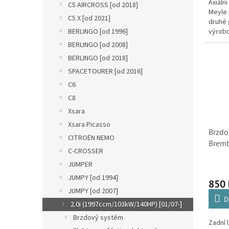
Axiální
C5 AIRCROSS [od 2018]
Meyle 
C5 X [od 2021]
druhé 
BERLINGO [od 1996]
výrob
podvoz
BERLINGO [od 2008]
které 
BERLINGO [od 2018]
vyrovna
SPACETOURER [od 2016]
C6
C8
Xsara
Xsara Picasso
Brzdo
CITROËN NEMO
Bremb
C-CROSSER
a Peu
JUMPER
4249
JUMPY [od 1994]
850
JUMPY [od 2007]
D
2.0i (1997ccm/103kW/140HP) [01/07-]
Brzdový systém
Zadní 