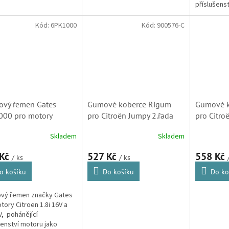
příslušens
alternátor,
nebo kompr
Kód:
6PK1000
Kód:
900576-C
hydraulicko
ový řemen Gates
Gumové koberce Rigum
Gumové k
00 pro motory
pro Citroën Jumpy 2.řada
pro Citro
n 1.8i 16V, 2.0i 16V
07-
07-
Skladem
Skladem
PF, 5750XG,
204180)
 Kč
527 Kč
558 Kč
/ ks
/ ks
o košíku
Do košíku
Do ko
ový řemen značky Gates
tory Citroen 1.8i 16V a
V, pohánějící
šenství motoru jako