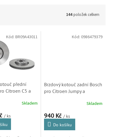
144
položek celkem
Kód:
BR09A43011
Kód:
0986479379
otouč přední
Brzdový kotouč zadní Bosch
o Citroen C5 a
pro Citroen Jumpy a
249K0, 424992,
Peugeot Expert (424923,
Skladem
Skladem
1)
424991)
Kč
940 Kč
/ ks
/ ks
šíku
Do košíku