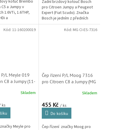
zdový kotuč Brembo
Zadní brzdový kotouč Bosch
n C5 a Jumpy v
pro Citroen Jumpy a Peugeot
h 1.6VTi, 1.6THP,
Expert (Fiat Scudo). Značka
HDi a
Bosch je jedním z předních
eugeot 407,Expert a
světových dodavatelů
)
brzdových systémů do
Kód:
11-160200019
Kód:
MG CI-ES-7316
prvovýroby mnoha...
í P/L Meyle 019
Čep řízení P/L Moog 7316
en C8 a Jumpy (11-
pro Citroen C8 a Jumpy (MG
9, 3814A5,
CI-ES-7316, 3814A5,
Skladem
Skladem
381773)
455 Kč
/ ks
/ ks
šíku
Do košíku
 značky Meyle pro
Čep řízení značky Moog pro