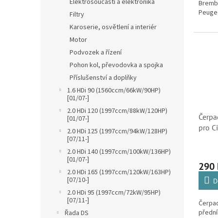
Elektrosoučásti a elektronika
Brembo
Peugeo
Filtry
Karoserie, osvětlení a interiér
Motor
Podvozek a řízení
Pohon kol, převodovka a spojka
Příslušenství a doplňky
1.6 HDi 90 (1560ccm/66kW/90HP)
[01/07-]
2.0 HDi 120 (1997ccm/88kW/120HP)
Čerpa
[01/07-]
pro C
2.0 HDi 125 (1997ccm/94kW/128HP)
C4, C5
[07/11-]
Xsara
2.0 HDi 140 (1997ccm/100kW/136HP)
[01/07-]
290
2.0 HDi 165 (1997ccm/120kW/163HP)
[07/10-]
D
2.0 HDi 95 (1997ccm/72kW/95HP)
[07/11-]
Čerpad
přední
Řada DS