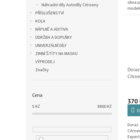
okna p
Náhradní díly Autodíly Citroeny
modelů
PŘÍSLUŠENSTVÍ
KOLA
NÁPLNĚ A ADITIVA
ÚDRŽBA A DOPLŇKY
UNIVERZÁLNÍ DÍLY
ZIMNÍ ŠTÍTY NA MASKU
VÝPRODEJ
Doraz
Značky
Citro
Peuge
Cena
370
5
Kč
8860
Kč
D
Doraz 
Citroe
Expert