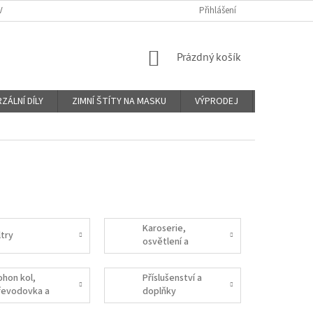
Y A PLATBY
KONTAKTY
PROČ VIN KÓD?
Přihlášení
O NÁS
OBCHO
NÁKUPNÍ
Prázdný košík
KOŠÍK
ZÁLNÍ DÍLY
ZIMNÍ ŠTÍTY NA MASKU
VÝPRODEJ
Značky
Karoserie,
ltry
osvětlení a
interiér
ohon kol,
Příslušenství a
řevodovka a
doplňky
pojka