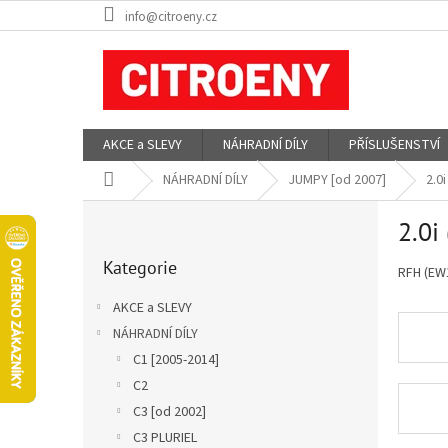
Přejít
info@citroeny.cz
na
obsah
AKCE a SLEVY
NÁHRADNÍ DÍLY
PŘÍSLUŠENSTVÍ
Domů
NÁHRADNÍ DÍLY
JUMPY [od 2007]
2.0
P
2.0i
o
Přeskočit
s
Kategorie
kategorie
RFH (EW
t
r
AKCE a SLEVY
a
NÁHRADNÍ DÍLY
n
C1 [2005-2014]
n
í
C2
p
C3 [od 2002]
a
C3 PLURIEL