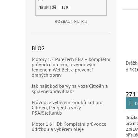
Na skladě
130
ROZBALIT FILTR
BLOG
Motory 1.2 PureTech EB2 – kompletní
Drážk
průvodce olejem, rozvodovým
řemenem Wet Belt a prevencí
6PK10
drahých oprav
Citroë
(5750
Jak najít kód barvy na voze Citroën a
9653
správně opravit lak?
271
Průvodce výběrem šroubů kol pro
D
Citroën, Peugeot a vozy
PSA/Stellantis
Drážk
pro mo
Motor 1.6 HDi: Kompletní průvodce
údržbou a výběrem oleje
2.0i 16
příslu