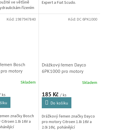
užité ve většině
Expert a Fiat Scudo.
ydraulickám řízením
motoru. Použito
u modelů Xsara, Xsara
Kód:
1987947840
Kód:
DC 6PK1000
 řemen Bosch
Drážkový řemen Dayco
pro motory
6PK1000 pro motory
8i 16V, 2.0i 16V
Citroën 1.8i 16V, 2.0i 16V
Skladem
Skladem
 5750XG,
(5750PF, 5750XG,
840,
9653204180)
185 Kč
/ ks
/ ks
33A)
šíku
Do košíku
řemen značky Bosch
Drážkový řemen značky Dayco
Citroen 1.8i 16V a
pro motory Citroen 1.8i 16V a
ohánějící
2.0i 16V, pohánějící