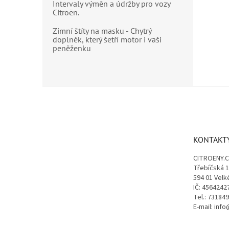
Intervaly výměn a údržby pro vozy
altern
Citroën.
nebo k
hydraul
Zimní štíty na masku - Chytrý
doplněk, který šetří motor i vaši
peněženku
Z
á
p
a
t
KONTAKT
í
CITROENY.
Třebíčská 
594 01 Velk
IČ: 4564242
Tel.: 73184
E-mail: inf