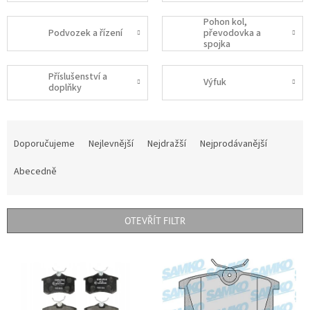
Pohon kol,
Podvozek a řízení
převodovka a
spojka
Příslušenství a
Výfuk
doplňky
Ř
a
Doporučujeme
Nejlevnější
Nejdražší
Nejprodávanější
z
e
Abecedně
n
í
p
OTEVŘÍT FILTR
r
o
V
d
ý
u
p
k
i
t