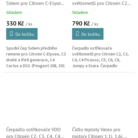
Sidem pro Citroen C-Elysee
světlometů pro Citroën C2,
a C3 II, C3 III, C4 Cactus a
C3, C4, C4 Picasso, C5, C6,
Skladem
Skladem
DS3 (364077)
C8, Jumpy a Xsara (643477)
330 Kč
790 Kč
/ ks
/ ks
Do košíku
Do košíku
Spodní čep Sidem předního
Čerpadlo ostřikovače
ramene pro Citroën C-Elysee, C3
světlometů pro Citroën C2, C3,
druhé a třetí generace, C4
C4, C4 Picasso, C5, C6, C8,
Cactus a DS3. (Peugeot 208, 301
Jumpy a Xsara. Čerpadlo
a 2008, Opel Crossland X)
vhodné také pro vozy Peugeot
106, 405, 605, 1007, 207, 407,
807, Expert a...
Čerpadlo ostřikovače VDO
Čidlo teploty Valeo pro
pro Citroën C2, C3, C4, C4
motory Citroen 1.1i, 1.6i,