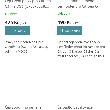
Čep řízení pravý pro Citroen
Čep spodního ramene
C3 II a DS3 (CI-ES-8328,
Lemförder pro Citroen C-
381791)
Elysee a C3 II, C3 III, C4
Skladem
Skladem
Cactus a DS3 (364077)
425 Kč
490 Kč
/ ks
/ ks
Do košíku
Do košíku
Pravý čep řízení Moog pro
Spodní čep prémiové značky
Citroën C3 (SC_) 11/09- a DS3,
Lemförder předního ramene pro
od firmy MOOG.
Citroën C-Elysee, C3 druhé a
třetí generace, C4 Cactus a DS3.
(Peugeot 208, 301 a 2008, Opel
Crossland X)
Čep spodního ramene
Čerpadlo ostřikovače