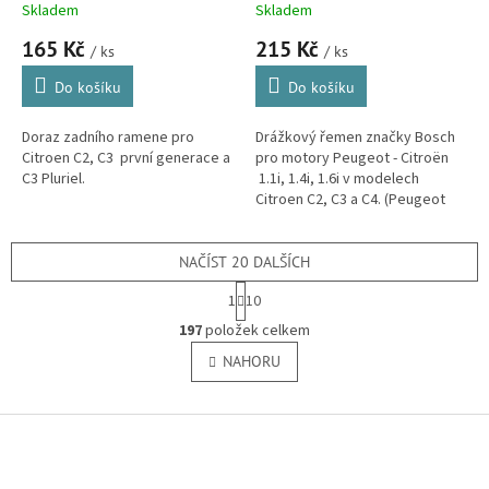
(516668, 516695, S2)
1.6i - C2, C3, C4 (5750PL,
Skladem
Skladem
5750PN, 5750WY,
165 Kč
215 Kč
9653319680, 6PK1050)
/ ks
/ ks
Do košíku
Do košíku
Doraz zadního ramene pro
Drážkový řemen značky Bosch
Citroen C2, C3 první generace a
pro motory Peugeot - Citroën
C3 Pluriel.
1.1i, 1.4i, 1.6i v modelech
Citroen C2, C3 a C4. (Peugeot
1007, 207, 307)
NAČÍST 20 DALŠÍCH
S
1
10
t
O
r
197
položek celkem
v
á
l
NAHORU
n
á
k
o
d
v
Z
a
á
c
á
n
í
p
í
p