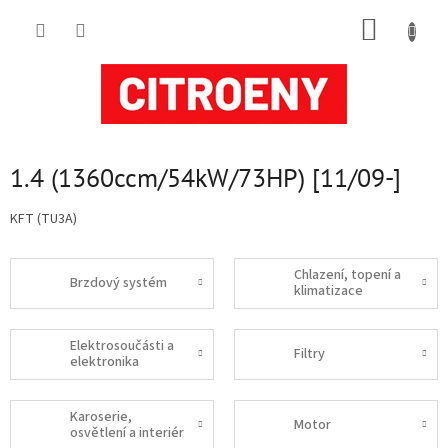
Přejít
NÁKUP
na
obsah
KOŠÍK
1.4 (1360ccm/54kW/73HP) [11/09-]
KFT (TU3A)
Chlazení, topení a
Brzdový systém
klimatizace
Elektrosoučásti a
Filtry
elektronika
Karoserie,
Motor
osvětlení a interiér