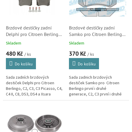
s
ů
p
r
o
d
Brzdové destičky zadní
Brzdové destičky zadní
u
Delphi pro Citroen Berlingo,
Samko pro Citroen Berlingo,
k
C2, C3, C3 Picasso, C3II, C4,
C2, C3, C3 Picasso, C3II, C4,
Skladem
Skladem
t
C8, DS3 a Xsara Picasso
C8, DS3, Xsara Picasso (LPR,
480 Kč
370 Kč
ů
(LP565)
05P868)
/ ks
/ ks
Do košíku
Do košíku
Sada zadních brzdových
Sada zadnich brzdových
destiček Delphi pro Citroen
destiček Samko pro Citroen
Berlingo, C2, C3, C3 Picasso, C4,
Berlingo první i druhé
C4 II, C8, DS3, DS4 a Xsara
generace, C2, C3 první i druhé
Picasso. (Peugeot 307, 405,
generace, C3 Picasso, C4 první i
807, 1007, Partner)
druhé generace, C8, DS3 a Xsara
Picasso.