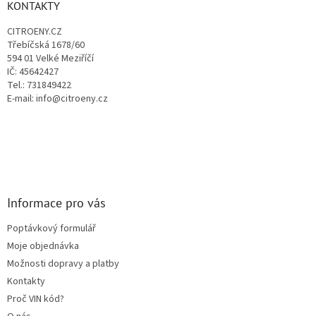
a
KONTAKTY
r
t
v
CITROENY.CZ
í
k
Třebíčská 1678/60
y
594 01 Velké Meziříčí
v
IČ: 45642427
ý
Tel.: 731849422
p
E-mail: info@citroeny.cz
i
s
u
Informace pro vás
Poptávkový formulář
Moje objednávka
Možnosti dopravy a platby
Kontakty
Proč VIN kód?