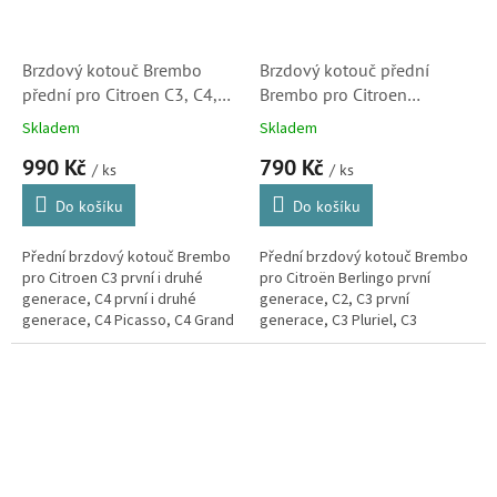
Brzdový kotouč Brembo
Brzdový kotouč přední
přední pro Citroen C3, C4,
Brembo pro Citroen
C4 Picasso, C5, Berlingo,
Berlingo, C2. C3, C4, C5,
Skladem
Skladem
Xsara a Xsara Picasso (
DS3, Xsara, Xsara Picasso
990 Kč
790 Kč
4246W2, 4249J6)
(4246W1, 09869514,
/ ks
/ ks
09869511)
Do košíku
Do košíku
Přední brzdový kotouč Brembo
Přední brzdový kotouč Brembo
pro Citroen C3 první i druhé
pro Citroën Berlingo první
generace, C4 první i druhé
generace, C2, C3 první
generace, C4 Picasso, C4 Grand
generace, C3 Pluriel, C3
Picasso, C5 první generace,
Picasso, C4 první i druhé
Berlingo první i druhé
generace, C5 první generace,
generace,...
DS3, DS3 Cabrio,...