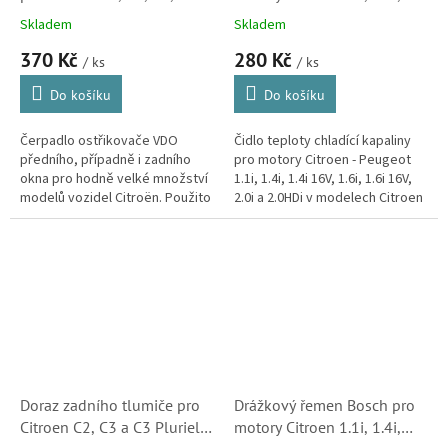
Picasso, C5, Berlingo,
1.4i, 2.0i a 2.0HDi (1338A6,
Skladem
Skladem
Jumpy, Xsara, Xsara Picasso,
133897, 700054, SK)
370 Kč
280 Kč
Saxo ( 643498, 643475,
/ ks
/ ks
A2C53030301Z) S1
Do košíku
Do košíku
Čerpadlo ostřikovače VDO
Čidlo teploty chladící kapaliny
předního, případně i zadního
pro motory Citroen - Peugeot
okna pro hodně velké množství
1.1i, 1.4i, 1.4i 16V, 1.6i, 1.6i 16V,
modelů vozidel Citroën. Použito
2.0i a 2.0HDi v modelech Citroen
například u Citroenu C2, C3, C4,
Berlingo, C3, Jumpy, Saxo,
C4 Picasso, C5, Berlingo,...
Xsara, Xantia, C8,...
Doraz zadního tlumiče pro
Drážkový řemen Bosch pro
Citroen C2, C3 a C3 Pluriel
motory Citroen 1.1i, 1.4i,