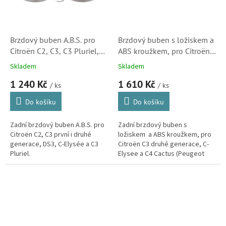
Brzdový buben A.B.S. pro
Brzdový buben s ložiskem a
Citroën C2, C3, C3 Pluriel,
ABS kroužkem, pro Citroën
DS3 a C-Elysée (424746)
C2, C3, C3 Pluriel a DS3
Skladem
Skladem
(BT2370)
1 240 Kč
1 610 Kč
/ ks
/ ks
Do košíku
Do košíku
Zadní brzdový buben A.B.S. pro
Zadní brzdový buben s
Citroën C2, C3 první i druhé
ložiskem a ABS kroužkem, pro
generace, DS3, C-Elysée a C3
Citroën C3 druhé generace, C-
Pluriel.
Elysee a C4 Cactus (Peugeot
206, 208 a 301)