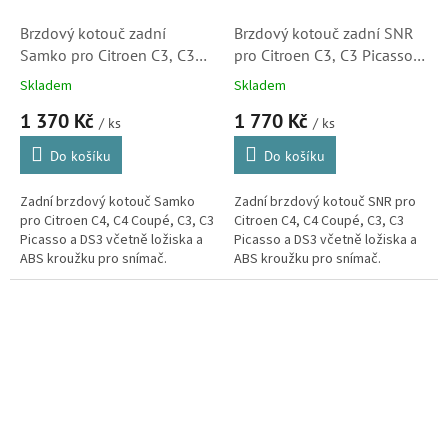
Brzdový kotouč zadní
Brzdový kotouč zadní SNR
Samko pro Citroen C3, C3
pro Citroen C3, C3 Picasso,
Picasso, C4 a DS3
C4, DS3 (424919,
Skladem
Skladem
(C1013PCA, 424919,
KF15957U, 424932)
1 370 Kč
1 770 Kč
424932)
/ ks
/ ks
Do košíku
Do košíku
Zadní brzdový kotouč Samko
Zadní brzdový kotouč SNR pro
pro Citroen C4, C4 Coupé, C3, C3
Citroen C4, C4 Coupé, C3, C3
Picasso a DS3 včetně ložiska a
Picasso a DS3 včetně ložiska a
ABS kroužku pro snímač.
ABS kroužku pro snímač.
(Peugeot 207, 208, 2008, 307)
(Peugeot 207, 208, 2008, 307)