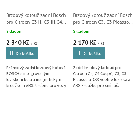
Brzdový kotouč zadní Bosch
Brzdový kotouč zadní Bosch
pro Citroen C3 II, C3 III,C4
pro Citroen C3, C3 Picasso,
CACTUS (0986479F74)
C4, DS3 (424919,
Skladem
Skladem
0986479275, 424932)
2 340 Kč
2 170 Kč
/ ks
/ ks
Do košíku
Do košíku
Prémiový zadní brzdový kotouč
Zadní brzdový kotouč pro
BOSCH s integrovaným
Citroen C4, C4 Coupé, C3, C3
ložiskem kola a magnetickým
Picasso a DS3 včetně ložiska a
kroužkem ABS. Určeno pro vozy
ABS kroužku pro snímač.
Citroën, Peugeot a Opel.
Značka Bosch je dodavatelem
Povrchová úprava lakováním
brzdových systémů do
chrání proti...
prvovýroby...