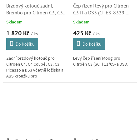
Brzdový kotouč zadní,
Čep řízení levý pro Citroen
Brembo pro Citroen C3, C3
C3 II a DS3 (CI-ES-8329,
Picasso, C4 a DS3 (424919,
381792)
Skladem
Skladem
424932)
1 820 Kč
425 Kč
/ ks
/ ks
Do košíku
Do košíku
Zadní brzdový kotouč pro
Levý čep řízení Moog pro
Citroen C4, C4 Coupé, C3, C3
Citroën C3 (SC_) 11/09- a DS3.
Picasso a DS3 včetně ložiska a
ABS kroužku pro
snímač. (Peugeot 207, 208,
2008, 307)