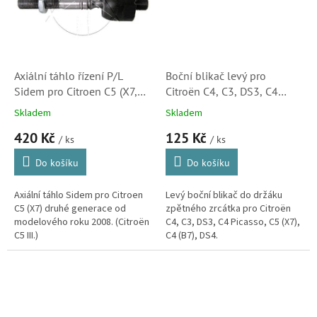
Axiální táhlo řízení P/L
Boční blikač levý pro
Sidem pro Citroen C5 (X7,
Citroën C4, C3, DS3, C4
53015, 3812F3)
Picasso, C5 (X7), C4 (B7),
Skladem
Skladem
DS4 (6325G5, 180358002)
420 Kč
125 Kč
/ ks
/ ks
Do košíku
Do košíku
Axiální táhlo Sidem pro Citroen
Levý boční blikač do držáku
C5 (X7) druhé generace od
zpětného zrcátka pro Citroën
modelového roku 2008. (Citroën
C4, C3, DS3, C4 Picasso, C5 (X7),
C5 III.)
C4 (B7), DS4.