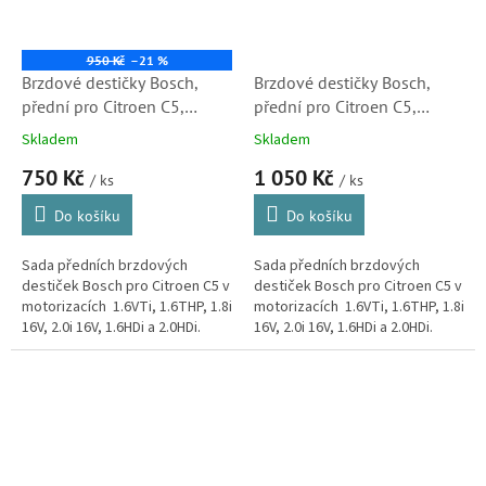
950 Kč
–21 %
Brzdové destičky Bosch,
Brzdové destičky Bosch,
přední pro Citroen C5,
přední pro Citroen C5,
1.6VTi, 1.6THP, 1.8i 16V, 2.0i
1.6VTi, 1.6THP, 1.8i 16V, 2.0i
Skladem
Skladem
16V, 1.6HDi, 2.0HDi (
16V, 1.6HDi, 2.0HDi (
750 Kč
1 050 Kč
425424, 1610103880, S1)
425424, 1610103880)
/ ks
/ ks
Do košíku
Do košíku
Sada předních brzdových
Sada předních brzdových
destiček Bosch pro Citroen C5 v
destiček Bosch pro Citroen C5 v
motorizacích 1.6VTi, 1.6THP, 1.8i
motorizacích 1.6VTi, 1.6THP, 1.8i
16V, 2.0i 16V, 1.6HDi a 2.0HDi.
16V, 2.0i 16V, 1.6HDi a 2.0HDi.
Brzdové destičky kvalitou i
Brzdové destičky kvalitou i
vlastnostmi...
vlastnostmi odpovídající...