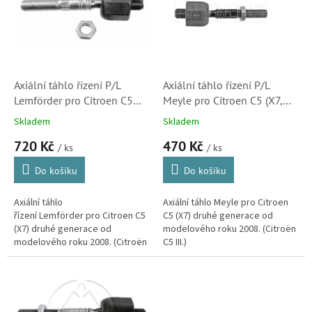
k
i
t
s
ů
p
r
o
d
Axiální táhlo řízení P/L
Axiální táhlo řízení P/L
u
Lemförder pro Citroen C5
Meyle pro Citroen C5 (X7,
k
(X7, 3453001, 3812F3)
53015, 3812F3)
Skladem
Skladem
t
720 Kč
470 Kč
ů
/ ks
/ ks
Do košíku
Do košíku
Axiální táhlo
Axiální táhlo Meyle pro Citroen
řízení Lemförder pro Citroen C5
C5 (X7) druhé generace od
(X7) druhé generace od
modelového roku 2008. (Citroën
modelového roku 2008. (Citroën
C5 III.)
C5 III.) Axiální kloub kvalitou
plně srovnatelný s originálem.
Náhradní...