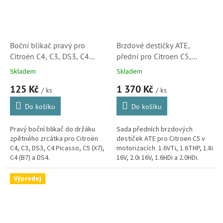
Boční blikač pravý pro
Brzdové destičky ATE,
Citroën C4, C3, DS3, C4
přední pro Citroen C5,
Picasso, C5 (X7), C4 (B7),
1.6VTi, 1.6THP, 1.8i 16V, 2.0i
Skladem
Skladem
DS4 (6325G6, 3452150,
16V, 1.6HDi, 2.0HDi (
125 Kč
1 370 Kč
180357002)
425424, 1610103880,
/ ks
/ ks
607252)
Do košíku
Do košíku
Pravý boční blikač do držáku
Sada předních brzdových
zpětného zrcátka pro Citroën
destiček ATE pro Citroen C5 v
C4, C3, DS3, C4 Picasso, C5 (X7),
motorizacích 1.6VTi, 1.6THP, 1.8i
C4 (B7) a DS4.
16V, 2.0i 16V, 1.6HDi a 2.0HDi.
(Peugeot 407 a 508)
Výprodej