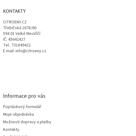
í
p
í
p
a
KONTAKTY
r
t
v
CITROENY.CZ
í
k
Třebíčská 1678/60
y
594 01 Velké Meziříčí
v
IČ: 45642427
ý
Tel.: 731849422
p
E-mail: info@citroeny.cz
i
s
u
Informace pro vás
Poptávkový formulář
Moje objednávka
Možnosti dopravy a platby
Kontakty