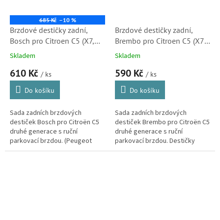
685 Kč
–10 %
Brzdové destičky zadní,
Brzdové destičky zadní,
Bosch pro Citroen C5 (X7,
Brembo pro Citroen C5 (X7,
0986494095, 425404,
425404, 425421, 425491)
Skladem
Skladem
425421, 425491) S1
610 Kč
590 Kč
/ ks
/ ks
Do košíku
Do košíku
Sada zadních brzdových
Sada zadních brzdových
destiček Bosch pro Citroën C5
destiček Brembo pro Citroën C5
druhé generace s ruční
druhé generace s ruční
parkovací brzdou. (Peugeot
parkovací brzdou. Destičky
607a 407)
kvalitou i vlastnostmi
odpovídající originálním dílům.
(Peugeot 407, 607)