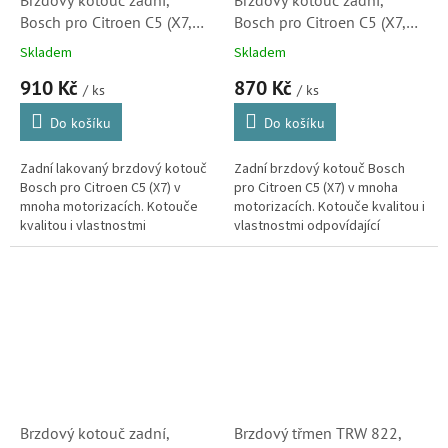
Brzdový kotouč zadní,
Brzdový kotouč zadní,
Bosch pro Citroen C5 (X7,
Bosch pro Citroen C5 (X7,
lakovaný, 4249C1)
0986479194, 4249C1)
Skladem
Skladem
910 Kč
870 Kč
/ ks
/ ks
Do košíku
Do košíku
Zadní lakovaný brzdový kotouč
Zadní brzdový kotouč Bosch
Bosch pro Citroen C5 (X7) v
pro Citroen C5 (X7) v mnoha
mnoha motorizacích. Kotouče
motorizacích. Kotouče kvalitou i
kvalitou i vlastnostmi
vlastnostmi odpovídající
odpovídající originálním dílům.
originálním dílům. (Peugeot 407,
(Peugeot 407, 508, 607 a RCZ)
508, 607 a RCZ)
Brzdový kotouč zadní,
Brzdový třmen TRW 822,