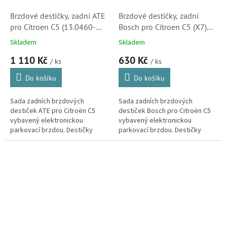
Brzdové destičky, zadní ATE
Brzdové destičky, zadní
pro Citroen C5 (13.0460-
Bosch pro Citroen C5 (X7)
7253.2, 607253,40 4255)
(0986494127, 0986494528,
Skladem
Skladem
425405)
1 110 Kč
630 Kč
/ ks
/ ks
Do košíku
Do košíku
Sada zadních brzdových
Sada zadních brzdových
destiček ATE pro Citroën C5
destiček Bosch pro Citroën C5
vybavený elektronickou
vybavený elektronickou
parkovací brzdou. Destičky
parkovací brzdou. Destičky
ATE kvalitou i vlastnostmi
kvalitou i vlastnostmi
odpovídají originálním dílům.
odpovídající originálním dílům.