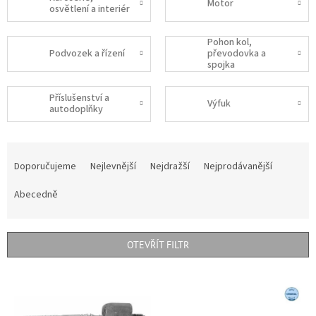
Motor
osvětlení a interiér
Pohon kol,
Podvozek a řízení
převodovka a
spojka
Příslušenství a
Výfuk
autodoplňky
Ř
a
Doporučujeme
Nejlevnější
Nejdražší
Nejprodávanější
z
e
Abecedně
n
í
p
OTEVŘÍT FILTR
r
o
V
d
ý
u
p