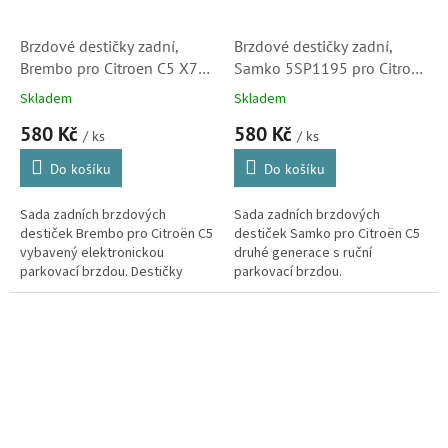
Brzdové destičky zadní,
Brzdové destičky zadní,
Brembo pro Citroen C5 X7
Samko 5SP1195 pro Citroen
(425405)
C5 (X7, 425404, 425421,
Skladem
Skladem
425491)
580 Kč
580 Kč
/ ks
/ ks
Do košíku
Do košíku
Sada zadních brzdových
Sada zadních brzdových
destiček Brembo pro Citroën C5
destiček Samko pro Citroën C5
vybavený elektronickou
druhé generace s ruční
parkovací brzdou. Destičky
parkovací brzdou.
Brembo kvalitou i vlastnostmi
odpovídají originálním dílům.