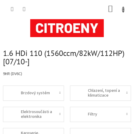
Přejít
NÁKUP
na
obsah
KOŠÍK
1.6 HDi 110 (1560ccm/82kW/112HP)
[07/10-]
9HR (DV6C)
Chlazení, topení a
Brzdový systém
klimatizace
Elektrosoučásti a
Filtry
elektronika
Karoserie,