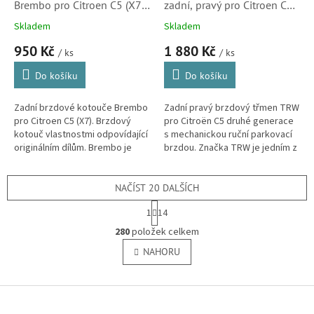
Brembo pro Citroen C5 (X7,
zadní, pravý pro Citroen C5
4249C1, lakovaný)
(X7, 4401G5, nový díl)
Skladem
Skladem
950 Kč
1 880 Kč
/ ks
/ ks
Do košíku
Do košíku
Zadní brzdové kotouče Brembo
Zadní pravý brzdový třmen TRW
pro Citroen C5 (X7). Brzdový
pro Citroën C5 druhé generace
kotouč vlastnostmi odpovídající
s mechanickou ruční parkovací
originálním dílům. Brembo je
brzdou. Značka TRW je jedním z
dodavatelem brzdových
předních světových dodavatelů
systémů do prvovýroby
do prvovýroby mnoha...
automobilky...
NAČÍST 20 DALŠÍCH
S
1
14
t
O
r
280
položek celkem
v
á
l
NAHORU
n
á
k
o
d
v
Z
a
á
c
á
n