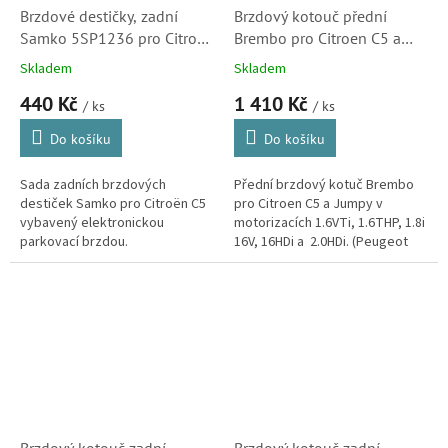
Brzdové destičky, zadní
Brzdový kotouč přední
Samko 5SP1236 pro Citroen
Brembo pro Citroen C5 a
C5 (425405)
Jumpy (4249K0, 424992,
Skladem
Skladem
09A43011)
440 Kč
1 410 Kč
/ ks
/ ks
Do košíku
Do košíku
Sada zadních brzdových
Přední brzdový kotuč Brembo
destiček Samko pro Citroën C5
pro Citroen C5 a Jumpy v
vybavený elektronickou
motorizacích 1.6VTi, 1.6THP, 1.8i
parkovací brzdou.
16V, 16HDi a 2.0HDi. (Peugeot
407,Expert a Fiat Scudo)