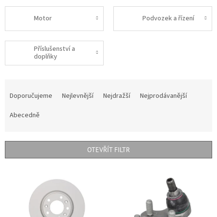
Motor
Podvozek a řízení
Příslušenství a
doplňky
Ř
a
Doporučujeme
Nejlevnější
Nejdražší
Nejprodávanější
z
e
Abecedně
n
í
p
OTEVŘÍT FILTR
r
o
V
d
ý
u
p
k
i
t
s