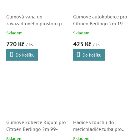
Gumová vana do
Gumové autokoberce pro
zavazadlového prostoru pro
Citroën Berlingo 2m 19-
CITROËN ë-Berlingo 5m
Skladem
Skladem
2019- L1
720 Kč
425 Kč
/ ks
/ ks
Do košíku
Do košíku
Gumové koberce Rigum pro
Hadice vzduchu do
Citroën Berlingo 2m 99-
mezichladiče turba pro
motory 1.6HDi, 1.5HDi a
Skladem
Skladem