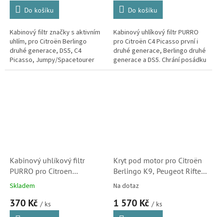
Do košíku
Do košíku
Kabinový filtr značky s aktivním
Kabinový uhlíkový filtr PURRO
uhlím, pro Citroën Berlingo
pro Citroën C4 Picasso první i
druhé generace, DS5, C4
druhé generace, Berlingo druhé
Picasso, Jumpy/Spacetourer
generace a DS5. Chrání posádku
třetí generace a C4 Grand
před škodlivými částicemi,
Picasso první a druhé
jako pyl, saze a prach, o...
generace....
Kabinový uhlíkový filtr
Kryt pod motor pro Citroën
PURRO pro Citroen
Berlingo K9, Peugeot Rifter,
Berlingo, C4 Picasso,
Opel Combo a Toyota
Skladem
Na dotaz
Spacetourer a DS5 (6447XF,
ProAce City (9849704780)
370 Kč
1 570 Kč
6447XG)
S1
/ ks
/ ks