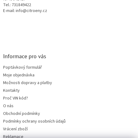
ý
Tel.: 731849422
p
E-mail: info@citroeny.cz
i
s
u
Informace pro vás
Poptávkový formulář
Moje objednávka
Možnosti dopravy a platby
Kontakty
Proč VIN kód?
O nás
Obchodní podmínky
Podmínky ochrany osobních údajů
Vrácení zboží
Reklamace