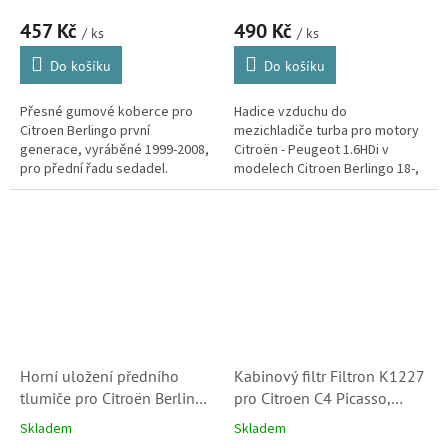
1.2PureTech v modelech
457 Kč
490 Kč
Citroen a Peugeot
/ ks
/ ks
(9820100680)
Do košíku
Do košíku
Přesné gumové koberce pro
Hadice vzduchu do
Citroen Berlingo první
mezichladiče turba pro motory
generace, vyráběné 1999-2008,
Citroën - Peugeot 1.6HDi v
pro přední řadu sedadel.
modelech Citroen Berlingo 18-,
C4 Picasso/Spacetourer 13-, C4
Cactus, C3 třetí generace, C3
Aircross,...
Horní uložení předního
Kabinový filtr Filtron K1227
tlumiče pro Citroën Berlingo
pro Citroen C4 Picasso,
K9, C4 Picasso -
Berlingo, Spacetourer a DS5
Skladem
Skladem
Spacetourer a C5 Aircross
(6447XF, 647993, K1227-