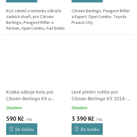
Kryt zámků a motorku stěrače
Citroën Berlingo. Peugeot Rifter
zadních dveří, pro Citroën
a Expert. Opel Combo. Toyota
Berlingo, Peugeot Rifter a
Proace City.
Partner, Opel Combo, Fiat Doblo
a Toyota ProAce City.
Krytka náboje kola pro
Levé přední světlo pro
Citroën Berlingo K9 a
Citroën Berlingo K9 2018-
Berlingo B9
do faceliftu (2017842052)
Skladem
Skladem
590 Kč
3 390 Kč
/ ks
/ ks
Do košíku
Do košíku