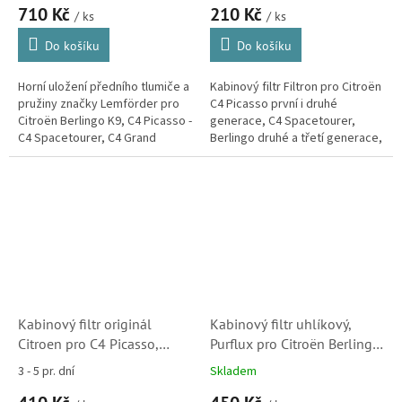
710 Kč
210 Kč
(9800479780)
2X)
/ ks
/ ks
Do košíku
Do košíku
Horní uložení předního tlumiče a
Kabinový filtr Filtron pro Citroën
pružiny značky Lemförder pro
C4 Picasso první i druhé
Citroën Berlingo K9, C4 Picasso -
generace, C4 Spacetourer,
C4 Spacetourer, C4 Grand
Berlingo druhé a třetí generace,
Picasso - C4 Grand Spacetourer,
Spacetourer a DS5. (Peugeot
C5 Aircross a DS7...
3008, 5008, Rifter a Partner)
Kabinový filtr originál
Kabinový filtr uhlíkový,
Citroen pro C4 Picasso,
Purflux pro Citroën Berlingo,
Berlingo a DS5 (6447XF,
C4 Picasso a DS5
3 - 5 pr. dní
Skladem
647993)
(9801448180, 6447XG,