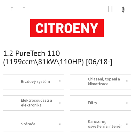
Přejít
NÁKUP
na
obsah
KOŠÍK
1.2 PureTech 110
(1199ccm\81kW\110HP) [06/18-]
Chlazení, topení a
Brzdový systém
klimatizace
Elektrosoučásti a
Filtry
elektronika
Karoserie,
Stěrače
osvětlení a interiér