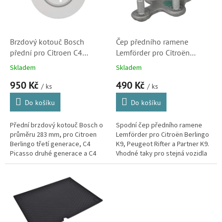
ů
p
r
o
d
Brzdový kotouč Bosch
Čep předního ramene
u
přední pro Citroen C4
Lemförder pro Citroën
k
Picasso II, C4 Spacetourer a
Berlingo K9 a Peugeot Rifter
Skladem
Skladem
t
Berlingo K9 (9805961480)
K9 (9831088580)
950 Kč
490 Kč
ů
/ ks
/ ks
Do košíku
Do košíku
Přední brzdový kotouč Bosch o
Spodní čep předního ramene
průměru 283 mm, pro Citroen
Lemförder pro Citroën Berlingo
Berlingo třetí generace, C4
K9, Peugeot Rifter a Partner K9.
Picasso druhé generace a C4
Vhodné taky pro stejná vozidla
Spacetourer / C4 Grand
Fiat Doblo 22-, Opel Combo E a
Spacetourer. (Peugeot Rifter a
Toyota Proace City.
Partner K9)