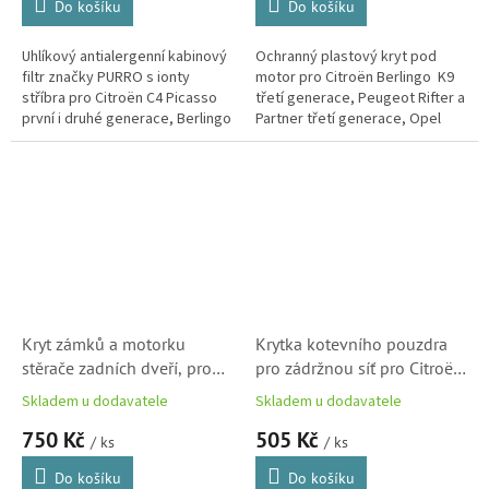
Do košíku
Do košíku
Uhlíkový antialergenní kabinový
Ochranný plastový kryt pod
filtr značky PURRO s ionty
motor pro Citroën Berlingo K9
stříbra pro Citroën C4 Picasso
třetí generace, Peugeot Rifter a
první i druhé generace, Berlingo
Partner třetí generace, Opel
druhé generace, Jumpy IV,
Combo 2018-, Fiat Doblo 2018- a
Spacetourer a...
Toyota ProAce City.
Kryt zámků a motorku
Krytka kotevního pouzdra
stěrače zadních dveří, pro
pro zádržnou síť pro Citroën
Citroën Berlingo, Peugeot
Berlingo originál Citroen
Skladem u dodavatele
Skladem u dodavatele
Rifter a Toyota Proace City
(Rifter, Combo, 8335PR)
750 Kč
505 Kč
(8748RE)
/ ks
/ ks
Do košíku
Do košíku