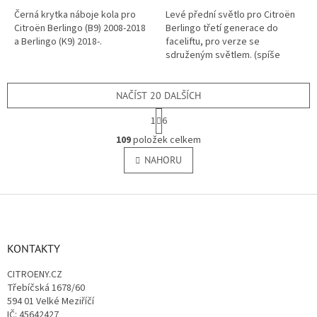
Černá krytka náboje kola pro
Levé přední světlo pro Citroën
Citroën Berlingo (B9) 2008-2018
Berlingo třetí generace do
a Berlingo (K9) 2018-.
faceliftu, pro verze se
sdruženým světlem. (spíše
dodávková verze)
NAČÍST 20 DALŠÍCH
S
1
6
t
O
r
109
položek celkem
v
á
l
NAHORU
n
á
k
o
d
v
Z
a
á
c
á
n
í
p
í
p
a
KONTAKTY
r
t
v
CITROENY.CZ
í
k
Třebíčská 1678/60
y
594 01 Velké Meziříčí
v
IČ: 45642427