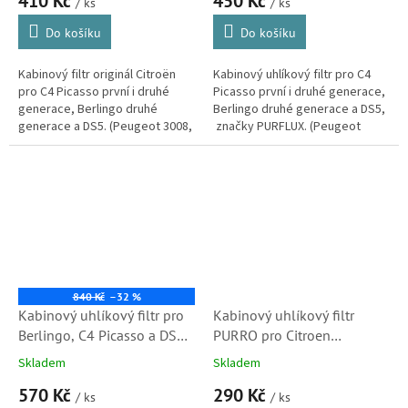
410 Kč
450 Kč
6447XF)
/ ks
/ ks
Do košíku
Do košíku
Kabinový filtr originál Citroën
Kabinový uhlíkový filtr pro C4
pro C4 Picasso první i druhé
Picasso první i druhé generace,
generace, Berlingo druhé
Berlingo druhé generace a DS5,
generace a DS5. (Peugeot 3008,
značky PURFLUX. (Peugeot
5008 a Partner 2) Chrání posádku
Partner, 308, 3008, 5008, Opel
před škodlivými částicemi,...
Combo, Grandland, Toyota...
840 Kč
–32 %
Kabinový uhlíkový filtr pro
Kabinový uhlíkový filtr
Berlingo, C4 Picasso a DS5,
PURRO pro Citroen
originál Citroen (6447XG)
Berlingo, C4 Picasso a DS5
Skladem
Skladem
(6447XF, 6447XG, 647993)
570 Kč
290 Kč
/ ks
/ ks