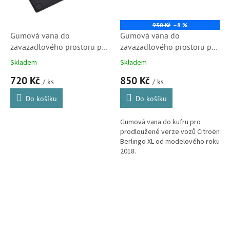
930 Kč
–8 %
Gumová vana do
Gumová vana do
zavazadlového prostoru pro
zavazadlového prostoru pro
CITROËN Berlingo 5m
CITROËN Berlingo 5m
Skladem
Skladem
2019- L1
2019- L2 XL
720 Kč
850 Kč
/ ks
/ ks
Do košíku
Do košíku
Gumová vana do kufru pro
prodloužené verze vozů Citroën
Berlingo XL od modelového roku
2018.