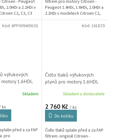
 Citroen - Peugeot
filtrem pro motory Citroen -
Di, 2.0HDi a 2.2HDi v
Peugeot 1.4HDi, 1.6HDi, 2.0HDi a
itroen C2, C3, C3
2.2HDi v modelech Citroen C2,
 Picasso, C4, C4
C3, C3 Pluriel, C3 Picasso, C4,
, Berlingo,...
C4 Picasso, C5,...
Kód:
6PP009409101
Kód:
1618Z9
ků výfukových
Čidlo tlaků výfukových
 motory 1.6HDi,
plynů pro motory 1.6HDi,
.0HDi a 2.2HDi
1.4HDi, 2.0HDi a 2.2HDi
Skladem
Skladem u dodavatele
 Peugeot (1618Z9,
Citroen - Peugeot (1618Z9)
2 760 Kč
/ ks
/ ks
šíku
Do košíku
 splalin před a za FAP
Čidlo tlaků splalin před a za FAP
a. pro
filtrem. originál Citroen -