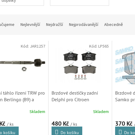
doplňky
učujeme
Nejlevnější
Nejdražší
Nejprodávanější
Abecedně
Kód:
JAR1257
Kód:
LP565
ní táhlo řízení TRW pro
Brzdové destičky zadní
Brzdové d
n Berlingo (B9) a
Delphi pro Citroen
Samko pr
ot Expert (JAR1257,
Berlingo, C2, C3, C3
Berlingo, 
Skladem
Skladem
F4)
Picasso, C3II, C4, C8, DS3 a
Picasso, C
Xsara Picasso (LP565)
Xsara Pic
 Kč
480 Kč
370 Kč
/ ks
/ ks
05P868)
o košíku
Do košíku
Do ko