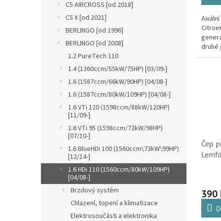
C5 AIRCROSS [od 2018]
C5 X [od 2021]
Axiáln
Citroe
BERLINGO [od 1996]
genera
BERLINGO [od 2008]
druhé 
1.2 PureTech 110
1.4 (1360ccm/55kW/75HP) [03/09-]
1.6 (1587ccm/66kW/90HP) [04/08-]
1.6 (1587ccm/80kW/109HP) [04/08-]
1.6 VTi 120 (1598ccm/88kW/120HP)
[11/09-]
1.6 VTi 95 (1598ccm/72kW/98HP)
[07/10-]
Čep p
1.6 BlueHDi 100 (1560ccm\73kW\99HP)
Lemfö
[12/14-]
C4 Pi
1.6 HDi 110 (1560ccm/80kW/109HP)
(3640
[04/08-]
3640
Brzdový systém
390
Chlazení, topení a klimatizace
D
Elektrosoučásti a elektronika