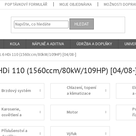
POPTÁVKOVÝ FORMULÁŘ
MOJE OBJEDNÁVKA
MOŽNOSTI DOPRAV
HLEDAT
KOLA
NÁPLNĚ A ADITIVA
ÚDRŽBA A DOPLŇKY
UNIVER
1.6 HDi 110 (1560ccm/80kW/109HP) [04/08-]
HDi 110 (1560ccm/80kW/109HP) [04/08-
Chlazení, topení
E
Brzdový systém
a klimatizace
a
Karoserie,
P
Motor
osvětlení a
ří
interiér
Příslušenství a
Výfuk