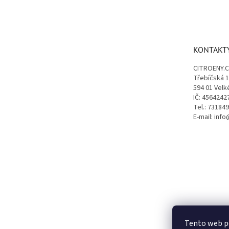
Z
á
p
a
t
KONTAKT
í
CITROENY.
Třebíčská 
594 01 Velk
IČ: 4564242
Tel.: 73184
E-mail: inf
Tento web p