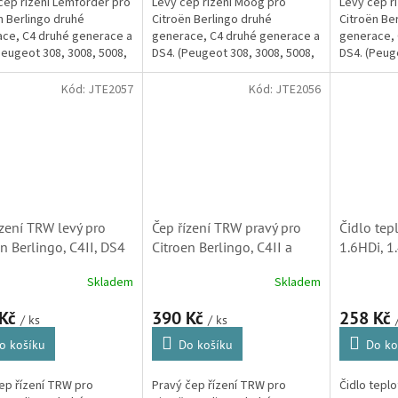
čep řízení Lemförder pro
Levý čep řízení Moog pro
Levý čep ř
n Berlingo druhé
Citroën Berlingo druhé
Citroën Be
ce, C4 druhé generace a
generace, C4 druhé generace a
generace, 
Peugeot 308, 3008, 5008,
DS4. (Peugeot 308, 3008, 5008,
DS4. (Peug
r)
Partner)
Partner)
Kód:
JTE2057
Kód:
JTE2056
ízení TRW levý pro
Čep řízení TRW pravý pro
Čidlo tep
en Berlingo, C4II, DS4
Citroen Berlingo, C4II a
1.6HDi, 1
eot Partner, 381789)
DS4 (Peugeot Partner,
2.2HDi Ci
Skladem
Skladem
381788)
(1830292
1830292,
 Kč
390 Kč
258 Kč
/ ks
/ ks
o košíku
Do košíku
Do ko
ep řízení TRW pro
Pravý čep řízení TRW pro
Čidlo teplo