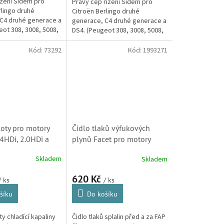
ízení Sidem pro
Pravý čep řízení Sidem pro
rlingo druhé
Citroën Berlingo druhé
C4 druhé generace a
generace, C4 druhé generace a
eot 308, 3008, 5008,
DS4. (Peugeot 308, 3008, 5008,
Partner)
Kód:
73292
Kód:
1993271
loty pro motory
Čidlo tlaků výfukových
.4HDi, 2.0HDi a
plynů Facet pro motory
troen - Peugeot
1.6HDi, 1.4HDi, 2.0HDi a
Skladem
Skladem
, 1338C1,
2.2HDi Citroen - Peugeot
 530292, SK) S1
(103271, 1993271,
620 Kč
/ ks
/ ks
493271, 1618Z9, SK) S1
šíku
Do košíku
ty chladící kapaliny
Čidlo tlaků splalin před a za FAP