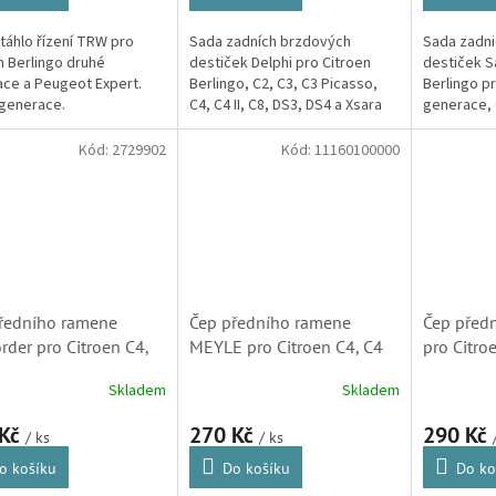
í táhlo řízení TRW pro
Sada zadních brzdových
Sada zadni
n Berlingo druhé
destiček Delphi pro Citroen
destiček S
ce a Peugeot Expert.
Berlingo, C2, C3, C3 Picasso,
Berlingo pr
generace.
C4, C4 II, C8, DS3, DS4 a Xsara
generace, C
Picasso. (Peugeot 307, 405,
generace, 
807, 1007, Partner)
i druhé ge
Kód:
2729902
Kód:
11160100000
Xsara Pica
ředního ramene
Čep předního ramene
Čep před
rder pro Citroen C4,
MEYLE pro Citroen C4, C4
pro Citro
casso a Berlingo
Picasso a Berlingo
a Berling
Skladem
Skladem
60, 364068, 364070,
(364060, 364068, 364070,
364068, 
53)
11160100000)
JBJ701)
 Kč
270 Kč
290 Kč
/ ks
/ ks
o košíku
Do košíku
Do ko