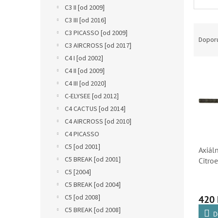
n
C3 II [od 2009]
e
C3 III [od 2016]
l
Ř
C3 PICASSO [od 2009]
a
Dopor
C3 AIRCROSS [od 2017]
z
C4 I [od 2002]
e
V
n
C4 II [od 2009]
ý
í
C4 III [od 2020]
p
p
C-ELYSEE [od 2012]
i
r
C4 CACTUS [od 2014]
s
o
C4 AIRCROSS [od 2010]
p
d
r
u
C4 PICASSO
o
k
C5 [od 2001]
Axiál
d
t
C5 BREAK [od 2001]
Citroe
u
ů
Peuge
C5 [2004]
k
3812
C5 BREAK [od 2004]
t
ů
C5 [od 2008]
420
C5 BREAK [od 2008]
D