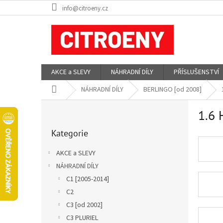
Přejít
info@citroeny.cz
na
obsah
AKCE a SLEVY
NÁHRADNÍ DÍLY
PŘÍSLUŠENSTVÍ
Domů
NÁHRADNÍ DÍLY
BERLINGO [od 2008]
P
1.6 
o
Přeskočit
s
Kategorie
kategorie
t
r
AKCE a SLEVY
a
NÁHRADNÍ DÍLY
n
C1 [2005-2014]
n
í
C2
p
C3 [od 2002]
a
C3 PLURIEL