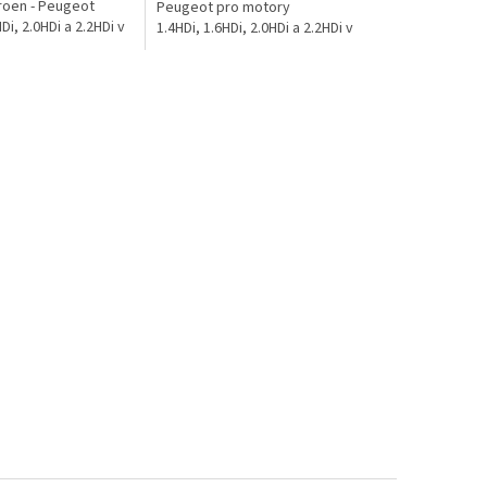
roen - Peugeot
Peugeot pro motory
Di, 2.0HDi a 2.2HDi v
1.4HDi, 1.6HDi, 2.0HDi a 2.2HDi v
itroen C2, C3, C3
modelech Citroen C2, C3, C3
 Picasso, C4, C4
Pluriel, C3...