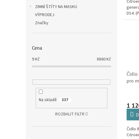
Citroë
ZIMNÍ ŠTÍTY NA MASKU
genera
DS4. (
VÝPRODEJ
Partne
Značky
Cena
9
Kč
8860
Kč
Čidlo
pro m
1.6HD
(9658
Na skladě
337
1 12
ROZBALIT FILTR
D
Čidlo 
Citroe