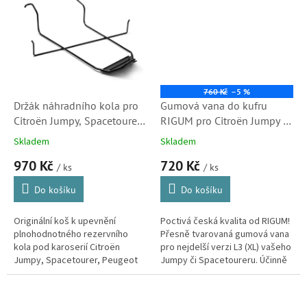
760 Kč
–5 %
Držák náhradního kola pro
Gumová vana do kufru
Citroën Jumpy, Spacetourer,
RIGUM pro Citroën Jumpy /
Peugeot Expert, Traveller,
Spacetourer od rv 2016 –
Skladem
Skladem
Opel Zafira a Toyota ProAce
verze L3 (XL)
970 Kč
720 Kč
/ ks
/ ks
Do košíku
Do košíku
Originální koš k upevnění
Poctivá česká kvalita od RIGUM!
plnohodnotného rezervního
Přesně tvarovaná gumová vana
kola pod karoserií Citroën
pro nejdelší verzi L3 (XL) vašeho
Jumpy, Spacetourer, Peugeot
Jumpy či Spacetoureru. Účinně
Expert, Traveller, Opel Zafira,
chrání podlahu před blátem,
Vivaro a Toyota ProAce
vodou i oleji. Je...