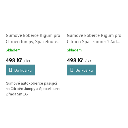
Gumové koberce Rigum pro
Gumové koberce Rigum pro
Citroën Jumpy, Spacetourer
Citroën SpaceTourer 2.řada
2.řada 5m 16-
5m 16-
Skladem
Skladem
498 Kč
498 Kč
/ ks
/ ks
Do košíku
Do košíku
Gumové autokoberce pasující
na Citroën Jumpy a Spacetourer
2.řada 5m 16-