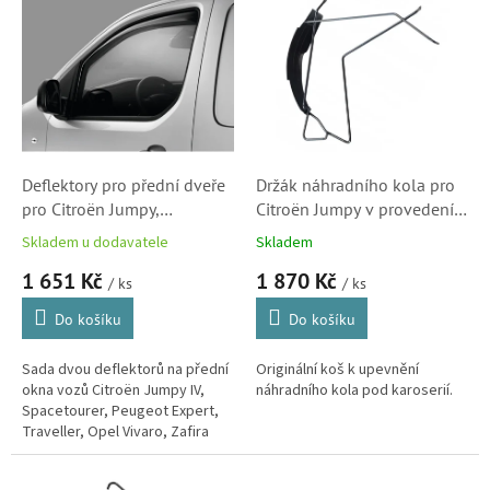
d
ý
u
p
k
i
t
s
ů
p
r
o
d
Deflektory pro přední dveře
Držák náhradního kola pro
u
pro Citroën Jumpy,
Citroën Jumpy v provedení
k
Spacetourer a Peugeot
L1, Spacetourer, Peugeot
Skladem u dodavatele
Skladem
t
Expert, Traveller a Opel
Expert, Traveller a Opel
1 651 Kč
1 870 Kč
ů
Zafira Life, Vivaro a Toyota
Zafira
/ ks
/ ks
ProAce
Do košíku
Do košíku
Sada dvou deflektorů na přední
Originální koš k upevnění
okna vozů Citroën Jumpy IV,
náhradního kola pod karoserií.
Spacetourer, Peugeot Expert,
Traveller, Opel Vivaro, Zafira
Life, Fiat Scudo a Toyota
ProAce.