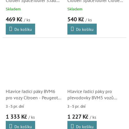
Citroën SpaceTourer 3.řada
Citroën SpaceTourer Citroen
16-
2024-
Skladem
Skladem
469 Kč
540 Kč
/ ks
/ ks
Do košíku
Do košíku
Hlavice řadící páky BVM6
Hlavice řadící páky pro
pro vozy Citroen - Peugeot,
převodovky BVM5 vozů
saténový chrom
Citroen a Peugeot
3 - 5 pr. dní
3 - 5 pr. dní
(96738472VV)
(96738471VV)
1 333 Kč
1 227 Kč
/ ks
/ ks
Do košíku
Do košíku