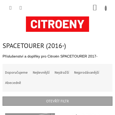
Přejít
NÁKUP
na
obsah
KOŠÍK
SPACETOURER (2016-)
Příslušenství a doplňky pro Citroën SPACETOURER 2017-
Ř
a
Doporučujeme
Nejlevnější
Nejdražší
Nejprodávanější
z
e
Abecedně
n
í
p
OTEVŘÍT FILTR
r
o
V