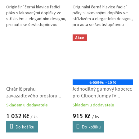
Originální černá hlavice řadicí
Originální černá hlavice řadicí
páky s lakovanými doplňky ve
páky s lakovanými doplňky ve
střízlivém a elegantním designu,
střízlivém a elegantním designu,
pro auta se šestistupňovou
pro auta se šestistupňovou
manuální převodovkou.
manuální převodovkou.
Akce
1 025 Kč
–10 %
Chránič prahu
Jednodílný gumový koberec
zavazadlového prostoru
pro Citroën Jumpy IV
Citroën - SpaceTourer,
Spacetourer a Peugeot
Skladem u dodavatele
Skladem u dodavatele
Jumpy (K0) a Opel Zafira
Expert, Traveller
1 032 Kč
915 Kč
Life, Toyota ProAce
(1648691380)
/ ks
/ ks
(1614304980)
Do košíku
Do košíku