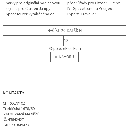
barvy pro originální podlahovou
přední řady pro Citroën Jumpy
krytinu pro Citroen Jumpy -
IV - Spacetourer a Peugeot
Spacetourer vyráběného od
Expert, Traveller.
roku 2016. (Peugeot Traveller,
Toyota ProAce, Opel Vivaro)
NAČÍST 20 DALŠÍCH
S
1
2
t
O
r
40
položek celkem
v
á
l
NAHORU
n
á
k
o
d
v
Z
a
á
c
á
n
í
p
í
p
a
KONTAKTY
r
t
v
CITROENY.CZ
í
k
Třebíčská 1678/60
y
594 01 Velké Meziříčí
v
IČ: 45642427
ý
Tel.: 731849422
p