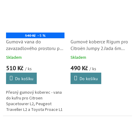
540 Kč
–5 %
Gumová vana do
Gumové koberce Rigum pro
zavazadlového prostoru pro
Citroën Jumpy 2.řada 6m
CITROËN SpaceTourer
16-
Skladem
Skladem
2016- L2 střední
510 Kč
490 Kč
/ ks
/ ks
Do košíku
Do košíku
Přesný gumový koberec - vana
do kufru pro Citroen
Spacetourer L2, Peugeot
Traveller L2 a Toyota Proace L1
od modelového roku 20016-.