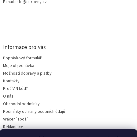
E-mail: info@citroeny.cz
i
s
u
Informace pro vás
Poptávkový formulář
Moje objednávka
Možnosti dopravy a platby
Kontakty
Proč VIN kód?
O nás
Obchodní podmínky
Podmínky ochrany osobních údajů
Vrácení zboží
Reklamace
Mazací plán TOTAL