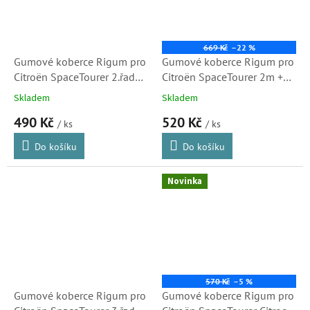
669 Kč
–22 %
Gumové koberce Rigum pro
Gumové koberce Rigum pro
Citroën SpaceTourer 2.řada
Citroën SpaceTourer 2m +
6m 16-
tunel (4 díl) 2016-
Skladem
Skladem
490 Kč
520 Kč
/ ks
/ ks
Do košíku
Do košíku
Novinka
570 Kč
–5 %
Gumové koberce Rigum pro
Gumové koberce Rigum pro