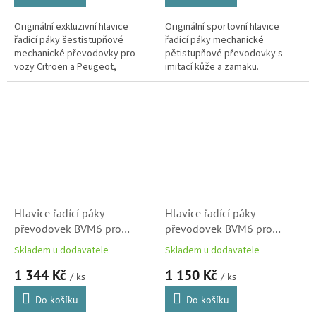
Originální exkluzivní hlavice
Originální sportovní hlavice
řadicí páky šestistupňové
řadicí páky mechanické
mechanické převodovky pro
pětistupňové převodovky s
vozy Citroën a Peugeot,
imitací kůže a zamaku.
provedení saténový chrom
Hlavice řadící páky
Hlavice řadící páky
převodovek BVM6 pro
převodovek BVM6 pro
Citroen a Peugeot
Citroen a Peugeot
Skladem u dodavatele
Skladem u dodavatele
(98118898ZD)
(98193765ZD)
1 344 Kč
1 150 Kč
/ ks
/ ks
Do košíku
Do košíku