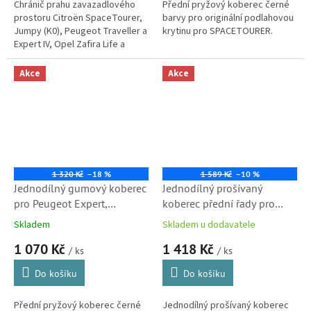
Chránič prahu zavazadlového
Přední pryžový koberec černé
prostoru Citroën SpaceTourer,
barvy pro originální podlahovou
Jumpy (K0), Peugeot Traveller a
krytinu pro SPACETOURER.
Expert IV, Opel Zafira Life a
Toyota ProAce.
Akce
Akce
1 320 Kč
–18 %
1 589 Kč
–10 %
Jednodílný gumový koberec
Jednodílný prošívaný
pro Peugeot Expert,
koberec přední řady pro
Traveller (1648690780) S1
Citroën Jumpy IV
Skladem
Skladem u dodavatele
Spacetourer a Peugeot
1 070 Kč
1 418 Kč
Expert, Traveller
/ ks
/ ks
(1623962180,
Do košíku
Do košíku
1648298680)
Přední pryžový koberec černé
Jednodílný prošívaný koberec