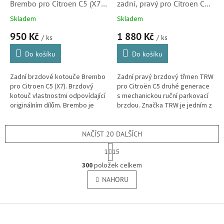
Brembo pro Citroen C5 (X7,
zadní, pravý pro Citroen C5
4249C1, lakovaný)
(X7, 4401G5, nový díl)
Skladem
Skladem
950 Kč
1 880 Kč
/ ks
/ ks
Do košíku
Do košíku
Zadní brzdové kotouče Brembo
Zadní pravý brzdový třmen TRW
pro Citroen C5 (X7). Brzdový
pro Citroën C5 druhé generace
kotouč vlastnostmi odpovídající
s mechanickou ruční parkovací
originálním dílům. Brembo je
brzdou. Značka TRW je jedním z
dodavatelem brzdových
předních světových dodavatelů
systémů do prvovýroby
do prvovýroby mnoha...
automobilky...
NAČÍST 20 DALŠÍCH
S
1
15
t
O
r
300
položek celkem
v
á
l
NAHORU
n
á
k
o
d
v
Z
a
á
c
á
n