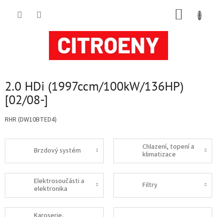
Přejít
NÁKUP
na
obsah
KOŠÍK
2.0 HDi (1997ccm/100kW/136HP)
[02/08-]
RHR (DW10BTED4)
Chlazení, topení a
Brzdový systém
klimatizace
Elektrosoučásti a
Filtry
elektronika
Karoserie,