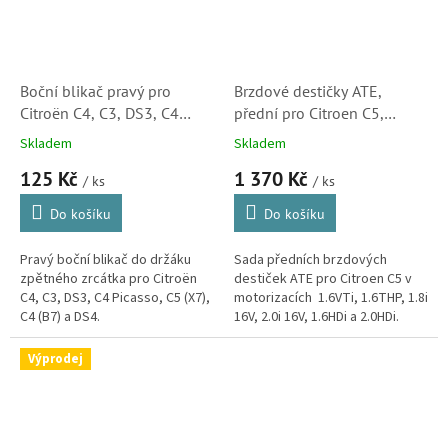
Boční blikač pravý pro
Brzdové destičky ATE,
Citroën C4, C3, DS3, C4
přední pro Citroen C5,
Picasso, C5 (X7), C4 (B7),
1.6VTi, 1.6THP, 1.8i 16V, 2.0i
Skladem
Skladem
DS4 (6325G6, 3452150,
16V, 1.6HDi, 2.0HDi (
125 Kč
1 370 Kč
180357002)
425424, 1610103880,
/ ks
/ ks
607252)
Do košíku
Do košíku
Pravý boční blikač do držáku
Sada předních brzdových
zpětného zrcátka pro Citroën
destiček ATE pro Citroen C5 v
C4, C3, DS3, C4 Picasso, C5 (X7),
motorizacích 1.6VTi, 1.6THP, 1.8i
C4 (B7) a DS4.
16V, 2.0i 16V, 1.6HDi a 2.0HDi.
(Peugeot 407 a 508)
Výprodej