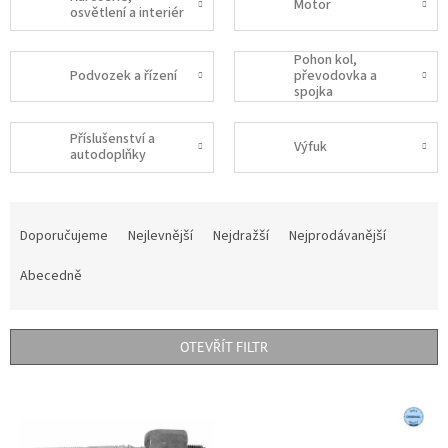
Motor
osvětlení a interiér
Pohon kol,
Podvozek a řízení
převodovka a
spojka
Příslušenství a
Výfuk
autodoplňky
Ř
a
Doporučujeme
Nejlevnější
Nejdražší
Nejprodávanější
z
e
Abecedně
n
í
p
OTEVŘÍT FILTR
r
o
V
d
ý
u
p