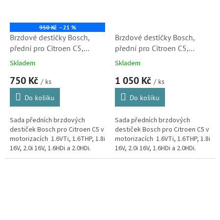
950 Kč
–21 %
Brzdové destičky Bosch,
Brzdové destičky Bosch,
přední pro Citroen C5,
přední pro Citroen C5,
1.6VTi, 1.6THP, 1.8i 16V, 2.0i
1.6VTi, 1.6THP, 1.8i 16V, 2.0i
Skladem
Skladem
16V, 1.6HDi, 2.0HDi (
16V, 1.6HDi, 2.0HDi (
750 Kč
1 050 Kč
425424, 1610103880, S1)
425424, 1610103880)
/ ks
/ ks
Do košíku
Do košíku
Sada předních brzdových
Sada předních brzdových
destiček Bosch pro Citroen C5 v
destiček Bosch pro Citroen C5 v
motorizacích 1.6VTi, 1.6THP, 1.8i
motorizacích 1.6VTi, 1.6THP, 1.8i
16V, 2.0i 16V, 1.6HDi a 2.0HDi.
16V, 2.0i 16V, 1.6HDi a 2.0HDi.
Brzdové destičky kvalitou i
Brzdové destičky kvalitou i
vlastnostmi...
vlastnostmi odpovídající...