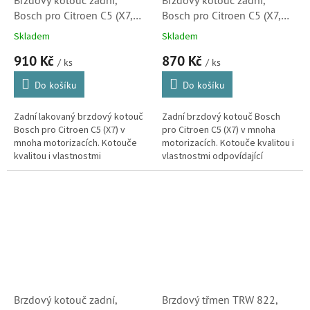
Brzdový kotouč zadní,
Brzdový kotouč zadní,
Bosch pro Citroen C5 (X7,
Bosch pro Citroen C5 (X7,
lakovaný, 4249C1)
0986479194, 4249C1)
Skladem
Skladem
910 Kč
870 Kč
/ ks
/ ks
Do košíku
Do košíku
Zadní lakovaný brzdový kotouč
Zadní brzdový kotouč Bosch
Bosch pro Citroen C5 (X7) v
pro Citroen C5 (X7) v mnoha
mnoha motorizacích. Kotouče
motorizacích. Kotouče kvalitou i
kvalitou i vlastnostmi
vlastnostmi odpovídající
odpovídající originálním dílům.
originálním dílům. (Peugeot 407,
(Peugeot 407, 508, 607 a RCZ)
508, 607 a RCZ)
Brzdový kotouč zadní,
Brzdový třmen TRW 822,