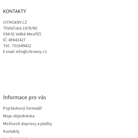
í
p
í
p
a
KONTAKTY
r
t
v
CITROENY.CZ
í
k
Třebíčská 1678/60
y
594 01 Velké Meziříčí
v
IČ: 45642427
ý
Tel.: 731849422
p
E-mail: info@citroeny.cz
i
s
u
Informace pro vás
Poptávkový formulář
Moje objednávka
Možnosti dopravy a platby
Kontakty