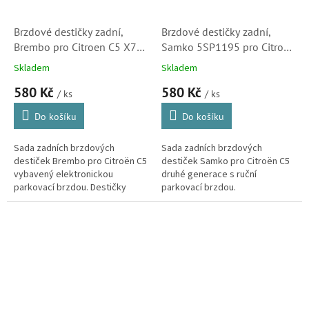
Brzdové destičky zadní,
Brzdové destičky zadní,
Brembo pro Citroen C5 X7
Samko 5SP1195 pro Citroen
(425405)
C5 (X7, 425404, 425421,
Skladem
Skladem
425491)
580 Kč
580 Kč
/ ks
/ ks
Do košíku
Do košíku
Sada zadních brzdových
Sada zadních brzdových
destiček Brembo pro Citroën C5
destiček Samko pro Citroën C5
vybavený elektronickou
druhé generace s ruční
parkovací brzdou. Destičky
parkovací brzdou.
Brembo kvalitou i vlastnostmi
odpovídají originálním dílům.