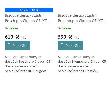
685 Kč
–10 %
Brzdové destičky zadní,
Brzdové destičky zadní,
Bosch pro Citroen C5 (X7,
Brembo pro Citroen C5 (X7,
0986494095, 425404,
425404, 425421, 425491)
Skladem
Skladem
425421, 425491) S1
610 Kč
590 Kč
/ ks
/ ks
Do košíku
Do košíku
Sada zadních brzdových
Sada zadních brzdových
destiček Bosch pro Citroën C5
destiček Brembo pro Citroën C5
druhé generace s ruční
druhé generace s ruční
parkovací brzdou. (Peugeot
parkovací brzdou. Destičky
607a 407)
kvalitou i vlastnostmi
odpovídající originálním dílům.
(Peugeot 407, 607)