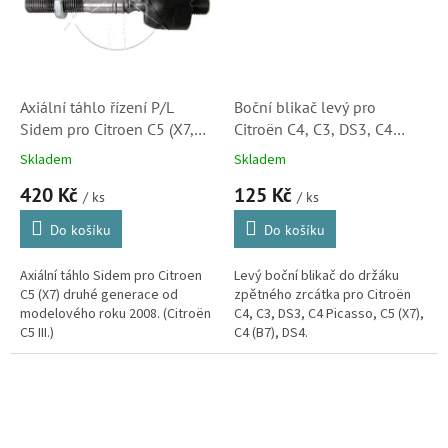
Axiální táhlo řízení P/L
Boční blikač levý pro
Sidem pro Citroen C5 (X7,
Citroën C4, C3, DS3, C4
53015, 3812F3)
Picasso, C5 (X7), C4 (B7),
Skladem
Skladem
DS4 (6325G5, 180358002)
420 Kč
125 Kč
/ ks
/ ks
Do košíku
Do košíku
Axiální táhlo Sidem pro Citroen
Levý boční blikač do držáku
C5 (X7) druhé generace od
zpětného zrcátka pro Citroën
modelového roku 2008. (Citroën
C4, C3, DS3, C4 Picasso, C5 (X7),
C5 III.)
C4 (B7), DS4.