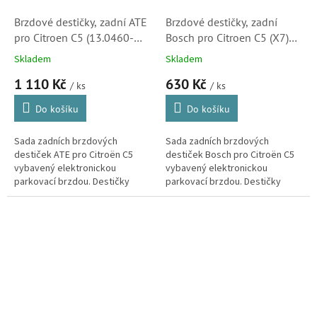
Brzdové destičky, zadní ATE
Brzdové destičky, zadní
pro Citroen C5 (13.0460-
Bosch pro Citroen C5 (X7)
7253.2, 607253,40 4255)
(0986494127, 0986494528,
Skladem
Skladem
425405)
1 110 Kč
630 Kč
/ ks
/ ks
Do košíku
Do košíku
Sada zadních brzdových
Sada zadních brzdových
destiček ATE pro Citroën C5
destiček Bosch pro Citroën C5
vybavený elektronickou
vybavený elektronickou
parkovací brzdou. Destičky
parkovací brzdou. Destičky
ATE kvalitou i vlastnostmi
kvalitou i vlastnostmi
odpovídají originálním dílům.
odpovídající originálním dílům.