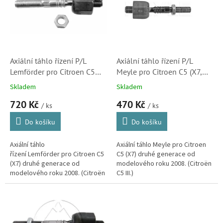
k
i
t
s
ů
p
r
o
d
Axiální táhlo řízení P/L
Axiální táhlo řízení P/L
u
Lemförder pro Citroen C5
Meyle pro Citroen C5 (X7,
k
(X7, 3453001, 3812F3)
53015, 3812F3)
Skladem
Skladem
t
720 Kč
470 Kč
ů
/ ks
/ ks
Do košíku
Do košíku
Axiální táhlo
Axiální táhlo Meyle pro Citroen
řízení Lemförder pro Citroen C5
C5 (X7) druhé generace od
(X7) druhé generace od
modelového roku 2008. (Citroën
modelového roku 2008. (Citroën
C5 III.)
C5 III.) Axiální kloub kvalitou
plně srovnatelný s originálem.
Náhradní...