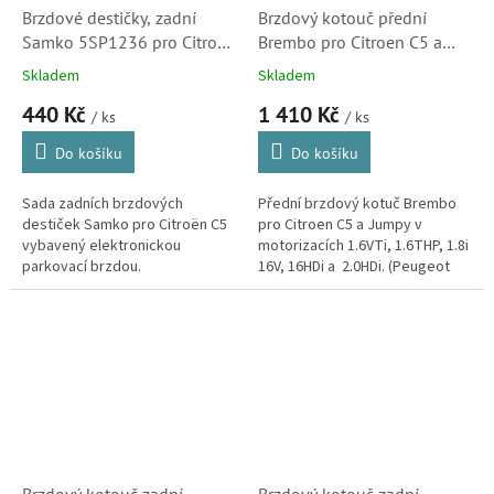
Brzdové destičky, zadní
Brzdový kotouč přední
Samko 5SP1236 pro Citroen
Brembo pro Citroen C5 a
C5 (425405)
Jumpy (4249K0, 424992,
Skladem
Skladem
09A43011)
440 Kč
1 410 Kč
/ ks
/ ks
Do košíku
Do košíku
Sada zadních brzdových
Přední brzdový kotuč Brembo
destiček Samko pro Citroën C5
pro Citroen C5 a Jumpy v
vybavený elektronickou
motorizacích 1.6VTi, 1.6THP, 1.8i
parkovací brzdou.
16V, 16HDi a 2.0HDi. (Peugeot
407,Expert a Fiat Scudo)