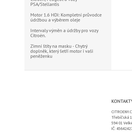
PSA/Stellantis
Motor 1.6 HDi: Kompletní průvodce
údržbou a výběrem oleje
Intervaly výměn a údržby pro vozy
Citroën.
Zimní štíty na masku - Chytrý
doplněk, který šetří motor i vaši
peněženku
Z
á
p
a
t
KONTAKT
í
CITROENY.
Třebíčská 
594 01 Velk
IČ: 4564242