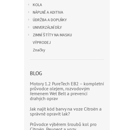
KOLA
NÁPLNĚ A ADITIVA
ÚDRŽBA A DOPLŇKY
UNIVERZÁLNÍ DÍLY
ZIMNÍ ŠTÍTY NA MASKU
VÝPRODEJ
Značky
BLOG
Motory 1.2 PureTech EB2 – kompletní
průvodce olejem, rozvodovým
řemenem Wet Belt a prevencí
drahých oprav
Jak najít kód barvy na voze Citroën a
správně opravit lak?
Průvodce výběrem šroubů kol pro
Citroën, Peugeot a vozy