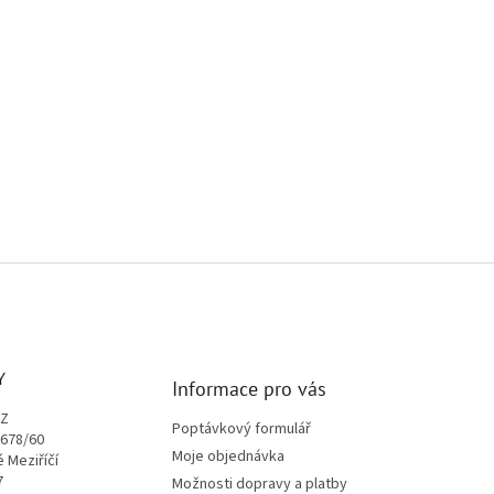
Y
Informace pro vás
CZ
Poptávkový formulář
1678/60
Moje objednávka
é Meziříčí
7
Možnosti dopravy a platby