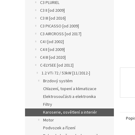
a
C3 PLURIEL
n
C3 II [od 2009]
e
C3 III [od 2016]
l
C3 PICASSO [od 2009]
C3 AIRCROSS [od 2017]
C4 I [od 2002]
C4 II [od 2009]
C4 III [od 2020]
C-ELYSEE [od 2012]
1.2 VTi 72 / 53kW [11/2012-]
Brzdový systém
Chlazení, topení a klimatizace
Elektrosoučásti a elektronika
Filtry
Karoserie, osvětlení a interiér
Popi
Motor
Podvozek a řízení