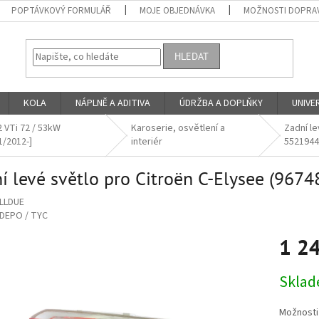
POPTÁVKOVÝ FORMULÁŘ
MOJE OBJEDNÁVKA
MOŽNOSTI DOPRAV
HLEDAT
KOLA
NÁPLNĚ A ADITIVA
ÚDRŽBA A DOPLŇKY
UNIVER
2 VTi 72 / 53kW
Karoserie, osvětlení a
Zadní l
1/2012-]
interiér
5521944
í levé světlo pro Citroën C-Elysee (96
LLDUE
DEPO / TYC
1 2
Měrná
Skla
cena:
Možnosti