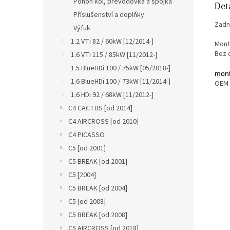
Pohon kol, převodovka a spojka
Det
Příslušenství a doplňky
Zadní
Výfuk
1.2 VTi 82 / 60kW [12/2014-]
Mont
Bez 
1.6 VTi 115 / 85kW [11/2012-]
1.5 BlueHDi 100 / 75kW [05/2018-]
mont
1.6 BlueHDi 100 / 73kW [11/2014-]
OEM 
1.6 HDi 92 / 68kW [11/2012-]
C4 CACTUS [od 2014]
C4 AIRCROSS [od 2010]
C4 PICASSO
C5 [od 2001]
C5 BREAK [od 2001]
C5 [2004]
C5 BREAK [od 2004]
C5 [od 2008]
C5 BREAK [od 2008]
C5 AIRCROSS [od 2018]