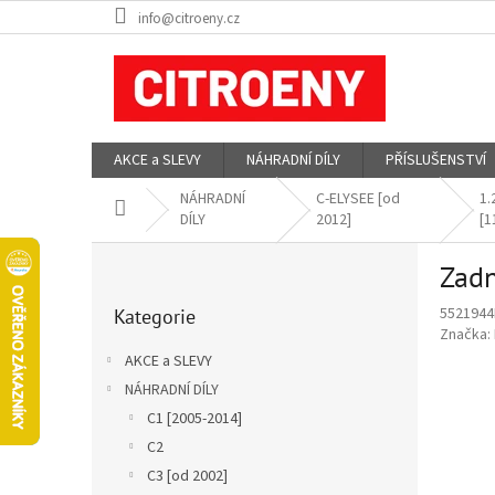
Přejít
info@citroeny.cz
na
obsah
AKCE a SLEVY
NÁHRADNÍ DÍLY
PŘÍSLUŠENSTVÍ
NÁHRADNÍ
C-ELYSEE [od
1.
Domů
DÍLY
2012]
[1
P
Zadn
o
Přeskočit
s
5521944
Kategorie
kategorie
t
Značka:
r
AKCE a SLEVY
a
NÁHRADNÍ DÍLY
n
C1 [2005-2014]
n
í
C2
p
C3 [od 2002]