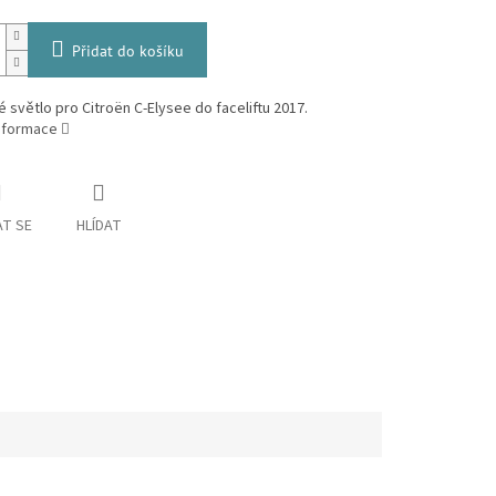
Přidat do košíku
é světlo pro Citroën C-Elysee do faceliftu 2017.
informace
T SE
HLÍDAT