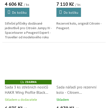
4 606 Kč
7 110 Kč
Expert, Traveller a Opel
(9843593180)
/ ks
/ ks
Zafira Life, Vivaro
Do košíku
Do košíku
(1612491580)
Střešní příčníky dodávané
Rezervní kolo, originál Citroën -
jednotlivě pro Citroën Jumpy IV -
Peugeot.
Spacetourer a Peugeot Expert -
Traveller od modelového roku
2016, Fiat Scudo, Toyota
ProAce a Opel Zafira - Vivaro.
ZDARMA
Z
D
Sada 3 ks střešních nosičů
Sada nářadí pro rezervní
A
HAKR Wing Profile Black
kolo - Citroen
R
M
pro Toyota Proace (2016-)
Jumpy,Spacetourer, Peugeot
A
Skladem u dodavatele
Skladem
Expert, Traveller, Opel