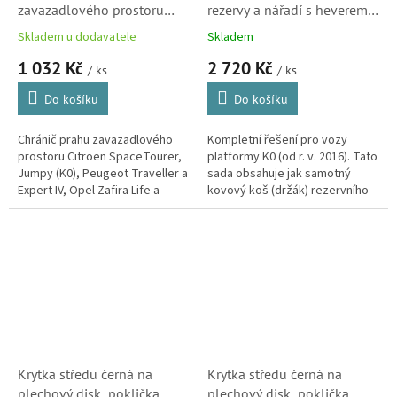
zavazadlového prostoru
rezervy a nářadí s heverem
Citroën - SpaceTourer,
pro Citroën Spacetourer /
Skladem u dodavatele
Skladem
Jumpy (K0) a Opel Zafira
Jumpy / Toyota Proace /
1 032 Kč
2 720 Kč
Life, Toyota ProAce
Peugeot Expert / Opel Zafira
/ ks
/ ks
(1614304980)
Life (1677686780)
Do košíku
Do košíku
Chránič prahu zavazadlového
Kompletní řešení pro vozy
prostoru Citroën SpaceTourer,
platformy K0 (od r. v. 2016). Tato
Jumpy (K0), Peugeot Traveller a
sada obsahuje jak samotný
Expert IV, Opel Zafira Life a
kovový koš (držák) rezervního
Toyota ProAce.
kola pod auto, tak kompletní
sadu nářadí včetně heveru...
Krytka středu černá na
Krytka středu černá na
plechový disk, poklička
plechový disk, poklička