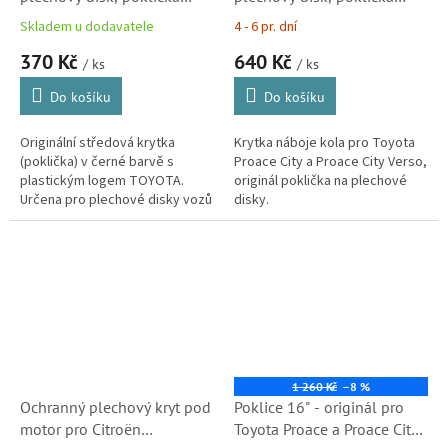
originál TOYOTA Proace a
originál Toyota Proace City
Skladem u dodavatele
4 - 6 pr. dní
Proace Verso
370 Kč
640 Kč
/ ks
/ ks
Do košíku
Do košíku
Originální středová krytka
Krytka náboje kola pro Toyota
(poklička) v černé barvě s
Proace City a Proace City Verso,
plastickým logem TOYOTA.
originál poklička na plechové
Určena pro plechové disky vozů
disky.
Toyota Proace, Proace Verso a
Proace City. Kvalitní originální
díl...
1 260 Kč
–8 %
Ochranný plechový kryt pod
Poklice 16" - originál pro
motor pro Citroën
Toyota Proace a Proace City