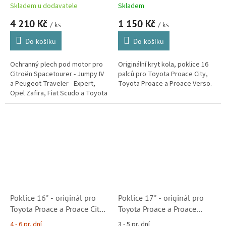
Spacetourer, Jumpy IV a
2016-
Skladem u dodavatele
Skladem
Peugeot Traveler, Expert,
4 210 Kč
1 150 Kč
Opel Zafira, Toyota ProAce
/ ks
/ ks
Do košíku
Do košíku
Ochranný plech pod motor pro
Originální kryt kola, poklice 16
Citroën Spacetourer - Jumpy IV
palců pro Toyota Proace City,
a Peugeot Traveler - Expert,
Toyota Proace a Proace Verso.
Opel Zafira, Fiat Scudo a Toyota
ProAce 2018-. Velice robustní,
pečlivě zpracovaný kryt...
Poklice 16" - originál pro
Poklice 17" - originál pro
Toyota Proace a Proace City
Toyota Proace a Proace
Verso 2019-
Verso 2016-
4 - 6 pr. dní
3 - 5 pr. dní