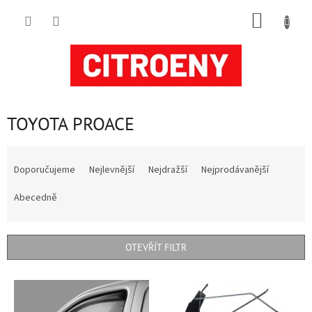
Přejít
NÁKUP
na
obsah
KOŠÍK
TOYOTA PROACE
Ř
a
Doporučujeme
Nejlevnější
Nejdražší
Nejprodávanější
z
e
Abecedně
n
í
p
OTEVŘÍT FILTR
r
o
V
d
ý
u
p