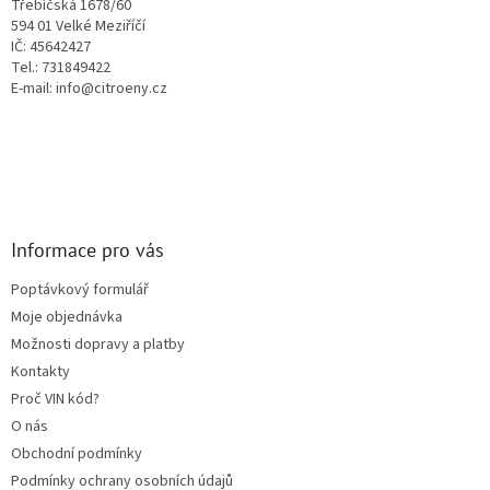
Třebíčská 1678/60
y
594 01 Velké Meziříčí
v
IČ: 45642427
ý
Tel.: 731849422
p
E-mail: info@citroeny.cz
i
s
u
Informace pro vás
Poptávkový formulář
Moje objednávka
Možnosti dopravy a platby
Kontakty
Proč VIN kód?
O nás
Obchodní podmínky
Podmínky ochrany osobních údajů