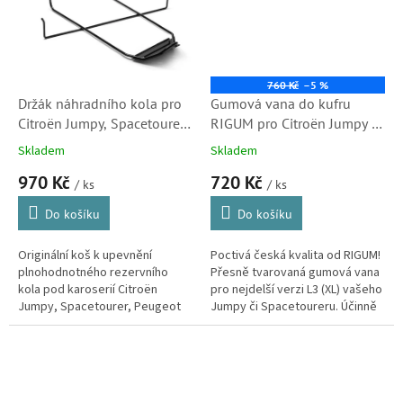
760 Kč
–5 %
Držák náhradního kola pro
Gumová vana do kufru
Citroën Jumpy, Spacetourer,
RIGUM pro Citroën Jumpy /
Peugeot Expert, Traveller,
Spacetourer od rv 2016 –
Skladem
Skladem
Opel Zafira a Toyota ProAce
verze L3 (XL)
970 Kč
720 Kč
/ ks
/ ks
Do košíku
Do košíku
Originální koš k upevnění
Poctivá česká kvalita od RIGUM!
plnohodnotného rezervního
Přesně tvarovaná gumová vana
kola pod karoserií Citroën
pro nejdelší verzi L3 (XL) vašeho
Jumpy, Spacetourer, Peugeot
Jumpy či Spacetoureru. Účinně
Expert, Traveller, Opel Zafira,
chrání podlahu před blátem,
Vivaro a Toyota ProAce
vodou i oleji. Je...