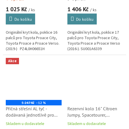
1 025 Kč
1 406 Kč
/ ks
/ ks
Do košíku
Do košíku
Originální kryt kola, poklice 16
Originální kryt kola, poklice 17
palců pro Toyota Proace City,
palců pro Toyota Proace City,
Toyota Proace a Proace Verso.
Toyota Proace a Proace Verso
(2019-) PZ4L0H06651H
(2016-). SU001A6339
Akce
5 247 Kč
–12 %
Příčná střešní AL tyč -
Rezervní kolo 16" Citroen
dodávaná jednotlivě pro
Jumpy, Spacetourer,
Citroën Jumpy IV
Peugeot Expert, Traveller,
Skladem u dodavatele
Skladem u dodavatele
Spacetourer a Peugeot
Opel Zafira, Toyota ProAce