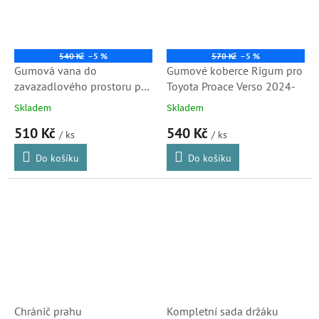
540 Kč
–5 %
570 Kč
–5 %
Gumová vana do
Gumové koberce Rigum pro
zavazadlového prostoru pro
Toyota Proace Verso 2024-
TOYOTA Proace Verso 2016-
Skladem
Skladem
L1 střední
510 Kč
540 Kč
/ ks
/ ks
Do košíku
Do košíku
Chránič prahu
Kompletní sada držáku