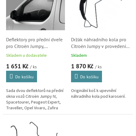
k
i
t
s
ů
p
r
o
d
Deflektory pro přední dveře
Držák náhradního kola pro
u
pro Citroën Jumpy,
Citroën Jumpy v provedení
k
Spacetourer a Peugeot
L1, Spacetourer, Peugeot
Skladem u dodavatele
Skladem
t
Expert, Traveller a Opel
Expert, Traveller a Opel
1 651 Kč
1 870 Kč
ů
Zafira Life, Vivaro a Toyota
Zafira
/ ks
/ ks
ProAce
Do košíku
Do košíku
Sada dvou deflektorů na přední
Originální koš k upevnění
okna vozů Citroën Jumpy IV,
náhradního kola pod karoserií.
Spacetourer, Peugeot Expert,
Traveller, Opel Vivaro, Zafira
Life, Fiat Scudo a Toyota
ProAce.