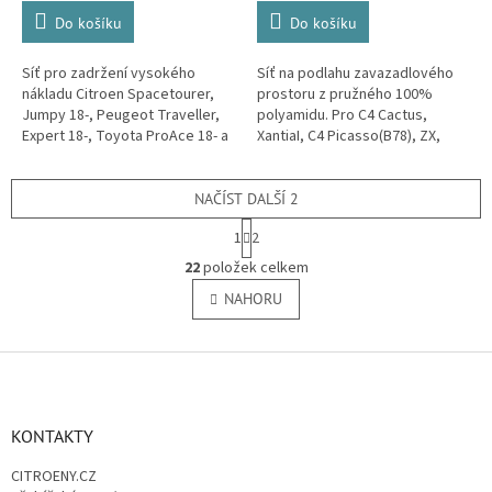
Do košíku
Do košíku
Síť pro zadržení vysokého
Síť na podlahu zavazadlového
nákladu Citroen Spacetourer,
prostoru z pružného 100%
Jumpy 18-, Peugeot Traveller,
polyamidu. Pro C4 Cactus,
Expert 18-, Toyota ProAce 18- a
XantiaI, C4 Picasso(B78), ZX,
Opel Vivaro, Zafira 18-.
Xsara, C4 Aircross, C4
Picasso/Spacetourer 13-,
Berlingo 08-, XM a...
NAČÍST DALŠÍ 2
S
1
2
t
O
r
22
položek celkem
v
á
l
NAHORU
n
á
k
o
d
v
Z
a
á
c
á
n
í
p
í
p
a
KONTAKTY
r
t
v
CITROENY.CZ
í
k