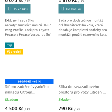
6 075 Kč
1 870 Kč
Zafira, Toyota ProAce
/ ks
/ ks
Do košíku
Do košíku
Exkluzivní sada 3 ks
Sada pro dodatečnou montáž
aerodynamických nosičů HAKR
držáku náhradního kola, která
Wing Profile Black pro Toyota
obsahuje kompletní potřeby pro
Proace a Proace Verso. Ideální
montáž i použití rezervního kola.
řešení pro montáž autostanů,
Když přikoupíte ještě koš na
extrémně dlouhých střešních
rezervu a rezervní kolo,...
Tip
boxů nebo...
Výprodej
12 270 Kč
–63 %
Síť pro zadržení vysokého
Síťka do zavazadlového
nákladu Citroen
prostoru pro vozy Citroën a
Spacetourer, Jumpy,
Peugeot, Opel, Toyota -
Skladem
Skladem
Peugeot Traveller, Toyota
originál (7568FT) S1
4 500 Kč
790 Kč
ProAce a Opel Vivaro
/ ks
/ ks