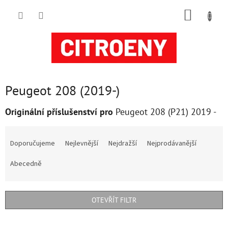
Přejít
NÁKUP
na
obsah
KOŠÍK
Peugeot 208 (2019-)
Originální příslušenství pro
Peugeot 208 (P21) 2019 -
Ř
a
Doporučujeme
Nejlevnější
Nejdražší
Nejprodávanější
z
e
Abecedně
n
í
p
OTEVŘÍT FILTR
r
o
V