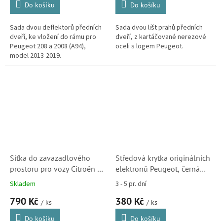
Do košíku
Do košíku
Sada dvou deflektorů předních
Sada dvou lišt prahů předních
dveří, ke vložení do rámu pro
dveří, z kartáčované nerezové
Peugeot 208 a 2008 (A94),
oceli s logem Peugeot.
model 2013-2019.
Síťka do zavazadlového
Středová krytka originálních
prostoru pro vozy Citroën a
elektronů Peugeot, černá
Peugeot, Opel, Toyota -
(16080403XY)
Skladem
3 - 5 pr. dní
originál (7568FT) S1
790 Kč
380 Kč
/ ks
/ ks
Do košíku
Do košíku