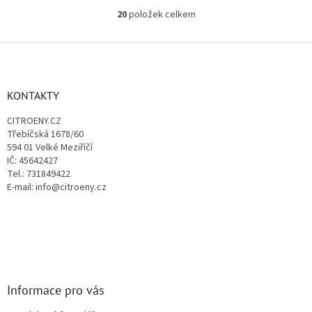
20
položek celkem
O
v
l
Z
á
á
d
p
a
a
KONTAKTY
c
t
í
CITROENY.CZ
í
p
Třebíčská 1678/60
r
594 01 Velké Meziříčí
v
IČ: 45642427
k
Tel.: 731849422
y
E-mail: info@citroeny.cz
v
ý
p
i
s
u
Informace pro vás