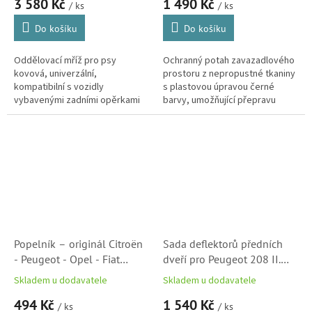
3 580 Kč
1 490 Kč
/ ks
/ ks
Do košíku
Do košíku
Oddělovací mříž pro psy
Ochranný potah zavazadlového
kovová, univerzální,
prostoru z nepropustné tkaniny
kompatibilní s vozidly
s plastovou úpravou černé
vybavenými zadními opěrkami
barvy, umožňující přepravu
hlavy.
domácích zvířat nebo
znečištěných předmětů.
Popelník – originál Citroën
Sada deflektorů předních
- Peugeot - Opel - Fiat
dveří pro Peugeot 208 II.
(758905)
generace (P21)
Skladem u dodavatele
Skladem u dodavatele
(1648389080)
494 Kč
1 540 Kč
/ ks
/ ks