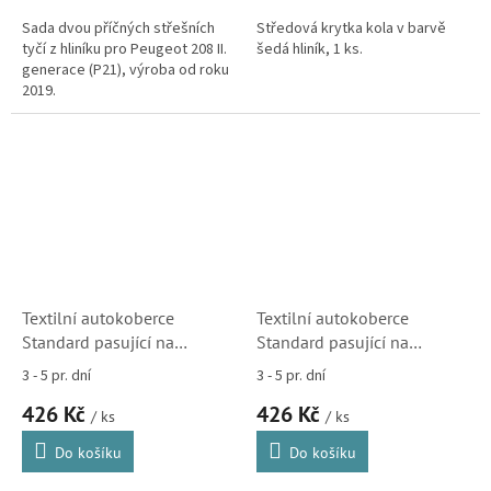
Sada dvou příčných střešních
Středová krytka kola v barvě
tyčí z hliníku pro Peugeot 208 II.
šedá hliník, 1 ks.
generace (P21), výroba od roku
2019.
Textilní autokoberce
Textilní autokoberce
Standard pasující na
Standard pasující na
Peugeot 208 2019-
Peugeot e-208 2020-
3 - 5 pr. dní
3 - 5 pr. dní
426 Kč
426 Kč
/ ks
/ ks
Do košíku
Do košíku