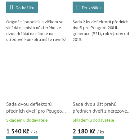
Do košíku
Do košíku
Originální popelník s víčkem se
Sada 2 ks deflektorů předních
vkládá na místo některého ze
dveří pro Peugeot 208 II.
dvou držáků na nápoje na
generace (P21), rok výroby od
středové konzoli a může rovněž
2019.
sloužit jako odkládací prostor.
Sada dvou deflektorů
Sada dvou lišt prahů
předních dveří pro Peugeot
předních dveří z nerezové
208 a 2008 (A94)
oceli - originál Peugeot
Skladem u dodavatele
Skladem u dodavatele
(1607396380)
(1608204880)
1 540 Kč
2 180 Kč
/ ks
/ ks