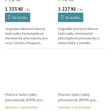
3 - 5 pr. dní
3 - 5 pr. dní
(96738472VV)
(96738471VV)
1 333 Kč
1 227 Kč
/ ks
/ ks
Do košíku
Do košíku
Originální exkluzivní hlavice
Originální sportovní hlavice
řadicí páky šestistupňové
řadicí páky mechanické
mechanické převodovky pro
pětistupňové převodovky s
vozy Citroën a Peugeot,
imitací kůže a zamaku.
provedení saténový chrom
Hlavice řadící páky
Hlavice řadící páky
převodovek BVM6 pro
převodovek BVM6 pro
Citroen a Peugeot
Citroen a Peugeot
Skladem u dodavatele
Skladem u dodavatele
(98118898ZD)
(98193765ZD)