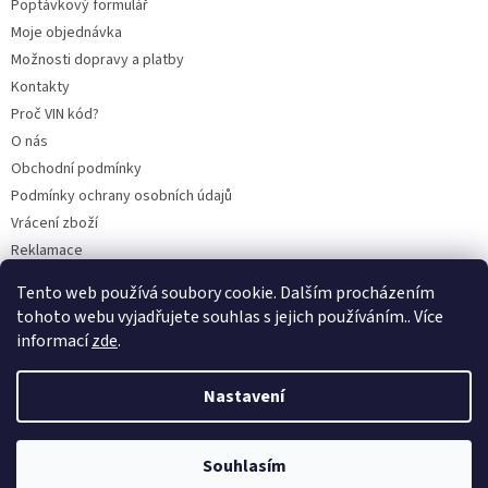
Poptávkový formulář
Moje objednávka
Možnosti dopravy a platby
Kontakty
Proč VIN kód?
O nás
Obchodní podmínky
Podmínky ochrany osobních údajů
Vrácení zboží
Reklamace
Mazací plán TOTAL
Tento web používá soubory cookie. Dalším procházením
BLOG
tohoto webu vyjadřujete souhlas s jejich používáním.. Více
informací
zde
.
Nastavení
Vytvořil Shoptet
Souhlasím
Copyright 2026
CITROENY.CZ
. Všechna práva vyhrazena.