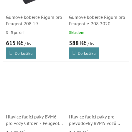
Gumové koberce Rigum pro
Gumové koberce Rigum pro
Peugeot 208 19-
Peugeot e-208 2020-
3 - 5 pr. dní
Skladem
615 Kč
588 Kč
/ ks
/ ks
Do košíku
Do košíku
Hlavice řadící páky BVM6
Hlavice řadící páky pro
pro vozy Citroen - Peugeot,
převodovky BVM5 vozů
saténový chrom
Citroen a Peugeot