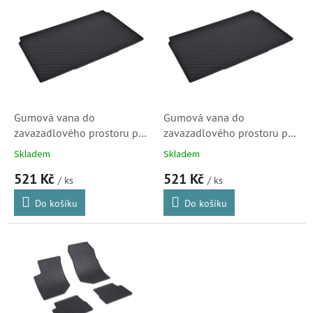
d
ý
u
p
k
i
t
s
ů
p
r
o
d
Gumová vana do
Gumová vana do
u
zavazadlového prostoru pro
zavazadlového prostoru pro
k
PEUGEOT 208 2019-
PEUGEOT 208 Hybrid 2024-
Skladem
Skladem
t
521 Kč
521 Kč
ů
/ ks
/ ks
Do košíku
Do košíku