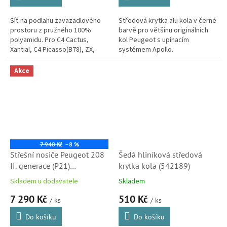
Síť na podlahu zavazadlového
Středová krytka alu kola v černé
prostoru z pružného 100%
barvě pro většinu originálních
polyamidu. Pro C4 Cactus,
kol Peugeot s upínacím
XantiaI, C4 Picasso(B78), ZX,
systémem Apollo.
Xsara, C4 Aircross, C4
Picasso/Spacetourer 13-,
Akce
Berlingo 08-, XM a...
7 940 Kč
–8 %
Střešní nosiče Peugeot 208
Šedá hliníková středová
II. generace (P21)
krytka kola (542189)
(1635025880)
Skladem u dodavatele
Skladem
7 290 Kč
510 Kč
/ ks
/ ks
Do košíku
Do košíku