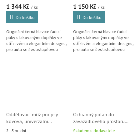
1 344 Kč
1 150 Kč
/ ks
/ ks
Do košíku
Do košíku
Originální černá hlavice řadicí
Originální černá hlavice řadicí
páky s lakovanými doplňky ve
páky s lakovanými doplňky ve
střízlivém a elegantním designu,
střízlivém a elegantním designu,
pro auta se šestistupňovou
pro auta se šestistupňovou
manuální převodovkou.
manuální převodovkou.
Oddělovací mříž pro psy
Ochranný potah do
kovová, univerzální
zavazadlového prostoru
(1658058380)
(1607075780, 71809014)
3 - 5 pr. dní
Skladem u dodavatele