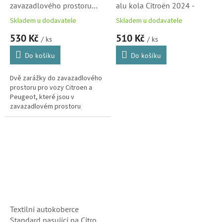
zavazadlového prostoru
alu kola Citroën 2024 -
Citroën - Peugeot (9414EE)
Skladem u dodavatele
Skladem u dodavatele
530 Kč
510 Kč
/ ks
/ ks
Do košíku
Do košíku
Dvě zarážky do zavazadlového
prostoru pro vozy Citroen a
Peugeot, které jsou v
zavazadlovém prostoru
vybavené kobercem se
smyčkovým vlasem.
Textilní autokoberce
Standard pasující na Citroën