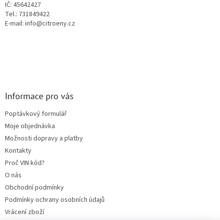
IČ: 45642427
k
Tel.: 731849422
y
E-mail: info@citroeny.cz
v
ý
p
i
s
u
Informace pro vás
Poptávkový formulář
Moje objednávka
Možnosti dopravy a platby
Kontakty
Proč VIN kód?
O nás
Obchodní podmínky
Podmínky ochrany osobních údajů
Vrácení zboží