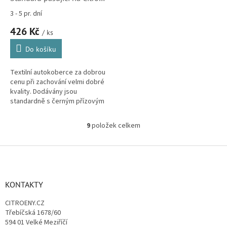
C5X 5m 2022-
3 - 5 pr. dní
426 Kč
/ ks
Do košíku
Textilní autokoberce za dobrou
cenu při zachování velmi dobré
kvality. Dodávány jsou
standardně s černým přízovým
obšitím a zesílenou vrstvou
koberce u řidiče.
9
položek celkem
O
v
l
Z
á
á
d
p
a
a
KONTAKTY
c
t
í
CITROENY.CZ
í
p
Třebíčská 1678/60
r
594 01 Velké Meziříčí
v