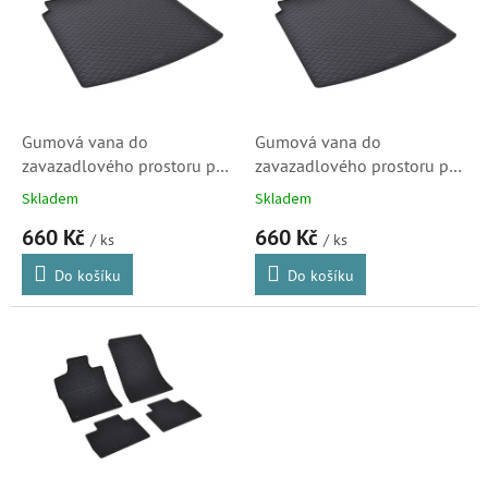
k
i
t
s
ů
p
r
o
d
Gumová vana do
Gumová vana do
u
zavazadlového prostoru pro
zavazadlového prostoru pro
k
CITROËN C5X 2022-
CITROËN C5X PHEV 2022-
Skladem
Skladem
t
660 Kč
660 Kč
ů
/ ks
/ ks
Do košíku
Do košíku