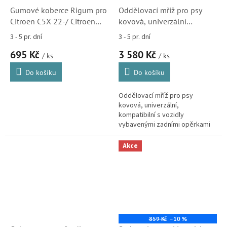
Gumové koberce Rigum pro
Oddělovací mříž pro psy
Citroën C5X 22-/ Citroën
kovová, univerzální
C5X PHEV 22-
(1658058380)
3 - 5 pr. dní
3 - 5 pr. dní
695 Kč
3 580 Kč
/ ks
/ ks
Do košíku
Do košíku
Oddělovací mříž pro psy
kovová, univerzální,
kompatibilní s vozidly
vybavenými zadními opěrkami
hlavy.
Akce
859 Kč
–10 %