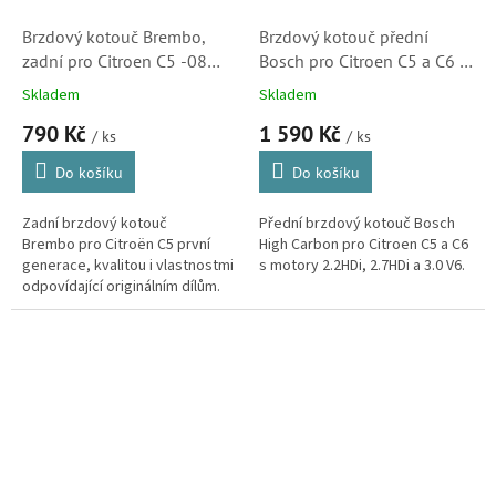
Brzdový kotouč Brembo,
Brzdový kotouč přední
zadní pro Citroen C5 -08
Bosch pro Citroen C5 a C6 s
(0986478981, 4246W4)
motory 2.2HDi, 2.7HDi a 3.0
Skladem
Skladem
V6 (424970, 4249A7,
790 Kč
1 590 Kč
0986479529)
/ ks
/ ks
Do košíku
Do košíku
Zadní brzdový kotouč
Přední brzdový kotouč Bosch
Brembo pro Citroën C5 první
High Carbon pro Citroen C5 a C6
generace, kvalitou i vlastnostmi
s motory 2.2HDi, 2.7HDi a 3.0 V6.
odpovídající originálním dílům.
Brembo je dodavatelem
brzdových systémů do
prvovýroby...