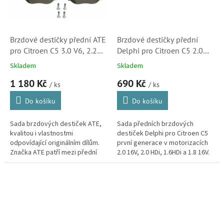
Brzdové destičky přední ATE
Brzdové destičky přední
pro Citroen C5 3.0 V6, 2.2
Delphi pro Citroen C5 2.0
HDi, 2.0 HDi (425216,
16V, 2.0 HDi, 1.6HDi, 1.8
Skladem
Skladem
425249, 425289)
16V (LP1654)
1 180 Kč
690 Kč
/ ks
/ ks
Do košíku
Do košíku
Sada brzdových destiček ATE,
Sada předních brzdových
kvalitou i vlastnostmi
destiček Delphi pro Citroen C5
odpovídající originálním dílům.
první generace v motorizacích
Značka ATE patří mezi přední
2.0 16V, 2.0 HDi, 1.6HDi a 1.8 16V.
výrobce brzdových komponent.