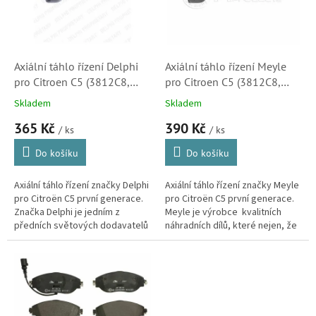
s
ů
p
r
o
d
Axiální táhlo řízení Delphi
Axiální táhlo řízení Meyle
u
pro Citroen C5 (3812C8,
pro Citroen C5 (3812C8,
k
TA1826)
11160310006)
Skladem
Skladem
t
365 Kč
390 Kč
ů
/ ks
/ ks
Do košíku
Do košíku
Axiální táhlo řízení značky Delphi
Axiální táhlo řízení značky Meyle
pro Citroën C5 první generace.
pro Citroën C5 první generace.
Značka Delphi je jedním z
Meyle je výrobce kvalitních
předních světových dodavatelů
náhradních dílů, které nejen, že
do prvovýroby mnoha
se kvalitou vyrovnají originálu,
automobilek .
ale ve verzi HD...