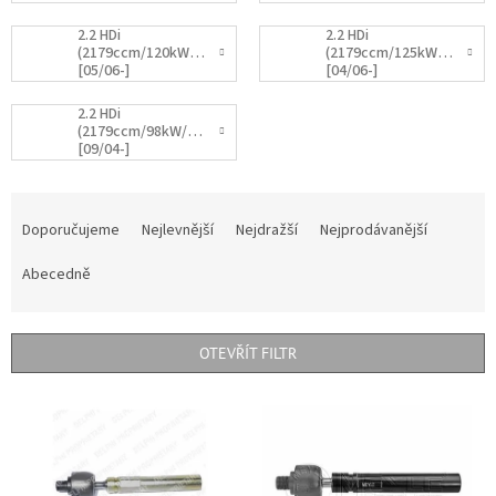
2.2 HDi
2.2 HDi
(2179ccm/120kW/163HP)
(2179ccm/125kW/170HP)
[05/06-]
[04/06-]
2.2 HDi
(2179ccm/98kW/133HP)
[09/04-]
Ř
a
Doporučujeme
Nejlevnější
Nejdražší
Nejprodávanější
z
e
Abecedně
n
í
p
OTEVŘÍT FILTR
r
o
V
d
ý
u
p
k
i
t