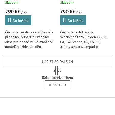
C5, C8, Saxo, Xsara a Xsara
C3, C4, C4 Picasso, C5, C6,
Skladem
Skladem
Picasso (643475, SK)
C8, Jumpy a Xsara (643477)
290 Kč
790 Kč
/ ks
/ ks
Do košíku
Do košíku
Čerpadlo, motorek ostřikovače
Čerpadlo ostřikovače
předního, případně i zadního
světlometů pro Citroën C2, C3,
okna pro hodně velké množství
C4, C4 Picasso, C5, C6, C8,
modelů vozidel Citroën.
Jumpy a Xsara. Čerpadlo
vhodné také pro vozy Peugeot
106, 405, 605, 1007, 207, 407,
807, Expert a...
NAČÍST 20 DALŠÍCH
S
1
27
t
O
r
523
položek celkem
v
á
l
NAHORU
n
á
k
o
d
v
Z
a
á
c
á
n
í
p
í
p