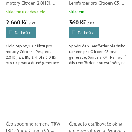
motory Citroen 2.0HDi,
Lemforder pro Citroen C5,
2.7HDI a 3.0HDi pro Citroen
Xantia a XM (1159202,
Skladem u dodavatele
Skladem
C5, C8, C6 a Jumpy
364028, 364034, 364071)
2 660 Kč
360 Kč
(1618LW)
/ ks
/ ks
Do košíku
Do košíku
Ćidlo teploty FAP filtru pro
Spodní čep Lemförder předního
motory Citroen - Peugeot
ramene pro Citroën C5 první
2.0HDi, 2.2HDi, 2.7HDI a 3.0HDi
generace, Xantia a XM. Náhradní
pro C5 první a druhé generace,
díly Lemförder jsou vyráběny na
C8, C6 a Jumpy. (Peugeot
stejných linkách a ve stejné
Expert, 407, 607, 807, 508, Fiat...
kvalitě jako díly pro...
Čep spodního ramena TRW
Čerpadlo ostřikovače okna
JBJ125 pro Citroen C5,
pro vozy Citroën a Peugeot