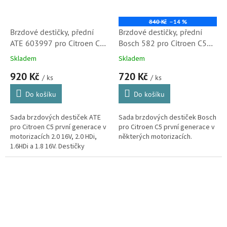
840 Kč
–14 %
Brzdové destičky, přední
Brzdové destičky, přední
ATE 603997 pro Citroen C5
Bosch 582 pro Citroen C5
2.0 16V, 2.0 HDi, 1.6HDi, 1.8
2.0i 16V, 2.0 HDi, 1.6HDi,
Skladem
Skladem
16V (13.0460-3997.2)
1.8i 16V (0986424582) S1
920 Kč
720 Kč
/ ks
/ ks
Do košíku
Do košíku
Sada brzdových destiček ATE
Sada brzdových destiček Bosch
pro Citroen C5 první generace v
pro Citroen C5 první generace v
motorizacích 2.0 16V, 2.0 HDi,
některých motorizacích.
1.6HDi a 1.8 16V. Destičky
ATE kvalitou i vlastnostmi
odpovídají...