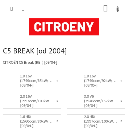
Přejít
NÁKUP
na
obsah
KOŠÍK
C5 BREAK [od 2004]
CITROËN C5 Break (RE_) [09/04-]
1.8 16V
1.8 16V
(1749ccm/85kW/116HP)
(1749ccm/92kW/125HP)
[09/04-]
[09/05-]
2.0 16V
3.0 V6
(1997ccm/103kW/140HP)
(2946ccm/152kW/207HP)
[09/04-]
[09/04-]
1.6 HDi
2.0 HDi
(1560ccm/80kW/109HP)
(1997ccm/100kW/136HP)
[09/04-]
[09/04-]