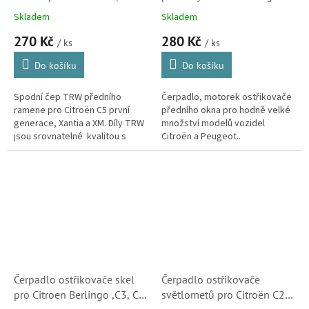
Xantia a XM (364028,
(643497, 15SKV032)
Skladem
Skladem
364034, 364071)
270 Kč
280 Kč
/ ks
/ ks
Do košíku
Do košíku
Spodní čep TRW předního
Čerpadlo, motorek ostřikovače
ramene pro Citroën C5 první
předního okna pro hodně velké
generace, Xantia a XM. Díly TRW
množství modelů vozidel
jsou srovnatelné kvalitou s
Citroën a Peugeot..
originálem. Značka TRW je
jedním z předních světových
dodavatelů...
Čerpadlo ostřikovače skel
Čerpadlo ostřikovače
pro Citroen Berlingo ,C3, C4,
světlometů pro Citroën C2,