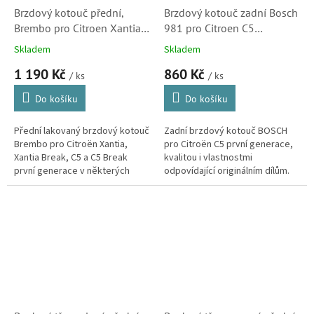
Brzdový kotouč přední,
Brzdový kotouč zadní Bosch
Brembo pro Citroen Xantia,
981 pro Citroen C5
Xantia Break, C5 a C5 Break
(0986478981, 4246W4)
Skladem
Skladem
(09787711, 4246R6,
1 190 Kč
860 Kč
4246T8, 4246W3, 4249H1)
/ ks
/ ks
Do košíku
Do košíku
Přední lakovaný brzdový kotouč
Zadní brzdový kotouč BOSCH
Brembo pro Citroën Xantia,
pro Citroën C5 první generace,
Xantia Break, C5 a C5 Break
kvalitou i vlastnostmi
první generace v některých
odpovídající originálním dílům.
motorizacích. Kotouče kvalitou i
vlastnostmi odpovídající...