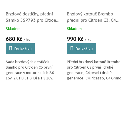
Brzdové destičky, přední
Brzdový kotouč Brembo
Samko 5SP793 pro Citroen
přední pro Citroen C3, C4,
C5 2.0 16V, 2.0 HDi, 1.6HDi,
C4 Picasso, C5, Berlingo,
Skladem
Skladem
1.8 16V (425215, 425248,
Xsara a Xsara Picasso (
680 Kč
990 Kč
425288, 425346 )
4246W2, 4249J6)
/ ks
/ ks
Do košíku
Do košíku
Sada brzdových destiček
Přední brzdový kotouč Brembo
Samko pro Citroen C5 první
pro Citroen C3 první i druhé
generace v motorizacích 2.0
generace, C4 první i druhé
16V, 2.0 HDi, 1.6HDi a 1.8 16V.
generace, C4 Picasso, C4 Grand
Picasso, C5 první generace,
Berlingo první i druhé
generace,...