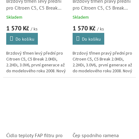
Brzdový třmen levý přední
Brzdový třmen pravý přední
pro Citroen C5, C5 Break
pro Citroen C5, C5 Break
2.0HDi, 2.2HDi, 3.0V6
2.0HDi, 2.2HDi, 3.0V6
Skladem
Skladem
(4400L8, 23SKV085,
(4400L9, 23SKV086,
1 570 Kč
1 570 Kč
2119119)
2119120)
/ ks
/ ks
Do košíku
Do košíku
Brzdový třmen levý přední pro
Brzdový třmen pravý přední pro
Citroen C5, C5 Break 2.0HDi,
Citroen C5, C5 Break 2.0HDi,
2.2HDi, 3.0V6, první generace až
2.2HDi, 3.0V6, první generace až
do modelového roku 2008. Nový
do modelového roku 2008. Nový
díl.
díl.
Ćidlo teploty FAP filtru pro
Čep spodního ramena