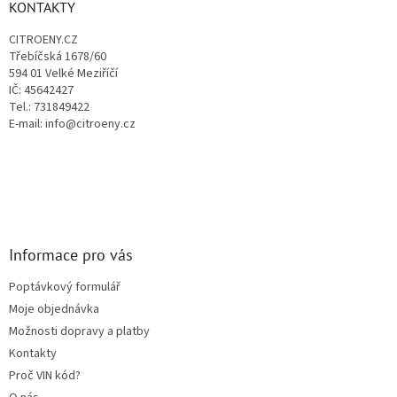
a
KONTAKTY
r
t
v
CITROENY.CZ
í
k
Třebíčská 1678/60
y
594 01 Velké Meziříčí
v
IČ: 45642427
ý
Tel.: 731849422
p
E-mail: info@citroeny.cz
i
s
u
Informace pro vás
Poptávkový formulář
Moje objednávka
Možnosti dopravy a platby
Kontakty
Proč VIN kód?