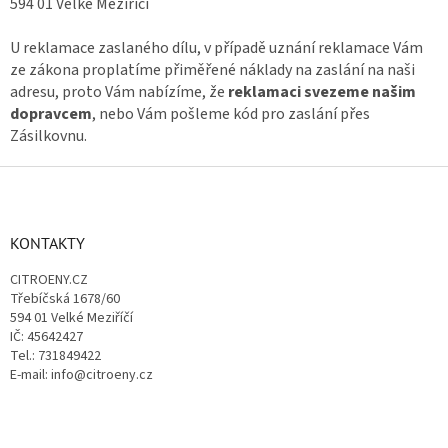
594 01 Velké Meziříčí
U reklamace zaslaného dílu, v případě uznání reklamace Vám
ze zákona proplatíme přiměřené náklady na zaslání na naši
adresu, proto Vám nabízíme, že
reklamaci svezeme našim
dopravcem
, nebo Vám pošleme kód pro zaslání přes
Zásilkovnu.
Z
á
p
a
KONTAKTY
t
CITROENY.CZ
í
Třebíčská 1678/60
594 01 Velké Meziříčí
IČ: 45642427
Tel.: 731849422
E-mail: info@citroeny.cz