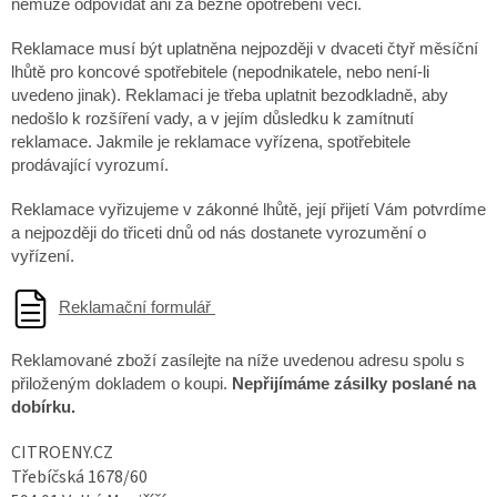
nemůže odpovídat ani za běžné opotřebení věci.
Reklamace musí být uplatněna nejpozději v dvaceti čtyř měsíční
lhůtě pro koncové spotřebitele (nepodnikatele, nebo není-li
uvedeno jinak). Reklamaci je třeba uplatnit bezodkladně, aby
nedošlo k rozšíření vady, a v jejím důsledku k zamítnutí
reklamace. Jakmile je reklamace vyřízena, spotřebitele
prodávající vyrozumí.
Reklamace vyřizujeme v zákonné lhůtě, její přijetí Vám potvrdíme
a nejpozději do třiceti dnů od nás dostanete vyrozumění o
vyřízení.
Reklamační formulář
Reklamované zboží zasílejte na níže uvedenou adresu spolu s
přiloženým dokladem o koupi.
Nepřijímáme zásilky poslané na
dobírku.
CITROENY.CZ
Třebíčská 1678/60