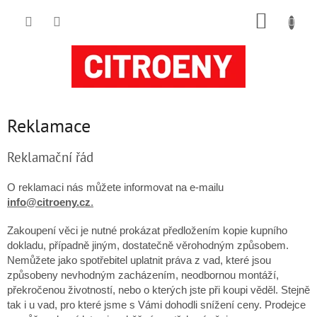
Přejít
NÁKUP
na
obsah
KOŠÍK
Reklamace
Reklamační řád
O reklamaci nás můžete informovat na e-mailu
info@citroeny.cz
.
Zakoupení věci je nutné prokázat předložením kopie kupního
dokladu, případně jiným, dostatečně věrohodným způsobem.
Nemůžete jako spotřebitel uplatnit práva z vad, které jsou
způsobeny nevhodným zacházením, neodbornou montáží,
překročenou životností, nebo o kterých jste při koupi věděl. Stejně
tak i u vad, pro které jsme s Vámi dohodli snížení ceny. Prodejce