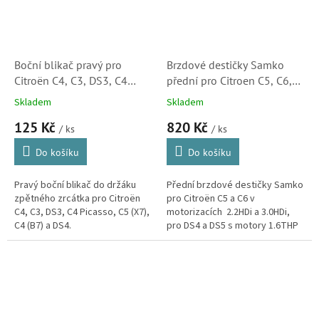
Boční blikač pravý pro
Brzdové destičky Samko
Citroën C4, C3, DS3, C4
přední pro Citroen C5, C6,
Picasso, C5 (X7), C4 (B7),
2.2HDi, 3.0HDi, DS4, DS5,
Skladem
Skladem
DS4 (6325G6, 3452150,
1.6THP, 2.0HDi (425473)
125 Kč
820 Kč
180357002)
/ ks
/ ks
Do košíku
Do košíku
Pravý boční blikač do držáku
Přední brzdové destičky Samko
zpětného zrcátka pro Citroën
pro Citroën C5 a C6 v
C4, C3, DS3, C4 Picasso, C5 (X7),
motorizacích 2.2HDi a 3.0HDi,
C4 (B7) a DS4.
pro DS4 a DS5 s motory 1.6THP
a 2.0HDi.