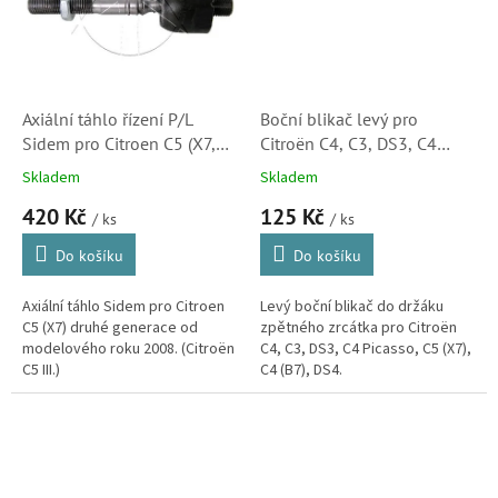
Axiální táhlo řízení P/L
Boční blikač levý pro
Sidem pro Citroen C5 (X7,
Citroën C4, C3, DS3, C4
53015, 3812F3)
Picasso, C5 (X7), C4 (B7),
Skladem
Skladem
DS4 (6325G5, 180358002)
420 Kč
125 Kč
/ ks
/ ks
Do košíku
Do košíku
Axiální táhlo Sidem pro Citroen
Levý boční blikač do držáku
C5 (X7) druhé generace od
zpětného zrcátka pro Citroën
modelového roku 2008. (Citroën
C4, C3, DS3, C4 Picasso, C5 (X7),
C5 III.)
C4 (B7), DS4.