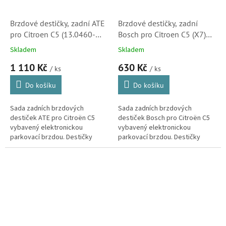
Brzdové destičky, zadní ATE
Brzdové destičky, zadní
pro Citroen C5 (13.0460-
Bosch pro Citroen C5 (X7)
7253.2, 607253,40 4255)
(0986494127, 0986494528,
Skladem
Skladem
425405)
1 110 Kč
630 Kč
/ ks
/ ks
Do košíku
Do košíku
Sada zadních brzdových
Sada zadních brzdových
destiček ATE pro Citroën C5
destiček Bosch pro Citroën C5
vybavený elektronickou
vybavený elektronickou
parkovací brzdou. Destičky
parkovací brzdou. Destičky
ATE kvalitou i vlastnostmi
kvalitou i vlastnostmi
odpovídají originálním dílům.
odpovídající originálním dílům.