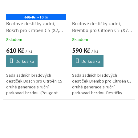
685 Kč
–10 %
Brzdové destičky zadní,
Brzdové destičky zadní,
Bosch pro Citroen C5 (X7,
Brembo pro Citroen C5 (X7,
0986494095, 425404,
425404, 425421, 425491)
Skladem
Skladem
425421, 425491) S1
610 Kč
590 Kč
/ ks
/ ks
Do košíku
Do košíku
Sada zadních brzdových
Sada zadních brzdových
destiček Bosch pro Citroën C5
destiček Brembo pro Citroën C5
druhé generace s ruční
druhé generace s ruční
parkovací brzdou. (Peugeot
parkovací brzdou. Destičky
607a 407)
kvalitou i vlastnostmi
odpovídající originálním dílům.
(Peugeot 407, 607)