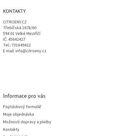
í
p
í
p
a
KONTAKTY
r
t
v
CITROENY.CZ
í
k
Třebíčská 1678/60
y
594 01 Velké Meziříčí
v
IČ: 45642427
ý
Tel.: 731849422
p
E-mail: info@citroeny.cz
i
s
u
Informace pro vás
Poptávkový formulář
Moje objednávka
Možnosti dopravy a platby
Kontakty