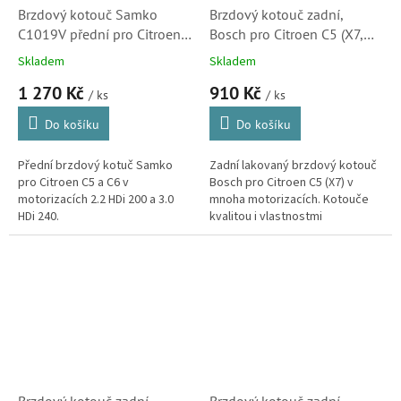
Brzdový kotouč Samko
Brzdový kotouč zadní,
C1019V přední pro Citroen
Bosch pro Citroen C5 (X7,
C5, C6, 2.2HDi 200, 3.0HDi
lakovaný, 4249C1)
Skladem
Skladem
240 (0986479092, 424988)
1 270 Kč
910 Kč
/ ks
/ ks
Do košíku
Do košíku
Přední brzdový kotuč Samko
Zadní lakovaný brzdový kotouč
pro Citroen C5 a C6 v
Bosch pro Citroen C5 (X7) v
motorizacích 2.2 HDi 200 a 3.0
mnoha motorizacích. Kotouče
HDi 240.
kvalitou i vlastnostmi
odpovídající originálním dílům.
(Peugeot 407, 508, 607 a RCZ)