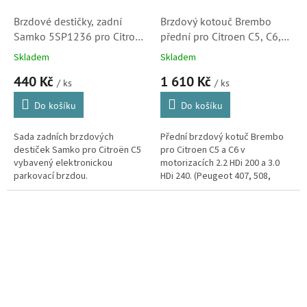
Brzdové destičky, zadní
Brzdový kotouč Brembo
Samko 5SP1236 pro Citroen
přední pro Citroen C5, C6,
C5 (425405)
2.2HDi 200, 3.0HDi 240
Skladem
Skladem
(0986479092, 424988)
440 Kč
1 610 Kč
/ ks
/ ks
Do košíku
Do košíku
Sada zadních brzdových
Přední brzdový kotuč Brembo
destiček Samko pro Citroën C5
pro Citroen C5 a C6 v
vybavený elektronickou
motorizacích 2.2 HDi 200 a 3.0
parkovací brzdou.
HDi 240. (Peugeot 407, 508,
508SW)