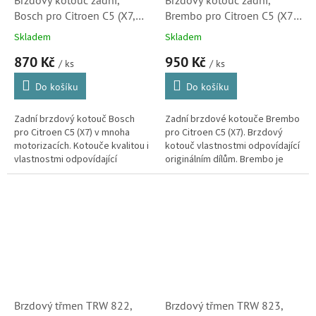
Brzdový kotouč zadní,
Brzdový kotouč zadní,
Bosch pro Citroen C5 (X7,
Brembo pro Citroen C5 (X7,
0986479194, 4249C1)
4249C1, lakovaný)
Skladem
Skladem
870 Kč
950 Kč
/ ks
/ ks
Do košíku
Do košíku
Zadní brzdový kotouč Bosch
Zadní brzdové kotouče Brembo
pro Citroen C5 (X7) v mnoha
pro Citroen C5 (X7). Brzdový
motorizacích. Kotouče kvalitou i
kotouč vlastnostmi odpovídající
vlastnostmi odpovídající
originálním dílům. Brembo je
originálním dílům. (Peugeot 407,
dodavatelem brzdových
508, 607 a RCZ)
systémů do prvovýroby
automobilky...
Brzdový třmen TRW 822,
Brzdový třmen TRW 823,