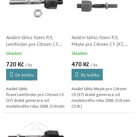
k
i
t
s
ů
p
r
o
d
Axiální táhlo řízení P/L
Axiální táhlo řízení P/L
u
Lemförder pro Citroen C5
Meyle pro Citroen C5 (X7,
k
(X7, 3453001, 3812F3)
53015, 3812F3)
Skladem
Skladem
t
720 Kč
470 Kč
ů
/ ks
/ ks
Do košíku
Do košíku
Axiální táhlo
Axiální táhlo Meyle pro Citroen
řízení Lemförder pro Citroen C5
C5 (X7) druhé generace od
(X7) druhé generace od
modelového roku 2008. (Citroën
modelového roku 2008. (Citroën
C5 III.)
C5 III.) Axiální kloub kvalitou
plně srovnatelný s originálem.
Náhradní...