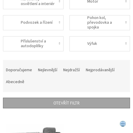
Motor
osvětlení a interiér
Pohon kol,
Podvozek a řízení
převodovka a
spojka
Příslušenství a
Výfuk
autodoplňky
Ř
a
Doporučujeme
Nejlevnější
Nejdražší
Nejprodávanější
z
e
Abecedně
n
í
p
OTEVŘÍT FILTR
r
o
V
d
ý
u
p