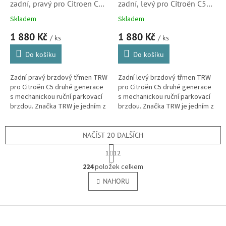
zadní, pravý pro Citroen C5
zadní, levý pro Citroën C5
(X7, 4401G5, nový díl)
(X7, 4401G4, nový díl)
Skladem
Skladem
1 880 Kč
1 880 Kč
/ ks
/ ks
Do košíku
Do košíku
Zadní pravý brzdový třmen TRW
Zadní levý brzdový třmen TRW
pro Citroën C5 druhé generace
pro Citroën C5 druhé generace
s mechanickou ruční parkovací
s mechanickou ruční parkovací
brzdou. Značka TRW je jedním z
brzdou. Značka TRW je jedním z
předních světových dodavatelů
předních světových dodavatelů
do prvovýroby mnoha...
do prvovýroby mnoha...
NAČÍST 20 DALŠÍCH
S
1
12
t
O
r
224
položek celkem
v
á
l
NAHORU
n
á
k
o
d
v
Z
a
á
c
á
n