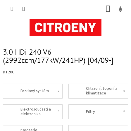
Přejít
NÁKUP
na
obsah
KOŠÍK
3.0 HDi 240 V6
(2992ccm/177kW/241HP) [04/09-]
DT20C
Chlazení, topení a
Brzdový systém
klimatizace
Elektrosoučásti a
Filtry
elektronika
Karoserie,