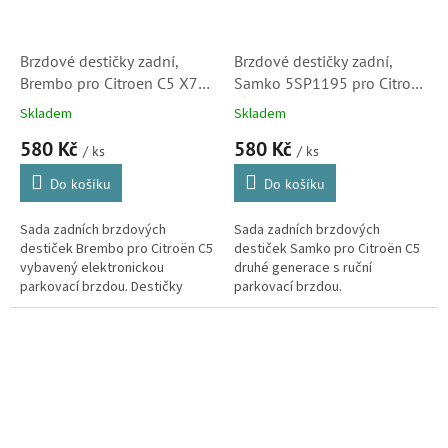
Brzdové destičky zadní,
Brzdové destičky zadní,
Brembo pro Citroen C5 X7
Samko 5SP1195 pro Citroen
(425405)
C5 (X7, 425404, 425421,
Skladem
Skladem
425491)
580 Kč
580 Kč
/ ks
/ ks
Do košíku
Do košíku
Sada zadních brzdových
Sada zadních brzdových
destiček Brembo pro Citroën C5
destiček Samko pro Citroën C5
vybavený elektronickou
druhé generace s ruční
parkovací brzdou. Destičky
parkovací brzdou.
Brembo kvalitou i vlastnostmi
odpovídají originálním dílům.