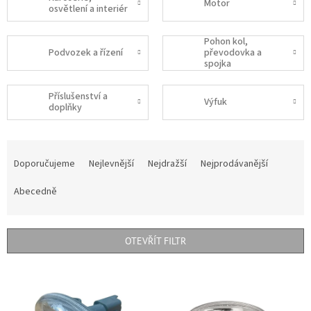
Motor
osvětlení a interiér
Pohon kol,
Podvozek a řízení
převodovka a
spojka
Příslušenství a
Výfuk
doplňky
Ř
a
Doporučujeme
Nejlevnější
Nejdražší
Nejprodávanější
z
e
Abecedně
n
í
p
OTEVŘÍT FILTR
r
o
V
d
ý
u
p