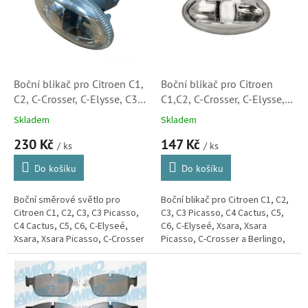
k
i
t
s
ů
p
r
o
d
Boční blikač pro Citroen C1,
Boční blikač pro Citroen
u
C2, C-Crosser, C-Elysse, C3,
C1,C2, C-Crosser, C-Elysse,
k
C5, Xsara, Xsara Picasso
C3, C5, Xsara, Xsara Picasso
Skladem
Skladem
t
(6325G3)
(6325G3, 180273002,
230 Kč
147 Kč
ů
1647158)
/ ks
/ ks
Do košíku
Do košíku
Boční směrové světlo pro
Boční blikač pro Citroen C1, C2,
Citroen C1, C2, C3, C3 Picasso,
C3, C3 Picasso, C4 Cactus, C5,
C4 Cactus, C5, C6, C-Elyseé,
C6, C-Elyseé, Xsara, Xsara
Xsara, Xsara Picasso, C-Crosser
Picasso, C-Crosser a Berlingo,
a Berlingo, Jumpy a
Jumpy a Spacetourer.
Spacetourer.