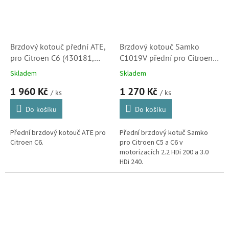
Brzdový kotouč přední ATE,
Brzdový kotouč Samko
pro Citroen C6 (430181,
C1019V přední pro Citroen
4246K0, 4249A9, 424944)
C5, C6, 2.2HDi 200, 3.0HDi
Skladem
Skladem
240 (0986479092, 424988)
1 960 Kč
1 270 Kč
/ ks
/ ks
Do košíku
Do košíku
Přední brzdový kotouč ATE pro
Přední brzdový kotuč Samko
Citroen C6.
pro Citroen C5 a C6 v
motorizacích 2.2 HDi 200 a 3.0
HDi 240.