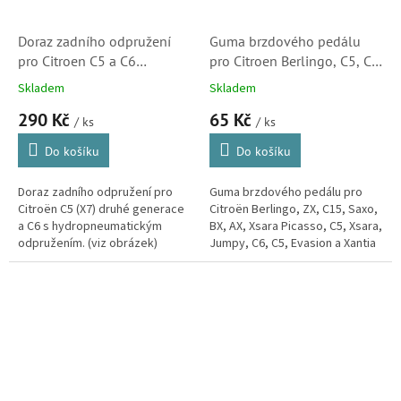
Doraz zadního odpružení
Guma brzdového pedálu
pro Citroen C5 a C6
pro Citroen Berlingo, C5, C6,
(516677, A9C007MT,
ZX, C15, Saxo, BX, AX,
Skladem
Skladem
Hydractiv)
Xsara Picasso, Xsara, Jumpy,
290 Kč
65 Kč
Evasion a Xantia 2 (450412,
/ ks
/ ks
36272, 02770)
Do košíku
Do košíku
Doraz zadního odpružení pro
Guma brzdového pedálu pro
Citroën C5 (X7) druhé generace
Citroën Berlingo, ZX, C15, Saxo,
a C6 s hydropneumatickým
BX, AX, Xsara Picasso, C5, Xsara,
odpružením. (viz obrázek)
Jumpy, C6, C5, Evasion a Xantia
2. (Peugeot 206, 207, 308,
Partnet, 406, 407,...