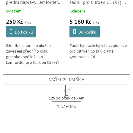
přední nápravy Lemförder
zadní, pro Citroen C5 (X7) a
pro Citroen C5 a C6
C6 (tlumič, 527299)
Skladem
Skladem
(3523CA, 3441501)
250 Kč
5 160 Kč
/ ks
/ ks
Do košíku
Do košíku
Silentblok horního uložení
Zadní hydraulický válec, pístnice
zavěšení předního kola,
pro Citroen C5 (X7) druhé
gumokovové ložisko
generace a C6.
Lemförder pro Citroen C5 (X7)
druhé generace od modelového
roku 2008 a C6.
NAČÍST 20 DALŠÍCH
S
1
7
t
O
r
125
položek celkem
v
á
l
NAHORU
n
á
k
o
d
v
Z
a
á
c
á
n