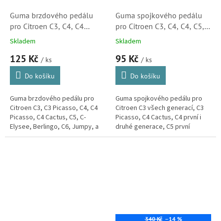
Guma brzdového pedálu
Guma spojkového pedálu
pro Citroen C3, C4, C4
pro Citroen C3, C4, C4, C5,
Picasso, C5, C-Elysee,
C6, C-Elysee, DS3, DS4
Skladem
Skladem
Berlingo, C6, Jumpy a C8
(213028, 213026, M6189,
125 Kč
95 Kč
(450421, 450417, 25509,
38943) S2
/ ks
/ ks
FT13066, 188788, M6183)
Do košíku
Do košíku
Guma brzdového pedálu pro
Guma spojkového pedálu pro
Citroen C3, C3 Picasso, C4, C4
Citroen C3 všech generací, C3
Picasso, C4 Cactus, C5, C-
Picasso, C4 Cactus, C4 první i
Elysee, Berlingo, C6, Jumpy, a
druhé generace, C5 první
C8. (Peugeot 2008, 207, 208,
generace, C6, C-Elyseé, DS3 a
301, 307, 308, 407, 508, 807,...
DS4.
340 Kč
–14 %