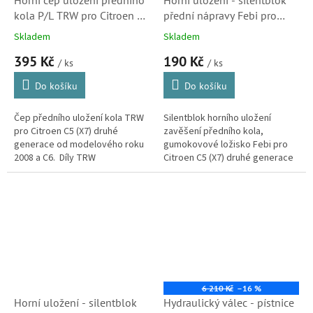
Horní čep uložení předního
Horní uložení - silentblok
kola P/L TRW pro Citroen C5
přední nápravy Febi pro
(X7) a C6 (364057, 364074,
Citroen C5 a C6 (3523CA,
Skladem
Skladem
JBJ748)
26932) S1
395 Kč
190 Kč
/ ks
/ ks
Do košíku
Do košíku
Čep předního uložení kola TRW
Silentblok horního uložení
pro Citroen C5 (X7) druhé
zavěšení předního kola,
generace od modelového roku
gumokovové ložisko Febi pro
2008 a C6. Díly TRW
Citroen C5 (X7) druhé generace
jsou srovnatelné kvalitou s
od modelového roku 2008 a C6.
originálem. Značka TRW je
jedním z předních...
6 210 Kč
–16 %
Horní uložení - silentblok
Hydraulický válec - pístnice