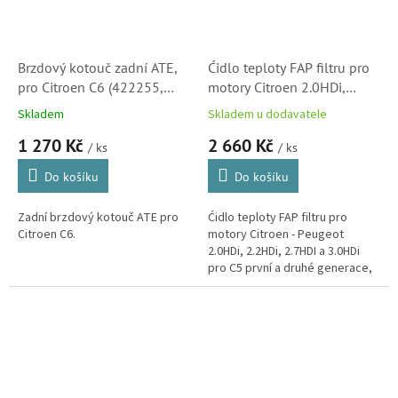
Brzdový kotouč zadní ATE,
Ćidlo teploty FAP filtru pro
pro Citroen C6 (422255,
motory Citroen 2.0HDi,
424911, 9687990780)
2.7HDI a 3.0HDi pro Citroen
Skladem
Skladem u dodavatele
C5, C8, C6 a Jumpy
1 270 Kč
2 660 Kč
(1618LW)
/ ks
/ ks
Do košíku
Do košíku
Zadní brzdový kotouč ATE pro
Ćidlo teploty FAP filtru pro
Citroen C6.
motory Citroen - Peugeot
2.0HDi, 2.2HDi, 2.7HDI a 3.0HDi
pro C5 první a druhé generace,
C8, C6 a Jumpy. (Peugeot
Expert, 407, 607, 807, 508, Fiat...