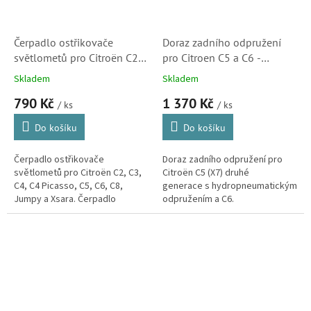
Čerpadlo ostřikovače
Doraz zadního odpružení
světlometů pro Citroën C2,
pro Citroen C5 a C6 -
C3, C4, C4 Picasso, C5, C6,
originál Citroën (516677)
Skladem
Skladem
C8, Jumpy a Xsara (643477)
790 Kč
1 370 Kč
/ ks
/ ks
Do košíku
Do košíku
Čerpadlo ostřikovače
Doraz zadního odpružení pro
světlometů pro Citroën C2, C3,
Citroën C5 (X7) druhé
C4, C4 Picasso, C5, C6, C8,
generace s hydropneumatickým
Jumpy a Xsara. Čerpadlo
odpružením a C6.
vhodné také pro vozy Peugeot
106, 405, 605, 1007, 207, 407,
807, Expert a...