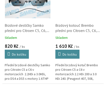
Brzdové destičky Samko
Brzdový kotouč Brembo
přední pro Citroen C5, C6,
přední pro Citroen C5, C6,
2.2HDi, 3.0HDi, DS4, DS5,
2.2HDi 200, 3.0HDi 240
Skladem
Skladem
1.6THP, 2.0HDi (425473)
(0986479092, 424988)
820 Kč
1 610 Kč
/ ks
/ ks
Do košíku
Do košíku
Přední brzdové destičky Samko
Přední brzdový kotuč Brembo
pro Citroën C5 a C6 v
pro Citroen C5 a C6 v
motorizacích 2.2HDi a 3.0HDi,
motorizacích 2.2 HDi 200 a 3.0
pro DS4 a DS5 s motory 1.6THP
HDi 240. (Peugeot 407, 508,
a 2.0HDi.
508SW)