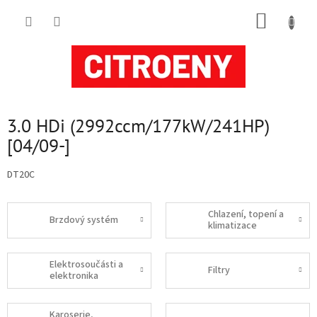
Přejít
NÁKUP
na
obsah
KOŠÍK
3.0 HDi (2992ccm/177kW/241HP)
[04/09-]
DT20C
Chlazení, topení a
Brzdový systém
klimatizace
Elektrosoučásti a
Filtry
elektronika
Karoserie,