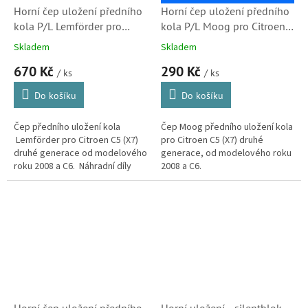
Horní čep uložení předního
Horní čep uložení předního
kola P/L Lemförder pro
kola P/L Moog pro Citroen
Citroen C5 (X7) a C6
C5 (X7) a C6 (364057,
Skladem
Skladem
(364057, 364074, 2833502,
364074) S1
670 Kč
290 Kč
S1)
/ ks
/ ks
Do košíku
Do košíku
Čep předního uložení kola
Čep Moog předního uložení kola
Lemförder pro Citroen C5 (X7)
pro Citroen C5 (X7) druhé
druhé generace od modelového
generace, od modelového roku
roku 2008 a C6. Náhradní díly
2008 a C6.
Lemförder jsou vyráběny na
stejných linkách a ve stejné...