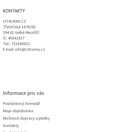
í
p
í
p
a
KONTAKTY
r
t
v
CITROENY.CZ
í
k
Třebíčská 1678/60
y
594 01 Velké Meziříčí
v
IČ: 45642427
ý
Tel.: 731849422
p
E-mail: info@citroeny.cz
i
s
u
Informace pro vás
Poptávkový formulář
Moje objednávka
Možnosti dopravy a platby
Kontakty