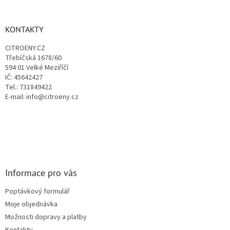
á
á
d
p
a
a
KONTAKTY
c
t
í
CITROENY.CZ
í
p
Třebíčská 1678/60
r
594 01 Velké Meziříčí
v
IČ: 45642427
k
Tel.: 731849422
y
E-mail: info@citroeny.cz
v
ý
p
i
s
u
Informace pro vás
Poptávkový formulář
Moje objednávka
Možnosti dopravy a platby
Kontakty