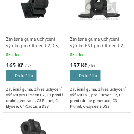
k
i
t
s
ů
p
r
o
d
Závěsná guma uchycení
Závěsná guma uchycení
u
výfuku pro Citroen C2, C3,
výfuku FA1 pro Citroen C2,
k
C3 Pluriel, C-Elyssé a
C3, C3 Pluriel, C-Elyssé a
Skladem
Skladem
t
DS3(0219143029P, 1755J8,
DS3 (213923, 1755J6,
165 Kč
137 Kč
ů
S1)
1755R2)
/ ks
/ ks
Do košíku
Do košíku
Závěsná guma, závěs uchycení
Závěsná guma, závěs uchycení
výfuku pro Citroen C2, C3 první i
výfuku FA1, pro Citroen C2, C3
druhé generace, C3 Pluriel, C-
první i druhé generace, C3
Elysee, C4-Cactus a DS3.
Pluriel, C-Elysee a DS3.