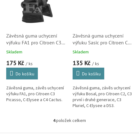
Závěsná guma uchycení
Závěsná guma uchycení
výfuku FA1 pro Citroen C3
výfuku Sasic pro Citroen C2,
Picasso a C-Elysee (213-
C3, C3 Pluriel, C-Elyssé a
Skladem
Skladem
940, 213-741, 1755N0,
DS3(7551J61, 1755J6, S1)
175 Kč
135 Kč
1755N1)
/ ks
/ ks
Do košíku
Do košíku
Závěsná guma, závěs uchycení
Závěsná guma, závěs uchycení
výfuku FA1, pro Citroen C3
výfuku Bosal, pro Citroen C2, C3
Picasso, C-Elysee a C4 Cactus.
první i druhé generace, C3
Pluriel, C-Elysee a DS3.
4
položek celkem
O
v
l
Z