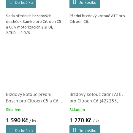
Do košíku
Do košíku
Sada předních brzdových
Přední brzdový kotouč ATE pro
destiček Samko pro Citroen C5
Citroen C6.
a C6 v motorizacích 2.2HDi,
2.7HDi a 3.0V6 .
Brzdový kotouč přední
Brzdový kotouč zadní ATE,
Bosch pro Citroen C5 a C6 s
pro Citroen C6 (422255,
motory 2.2HDi, 2.7HDi a 3.0
424911, 9687990780)
Skladem
Skladem
V6 (424970, 4249A7,
1 590 Kč
1 270 Kč
0986479529)
/ ks
/ ks
Do košíku
Do košíku