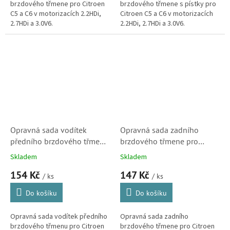
brzdového třmene pro Citroen
brzdového třmene s pístky pro
C5 a C6 v motorizacích 2.2HDi,
Citroen C5 a C6 v motorizacích
2.7HDi a 3.0V6.
2.2HDi, 2.7HDi a 3.0V6.
Opravná sada vodítek
Opravná sada zadního
předního brzdového třmene
brzdového třmene pro
pro C5 III, C6 a Jumpy
Citroen Berlingo, C2, C3, C4,
Skladem
Skladem
(810021, 443944,
C5(X7), C6, C8, DS3 a Xsara
154 Kč
147 Kč
1131432X)
Picasso S1
/ ks
/ ks
Do košíku
Do košíku
Opravná sada vodítek předního
Opravná sada zadního
brzdového třmenu pro Citroen
brzdového třmene pro Citroen