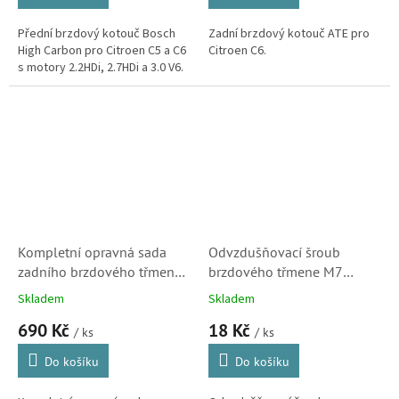
Přední brzdový kotouč Bosch
Zadní brzdový kotouč ATE pro
High Carbon pro Citroen C5 a C6
Citroen C6.
s motory 2.2HDi, 2.7HDi a 3.0 V6.
Kompletní opravná sada
Odvzdušňovací šroub
zadního brzdového třmene
brzdového třmene M7
s pístkem, pro Citroen
29mm (42844) S1
Skladem
Skladem
Berlingo, C2, C3, C4,
690 Kč
18 Kč
C5(D4846K)X7), C6, C8, DS3
/ ks
/ ks
a Xsara Picasso (D4846K)
Do košíku
Do košíku