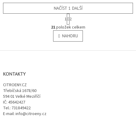
NAČÍST 1 DALŠÍ
S
1
2
t
O
r
21
položek celkem
v
á
l
NAHORU
n
á
k
o
d
v
Z
a
á
c
á
n
í
p
í
p
a
KONTAKTY
r
t
v
CITROENY.CZ
í
k
Třebíčská 1678/60
y
594 01 Velké Meziříčí
v
IČ: 45642427
ý
Tel.: 731849422
p
E-mail: info@citroeny.cz
i
s
u