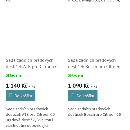
V6.
07-16, Berlingo B9, C2, C3 , C4,
C4 Cactus, C5 (X7), C6, DS4, DS5.
(Peugeot Expert, Partner a Fiat...
Sada zadních brzdových
Sada zadních brzdových
destiček ATE pro Citroen C6
destiček Bosch pro Citroen
(13046027062, 425329)
C6 (0986494243, 425329)
Skladem
Skladem
1 140 Kč
1 090 Kč
/ ks
/ ks
Do košíku
Do košíku
Sada zadních brzdových
Sada zadních brzdových
destiček ATE pro Citroen C6.
destiček Bosch pro Citroen C6.
Brzdové destičky kvalitou i
vlastnostmi odpovídající