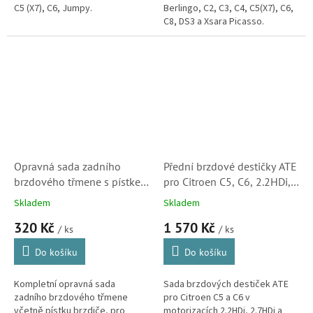
C5 (X7), C6, Jumpy.
Berlingo, C2, C3, C4, C5(X7), C6,
C8, DS3 a Xsara Picasso.
(Peugeot Partner, 307, 407, 807,
3008)
Opravná sada zadního
Přední brzdové destičky ATE
brzdového třmene s pístkem
pro Citroen C5, C6, 2.2HDi,
pro Citroen Berlingo, C2, C3,
2.7HDi a 3.0V6 (425480,
Skladem
Skladem
C4, C5(X7), C6, C8, DS3 a
425411, 1611334980)
320 Kč
1 570 Kč
Xsara Picasso
/ ks
/ ks
Do košíku
Do košíku
Kompletní opravná sada
Sada brzdových destiček ATE
zadního brzdového třmene
pro Citroen C5 a C6 v
včetně pístku brzdiče, pro
motorizacích 2.2HDi, 2.7HDi a