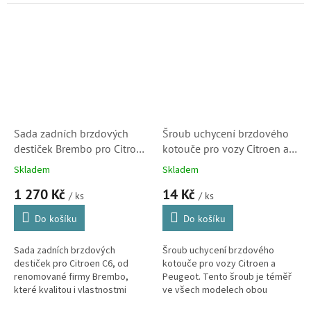
originálním dílům.
Sada zadních brzdových
Šroub uchycení brzdového
destiček Brembo pro Citroen
kotouče pro vozy Citroen a
C6 (425329)
Peugeot (690536, 11671K)
Skladem
Skladem
1 270 Kč
14 Kč
/ ks
/ ks
Do košíku
Do košíku
Sada zadních brzdových
Šroub uchycení brzdového
destiček pro Citroen C6, od
kotouče pro vozy Citroen a
renomované firmy Brembo,
Peugeot. Tento šroub je téměř
které kvalitou i vlastnostmi
ve všech modelech obou
odpovídají originálním dílům.
automobilek.