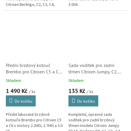
Citroen Berlingo, C2, C3, C4,
3.0V6.
C5(X7), C6, C8, DS3 a Xsara
Picasso. (Peugeot Partner, 307,
407, 807, 3008)
Přední brzdový kotouč
Sada vodítek pro zadní
Brembo pro Citroen C5 a C6
třmen Citroen Jumpy, C2,
s motory 2.2HDi, 2.7HDi a
C3, C4, C5, C6, Berlingo
Skladem
Skladem
3.0 V6 (424970, 4249A7,
(113-0501, Peugeot Partner
1 490 Kč
135 Kč
09A08911)
a Expert)
/ ks
/ ks
Do košíku
Do košíku
Přední lakované brzdové
Kompletní, opravná sada
kotouče Brembo pro Citroen C5
vodítek pro zadní brzdový
a C6 s motory 2.2HDi, 2.7HDi a 3.0
třmen modelu Citroen Jumpy