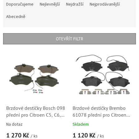
a
Doporučujeme
Nejlevnější
Nejdražší
Nejprodávanější
z
e
Abecedně
n
í
p
OTEVŘÍT FILTR
r
o
V
d
ý
u
p
k
i
t
s
ů
p
r
o
d
Brzdové destičky Bosch 098
Brzdové destičky Brembo
u
přední pro Citroen C5, C6,
61078 přední pro Citroen
k
2.2HDi, 2.7HDi a 3.0V6
C5, C6, 2.2HDi, 2.7HDi a
Na dotaz
Skladem
t
(0986494098, 425480,
3.0V6 (425480, 425411,
1 270 Kč
1 120 Kč
ů
425411, 1611334980)
1611334980)
/ ks
/ ks