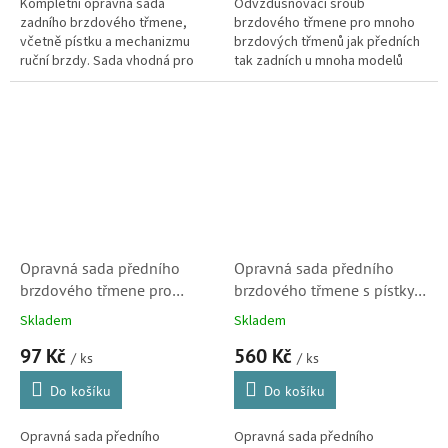
Kompletní opravná sada
Odvzdušňovací šroub
zadního brzdového třmene,
brzdového třmene pro mnoho
včetně pístku a mechanizmu
brzdových třmenů jak předních
ruční brzdy. Sada vhodná pro
tak zadních u mnoha modelů
úplnou opravu třmene. Brzdový
Citroën a Peugeot.
třmen použit u modelů Citroen
Berlingo,...
Opravná sada předního
Opravná sada předního
brzdového třmene pro
brzdového třmene s pístky,
Citroen C5, C6, 2.2HDi,
pro Citroen C5, C6, 2.2HDi,
Skladem
Skladem
2.7HDi a 3.0V6 (4427C4,
2.7HDi a 3.0V6 (4427C4,
97 Kč
560 Kč
D4721)
240902)
/ ks
/ ks
Do košíku
Do košíku
Opravná sada předního
Opravná sada předního