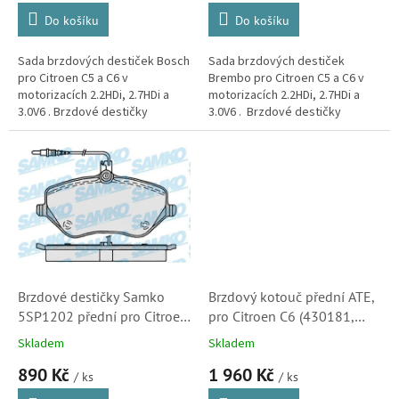
Do košíku
Do košíku
Sada brzdových destiček Bosch
Sada brzdových destiček
pro Citroen C5 a C6 v
Brembo pro Citroen C5 a C6 v
motorizacích 2.2HDi, 2.7HDi a
motorizacích 2.2HDi, 2.7HDi a
3.0V6 . Brzdové destičky
3.0V6 . Brzdové destičky
kvalitou i vlastnostmi
kvalitou i vlastnostmi
odpovídající originálním dílům.
odpovídající originálním dílům.
Značka...
Brzdové destičky Samko
Brzdový kotouč přední ATE,
5SP1202 přední pro Citroen
pro Citroen C6 (430181,
C5, C6, 2.2HDi, 2.7HDi a
4246K0, 4249A9, 424944)
Skladem
Skladem
3.0V6 (425480, 425411,
890 Kč
1 960 Kč
1611334980)
/ ks
/ ks