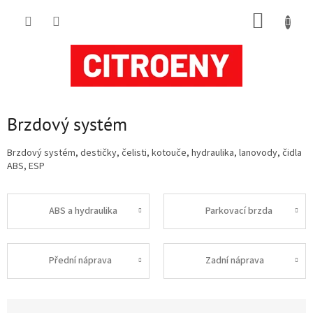
Přejít
NÁKUP
na
obsah
KOŠÍK
Brzdový systém
Brzdový systém, destičky, čelisti, kotouče, hydraulika, lanovody, čidla
ABS, ESP
ABS a hydraulika
Parkovací brzda
Přední náprava
Zadní náprava
Ř