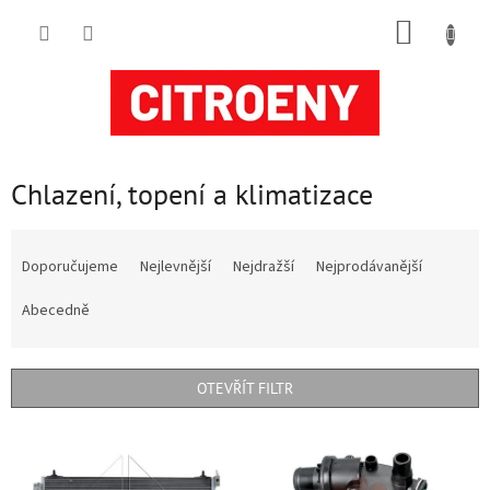
Přejít
NÁKUP
na
obsah
KOŠÍK
Chlazení, topení a klimatizace
Ř
a
Doporučujeme
Nejlevnější
Nejdražší
Nejprodávanější
z
e
Abecedně
n
í
p
OTEVŘÍT FILTR
r
o
V
d
ý
u
p