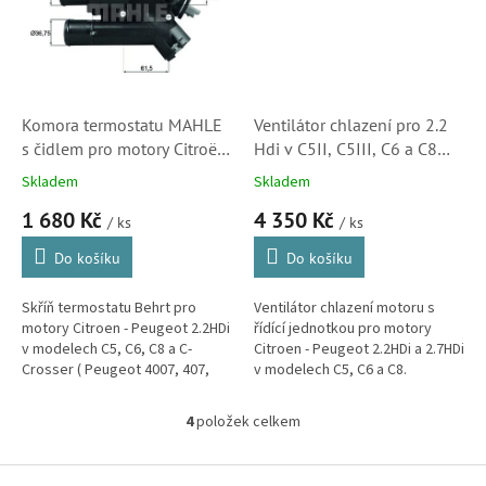
Komora termostatu MAHLE
Ventilátor chlazení pro 2.2
s čidlem pro motory Citroën
Hdi v C5II, C5III, C6 a C8
2.2HDi v C5, C6, C8 a C-
(1253K5, 9682627080)
Skladem
Skladem
Crosser (1336Z4)
1 680 Kč
4 350 Kč
/ ks
/ ks
Do košíku
Do košíku
Skříň termostatu Behrt pro
Ventilátor chlazení motoru s
motory Citroen - Peugeot 2.2HDi
řídící jednotkou pro motory
v modelech C5, C6, C8 a C-
Citroen - Peugeot 2.2HDi a 2.7HDi
Crosser ( Peugeot 4007, 407,
v modelech C5, C6 a C8.
508, 607, 807, Jaguar XF, Ford
(Peugeot 407, 607 a 807, Fiat
Mondeo, Galaxy, S-Max, Land...
Ulysse a Lancia Phedra)
4
položek celkem
O
v
l
Z