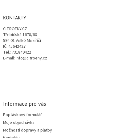
á
á
d
p
a
a
KONTAKTY
c
t
í
CITROENY.CZ
í
p
Třebíčská 1678/60
r
594 01 Velké Meziříčí
v
IČ: 45642427
k
Tel.: 731849422
y
E-mail: info@citroeny.cz
v
ý
p
i
s
u
Informace pro vás
Poptávkový formulář
Moje objednávka
Možnosti dopravy a platby
Kontakty