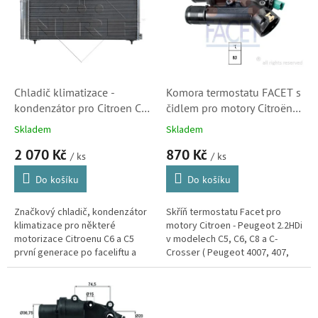
k
i
t
s
ů
p
r
o
d
Chladič klimatizace -
Komora termostatu FACET s
u
kondenzátor pro Citroen C5
čidlem pro motory Citroën
k
a C6 ( 35905, 6455EY,
2.2HDi v C5, C6, C8 a C-
Skladem
Skladem
t
6455EA, 6455GZ, SKL)
Crosser (1336Z4)
2 070 Kč
870 Kč
ů
/ ks
/ ks
Do košíku
Do košíku
Značkový chladič, kondenzátor
Skříň termostatu Facet pro
klimatizace pro některé
motory Citroen - Peugeot 2.2HDi
motorizace Citroenu C6 a C5
v modelech C5, C6, C8 a C-
první generace po faceliftu a
Crosser ( Peugeot 4007, 407,
druhé generace (X7). (Citroen
508, 607, 807, Jaguar XF, Ford
C5 II., C5 III., Peugeot 407, 607)
Mondeo, Galaxy, S-Max, Land...