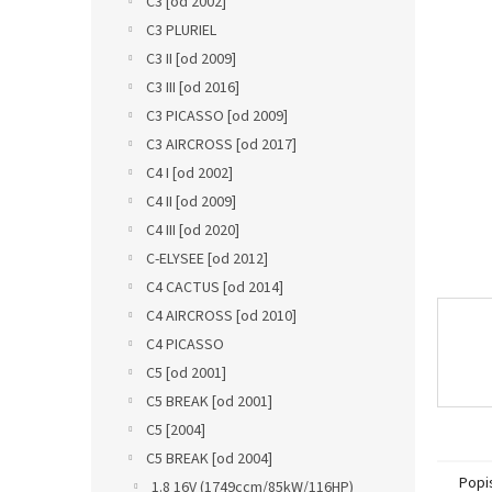
C3 [od 2002]
a
C3 PLURIEL
n
C3 II [od 2009]
e
C3 III [od 2016]
l
C3 PICASSO [od 2009]
C3 AIRCROSS [od 2017]
C4 I [od 2002]
C4 II [od 2009]
C4 III [od 2020]
C-ELYSEE [od 2012]
C4 CACTUS [od 2014]
C4 AIRCROSS [od 2010]
C4 PICASSO
C5 [od 2001]
C5 BREAK [od 2001]
C5 [2004]
C5 BREAK [od 2004]
Popi
1.8 16V (1749ccm/85kW/116HP)