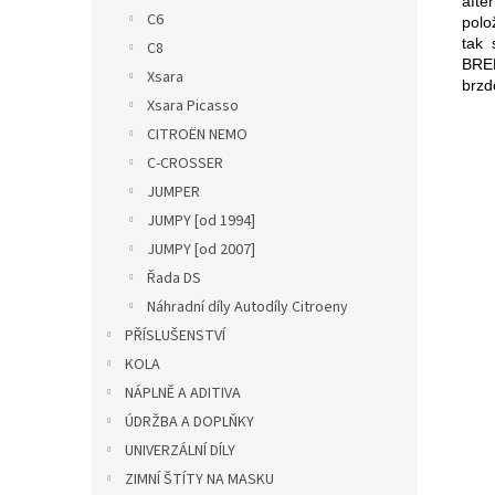
afte
C6
polo
tak 
C8
BRE
Xsara
brzd
Xsara Picasso
CITROËN NEMO
C-CROSSER
JUMPER
JUMPY [od 1994]
JUMPY [od 2007]
Řada DS
Náhradní díly Autodíly Citroeny
PŘÍSLUŠENSTVÍ
KOLA
NÁPLNĚ A ADITIVA
ÚDRŽBA A DOPLŇKY
UNIVERZÁLNÍ DÍLY
ZIMNÍ ŠTÍTY NA MASKU