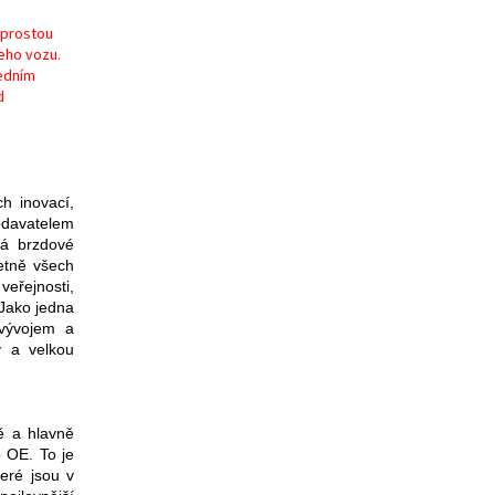
aprostou
eho vozu.
ředním
d
ch inovací,
odavatelem
vá brzdové
etně všech
veřejnosti,
 Jako jedna
vývojem a
y a velkou
ě a hlavně
 OE. To je
eré jsou v