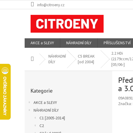
Přejít
info@citroeny.cz
na
obsah
AKCE a SLEVY
NÁHRADNÍ DÍLY
PŘÍSLUŠENSTVÍ
2.2 HDi
NÁHRADNÍ
C5 BREAK
Domů
(2179ccm/1
DÍLY
[od 2004]
[05/06-]
P
Před
o
Přeskočit
s
a 3.
Kategorie
kategorie
t
09A0891
r
AKCE a SLEVY
Značka:
a
NÁHRADNÍ DÍLY
n
C1 [2005-2014]
n
í
C2
p