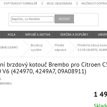
POPTÁVKOVÝ FORMULÁŘ
MOJE OBJEDNÁVKA
MOŽNOSTI DOPRAV
HLEDAT
KOLA
NÁPLNĚ A ADITIVA
ÚDRŽBA A DOPLŇKY
UNIVER
Brzdový
Přední
Přední brzdový kotou
20kW/163HP)
systém
náprava
3.0 V6 (424970, 4249
ní brzdový kotouč Brembo pro Citroen C
0 V6 (424970, 4249A7, 09A08911)
1
BREMBO
1 4
Měrná
Skla
cena: