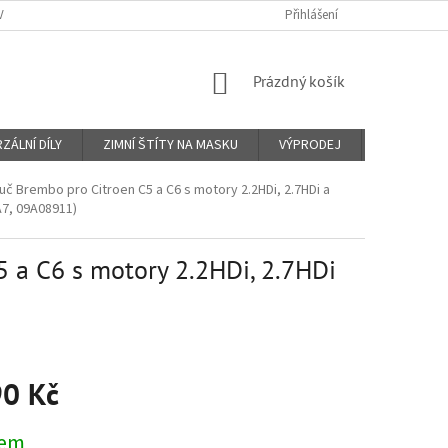
Y A PLATBY
KONTAKTY
PROČ VIN KÓD?
Přihlášení
O NÁS
OBCHO
NÁKUPNÍ
Prázdný košík
KOŠÍK
ZÁLNÍ DÍLY
ZIMNÍ ŠTÍTY NA MASKU
VÝPRODEJ
Značky
č Brembo pro Citroen C5 a C6 s motory 2.2HDi, 2.7HDi a
A7, 09A08911)
5 a C6 s motory 2.2HDi, 2.7HDi
90 Kč
dem