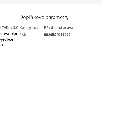
Doplňkové parametry
.7HDi a 3.0
Kategorie
:
Přední náprava
dodavatelem
EAN
:
8020584017869
výrobce
ou