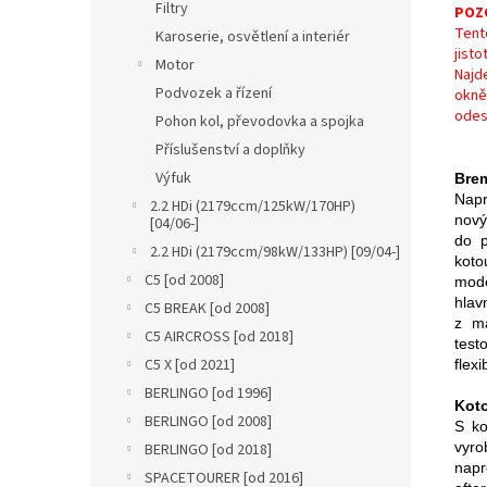
Filtry
POZ
Tent
Karoserie, osvětlení a interiér
jist
Motor
Najd
Podvozek a řízení
okně,
odes
Pohon kol, převodovka a spojka
Příslušenství a doplňky
Výfuk
Bre
Napr
2.2 HDi (2179ccm/125kW/170HP)
nový
[04/06-]
do p
2.2 HDi (2179ccm/98kW/133HP) [09/04-]
koto
C5 [od 2008]
mode
hlav
C5 BREAK [od 2008]
z m
C5 AIRCROSS [od 2018]
test
C5 X [od 2021]
flexi
BERLINGO [od 1996]
Kot
BERLINGO [od 2008]
S ko
vyro
BERLINGO [od 2018]
napr
SPACETOURER [od 2016]