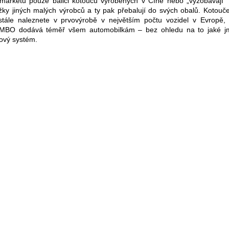
rmarketu pouze baliči kotoučů vyrobených v Číně nebo „vyzobávají“ 
žky jiných malých výrobců a ty pak přebalují do svých obalů. Koto
stále naleznete v prvovýrobě v největším počtu vozidel v Evropě, 
MBO dodává téměř všem automobilkám – bez ohledu na to jaké j
ový systém.