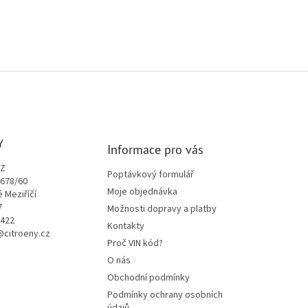
Y
Informace pro vás
CZ
Poptávkový formulář
1678/60
Moje objednávka
é Meziříčí
7
Možnosti dopravy a platby
9422
Kontakty
o@citroeny.cz
Proč VIN kód?
O nás
Obchodní podmínky
Podmínky ochrany osobních