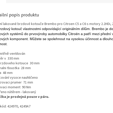
ailní popis produktu
ní lakované brzdové kotouče Brembo pro Citroen C5 a C6 s motory 2.2HDi, 2
rzdový kotouč vlastnostmi odpovídající originálním dílům. Brembo je 
ových systémů do prvovýroby automobilky Citroën a patří mezi přední 
ových komponent. Můžete se spolehnout na vysokou účinnost a dlouh
nost.
nitřně ventilován
ěr v
330 mm
 brzdoveho kotouce
30 mm
malni tloustka
28 mm
ka
48 mm
cování
vysoce nauhličeno
trovaci prumer
71 mm
ovaci moment
90 Nm
řeno nátěrem - lakovaný
žka je prodejná pouze v páru.
kód: 424970, 4249A7