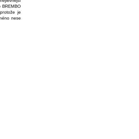
nejlevnější
uče BREMBO
protože je
méno nese