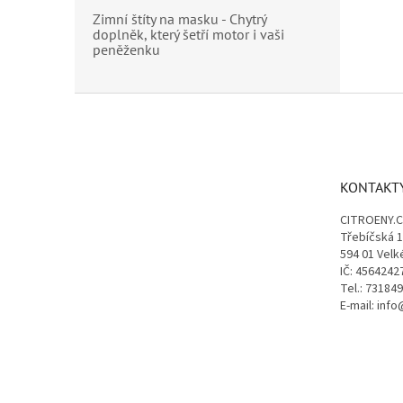
Zimní štíty na masku - Chytrý
doplněk, který šetří motor i vaši
peněženku
Z
á
p
a
t
KONTAKT
í
CITROENY.
Třebíčská 
594 01 Velk
IČ: 4564242
Tel.: 73184
E-mail: inf