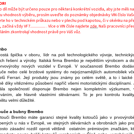
OR!
o díl může být určeno pouze pro některá konkrétní vozidla, aby jste měli n
otu vhodnosti výběru, prosím uveďte do poznámky objednávky VIN číslo Vaš
ete ho v technickém průkazu nebo v plechu pod kapotou, či v okénku na p
 začíná vždy VF7................. . Více o VIN čísle najdete
zde.
Naši pracovníci pře
láním zkontrolují vhodnost právě pro Váš vůz.
mbo
ostá špička v oboru, lídr na poli technologického vývoje, technický
ch řešení a výroby. Italská firma Brembo je největším výrobcem a d
rvovýroby nových vozidel v Evropě. V současnosti Brembo dodá
uče nebo celé brzdové systémy do nejvýznamějších automobilek vč
lů Ferrari. Její produkty jsou známy po celém světě, a to i laické 
ně díky vítěznému působení napříč všemi motoristickými disciplínami.
ála společností disponuje Brembo nejen kompletním výzkumem, 
ováním, ale hlavně vlastními slévárnami. To je pro kontrolu kvalit
bilitu velmi důležité.
ouče a bubny Brembo
touči Brembo máte garanci stejné kvality kotoučů jako v prvovýrob
bených u nás v Evropě, ve stejných slévárnách a obrobnách jako pro
osto zásadní rozdíl oproti většině ostatním prémiovým značkám, kt