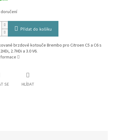
 doručení
Přidat do košíku
akované brzdové kotouče Brembo pro Citroen C5 a C6 s
2HDi, 2.7HDi a 3.0 V6.
informace
T SE
HLÍDAT