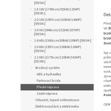
[09/04-]
1.8 16V (1749ccm/92kW/125HP)
[09/05-]
Det
2.0 16V (1997ccm/103kW/140HP)
Před
[09/04-]
V6.
B
3.0 V6 (2946ccm/152kW/207HP)
brzd
[09/04-]
brzd
1.6 HDi (1560ccm/80kW/109HP) [09/04-]
život
2.0 HDi (1997ccm/100kW/136HP)
[09/04-]
typ v
prům
2.2 HDi (2179ccm/120kW/163HP)
[05/06-]
sila
mini
Brzdový systém
vys
ABS a hydraulika
zpra
Parkovací brzda
cfen
utah
Přední náprava
opat
Zadní náprava
Polo
Chlazení, topení a klimatizace
OEM 
Elektrosoučásti a elektronika