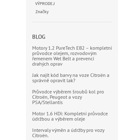
VÝPRODEJ
Značky
BLOG
Motory 1.2 PureTech EB2 – kompletní
průvodce olejem, rozvodovým
řemenem Wet Belt a prevencí
drahých oprav
Jak najít kód barvy na voze Citroën a
správně opravit lak?
Průvodce výběrem šroubů kol pro
Citroën, Peugeot a vozy
PSA/Stellantis
Motor 1.6 HDi: Kompletní průvodce
údržbou a výběrem oleje
Intervaly výměn a údržby pro vozy
Citroën.