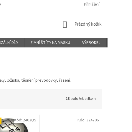
Y A PLATBY
KONTAKTY
PROČ VIN KÓD?
Přihlášení
O NÁS
OBCHO
NÁKUPNÍ
Prázdný košík
KOŠÍK
ZÁLNÍ DÍLY
ZIMNÍ ŠTÍTY NA MASKU
VÝPRODEJ
Značky
ly, ložiska, těsnění převodovky, řazení.
13
položek celkem
Kód:
2403Q5
Kód:
324706