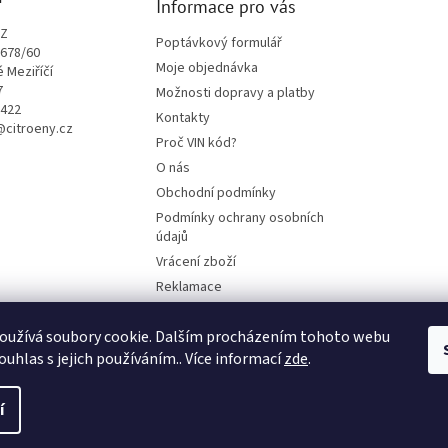
Informace pro vás
CZ
Poptávkový formulář
1678/60
Moje objednávka
é Meziříčí
7
Možnosti dopravy a platby
9422
Kontakty
o@citroeny.cz
Proč VIN kód?
O nás
Obchodní podmínky
Podmínky ochrany osobních
údajů
Vrácení zboží
Reklamace
Mazací plán TOTAL
oužívá soubory cookie. Dalším procházením tohoto webu
BLOG
ouhlas s jejich používáním.. Více informací
zde
.
í