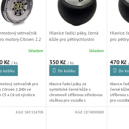
motový setrvačník
Hlavice řadicí páky, černá
Hlavice řa
ro motory Citroen 2.2
kůže pro pětirychlostní
pro pětir
C5, C8 (0532L5)
převodovky Citroën a
převodovk
Skladem
Skladem
Peugeot BVM 5 (2403Q5)
a Peugeo
0 Kč
350 Kč
470 Kč
/ ks
/ ks
o košíku
Do košíku
Do ko
otový setrvačník pro
Hlavice řadicí páky ze
Hlavice řad
 Citroën 2.2HDi ve
syntetické černé kůže s
černé kůže
 C5 a C8 od výrobce
chromově stříbrnou středovou
stříbrnou 
vložkou pro vozidla s
pro vozidla
pětirychlostní mechanickou
mechanick
převodovkou. Kompatibilní
Kompatibiln
Kód:
SKF324706
Kód:
1874000060
pouze s vozidly vybavenými...