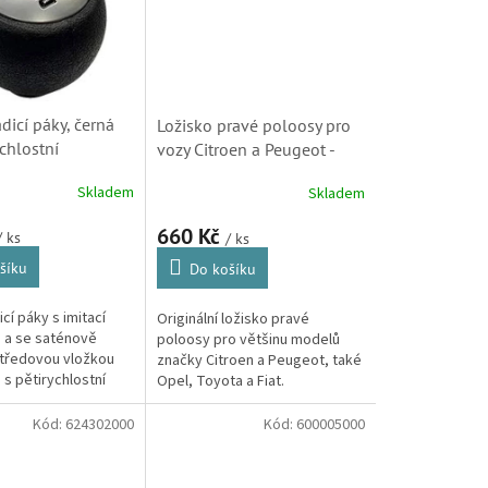
dicí páky, černá
Ložisko pravé poloosy pro
ychlostní
vozy Citroen a Peugeot -
y originál Citroën
originál ( 35x62x16,
Skladem
Skladem
t BVM 5 (2403Q5)
324706)
660 Kč
/ ks
/ ks
šíku
Do košíku
icí páky s imitací
Originální ložisko pravé
 a se saténově
poloosy pro většinu modelů
středovou vložkou
značky Citroen a Peugeot, také
 s pětirychlostní
Opel, Toyota a Fiat.
ou převodovkou.
í pouze s vozidly...
Kód:
624302000
Kód:
600005000