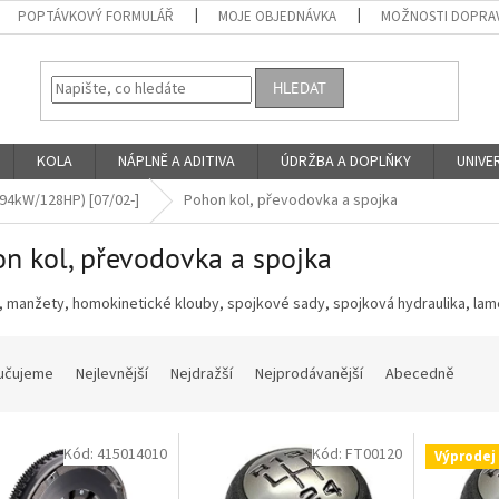
POPTÁVKOVÝ FORMULÁŘ
MOJE OBJEDNÁVKA
MOŽNOSTI DOPRAV
HLEDAT
KOLA
NÁPLNĚ A ADITIVA
ÚDRŽBA A DOPLŇKY
UNIVER
/94kW/128HP) [07/02-]
Pohon kol, převodovka a spojka
n kol, převodovka a spojka
 manžety, homokinetické klouby, spojkové sady, spojková hydraulika, lame
učujeme
Nejlevnější
Nejdražší
Nejprodávanější
Abecedně
Kód:
415014010
Kód:
FT00120
Výprodej