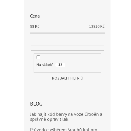
Cena
98
Kč
12910
Kč
Na skladě
12
ROZBALIT FILTR
BLOG
Jak najít kód barvy na voze Citroën a
správně opravit lak
Průvodce výběrem šroubů kol pro