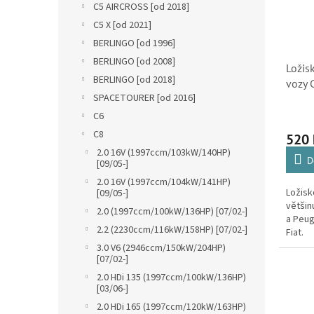
C5 AIRCROSS [od 2018]
C5 X [od 2021]
BERLINGO [od 1996]
BERLINGO [od 2008]
Ložis
BERLINGO [od 2018]
vozy 
SPACETOURER [od 2016]
- ori
32470
C6
C8
520
2.0 16V (1997ccm/103kW/140HP)
D
[09/05-]
2.0 16V (1997ccm/104kW/141HP)
Ložisk
[09/05-]
většin
2.0 (1997ccm/100kW/136HP) [07/02-]
a Peug
2.2 (2230ccm/116kW/158HP) [07/02-]
Fiat.
3.0 V6 (2946ccm/150kW/204HP)
[07/02-]
2.0 HDi 135 (1997ccm/100kW/136HP)
[03/06-]
2.0 HDi 165 (1997ccm/120kW/163HP)