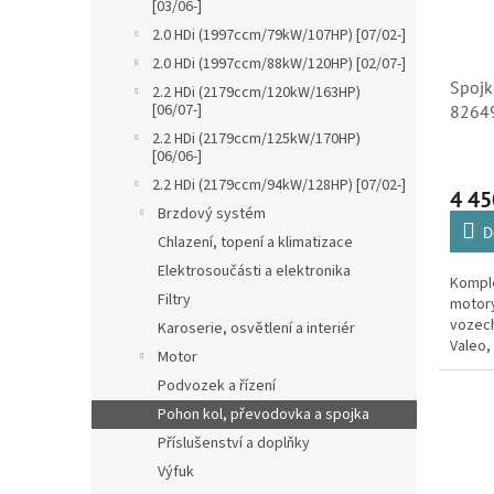
[03/06-]
2.0 HDi (1997ccm/79kW/107HP) [07/02-]
2.0 HDi (1997ccm/88kW/120HP) [02/07-]
Spojk
2.2 HDi (2179ccm/120kW/163HP)
[06/07-]
82649
2.2 H
2.2 HDi (2179ccm/125kW/170HP)
[06/06-]
20526
2.2 HDi (2179ccm/94kW/128HP) [07/02-]
4 45
Brzdový systém
D
Chlazení, topení a klimatizace
Elektrosoučásti a elektronika
Komple
Filtry
motory
vozech
Karoserie, osvětlení a interiér
Valeo,
Motor
spojek
Podvozek a řízení
Citroë
Pohon kol, převodovka a spojka
Příslušenství a doplňky
Výfuk