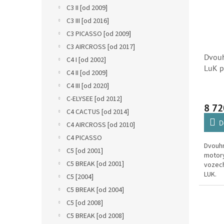
n
i
r
C3 II [od 2009]
e
s
o
C3 III [od 2016]
l
p
d
C3 PICASSO [od 2009]
r
u
C3 AIRCROSS [od 2017]
o
k
Dvouh
C4 I [od 2002]
d
t
LuK p
u
C4 II [od 2009]
ů
HDi, 
k
C4 III [od 2020]
t
C-ELYSEE [od 2012]
ů
8 72
C4 CACTUS [od 2014]
D
C4 AIRCROSS [od 2010]
C4 PICASSO
Dvouhm
C5 [od 2001]
motory
C5 BREAK [od 2001]
vozech
LUK.
C5 [2004]
C5 BREAK [od 2004]
C5 [od 2008]
C5 BREAK [od 2008]