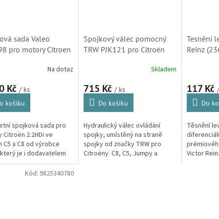
ová sada Valeo
Spojkový válec pomocný
Tesnění l
8 pro motory Citroen
TRW PJK121 pro Citroën
Reinz (2
Di, C5 a C8 (2052V5,
C8, C5, Jumpy a Xantia
96033706
Na dotaz
Skladem
1, VA 826498)
(218205, 9631876680)
16088167
9822498
0 Kč
715 Kč
117 Kč
/ ks
/ ks
o košíku
Do košíku
Do ko
tní spojková sada pro
Hydraulický válec ovládání
Těsnění le
 Citroën 2.2HDi ve
spojky, umístěný na straně
diferenciá
 C5 a C8 od výrobce
spojky od značky TRW pro
prémiovéh
 který je i dodavatelem
Citroëny C8, C5, Jumpy a
Victor Rein
 i do prvovýroby
Xantia.
u většiny m
nu.
automatic
Kód:
9825340780
automobilů.