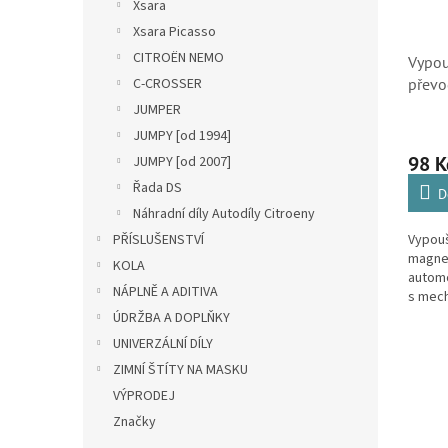
Xsara
Xsara Picasso
CITROËN NEMO
Vypou
C-CROSSER
převo
Citro
JUMPER
(982
JUMPY [od 1994]
98 
JUMPY [od 2007]
Řada DS
D
Náhradní díly Autodíly Citroeny
PŘÍSLUŠENSTVÍ
Vypouš
magne
KOLA
automo
NÁPLNĚ A ADITIVA
s mech
nebo 
ÚDRŽBA A DOPLŇKY
UNIVERZÁLNÍ DÍLY
ZIMNÍ ŠTÍTY NA MASKU
VÝPRODEJ
Značky