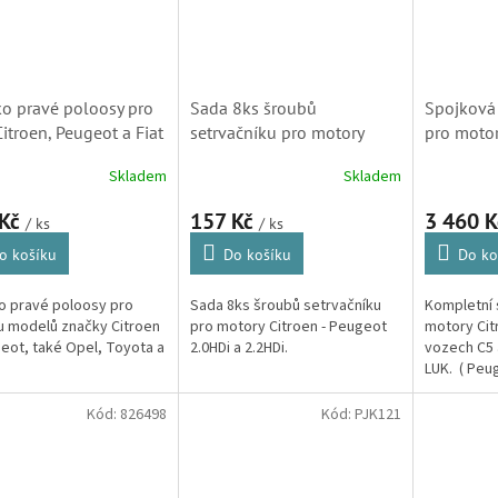
ko pravé poloosy pro
Sada 8ks šroubů
Spojková
Citroen, Peugeot a Fiat
setrvačníku pro motory
pro motor
ginál SKF ( 35x62x16,
Citroen 2.0HDi a 2.2HDi
C5, C8 (2
Skladem
Skladem
6, 446740)
(053754)
6243020
 Kč
157 Kč
3 460 
/ ks
/ ks
o košíku
Do košíku
Do ko
o pravé poloosy pro
Sada 8ks šroubů setrvačníku
Kompletní 
u modelů značky Citroen
pro motory Citroen - Peugeot
motory Cit
eot, také Opel, Toyota a
2.0HDi a 2.2HDi.
vozech C5 
LUK. ( Peug
OE: 2050F3
205261, 94
Kód:
826498
Kód:
PJK121
9402052600