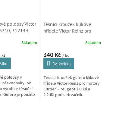
evé poloosy Victor
Těsnící kroužek klikové
36210, 312144,
hřídele Victor Reinz pro
, 236210,
motory Citroen 2.0HDi a
Skladem
Skladem
80, 300934,
2.2HDi (012745)
280)
340 Kč
/ ks
/ ks
šíku
Do košíku
vé poloosy v
Těsnící kroužek-gufero klikové
lu převodovky, od
hřídele Victor Reinz pro motory
o výrobce těsnění
Citroen - Peugeot 2.0HDi a
z. Gufero je použito
2.2HDi pod setrvačník.
anuálních i
kých převodovek
..