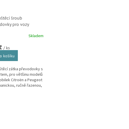
štěcí šroub
dovky pro vozy
ën a Peugeot
Skladem
5340780)
Kč
/ ks
o košíku
těcí zátka převodovky s
tem, pro většinu modelů
bilek Citroën a Peugeot
anickou, ručně řazenou,
robotickou převodovkou.
O
v
l
á
d
a