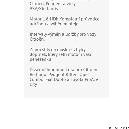
Citroën, Peugeot a vozy
PSA/Stellantis
Motor 1.6 HDi: Kompletní průvodce
údržbou a výběrem oleje
Intervaly výměn a údržby pro vozy
Citroën.
Zimní štíty na masku - Chytrý
doplněk, který šetří motor i vaši
peněženku
Držák náhradního kola pro Citroën
Berlingo, Peugeot Rifter , Opel
Combo, Fiat Doblo a Toyota ProAce
City
Z
á
p
a
t
KONTAKT