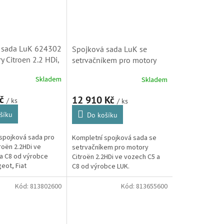
 sada LuK 624302
Spojková sada LuK se
y Citroen 2.2 HDi,
setrvačníkem pro motory
052V5, 205261,
Citroen 2.2 HDi, C5, C8
Skladem
Skladem
00)
(2052V5, 205261,
624302000)
Kč
12 910 Kč
/ ks
/ ks
šíku
Do košíku
spojková sada pro
Kompletní spojková sada se
roën 2.2HDi ve
setrvačníkem pro motory
a C8 od výrobce
Citroën 2.2HDi ve vozech C5 a
eot, Fiat
C8 od výrobce LUK.
, 2050K7, 2050Q3,
02050290,
Kód:
813802600
Kód:
813655600
, 9464389880,...