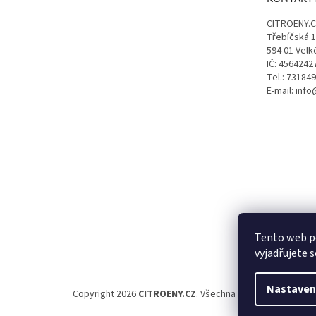
í
CITROENY.
Třebíčská 
594 01 Velk
IČ: 4564242
Tel.: 73184
E-mail: inf
Tento web p
vyjadřujete s
Nastaven
Copyright 2026
CITROENY.CZ
. Všechna práva vyhrazena.