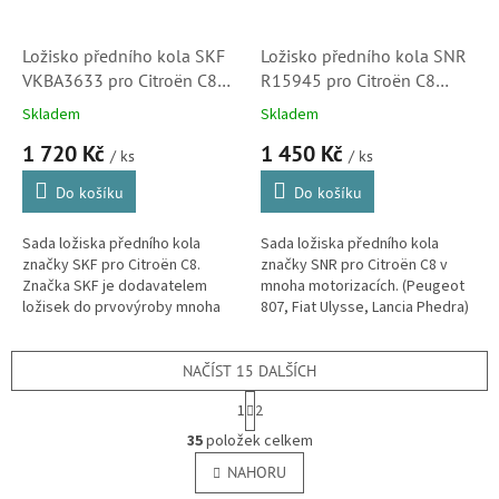
Ložisko předního kola SKF
Ložisko předního kola SNR
VKBA3633 pro Citroën C8
R15945 pro Citroën C8
(335070, 335081, 335087,
(335081, 335087,
Skladem
Skladem
71731547)
1326188080, 71731547)
1 720 Kč
1 450 Kč
/ ks
/ ks
Do košíku
Do košíku
Sada ložiska předního kola
Sada ložiska předního kola
značky SKF pro Citroën C8.
značky SNR pro Citroën C8 v
Značka SKF je dodavatelem
mnoha motorizacích. (Peugeot
ložisek do prvovýroby mnoha
807, Fiat Ulysse, Lancia Phedra)
automobilek, díky tomu máte u
této značky ložisek jistotu...
NAČÍST 15 DALŠÍCH
S
1
2
t
O
r
35
položek celkem
v
á
l
NAHORU
n
á
k