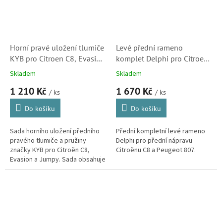
Horní pravé uložení tlumiče
Levé přední rameno
KYB pro Citroen C8, Evasion
komplet Delphi pro Citroen
Jumpy (SM1917, 503169)
C8 a Peugeot 807
Skladem
Skladem
(1607510680, 3520S5,
1 210 Kč
1 670 Kč
3520W4, 3520X0)
/ ks
/ ks
Do košíku
Do košíku
Sada horního uložení předního
Přední kompletní levé rameno
pravého tlumiče a pružiny
Delphi pro přední nápravu
značky KYB pro Citroën C8,
Citroënu C8 a Peugeot 807.
Evasion a Jumpy. Sada obsahuje
silentblok i ložisko. (Peugeot
806, 807, Expert, Fiat Ulysse,...