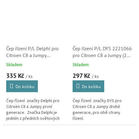
Čep řízení P/L Delphi pro
Čep řízení P/L DYS 2221066
Citroen C8 a Jumpy
pro Citroen C8 a Jumpy (22-
(TA2058, 405912)
21066, 3814A5, 381773)
Skladem
Skladem
335 Kč
297 Kč
/ ks
/ ks
Do košíku
Do košíku
Čep řízení značky Delphi pro
Čep řízení značky DYS pro
Citroën C8 a Jumpy první
Citroen C8 a Jumpy druhé
generace. Značka Delphi je
generace, pro obě strany
jedním z předních světových
řízení.
dodavatelů do prvovýroby
mnoha automobilek a největším
výrobcem...