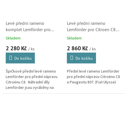
Levé přední rameno
Levé přední rameno
komplet Lemförder pro
Lemförder pro Citroen C8
Citroen C8 (31155 01,
(1607510680, 3520S5,
Skladem
Skladem
1607303080, 3520P6)
3520W4, 3520X0)
2 280 Kč
2 860 Kč
/ ks
/ ks
Do košíku
Do košíku
Špičkové přední levé rameno
Přední levé rameno Lemförder
Lemförder pro přední nápravu
pro přední nápravu Citroënu C8
Citroënu C8. Náhradní díly
a Peugeotu 807. (Fiat Ulysse)
Lemförder jsou vyráběny na
stejných linkách a ve stejné
kvalitě jako díly pro
prvovýrobu....