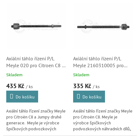
o
V
d
ý
u
p
k
i
t
s
ů
p
r
o
d
Axiální táhlo řízení P/L
Axiální táhlo řízení P/L
u
Meyle 020 pro Citroen C8 a
Meyle 2160310005 pro
k
Jumpy 2 (11-160310020,
Citroen C8 (3812E2)
Skladem
Skladem
t
3812F0)
435 Kč
335 Kč
ů
/ ks
/ ks
Do košíku
Do košíku
Axiální táhlo řízení značky Meyle
Axiální táhlo řízení značky Meyle
pro Citroën C8 a Jumpy druhé
pro Citroën C8. Meyle je
generace. Meyle je výrobce
výrobce špičkových
špičkových podvozkových
podvozkových náhradních dílů,
náhradních dílů, které nejen, že
které nejen, že se kvalitou