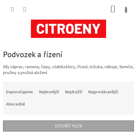
Přejít
NÁKUP
na
obsah
KOŠÍK
Podvozek a řízení
Díly náprav, ramena, čepy, stabilizátory, řízení, ložiska, náboje, tlumiče,
pružiny a pružná uložení.
Ř
a
Doporučujeme
Nejlevnější
Nejdražší
Nejprodávanější
z
e
Abecedně
n
í
p
OTEVŘÍT FILTR
r