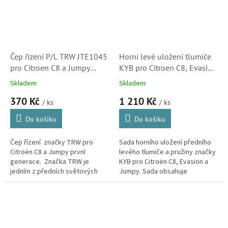
Čep řízení P/L TRW JTE1045
Horní levé uložení tlumiče
pro Citroen C8 a Jumpy
KYB pro Citroen C8, Evasion
(405912)
Jumpy (SM1916, 503168)
Skladem
Skladem
370 Kč
1 210 Kč
/ ks
/ ks
Do košíku
Do košíku
Čep řízení značky TRW pro
Sada horního uložení předního
Citroën C8 a Jumpy první
levého tlumiče a pružiny značky
generace. Značka TRW je
KYB pro Citroën C8, Evasion a
jedním z předních světových
Jumpy. Sada obsahuje
dodavatelů do prvovýroby
silentblok i ložisko. (Peugeot
mnoha automobilek, včetně
806, 807, Expert, Fiat Ulysse,...
automobilky Citroën.