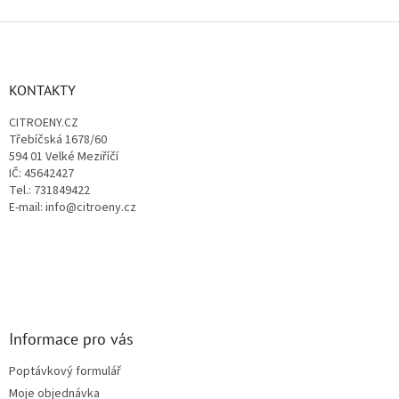
o
d
v
Z
a
á
c
á
n
í
p
í
p
a
KONTAKTY
r
t
v
CITROENY.CZ
í
k
Třebíčská 1678/60
y
594 01 Velké Meziříčí
v
IČ: 45642427
ý
Tel.: 731849422
p
E-mail: info@citroeny.cz
i
s
u
Informace pro vás
Poptávkový formulář
Moje objednávka