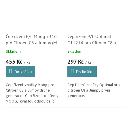
Čep řízení P/L Moog 7316
Čep řízení P/L Optimal
pro Citroen C8 a Jumpy (MG
G11214 pro Citroen C8 a
CI-ES-7316, 3814A5,
Jumpy (G1-1214,405912)
Skladem
Skladem
381773)
455 Kč
297 Kč
/ ks
/ ks
Do košíku
Do košíku
Čep řízení značky Moog pro
Čep řízení značky Optimal pro
Citroen C8 a Jumpy druhé
Citroën C8 a Jumpy první
generace. Čep řízení od firmy
generace.
MOOG, kvalitou odpovídající
originálu. Značka zaručující
dlouhou životnost, pohodlnou...