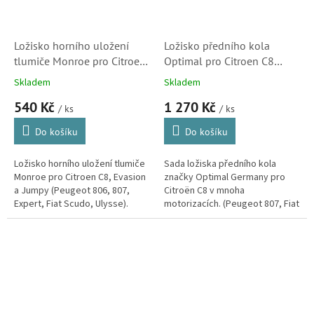
Ložisko horního uložení
Ložisko předního kola
tlumiče Monroe pro Citroen
Optimal pro Citroen C8
C8, Evasion, Jumpy
(335081, 335087,
Skladem
Skladem
(503555, Peugeot 806, 807,
1326188080, 71731547)
540 Kč
1 270 Kč
Expert)
/ ks
/ ks
Do košíku
Do košíku
Ložisko horního uložení tlumiče
Sada ložiska předního kola
Monroe pro Citroen C8, Evasion
značky Optimal Germany pro
a Jumpy (Peugeot 806, 807,
Citroën C8 v mnoha
Expert, Fiat Scudo, Ulysse).
motorizacích. (Peugeot 807, Fiat
Ulysse, Lancia Phedra)