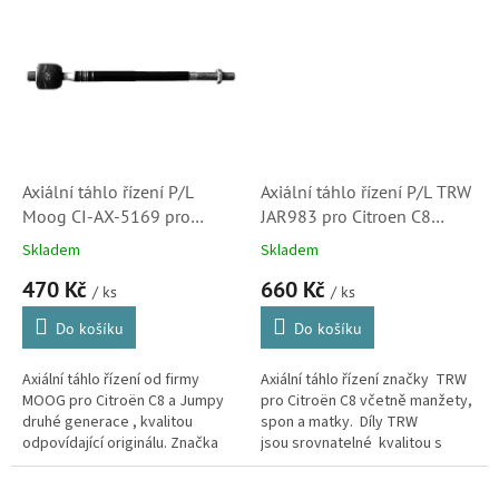
se kvalitou vyrovnají...
vyrovnají originálu, ale ve verzi
HD...
Axiální táhlo řízení P/L
Axiální táhlo řízení P/L TRW
Moog CI-AX-5169 pro
JAR983 pro Citroen C8
Citroen C8 a Jumpy 2
(3812E2)
Skladem
Skladem
(3812F0)
470 Kč
660 Kč
/ ks
/ ks
Do košíku
Do košíku
Axiální táhlo řízení od firmy
Axiální táhlo řízení značky TRW
MOOG pro Citroën C8 a Jumpy
pro Citroën C8 včetně manžety,
druhé generace , kvalitou
spon a matky. Díly TRW
odpovídající originálu. Značka
jsou srovnatelné kvalitou s
zaručující dlouhou životnost,
originálem. Značka TRW je
pohodlnou montáž a často...
jedním z předních světových...