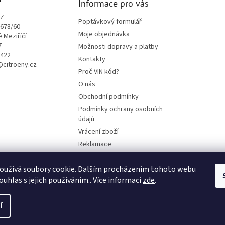
Informace pro vás
CZ
Poptávkový formulář
1678/60
Moje objednávka
é Meziříčí
7
Možnosti dopravy a platby
9422
Kontakty
o@citroeny.cz
Proč VIN kód?
O nás
Obchodní podmínky
Podmínky ochrany osobních
údajů
Vrácení zboží
Reklamace
Mazací plán TOTAL
oužívá soubory cookie. Dalším procházením tohoto webu
BLOG
ouhlas s jejich používáním.. Více informací
zde
.
í