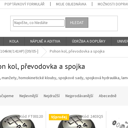
POPTÁVKOVÝ FORMULÁŘ
MOJE OBJEDNÁVKA
MOŽNOSTI DOPRAV
HLEDAT
KOLA
NÁPLNĚ A ADITIVA
ÚDRŽBA A DOPLŇKY
UNIVER
/104kW/141HP) [09/05-]
Pohon kol, převodovka a spojka
n kol, převodovka a spojka
 manžety, homokinetické klouby, spojkové sady, spojková hydraulika, lame
učujeme
Nejlevnější
Nejdražší
Nejprodávanější
Abecedně
Kód:
FT00120
Kód:
2403Q5
Výprodej