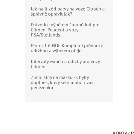
Jak najít kód barvy na voze Citroën a
správně opravit lak?
Průvodce výběrem šroubů kol pro
Citroën, Peugeot a vozy
PSA/Stellantis
Motor 1.6 HDi: Kompletní průvodce
údržbou a výběrem oleje
Intervaly výměn a údržby pro vozy
Citroën.
Zimní štíty na masku - Chytrý
doplněk, který šetří motor i vaši
peněženku
Z
á
p
a
t
KONTAKT