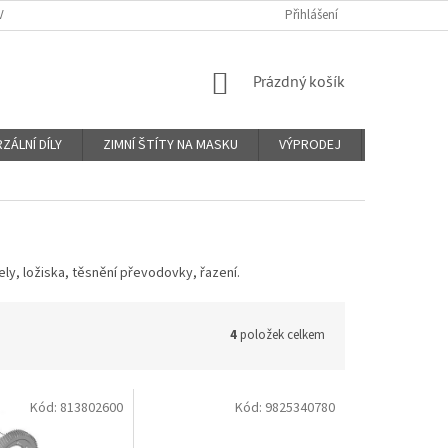
Y A PLATBY
KONTAKTY
PROČ VIN KÓD?
Přihlášení
O NÁS
OBCHO
NÁKUPNÍ
Prázdný košík
KOŠÍK
ZÁLNÍ DÍLY
ZIMNÍ ŠTÍTY NA MASKU
VÝPRODEJ
Značky
ly, ložiska, těsnění převodovky, řazení.
4
položek celkem
Kód:
813802600
Kód:
9825340780