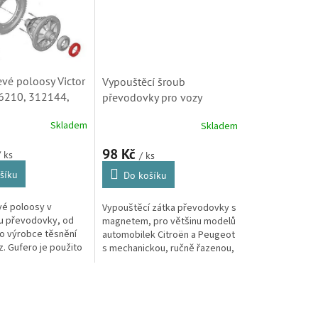
evé poloosy Victor
Vypouštěcí šroub
36210, 312144,
převodovky pro vozy
, 236210,
Citroën a Peugeot
Skladem
Skladem
80, 300934,
(9825340780)
280)
98 Kč
/ ks
/ ks
šíku
Do košíku
vé poloosy v
Vypouštěcí zátka převodovky s
lu převodovky, od
magnetem, pro většinu modelů
o výrobce těsnění
automobilek Citroën a Peugeot
z. Gufero je použito
s mechanickou, ručně řazenou,
anuálních i
nebo robotickou převodovkou.
kých převodovek
..