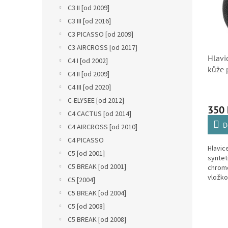
n
i
r
C3 II [od 2009]
e
s
o
C3 III [od 2016]
l
p
d
C3 PICASSO [od 2009]
r
u
C3 AIRCROSS [od 2017]
o
k
Hlavic
C4 I [od 2002]
d
t
kůže 
u
C4 II [od 2009]
ů
převo
k
C4 III [od 2020]
Peuge
t
C-ELYSEE [od 2012]
ů
350
C4 CACTUS [od 2014]
D
C4 AIRCROSS [od 2010]
C4 PICASSO
Hlavic
C5 [od 2001]
syntet
C5 BREAK [od 2001]
chromo
vložko
C5 [2004]
pětiry
C5 BREAK [od 2004]
převod
C5 [od 2008]
pouze 
C5 BREAK [od 2008]