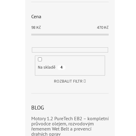
Cena
98
Kč
470
Kč
Na skladě
4
ROZBALIT FILTR
BLOG
Motory 1.2 PureTech EB2 – kompletní
průvodce olejem, rozvodovým
řemenem Wet Belt a prevencí
drahých oprav