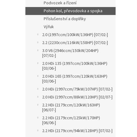
Podvozek a řízení
Pohon kol, převodovka a spojka
Příslušenství a doplňky
Výfuk
2.0 (1997ccm/100kW/136HP) [07/02-]
2.2 (2230ccm/116kW/158HP) [07/02-]
3.0 V6 (2946ccm/150kW/204HP)
[07/02-]
2.0 HDi 135 (1997ccm/100kW/136HP)
[03/06-]
2.0 HDi 165 (1997ccm/120kW/163HP)
[03/06-]
2.0 HDi (1997ccm/79kW/107HP) [07/02-]
2.0 HDi (1997ccm/88kW/120HP) [02/07-]
2.2 HDi (2179ccm/120kW/163HP)
[06/07-]
2.2 HDi (2179ccm/125kW/170HP)
[06/06-]
2.2 HDi (2179ccm/94kW/128HP) [07/02-]