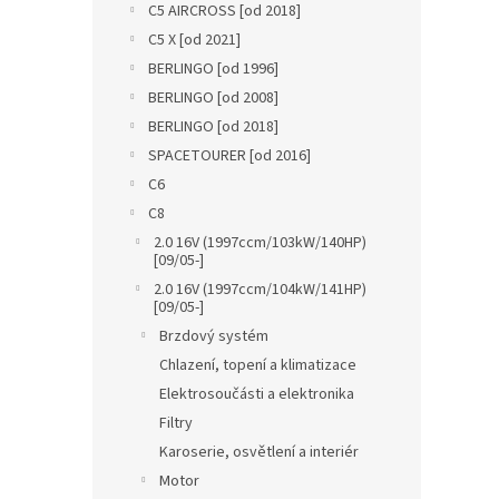
C5 AIRCROSS [od 2018]
C5 X [od 2021]
BERLINGO [od 1996]
BERLINGO [od 2008]
BERLINGO [od 2018]
SPACETOURER [od 2016]
C6
C8
2.0 16V (1997ccm/103kW/140HP)
[09/05-]
2.0 16V (1997ccm/104kW/141HP)
[09/05-]
Brzdový systém
Chlazení, topení a klimatizace
Elektrosoučásti a elektronika
Filtry
Karoserie, osvětlení a interiér
Motor