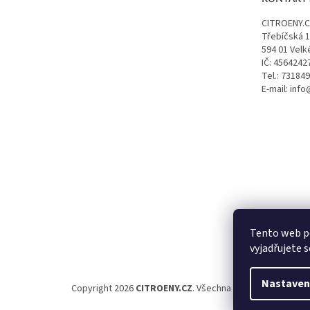
í
CITROENY.
Třebíčská 
594 01 Velk
IČ: 4564242
Tel.: 73184
E-mail: inf
Tento web p
vyjadřujete s
Nastaven
Copyright 2026
CITROENY.CZ
. Všechna práva vyhrazena.