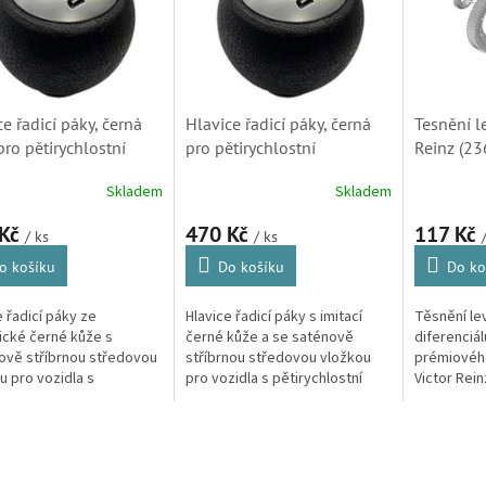
e řadicí páky, černá
Hlavice řadicí páky, černá
Tesnění l
pro pětirychlostní
pro pětirychlostní
Reinz (2
dovky Citroën a
převodovky originál Citroën
96033706
Skladem
Skladem
ot BVM 5 (2403Q5)
a Peugeot BVM 5 (2403Q5)
16088167
9822498
 Kč
470 Kč
117 Kč
/ ks
/ ks
o košíku
Do košíku
Do ko
e řadicí páky ze
Hlavice řadicí páky s imitací
Těsnění le
ické černé kůže s
černé kůže a se saténově
diferenciá
vě stříbrnou středovou
stříbrnou středovou vložkou
prémiovéh
u pro vozidla s
pro vozidla s pětirychlostní
Victor Rein
chlostní mechanickou
mechanickou převodovkou.
u většiny m
ovkou. Kompatibilní
Kompatibilní pouze s vozidly...
automatic
O
s vozidly vybavenými...
automobilů.
v
l