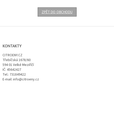
ZPĚT DO OBCHODU
Z
á
p
a
KONTAKTY
t
CITROENY.CZ
í
Třebíčská 1678/60
594 01 Velké Meziříčí
IČ: 45642427
Tel.: 731849422
E-mail: info@citroeny.cz