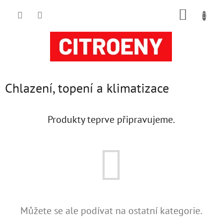
Přejít
NÁKUP
na
obsah
KOŠÍK
Chlazení, topení a klimatizace
Produkty teprve připravujeme.
Můžete se ale podívat na ostatní kategorie.