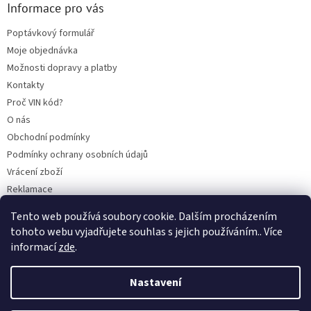
Informace pro vás
Poptávkový formulář
Moje objednávka
Možnosti dopravy a platby
Kontakty
Proč VIN kód?
O nás
Obchodní podmínky
Podmínky ochrany osobních údajů
Vrácení zboží
Reklamace
Mazací plán TOTAL
Tento web používá soubory cookie. Dalším procházením
BLOG
tohoto webu vyjadřujete souhlas s jejich používáním.. Více
informací
zde
.
Nastavení
Vytvořil Shoptet