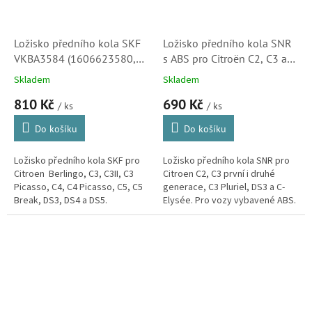
Ložisko předního kola SKF
Ložisko předního kola SNR
VKBA3584 (1606623580,
s ABS pro Citroën C2, C3 a
335069, 335084, 335097)
C3 Pluriel, C-Elysée a DS3
Skladem
Skladem
S1
(335086, R16603)
810 Kč
690 Kč
/ ks
/ ks
Do košíku
Do košíku
Ložisko předního kola SKF pro
Ložisko předního kola SNR pro
Citroen Berlingo, C3, C3II, C3
Citroen C2, C3 první i druhé
Picasso, C4, C4 Picasso, C5, C5
generace, C3 Pluriel, DS3 a C-
Break, DS3, DS4 a DS5.
Elysée. Pro vozy vybavené ABS.