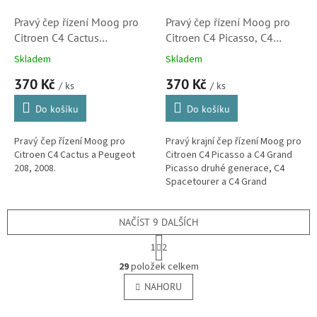
Pravý čep řízení Moog pro
Pravý čep řízení Moog pro
Citroen C4 Cactus
Citroen C4 Picasso, C4
(1608025280)
Spacetourer , Berlingo a C4
Skladem
Skladem
Cactus (1610817880)
370 Kč
370 Kč
/ ks
/ ks
Do košíku
Do košíku
Pravý čep řízení Moog pro
Pravý krajní čep řízení Moog pro
Citroen C4 Cactus a Peugeot
Citroen C4 Picasso a C4 Grand
208, 2008.
Picasso druhé generace, C4
Spacetourer a C4 Grand
Spacetourer, Berlingo třetí
generace a C4 Cactus. (Peugeot
508...
NAČÍST 9 DALŠÍCH
S
1
2
t
O
r
29
položek celkem
v
á
l
NAHORU
n
á
k
o
d