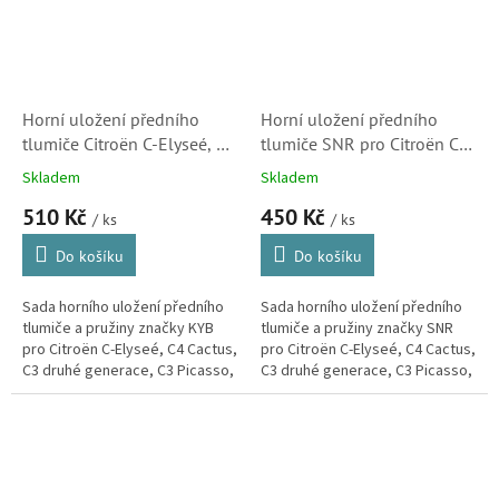
Horní uložení předního
Horní uložení předního
tlumiče Citroën C-Elyseé, C4
tlumiče SNR pro Citroën C-
Cactus, C3 II., C3 Picasso,
Elyseé, C4 Cactus, C3 II., C3
Skladem
Skladem
DS3 a C3 Aircross
Picasso, DS3 a C3 Aircross
510 Kč
450 Kč
/ ks
/ ks
Do košíku
Do košíku
Sada horního uložení předního
Sada horního uložení předního
tlumiče a pružiny značky KYB
tlumiče a pružiny značky SNR
pro Citroën C-Elyseé, C4 Cactus,
pro Citroën C-Elyseé, C4 Cactus,
C3 druhé generace, C3 Picasso,
C3 druhé generace, C3 Picasso,
DS3 a C3 Aircross.(Peugeot: 208
DS3 a C3 Aircross.(Peugeot: 208
a 301)
a 301)