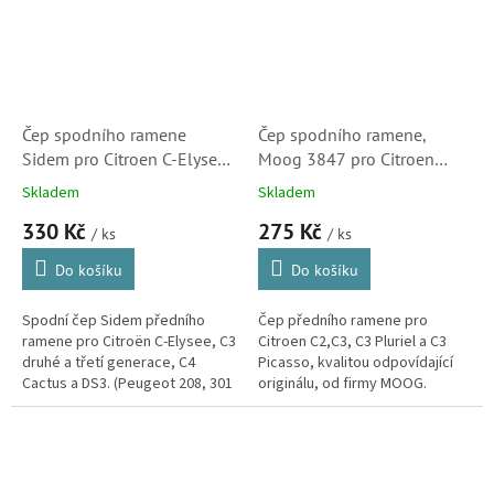
Čep spodního ramene
Čep spodního ramene,
Sidem pro Citroen C-Elysee
Moog 3847 pro Citroen
a C3 II, C3 III, C4 Cactus a
C2,C3, C3 Pluriel a C3
Skladem
Skladem
DS3 (364077)
Picasso (PE-BJ-3847, CI-BJ-
330 Kč
275 Kč
0868)
/ ks
/ ks
Do košíku
Do košíku
Spodní čep Sidem předního
Čep předního ramene pro
ramene pro Citroën C-Elysee, C3
Citroen C2,C3, C3 Pluriel a C3
druhé a třetí generace, C4
Picasso, kvalitou odpovídající
Cactus a DS3. (Peugeot 208, 301
originálu, od firmy MOOG.
a 2008, Opel Crossland X)
Značka zaručující dlouhou
životnost, pohodlnou montáž a
často...