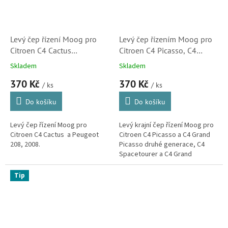
Levý čep řízení Moog pro
Levý čep řízením Moog pro
Citroen C4 Cactus
Citroen C4 Picasso, C4
(1608025180)
Spacetourer , Berlingo a C4
Skladem
Skladem
Cactus (1610817780)
370 Kč
370 Kč
/ ks
/ ks
Do košíku
Do košíku
Levý čep řízení Moog pro
Levý krajní čep řízení Moog pro
Citroen C4 Cactus a Peugeot
Citroen C4 Picasso a C4 Grand
208, 2008.
Picasso druhé generace, C4
Spacetourer a C4 Grand
Spacetourer, Berlingo třetí
generace a C4 Cactus. (Peugeot
Tip
508...