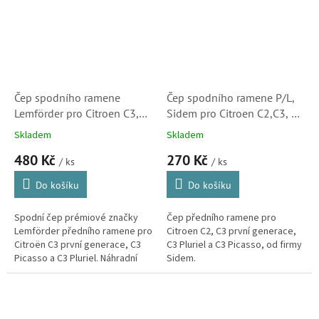
Čep spodního ramene
Čep spodního ramene P/L,
Lemförder pro Citroen C3,
Sidem pro Citroen C2,C3, C3
C3 Picasso a C3 Pluriel
Pluriel a C3 Picasso
Skladem
Skladem
(3045101, 364065)
(364065)
480 Kč
270 Kč
/ ks
/ ks
Do košíku
Do košíku
Spodní čep prémiové značky
Čep předního ramene pro
Lemförder předního ramene pro
Citroen C2, C3 první generace,
Citroën C3 první generace, C3
C3 Pluriel a C3 Picasso, od firmy
Picasso a C3 Pluriel. Náhradní
Sidem.
díly Lemförder jsou vyráběny na
stejných linkách a ve...