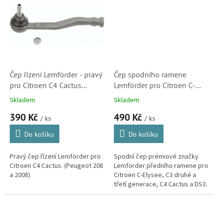
Čep řízení Lemförder - pravý
Čep spodního ramene
pro Citroen C4 Cactus
Lemförder pro Citroen C-
(3938601, 1628950180)
Elysee a C3 II, C3 III, C4
Skladem
Skladem
Cactus a DS3 (364077)
390 Kč
490 Kč
/ ks
/ ks
Do košíku
Do košíku
Pravý čep řízení Lemförder pro
Spodní čep prémiové značky
Citroen C4 Cactus. (Peugeot 208
Lemförder předního ramene pro
a 2008)
Citroën C-Elysee, C3 druhé a
třetí generace, C4 Cactus a DS3.
(Peugeot 208, 301 a 2008, Opel
Crossland X)