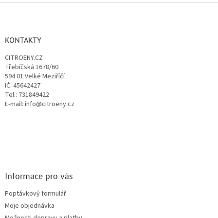
v
Z
a
á
c
á
n
í
p
í
p
a
KONTAKTY
r
t
v
CITROENY.CZ
í
k
Třebíčská 1678/60
y
594 01 Velké Meziříčí
v
IČ: 45642427
ý
Tel.: 731849422
p
E-mail: info@citroeny.cz
i
s
u
Informace pro vás
Poptávkový formulář
Moje objednávka