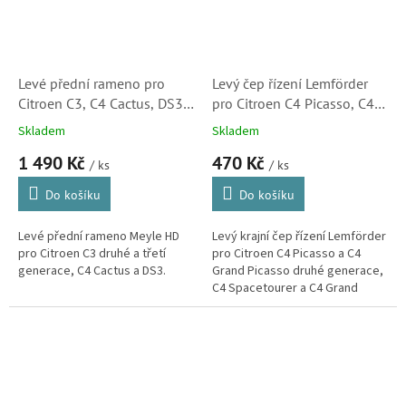
Levé přední rameno pro
Levý čep řízení Lemförder
Citroen C3, C4 Cactus, DS3
pro Citroen C4 Picasso, C4
(9803286580,
Spacetourer , Berlingo a C4
Skladem
Skladem
11160500079HD)
Cactus (1610817780)
1 490 Kč
470 Kč
/ ks
/ ks
Do košíku
Do košíku
Levé přední rameno Meyle HD
Levý krajní čep řízení Lemförder
pro Citroen C3 druhé a třetí
pro Citroen C4 Picasso a C4
generace, C4 Cactus a DS3.
Grand Picasso druhé generace,
C4 Spacetourer a C4 Grand
Spacetourer, Berlingo třetí
generace a C4 Cactus.
(Peugeot...