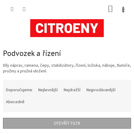
Přejít
NÁKUP
na
obsah
KOŠÍK
Podvozek a řízení
Díly náprav, ramena, čepy, stabilizátory, řízení, ložiska, náboje, tlumiče,
pružiny a pružná uložení.
Ř
a
Doporučujeme
Nejlevnější
Nejdražší
Nejprodávanější
z
e
Abecedně
n
í
p
OTEVŘÍT FILTR
r