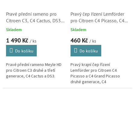
Pravé přední rameno pro
Pravý čep řízení Lemförder
Citroen C3, C4 Cactus, DS3
pro Citroen C4 Picasso, C4
(9803286480,
Spacetourer , Berlingo a C4
Skladem
Skladem
11160500080HD)
Cactus (1610817880) S1
1 490 Kč
460 Kč
/ ks
/ ks
Do košíku
Do košíku
Pravé přední rameno Meyle HD
Pravý krajní čep řízení
pro Citroen C3 druhé a třetí
Lemförder pro Citroen C4
generace, C4 Cactus a DS3.
Picasso a C4 Grand Picasso
druhé generace, C4
Spacetourer a C4 Grand
Spacetourer, Berlingo třetí
generace a C4 Cactus.
(Peugeot...