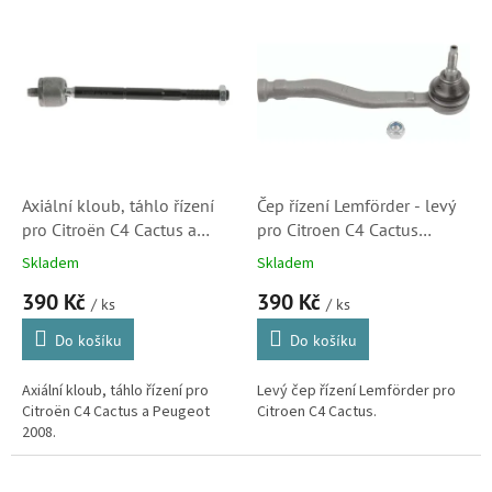
o
V
d
ý
u
p
k
i
t
s
ů
p
r
o
d
Axiální kloub, táhlo řízení
Čep řízení Lemförder - levý
u
pro Citroën C4 Cactus a
pro Citroen C4 Cactus
k
Peugeot 2008
(3938501, 1608025180)
Skladem
Skladem
t
(1608025380)
390 Kč
390 Kč
ů
/ ks
/ ks
Do košíku
Do košíku
Axiální kloub, táhlo řízení pro
Levý čep řízení Lemförder pro
Citroën C4 Cactus a Peugeot
Citroen C4 Cactus.
2008.