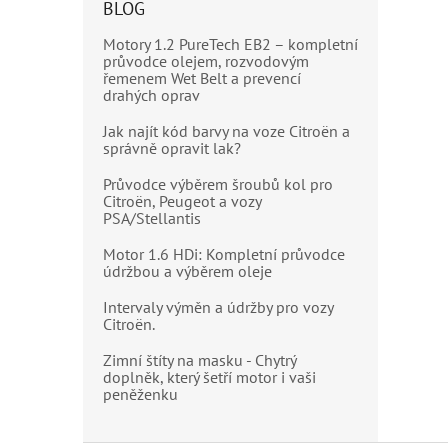
BLOG
Motory 1.2 PureTech EB2 – kompletní
průvodce olejem, rozvodovým
řemenem Wet Belt a prevencí
drahých oprav
Jak najít kód barvy na voze Citroën a
správně opravit lak?
Průvodce výběrem šroubů kol pro
Citroën, Peugeot a vozy
PSA/Stellantis
Motor 1.6 HDi: Kompletní průvodce
údržbou a výběrem oleje
Intervaly výměn a údržby pro vozy
Citroën.
Zimní štíty na masku - Chytrý
doplněk, který šetří motor i vaši
peněženku