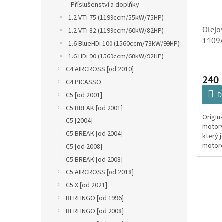
Příslušenství a doplňky
1.2 VTi 75 (1199ccm/55kW/75HP)
Olejov
1.2 VTi 82 (1199ccm/60kW/82HP)
1109A
1.6 BlueHDi 100 (1560ccm/73kW/99HP)
1.6 HDi 90 (1560ccm/68kW/92HP)
C4 AIRCROSS [od 2010]
240
C4 PICASSO
D
C5 [od 2001]
C5 BREAK [od 2001]
Originá
C5 [2004]
motory
C5 BREAK [od 2004]
který 
motore
C5 [od 2008]
- Peug
C5 BREAK [od 2008]
diesel
C5 AIRCROSS [od 2018]
C5 X [od 2021]
BERLINGO [od 1996]
BERLINGO [od 2008]