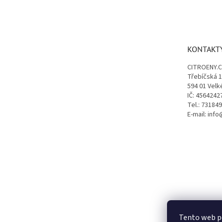
Z
á
p
a
t
KONTAKT
í
CITROENY.
Třebíčská 
594 01 Velk
IČ: 4564242
Tel.: 73184
E-mail: inf
Tento web p