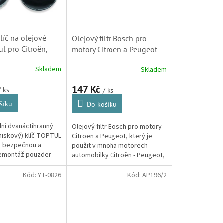
líč na olejové
Olejový filtr Bosch pro
tul pro Citroën,
motory Citroën a Peugeot
Opel, Fiat a Toyota
(1109AL, 0451103261)
Skladem
Skladem
2 zubů) 3/8"
147 Kč
/ ks
/ ks
šíku
Do košíku
lní dvanáctihranný
Olejový filtr Bosch pro motory
miskový) klíč TOPTUL
Citroen a Peugeot, který je
o bezpečnou a
použit v mnoha motorech
emontáž pouzder
automobilky Citroën - Peugeot,
iltrů o průměru 76
jak benzínových tak
by. Vyroben z
dieselových.
Kód:
YT-0826
Kód:
AP196/2