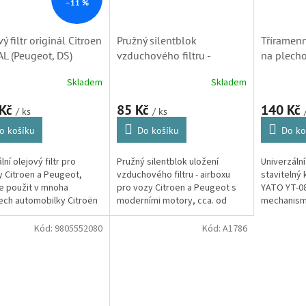
–11 %
ý filtr originál Citroen
Pružný silentblok
Tříramenný
L (Peugeot, DS)
vzduchového filtru -
na plecho
airboxu pro vozy Citroen a
YATO (63
Skladem
Skladem
Peugeot 2010-
(1623159380)
 Kč
85 Kč
140 Kč
/ ks
/ ks
o košíku
Do košíku
Do ko
lní olejový filtr pro
Pružný silentblok uložení
Univerzální
 Citroen a Peugeot,
vzduchového filtru - airboxu
stavitelný k
je použit v mnoha
pro vozy Citroen a Peugeot s
YATO YT-0
ch automobilky Citroën
moderními motory, cca. od
mechanism
eot, jak benzínových tak
roku 2010.
kruhového 
ových.
tvaru v ro
Kód:
9805552080
Kód:
A1786
120 mm....