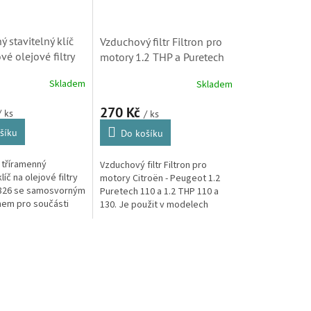
 stavitelný klíč
Vzduchový filtr Filtron pro
vé olejové filtry
motory 1.2 THP a Puretech
–120 mm)
(9805552080,
Skladem
Skladem
6504759180)
270 Kč
/ ks
/ ks
šíku
Do košíku
 tříramenný
Vzduchový filtr Filtron pro
líč na olejové filtry
motory Citroën - Peugeot 1.2
826 se samosvorným
Puretech 110 a 1.2 THP 110 a
em pro součásti
130. Je použit v modelech
i nepravidelného
Berlingo druhé generace, C3
zmezí průměrů 63 až
druhé a třetí generace, C3
Aircross,...