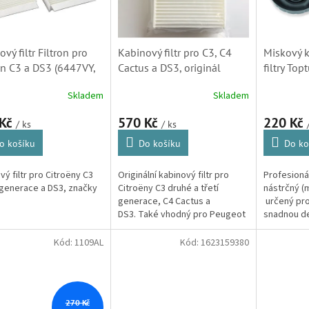
vý filtr Filtron pro
Kabinový filtr pro C3, C4
Miskový k
en C3 a DS3 (6447VY,
Cactus a DS3, originál
filtry Top
VX, 1609428080,
Citroen ( 4667VY, 6447VX,
Peugeot, 
Skladem
Skladem
428180) S2
1609428080,
(76 mm, 1
1609428080) S1
 Kč
570 Kč
220 Kč
/ ks
/ ks
o košíku
Do košíku
Do ko
vý filtr pro Citroëny C3
Originální kabinový filtr pro
Profesioná
generace a DS3, značky
Citroëny C3 druhé a třetí
nástrčný (
.
generace, C4 Cactus a
určený pr
DS3. Také vhodný pro Peugeot
snadnou d
2008, 207, 208 a 3008.
olejových f
mm s 12 zu
Kód:
1109AL
Kód:
1623159380
vysoce...
270 Kč