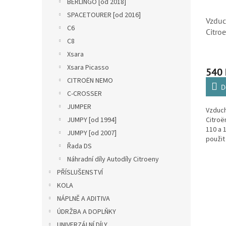
BERLINGO [od 2018]
SPACETOURER [od 2016]
Vzduch
C6
Citro
C8
a Pur
6504
Xsara
Xsara Picasso
540
CITROËN NEMO
D
C-CROSSER
JUMPER
Vzduch
JUMPY [od 1994]
Citroë
110 a 
JUMPY [od 2007]
použit
Řada DS
druhé 
třetí 
Náhradní díly Autodíly Citroeny
C3...
PŘÍSLUŠENSTVÍ
KOLA
NÁPLNĚ A ADITIVA
ÚDRŽBA A DOPLŇKY
UNIVERZÁLNÍ DÍLY