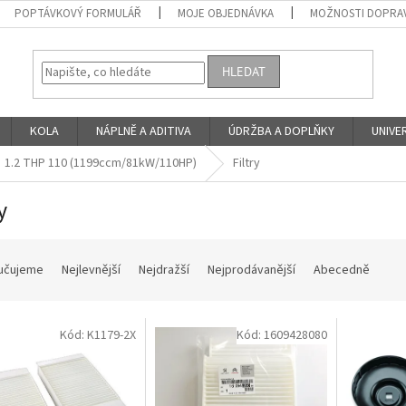
POPTÁVKOVÝ FORMULÁŘ
MOJE OBJEDNÁVKA
MOŽNOSTI DOPRAV
HLEDAT
KOLA
NÁPLNĚ A ADITIVA
ÚDRŽBA A DOPLŇKY
UNIVER
1.2 THP 110 (1199ccm/81kW/110HP)
Filtry
y
učujeme
Nejlevnější
Nejdražší
Nejprodávanější
Abecedně
Kód:
K1179-2X
Kód:
1609428080