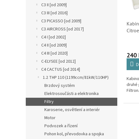
s
o
n
C3 II [od 2009]
p
d
e
r
C3 III [od 2016]
u
l
o
k
C3 PICASSO [od 2009]
Kabino
d
t
C3 AIRCROSS [od 2017]
Citro
u
ů
C4 I [od 2002]
6447
k
1609
C4 II [od 2009]
t
C4 III [od 2020]
ů
240
C-ELYSEE [od 2012]
D
C4 CACTUS [od 2014]
1.2 THP 110 (1199ccm/81kW/110HP)
Kabino
druhé 
Brzdový systém
Filtron
Elektrosoučásti a elektronika
Filtry
Karoserie, osvětlení a interiér
Motor
Podvozek a řízení
Pohon kol, převodovka a spojka