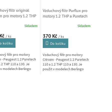
ový filtr originál
Vzduchový filtr Purflux pro
en pro motory 1.2 THP
motory 1.2 THP a Puretech
etech (9805552080,
(9805552080, A1786)
Skladem
Skladem
759180, 3639109)
 Kč
370 Kč
/ ks
/ ks
o košíku
Do košíku
ový filtr pro motory
Vzduchový filtr pro motory
n - Peugeot 1.2 Puretech
Citroën - Peugeot 1.2 Puretech
1.2 THP 110 a 130. Je
110 a 1.2 THP 110 a 130. Je
 v modelech Berlingo
použit v modelech Berlingo
generace, C3 druhé a
druhé generace, C3 druhé a
generace, C3 Aircross,
třetí generace, C3 Aircross,
O
C3...
v
l
á
d
a
c