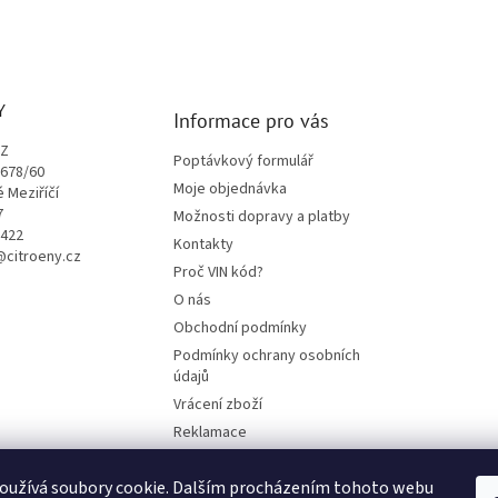
Y
Informace pro vás
CZ
Poptávkový formulář
1678/60
Moje objednávka
é Meziříčí
7
Možnosti dopravy a platby
9422
Kontakty
o@citroeny.cz
Proč VIN kód?
O nás
Obchodní podmínky
Podmínky ochrany osobních
údajů
Vrácení zboží
Reklamace
Mazací plán TOTAL
oužívá soubory cookie. Dalším procházením tohoto webu
BLOG