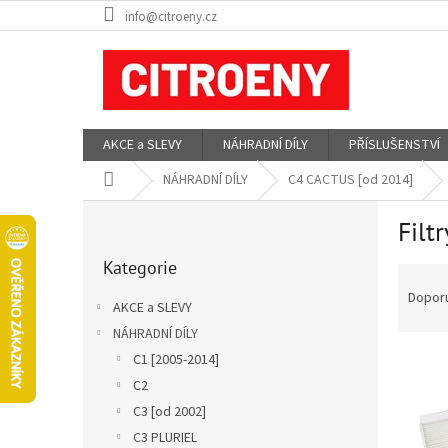
Přejít
info@citroeny.cz
na
obsah
AKCE a SLEVY
NÁHRADNÍ DÍLY
PŘÍSLUŠENSTVÍ
Domů
NÁHRADNÍ DÍLY
C4 CACTUS [od 2014]
P
Filtr
o
Přeskočit
s
Kategorie
kategorie
Ř
t
a
r
Dopor
AKCE a SLEVY
z
a
NÁHRADNÍ DÍLY
e
n
V
n
C1 [2005-2014]
n
ý
í
í
C2
p
p
p
C3 [od 2002]
i
r
a
C3 PLURIEL