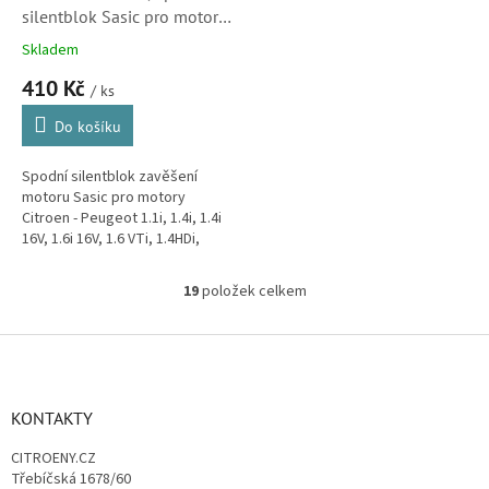
silentblok Sasic pro motory
Citroen 1.1i, 1.4i, 1.6i,
Skladem
1.4HDi, 1.6HDi, 1.6 VTi
410 Kč
(180684,180696)
/ ks
Do košíku
Spodní silentblok zavěšení
motoru Sasic pro motory
Citroen - Peugeot 1.1i, 1.4i, 1.4i
16V, 1.6i 16V, 1.6 VTi, 1.4HDi,
1.6HDi v modelech Citroën C2,
C3, C3 Pluriel, C3 Picasso,...
19
položek celkem
O
v
l
Z
á
á
d
p
a
a
KONTAKTY
c
t
í
CITROENY.CZ
í
p
Třebíčská 1678/60
r