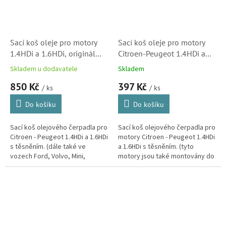
Sací koš oleje pro motory
Sací koš oleje pro motory
1.4HDi a 1.6HDi, originál
Citroen-Peugeot 1.4HDi a
Citroen - Peugeot
1.6HDi (101866, DRM0855)
Skladem u dodavatele
Skladem
(101866,1483825)
850 Kč
397 Kč
/ ks
/ ks
Do košíku
Do košíku
Sací koš olejového čerpadla pro
Sací koš olejového čerpadla pro
Citroen - Peugeot 1.4HDi a 1.6HDi
motory Citroen - Peugeot 1.4HDi
s těsněním. (dále také ve
a 1.6HDi s těsněním. (tyto
vozech Ford, Volvo, Mini,
motory jsou také montovány do
Toyota, Mazda, Mitsubishi)
vozů značek Ford, Volvo, BMW
Mini, Toyota, Fiat, Suzuki,...