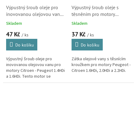
Výpustný šroub oleje pro
Výpustný šroub oleje s
inovovanou olejovou vanu
těsněním pro motory
motorů Citroen 1.4HDi a
Citroen 1.6HDi, 2.0HDi,
Skladem
Skladem
1.6HDi (Peugeot, Ford)
2.2HDi (031129, 031340)
47 Kč
37 Kč
/ ks
/ ks
Do košíku
Do košíku
Výpustný šroub oleje pro
Zátka olejové vany s těsnícím
inovovanou olejovou vanu pro
kroužkem pro motory Peugeot -
motory Citroen - Peugeot 1.4HDi
Citroen 1.6HDi, 2.0HDi a 2.2HDi.
a 1.6HDi. Tento motor se
montuje také do vozů značek
Ford, Volvo, BMW, Mini, Toyota,
Mazda...