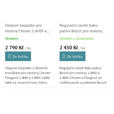
Olejové čerpadlo pro
Regulační ventil tlaku
motory Citroen 1.4HDi a
paliva Bosch pro motory
1.6HDi (1001F2,
1.6HDi a 1.4HDi Citroën a
Skladem
Skladem u dodavatele
7.28048.07.0)
Peugeot (1634149380)
2 790 Kč
2 450 Kč
/ ks
/ ks
Do košíku
Do košíku
Olejové čerpadlo s těsnícím
Regulační ventil tlaku paliva
kroužkem pro motory Citroen -
Bosch pro motory 1.6HDi a
Peugeot 1.4HDi a 1.6HDi. (dále
1.4HDi Citroën a Peugeot se
také ve vozech Ford, Volvo,
vstřikovacím systémem Bosch.
Mini, Toyota, Mazda, Mitsubishi)