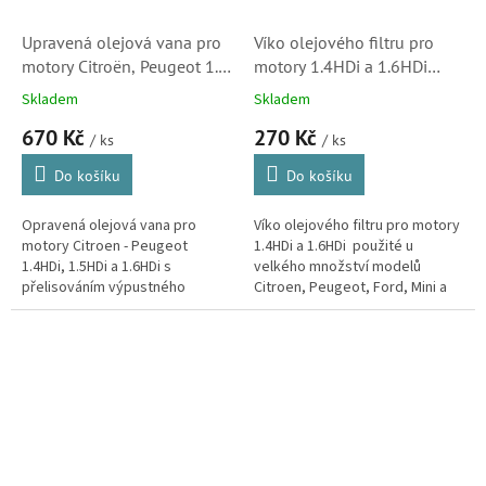
Upravená olejová vana pro
Víko olejového filtru pro
motory Citroën, Peugeot 1.4,
motory 1.4HDi a 1.6HDi
1.5, 1.6 HDi + silikonový
(DRM0763,1103K4)
Skladem
Skladem
tmel ZDARMA
670 Kč
270 Kč
/ ks
/ ks
Do košíku
Do košíku
Opravená olejová vana pro
Víko olejového filtru pro motory
motory Citroen - Peugeot
1.4HDi a 1.6HDi použité u
1.4HDi, 1.5HDi a 1.6HDi s
velkého množství modelů
přelisováním výpustného
Citroen, Peugeot, Ford, Mini a
šroubu na dně. Tento motor se
Fiat.
montuje také do vozů značek
Ford, Volvo, BMW,...