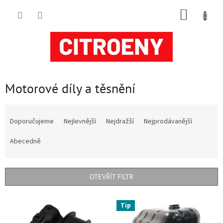
Přejít
NÁKUP
na
obsah
KOŠÍK
Motorové díly a těsnění
Ř
a
Doporučujeme
Nejlevnější
Nejdražší
Nejprodávanější
z
e
Abecedně
n
í
p
OTEVŘÍT FILTR
r
o
V
Tip
d
ý
u
p