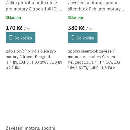
Zátka plnícího hrdla oleje
Zavěšení motoru, spodní
pro motory Citroen 1.4HDi,
silentblok Febi pro motory
1.6HDi, 2.0HDi a 2.2HDi
Citroen 1.1i, 1.4i, 1.6i,
Skladem
Skladem
(1180F9, uzávěr, 280317,
1.4HDi, 1.6HDi, 1.6 VTi
170 Kč
380 Kč
03642)
(180684,180696, 28660)
/ ks
/ ks
Do košíku
Do košíku
Zátka plnícího hrdla oleje pro
Spodní silentblok zavěšení
motory Citroen - Peugeot
motoru pro motory Citroen -
1.4HDi, 1.6HDi, 1.9D (DW8), 2.0HDi
Peugeot 1.1i, 1.4i, 1.4i 16V, 1.6i
a 2.2HDi.
16V, 1.6 VTi, 1.4HDi, 1.6HDi v
modelech Citroën C2, C3, C3
Pluriel, C3 Picasso a DS3.
Zavěšení motoru, spodní