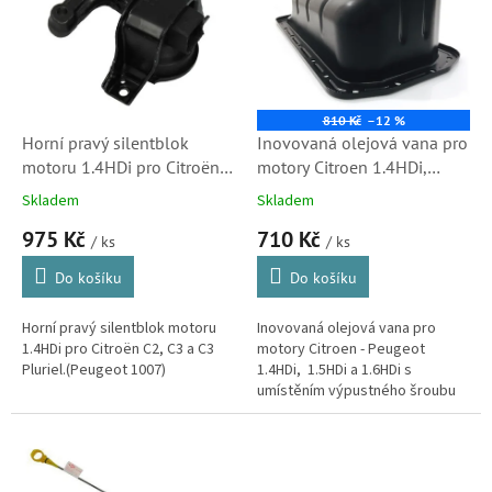
k
i
t
s
ů
p
r
o
810 Kč
–12 %
d
Horní pravý silentblok
Inovovaná olejová vana pro
u
motoru 1.4HDi pro Citroën
motory Citroen 1.4HDi,
k
C2, C3 a C3 Pluriel (1807HF)
1.5HDi a 1.6HDi (Peugeot,
Skladem
Skladem
t
Ford, 0301N1, MN982470,
975 Kč
710 Kč
ů
9813973280)
/ ks
/ ks
Do košíku
Do košíku
Horní pravý silentblok motoru
Inovovaná olejová vana pro
1.4HDi pro Citroën C2, C3 a C3
motory Citroen - Peugeot
Pluriel.(Peugeot 1007)
1.4HDi, 1.5HDi a 1.6HDi s
umístěním výpustného šroubu
na rovném dně. Tento motor se
montuje také do vozů značek...