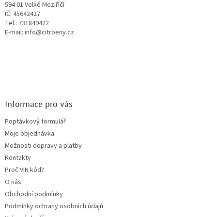
594 01 Velké Meziříčí
v
IČ: 45642427
k
Tel.: 731849422
y
E-mail: info@citroeny.cz
v
ý
p
i
s
u
Informace pro vás
Poptávkový formulář
Moje objednávka
Možnosti dopravy a platby
Kontakty
Proč VIN kód?
O nás
Obchodní podmínky
Podmínky ochrany osobních údajů