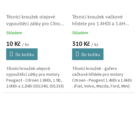
Těsnící kroužek olejové
Těsnící kroužek vačkové
vypouštěcí zátky pro Citroën
hřídele pro 1.4HDi a 1.6HDi
1.6HDi, 2.0HDi, 2.2HDi
(023675, 813555200)
Skladem
Skladem
(031340, 3130330,
10 Kč
310 Kč
005696H)
/ ks
/ ks
Do košíku
Do košíku
Těsnící kroužek olejové
Těsnící kroužek - gufero
vypouštěcí zátky pro motory
vačkové hřídele pro motory
Peugeot - Citroën 1.6HDi, 1.9D,
Citroen - Peugeot 1.4HDi a 1.6HDi
2.0HDi a 2.2HDi (031340, 031333)
. (Fiat, Volvo, Mazda, Ford, Mini)