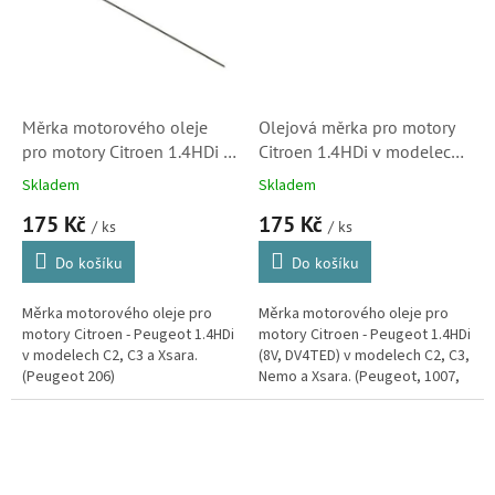
Měrka motorového oleje
Olejová měrka pro motory
pro motory Citroen 1.4HDi v
Citroen 1.4HDi v modelech
modelech C2, C3 a Xsara
C2, C3, Nemo a Xsara
Skladem
Skladem
(117485)
(1174E7, 1174G3)
175 Kč
175 Kč
/ ks
/ ks
Do košíku
Do košíku
Měrka motorového oleje pro
Měrka motorového oleje pro
motory Citroen - Peugeot 1.4HDi
motory Citroen - Peugeot 1.4HDi
v modelech C2, C3 a Xsara.
(8V, DV4TED) v modelech C2, C3,
(Peugeot 206)
Nemo a Xsara. (Peugeot, 1007,
207, 206, Bipper, Tepee)