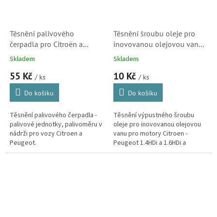
Těsnění palivového
Těsnění šroubu oleje pro
čerpadla pro Citroën a
inovovanou olejovou vanu
Peugeot (153141, 25204)
motorů Citroen 1.4HDi a
Skladem
Skladem
1.6HDi, Jumper 2.8HDi
55 Kč
10 Kč
(Peugeot, Ford, 128503)
/ ks
/ ks
Do košíku
Do košíku
Těsnění palivového čerpadla -
Těsnění výpustného šroubu
palivové jednotky, palivoměru v
oleje pro inovovanou olejovou
nádrži pro vozy Citroen a
vanu pro motory Citroen -
Peugeot.
Peugeot 1.4HDi a 1.6HDi a
Citroën Jumper 2.8HDi.