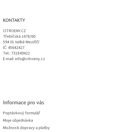
Z
á
á
d
p
a
a
KONTAKTY
c
t
í
CITROENY.CZ
í
p
Třebíčská 1678/60
r
594 01 Velké Meziříčí
v
IČ: 45642427
k
Tel.: 731849422
y
E-mail: info@citroeny.cz
v
ý
p
i
s
u
Informace pro vás
Poptávkový formulář
Moje objednávka
Možnosti dopravy a platby