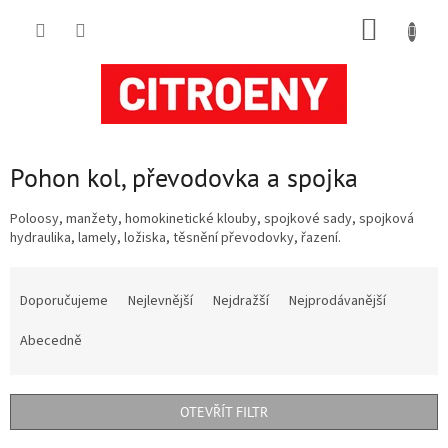
Přejít
NÁKUP
na
obsah
KOŠÍK
Pohon kol, převodovka a spojka
Poloosy, manžety, homokinetické klouby, spojkové sady, spojková
hydraulika, lamely, ložiska, těsnění převodovky, řazení.
Ř
a
Doporučujeme
Nejlevnější
Nejdražší
Nejprodávanější
z
e
Abecedně
n
í
p
OTEVŘÍT FILTR
r