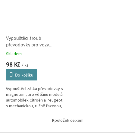
Vypouštěcí šroub
převodovky pro vozy
Citroën a Peugeot
Skladem
(9825340780)
98 Kč
/ ks
Do košíku
Vypouštěcí zátka převodovky s
magnetem, pro většinu modelů
automobilek Citroën a Peugeot
s mechanickou, ručně řazenou,
nebo robotickou převodovkou.
9
položek celkem
O
v
l