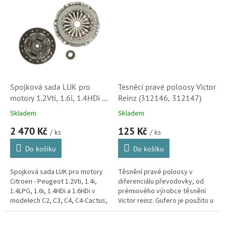
Spojková sada LUK pro
Tesněcí pravé poloosy Victor
motory 1.2Vti, 1.6i, 1.4HDi a
Reinz (312146, 312147)
1.6HDi - Citroen C2, C3, C4,
Skladem
Skladem
C4-Cactus a Nemo
2 470 Kč
125 Kč
(620326800, 2051W0,
/ ks
/ ks
2052E1)
Do košíku
Do košíku
Spojková sada LUK pro motory
Těsnění pravé poloosy v
Citroen - Peugeot 1.2Vti, 1.4i,
diferenciálu převodovky, od
1.4LPG, 1.6i, 1.4HDi a 1.6HDi v
prémiového výrobce těsnění
modelech C2, C3, C4, C4-Cactus,
Victor reinz. Gufero je použito u
C-Elysee a Nemo.(Peugeot 108,
většiny manuálních i
2008, 206, 207, 208,...
automatických převodovek