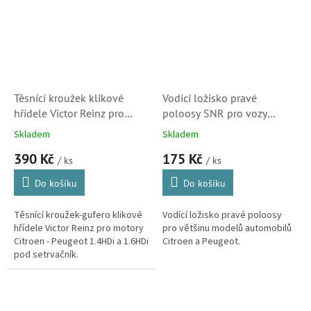
Těsnící kroužek klikové
Vodící ložisko pravé
hřídele Victor Reinz pro
poloosy SNR pro vozy
motory Citroen 1.6HDi a
Citroen (30x55x13, 6006EE
Skladem
Skladem
1.4HDi (012749)
C3, 324703, SK)
390 Kč
175 Kč
/ ks
/ ks
Do košíku
Do košíku
Těsnící kroužek-gufero klikové
Vodící ložisko pravé poloosy
hřídele Victor Reinz pro motory
pro většinu modelů automobilů
Citroen - Peugeot 1.4HDi a 1.6HDi
Citroen a Peugeot.
pod setrvačník.