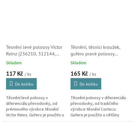
automobilů Peugeot...
Tesnění levé poloosy Victor
Těsnění, těsnící kroužek,
Reinz (236210, 312144,
gufero pravé poloosy
96033706, 236210,
Corteco (312146, 312147)
Skladem
Skladem
1608816780, 300934,
S2
117 Kč
165 Kč
9822498280)
/ ks
/ ks
Do košíku
Do košíku
Těsnění levé poloosy v
Těsnění poloosy v diferenciálu
diferenciálu převodovky, od
převodovky, od tradičního
prémiového výrobce těsnění
výrobce těsnění Corteco.
Victor Reinz. Gufero je použito u
Gufero je použito u většiny
většiny manuálních i
manuálních i automatických
automatických převodovek
převodovek automobilů
automobilů...
Peugeot-Citroën.