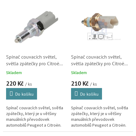
o
V
d
ý
u
p
k
i
t
s
ů
p
r
o
d
Spínač couvacích světel,
Spínač couvacích světel,
u
světla zpátečky pro Citroën
světla zpátečky pro Citroën
k
a Peugeot (225753, 76217)
a Peugeot (225759, )
Skladem
Skladem
t
220 Kč
210 Kč
ů
/ ks
/ ks
Do košíku
Do košíku
Spínač couvacích světel, světla
Spínač couvacích světel, světla
zpátečky, který je u většiny
zpátečky, který je u většiny
manuálních převodovek
manuálních převodovek
automobilů Peugeot a Citroën.
automobilů Peugeot a Citroën.