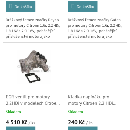
5750ZG)
Do košíku
Do košíku
Drážkový řemen značky Dayco
Drážkový řemen značky Gates
pro motory Citroen 1.6i, 2.2 HDi,
pro motory Citroen 1.6i, 2.2 HDi,
1.8 16V a 2.0i 16V, pohánějící
1.8 16V a 2.0i 16V, pohánějící
příslušenství motoru jako
příslušenství motoru jako
alternátor, čerpadlo řízení nebo
alternátor, čerpadlo řízení nebo
kompresor klimatizace či...
kompresor klimatizace či...
EGR ventil pro motory
Kladka napínáku pro
2.2HDi v modelech Citroen
motory Citroen 2.2 HDi
C5, C6, C8 a C-Crosser
(5751F5, 33600)
Skladem
Skladem
(1618T1, 9656911780,
4 510 Kč
240 Kč
700578120, Peugeot)
/ ks
/ ks