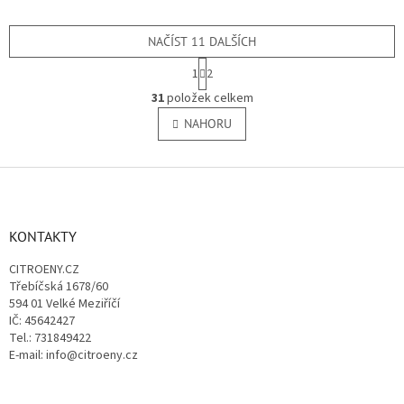
607, 807, 806, Expert)
NAČÍST 11 DALŠÍCH
S
1
2
t
O
r
31
položek celkem
v
á
l
NAHORU
n
á
k
o
d
v
Z
a
á
c
á
n
í
p
í
p
a
KONTAKTY
r
t
v
CITROENY.CZ
í
k
Třebíčská 1678/60
y
594 01 Velké Meziříčí
v
IČ: 45642427
ý
Tel.: 731849422
p
E-mail: info@citroeny.cz
i
s
u