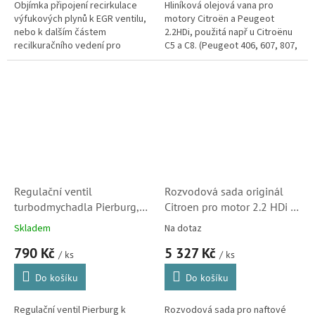
Objímka připojení recirkulace
Hliníková olejová vana pro
výfukových plynů k EGR ventilu,
motory Citroën a Peugeot
nebo k dalším částem
2.2HDi, použitá např u Citroënu
recilkuračního vedení pro
C5 a C8. (Peugeot 406, 607, 807,
motory Citroën - Peugeot
Fiat Ulysse, Lancia Phedra)
1.4HDi, 1.6HDi, 2.0HDi, 2.2HDi,
1.9TD a...
Regulační ventil
Rozvodová sada originál
turbodmychadla Pierburg,
Citroen pro motor 2.2 HDi (
pro motory Citroën 2.0HDi a
0831P6, 0831V5)
Skladem
Na dotaz
2.2HDi (1618X2)
790 Kč
5 327 Kč
/ ks
/ ks
Do košíku
Do košíku
Regulační ventil Pierburg k
Rozvodová sada pro naftové