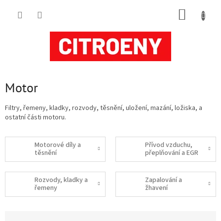
Přejít
NÁKUP
na
obsah
KOŠÍK
Motor
Filtry, řemeny, kladky, rozvody, těsnění, uložení, mazání, ložiska, a
ostatní části motoru.
Motorové díly a
Přívod vzduchu,
těsnění
přeplňování a EGR
Rozvody, kladky a
Zapalování a
řemeny
žhavení
Ř