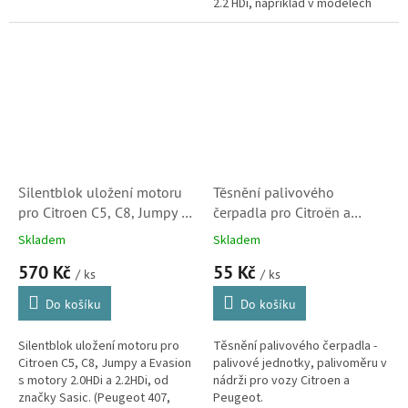
2.2 HDi, například v modelech
C5, C6, C8 a C-Crosser.
Silentblok uložení motoru
Těsnění palivového
pro Citroen C5, C8, Jumpy a
čerpadla pro Citroën a
Evasion s motory 2.0HDi
Peugeot (153141, 25204)
Skladem
Skladem
(184493)
570 Kč
55 Kč
/ ks
/ ks
Do košíku
Do košíku
Silentblok uložení motoru pro
Těsnění palivového čerpadla -
Citroen C5, C8, Jumpy a Evasion
palivové jednotky, palivoměru v
s motory 2.0HDi a 2.2HDi, od
nádrži pro vozy Citroen a
značky Sasic. (Peugeot 407,
Peugeot.