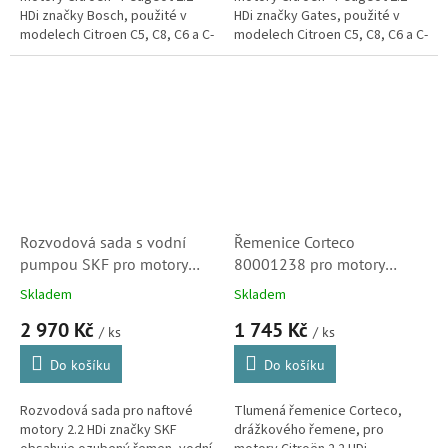
HDi značky Bosch, použité v
HDi značky Gates, použité v
modelech Citroen C5, C8, C6 a C-
modelech Citroen C5, C8, C6 a C-
Crosser. (Peugeot 407, 508, 607,
Crosser. (Peugeot 407, 508, 607,
807 a 4007)
807 a 4007, Volvo, Ford,...
Rozvodová sada s vodní
Řemenice Corteco
pumpou SKF pro motory
80001238 pro motory
Citroen 2.2 HDi
Citroen 2.2HDi (0515V3)
Skladem
Skladem
(1613561880)
2 970 Kč
1 745 Kč
/ ks
/ ks
Do košíku
Do košíku
Rozvodová sada pro naftové
Tlumená řemenice Corteco,
motory 2.2 HDi značky SKF
drážkového řemene, pro