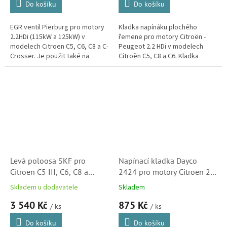
Do košíku
Do košíku
EGR ventil Pierburg pro motory
Kladka napínáku plochého
2.2HDi (115kW a 125kW) v
řemene pro motory Citroën -
modelech Citroen C5, C6, C8 a C-
Peugeot 2.2 HDi v modelech
Crosser. Je použit také na
Citroën C5, C8 a C6. Kladka
motorech Peugeot-Citroen
napíná drážkový řemen
2.2HDi ve vozech značek
pohánějící příslušenství motoru,
Mitsubischi,...
jako...
Levá poloosa SKF pro
Napínací kladka Dayco
Citroen C5 III, C6, C8 a
2424 pro motory Citroen 2.2
JUMPY 07- (VKJC8523)
HDi (5751F5)
Skladem u dodavatele
Skladem
3 540 Kč
875 Kč
/ ks
/ ks
Do košíku
Do košíku