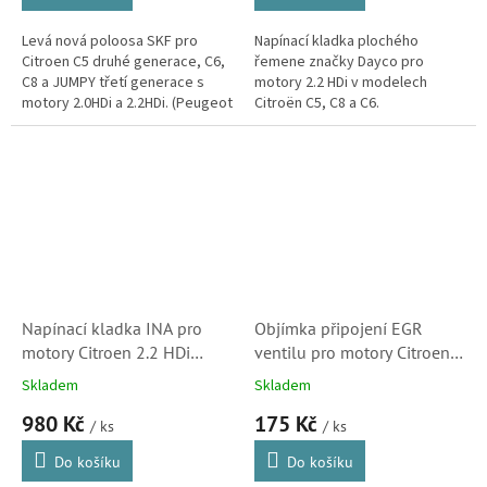
Levá nová poloosa SKF pro
Napínací kladka plochého
Citroen C5 druhé generace, C6,
řemene značky Dayco pro
C8 a JUMPY třetí generace s
motory 2.2 HDi v modelech
motory 2.0HDi a 2.2HDi. (Peugeot
Citroën C5, C8 a C6.
407, 807 a Expert, Fiat Ulysse a
Scudo)
Napínací kladka INA pro
Objímka připojení EGR
motory Citroen 2.2 HDi
ventilu pro motory Citroen
(5751F5, 534006810)
1.4HDi, 1.6HDi, 2.0HDi,
Skladem
Skladem
2.2HDi (16283J, 1618NR,
980 Kč
175 Kč
Peugeot, 215907)
/ ks
/ ks
Do košíku
Do košíku