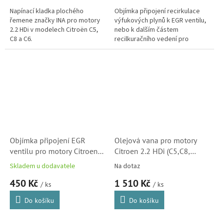
Napínací kladka plochého
Objímka připojení recirkulace
řemene značky INA pro motory
výfukových plynů k EGR ventilu,
2.2 HDi v modelech Citroën C5,
nebo k dalším částem
C8 a C6.
recilkuračního vedení pro
motory Citroën - Peugeot
1.4HDi, 1.6HDi, 2.0HDi, 2.2HDi,
1.9TD a...
Objímka připojení EGR
Olejová vana pro motory
ventilu pro motory Citroen
Citroen 2.2 HDi (C5,C8,
1.4HDi, 1.6HDi, 2.0HDi,
Peugeot, 406, 607, 807,
Skladem u dodavatele
Na dotaz
2.2HDi (16283J, 1618NR,
V220453, 0301J6,
450 Kč
1 510 Kč
Peugeot, SKL)
10000158)
/ ks
/ ks
Do košíku
Do košíku