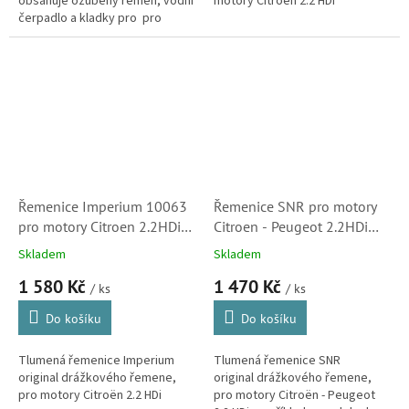
obsahuje ozubený řemen, vodní
motory Citroën 2.2 HDi
čerpadlo a kladky pro pro
kompletní výměnu rozvodového
řemenu, pohánějícího vačkovou
hřídel,...
Řemenice Imperium 10063
Řemenice SNR pro motory
pro motory Citroen 2.2HDi
Citroen - Peugeot 2.2HDi
(0515V3)
(0515V3)
Skladem
Skladem
1 580 Kč
1 470 Kč
/ ks
/ ks
Do košíku
Do košíku
Tlumená řemenice Imperium
Tlumená řemenice SNR
original drážkového řemene,
original drážkového řemene,
pro motory Citroën 2.2 HDi
pro motory Citroën - Peugeot