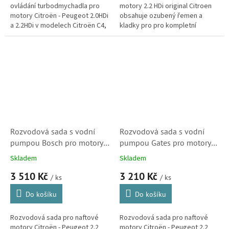
ovládání turbodmychadla pro
motory 2.2 HDi original Citroen
motory Citroën - Peugeot 2.0HDi
obsahuje ozubený řemen a
a 2.2HDi v modelech Citroën C4,
kladky pro pro kompletní
C4 Picasso, C5, C6, C8 a Jumpy.
výměnu rozvodového řemenu,
(Peugeot 307, 308, 407,...
pohánějícího vačkovou hřídel,
případně...
Rozvodová sada s vodní
Rozvodová sada s vodní
pumpou Bosch pro motory
pumpou Gates pro motory
Citroen 2.2 HDi
Citroen 2.2 HDi (Peugeot,
Skladem
Skladem
(1613561880,
Ford, Volvo, 1613561880)
3 510 Kč
3 210 Kč
1987946496)
/ ks
/ ks
Do košíku
Do košíku
Rozvodová sada pro naftové
Rozvodová sada pro naftové
motory Citroën - Peugeot 2.2
motory Citroën - Peugeot 2.2