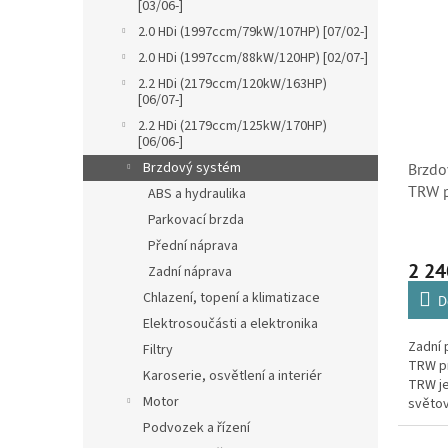
[03/06-]
systé
automo
2.0 HDi (1997ccm/79kW/107HP) [07/02-]
2.0 HDi (1997ccm/88kW/120HP) [02/07-]
2.2 HDi (2179ccm/120kW/163HP)
[06/07-]
2.2 HDi (2179ccm/125kW/170HP)
[06/06-]
Brzdový systém
Brzdo
TRW p
ABS a hydraulika
(2206
Parkovací brzda
Přední náprava
2 24
Zadní náprava
Chlazení, topení a klimatizace
D
Elektrosoučásti a elektronika
Zadní 
Filtry
TRW pr
Karoserie, osvětlení a interiér
TRW je
Motor
světov
prvov
Podvozek a řízení
automo