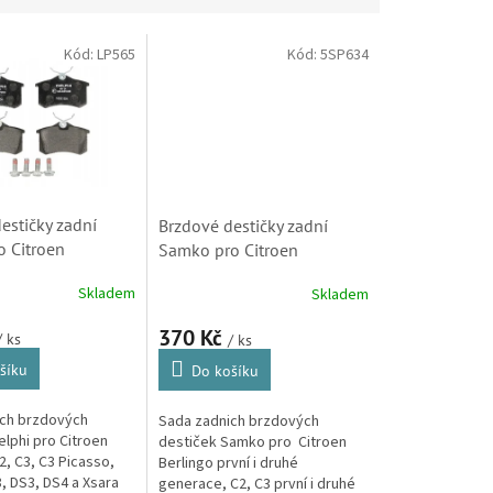
Kód:
LP565
Kód:
5SP634
estičky zadní
Brzdové destičky zadní
o Citroen
Samko pro Citroen
C2, C3, C3
Berlingo, C2, C3, C3
Skladem
Skladem
3II, C4, C8, DS3 a
Picasso, C3II, C4, C8, DS3,
asso (LP565)
Xsara Picasso (LPR,
370 Kč
/ ks
/ ks
05P868)
šíku
Do košíku
ch brzdových
Sada zadnich brzdových
elphi pro Citroen
destiček Samko pro Citroen
2, C3, C3 Picasso,
Berlingo první i druhé
C8, DS3, DS4 a Xsara
generace, C2, C3 první i druhé