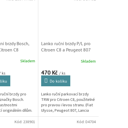
Berlingo,...
ní brzdy Bosch,
Lanko ruční brzdy P/L pro
Citroen C8
Citroen C8 a Peugeot 807
 474619)
(9809533380)
Skladem
Skladem
470 Kč
/ ks
/ ks
šíku
Do košíku
 ruční brzdy pro
Lanko ruční parkovací brzdy
 značky Bosch.
TRW pro Citroen C8, použitelné
vlastnostmi
pro pravou i levou stranu. (Fiat
í originálním dílům.
Ulysse, Peugeot 807, Lancia
7, Fiat Ulysse)
Phedra)
Kód:
238901
Kód:
D4704