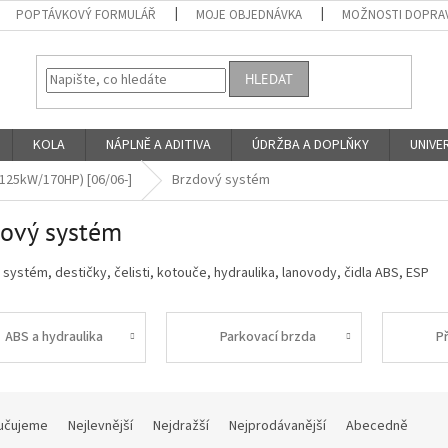
POPTÁVKOVÝ FORMULÁŘ
MOJE OBJEDNÁVKA
MOŽNOSTI DOPRAV
HLEDAT
KOLA
NÁPLNĚ A ADITIVA
ÚDRŽBA A DOPLŇKY
UNIVER
/125kW/170HP) [06/06-]
Brzdový systém
ový systém
systém, destičky, čelisti, kotouče, hydraulika, lanovody, čidla ABS, ESP
ABS a hydraulika
Parkovací brzda
P
učujeme
Nejlevnější
Nejdražší
Nejprodávanější
Abecedně