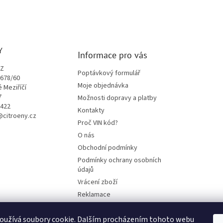
Y
Informace pro vás
CZ
Poptávkový formulář
1678/60
Moje objednávka
é Meziříčí
7
Možnosti dopravy a platby
9422
Kontakty
o@citroeny.cz
Proč VIN kód?
O nás
Obchodní podmínky
Podmínky ochrany osobních
údajů
Vrácení zboží
Reklamace
Mazací plán TOTAL
oužívá soubory cookie. Dalším procházením tohoto webu
BLOG