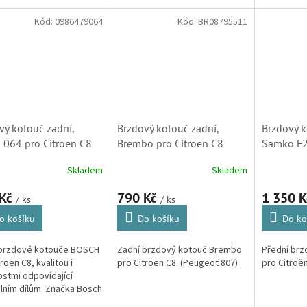
 Bosch je dodavatelem
originálním dílům.
Picasso. (
ých systémů do...
807, 1007, 
Kód:
0986479064
Kód:
BR08795511
vý kotouč zadní,
Brzdový kotouč zadní,
Brzdový k
 064 pro Citroen C8
Brembo pro Citroen C8
Samko F2
479064, 4246P3,
(4246P3, 4246P4, 4249C0)
C8 (0976
Skladem
Skladem
4, 4249C0)
4249A8, 
 Kč
790 Kč
1 350 
/ ks
/ ks
o košíku
Do košíku
Do ko
 brzdové kotouče BOSCH
Zadní brzdový kotouč Brembo
Přední br
roen C8, kvalitou i
pro Citroen C8. (Peugeot 807)
pro Citroën
ostmi odpovídající
álním dílům. Značka Bosch
davatelem brzdových