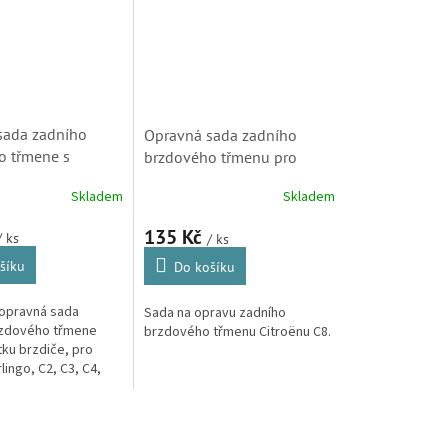
sada zadního
Opravná sada zadního
o třmene s
brzdového třmenu pro
ro Citroen
Citroen C8 (D4704, 4401C9,
Skladem
Skladem
C2, C3, C4, C5(X7),
443929, 238051)
S3 a Xsara Picasso
135 Kč
/ ks
/ ks
šíku
Do košíku
opravná sada
Sada na opravu zadního
rzdového třmene
brzdového třmenu Citroënu C8.
tku brzdiče, pro
lingo, C2, C3, C4,
 C8, DS3 a Xsara
eugeot Partner, 307,
008)