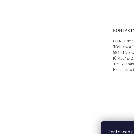
Z
á
p
a
t
KONTAKT
í
CITROENY.
Třebíčská 
594 01 Velk
IČ: 4564242
Tel.: 73184
E-mail: inf
Tento web p