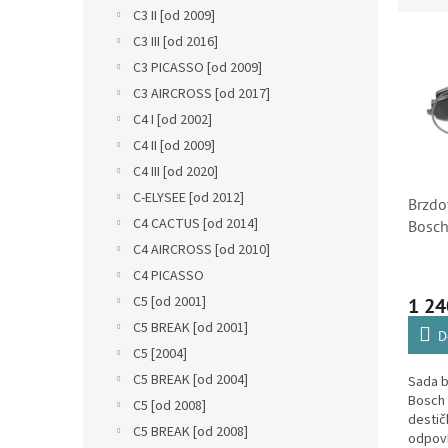
n
C3 II [od 2009]
e
e
V
n
C3 III [od 2016]
l
ý
í
C3 PICASSO [od 2009]
p
p
C3 AIRCROSS [od 2017]
i
r
C4 I [od 2002]
s
o
C4 II [od 2009]
p
d
r
u
C4 III [od 2020]
o
k
C-ELYSEE [od 2012]
Brzdo
d
t
C4 CACTUS [od 2014]
Bosch
u
ů
0986
C4 AIRCROSS [od 2010]
k
42539
C4 PICASSO
t
ů
C5 [od 2001]
1 24
C5 BREAK [od 2001]
D
C5 [2004]
C5 BREAK [od 2004]
Sada b
Bosch 
C5 [od 2008]
destič
C5 BREAK [od 2008]
odpoví