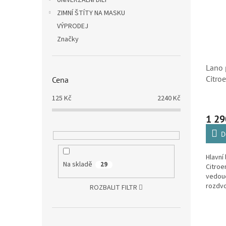
UNIVERZÁLNÍ DÍLY
ZIMNÍ ŠTÍTY NA MASKU
VÝPRODEJ
Značky
Lano 
Citro
Cena
Peuge
125
Kč
2240
Kč
36173
1 29
D
Hlavní
Na skladě
29
Citroe
vedouc
rozdvo
ROZBALIT FILTR
lanka.