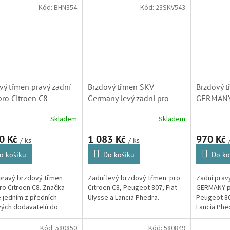
mů do prvovýroby
Kód:
BHN354
Kód:
23SKV543
bilky...
vý třmen pravý zadní
Brzdový třmen SKV
Brzdový 
ro Citroen C8
Germany levý zadní pro
GERMANY 
72, 4401C9)
Citroen C8 (4401C8,
Citroen C
Skladem
Skladem
B190076L)
H9048, 2
S1
0 Kč
1 083 Kč
970 Kč
/ ks
/ ks
o košíku
Do košíku
Do ko
pravý brzdový třmen
Zadní levý brzdový třmen pro
Zadní prav
o Citroën C8. Značka
Citroën C8, Peugeot 807, Fiat
GERMANY pr
 jedním z předních
Ulysse a Lancia Phedra.
Peugeot 80
ých dodavatelů do
Lancia Phe
ýroby mnoha
bilek, včetně
Kód:
580850
Kód:
580849