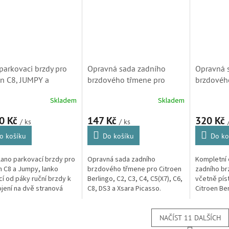
parkovaci brzdy pro
Opravná sada zadního
Opravná 
en C8, JUMPY a
brzdového třmene pro
brzdovéh
ot 807 (814010196,
Citroen Berlingo, C2, C3, C4,
pístkem p
Skladem
Skladem
40, 474623)
C5(X7), C6, C8, DS3 a Xsara
Berlingo, 
Picasso S1
C6, C8, D
0 Kč
147 Kč
320 Kč
/ ks
/ ks
S2
o košíku
Do košíku
Do ko
 lano parkovací brzdy pro
Opravná sada zadního
Kompletní 
n C8 a Jumpy, lanko
brzdového třmene pro Citroen
zadního b
í od páky ruční brzdy k
Berlingo, C2, C3, C4, C5(X7), C6,
včetně pís
jení na dvě stranová
C8, DS3 a Xsara Picasso.
Citroen Ber
 (Peugeot 807, Expert)
(Peugeot Partner, 307, 407,
C5(X7), C6,
807, 3008)
Picasso. (P
407, 807, 3
NAČÍST 11 DALŠÍCH