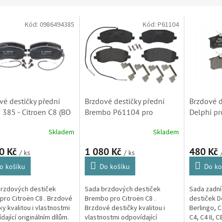
Kód:
0986494385
Kód:
P61104
vé destičky přední
Brzdové destičky přední
Brzdové d
 385 - Citroen C8 (BO
Brembo P61104 pro
Delphi pr
494385, 425394,
Citroen C8 (425394,
Berlingo, 
Skladem
Skladem
5, 425495)
425395, 425495)
Picasso, C
Xsara Pic
0 Kč
1 080 Kč
480 Kč
/ ks
/ ks
o košíku
Do košíku
Do ko
rzdových destiček
Sada brzdových destiček
Sada zadní
pro Citroën C8 . Brzdové
Brembo pro Citroën C8 .
destiček D
ky kvalitou i vlastnostmi
Brzdové destičky kvalitou i
Berlingo, C
dající originálním dílům.
vlastnostmi odpovídající
C4, C4 II, 