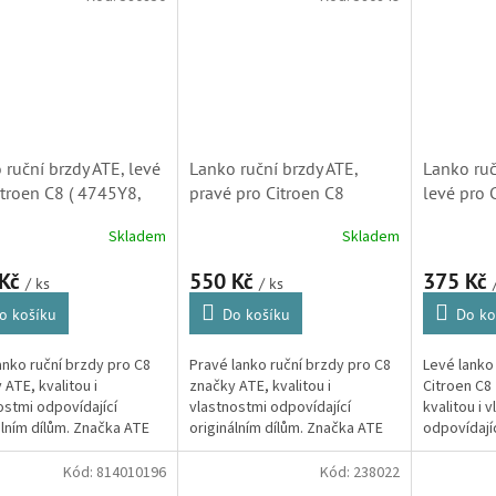
bilky Citroën, máte
stotu...
 ruční brzdy ATE, levé
Lanko ruční brzdy ATE,
Lanko ruč
itroen C8 ( 4745Y8,
pravé pro Citroen C8
levé pro 
19)
(580849, 1400310180,
(4745Y8,
Skladem
Skladem
4745Y6, 4745Y7,SK)
 Kč
550 Kč
375 Kč
/ ks
/ ks
o košíku
Do košíku
Do ko
anko ruční brzdy pro C8
Pravé lanko ruční brzdy pro C8
Levé lanko
 ATE, kvalitou i
značky ATE, kvalitou i
Citroen C8
ostmi odpovídající
vlastnostmi odpovídající
kvalitou i 
álním dílům. Značka ATE
originálním dílům. Značka ATE
odpovídajíc
mezi přední výrobce
patří mezi přední výrobce
(Peugeot 80
vých komponent.
brzdových komponent.
Kód:
814010196
Kód:
238022
ot 807)