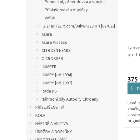
Pohon kol, převodovka a spojka
automo
Příslušenství a doplňky
tedy ji
Výfuk
2.2 HDi (2179ccm/94kW/128HP) [07/02-]
Xsara
Xsara Picasso
Lanko
CITROËN NEMO
pro C
C-CROSSER
4746
JUMPER
JUMPY [od 1994]
375
JUMPY [od 2007]
D
Řada DS
Náhradní díly Autodíly Citroeny
Levé l
PŘÍSLUŠENSTVÍ
značky
vlastn
KOLA
origin
NÁPLNĚ A ADITIVA
patří 
ÚDRŽBA A DOPLŇKY
brzdo
(Peuge