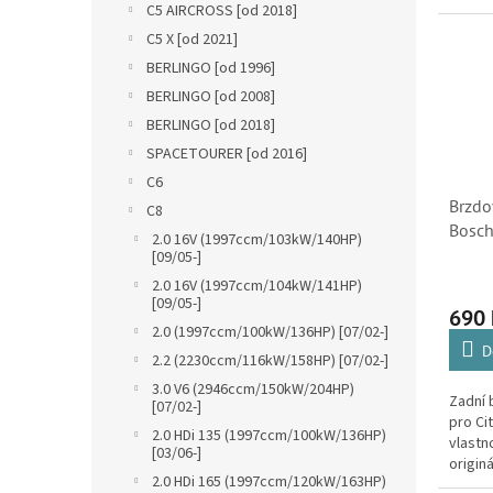
C5 AIRCROSS [od 2018]
Značka
brzdov
C5 X [od 2021]
BERLINGO [od 1996]
BERLINGO [od 2008]
BERLINGO [od 2018]
SPACETOURER [od 2016]
C6
Brzdo
C8
Bosch
2.0 16V (1997ccm/103kW/140HP)
(0986
[09/05-]
4246P
2.0 16V (1997ccm/104kW/141HP)
[09/05-]
690
2.0 (1997ccm/100kW/136HP) [07/02-]
D
2.2 (2230ccm/116kW/158HP) [07/02-]
3.0 V6 (2946ccm/150kW/204HP)
Zadní
[07/02-]
pro Cit
2.0 HDi 135 (1997ccm/100kW/136HP)
vlastn
[03/06-]
origin
2.0 HDi 165 (1997ccm/120kW/163HP)
je do