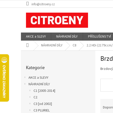
Přejít
info@citroeny.cz
na
obsah
AKCE a SLEVY
NÁHRADNÍ DÍLY
PŘÍSLUŠENSTVÍ
Domů
NÁHRADNÍ DÍLY
C8
2.2 HDi (2179ccm
P
Brzd
o
Přeskočit
s
Kategorie
kategorie
Brzdový 
t
r
AKCE a SLEVY
a
NÁHRADNÍ DÍLY
n
C1 [2005-2014]
n
í
C2
Ř
p
C3 [od 2002]
a
Dopor
a
C3 PLURIEL
z