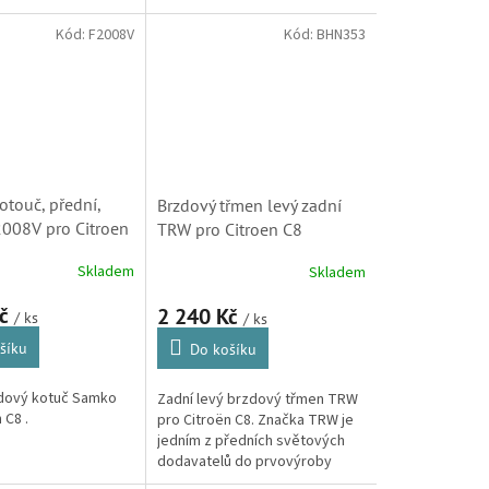
Peugeot 307, 405,
generace, C3 Picasso, C4 první
Partner)
i druhé generace, C8, DS3 a
Kód:
F2008V
Kód:
BHN353
Xsara Picasso.
otouč, přední,
Brzdový třmen levý zadní
008V pro Citroen
TRW pro Citroen C8
8020, 4246Z8,
(220671, 4401C8)
Skladem
Skladem
4249F2)
Kč
2 240 Kč
/ ks
/ ks
šíku
Do košíku
zdový kotuč Samko
Zadní levý brzdový třmen TRW
 C8 .
pro Citroën C8. Značka TRW je
jedním z předních světových
dodavatelů do prvovýroby
mnoha automobilek, včetně