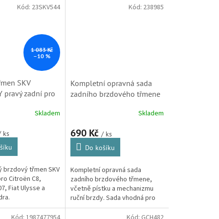
automobilky Citroën, máte tedy
Kód:
23SKV544
Kód:
238985
jistotu...
1 083 Kč
–10 %
třmen SKV
Kompletní opravná sada
pravý zadní pro
zadního brzdového třmene
8 (4401C9,
s pístkem, pro Citroen
Skladem
Skladem
3SKV544, S1 H)
Berlingo, C2, C3, C4,
C5(D4846K)X7), C6, C8, DS3
690 Kč
/ ks
/ ks
a Xsara Picasso (D4846K)
šíku
Do košíku
ý brzdový třmen SKV
Kompletní opravná sada
o Citroën C8,
zadního brzdového třmene,
7, Fiat Ulysse a
včetně pístku a mechanizmu
dra.
ruční brzdy. Sada vhodná pro
úplnou opravu třmene. Brzdový
třmen použit u modelů Citroen
Kód:
1987477954
Kód:
GCH482