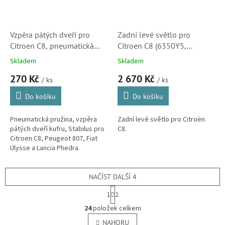
Vzpěra pátých dveří pro
Zadní levé světlo pro
Citroen C8, pneumatická
Citroen C8 (6350Y5,
pružina víka kufru (Peugeot
LLE422)
Skladem
Skladem
807, 8731G6,1489342080,
270 Kč
2 670 Kč
240675)
/ ks
/ ks
Do košíku
Do košíku
Pneumatická pružina, vzpěra
Zadní levé světlo pro Citroën
pátých dveří kufru, Stabilus pro
C8.
Citroen C8, Peugeot 807, Fiat
Ulysse a Lancia Phedra.
NAČÍST DALŠÍ 4
S
1
2
t
O
r
24
položek celkem
v
á
l
NAHORU
n