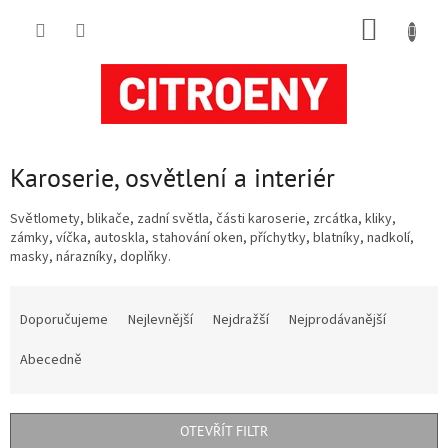
Přejít
NÁKUP
na
obsah
KOŠÍK
Karoserie, osvětlení a interiér
Světlomety, blikače, zadní světla, části karoserie, zrcátka, kliky,
zámky, víčka, autoskla, stahování oken, příchytky, blatníky, nadkolí,
masky, nárazníky, doplňky.
Ř
a
Doporučujeme
Nejlevnější
Nejdražší
Nejprodávanější
z
e
Abecedně
n
í
p
OTEVŘÍT FILTR