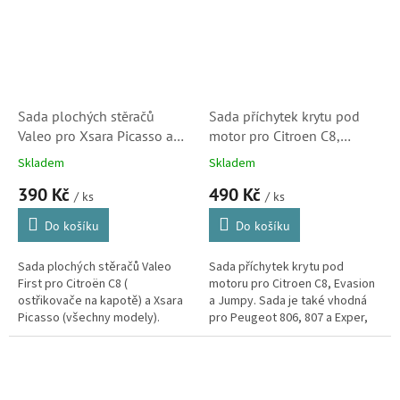
Sada plochých stěračů
Sada příchytek krytu pod
Valeo pro Xsara Picasso a
motor pro Citroen C8,
Citroen C8 ( 575009, FM65)
Evasion, Jumpy (Peugeot
Skladem
Skladem
S2
806, 807, Expert)
390 Kč
490 Kč
/ ks
/ ks
Do košíku
Do košíku
Sada plochých stěračů Valeo
Sada příchytek krytu pod
First pro Citroën C8 (
motoru pro Citroen C8, Evasion
ostřikovače na kapotě) a Xsara
a Jumpy. Sada je také vhodná
Picasso (všechny modely).
pro Peugeot 806, 807 a Exper,
Stěrače o délce 65 a 65 cm.
Fat Ulysse a Scudo, Lancia
Phedra. Sada obsahuje
montážní...