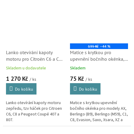
135 Kč
–44 %
Lanko otevírání kapoty
Matice s krytkou pro
motoru pro Citroën C6 a C8
upevnění bočního okénka,
(Peugeot 807, 407 kupé,
Citroen Berlingo, Peugeot
Skladem u dodavatele
Skladem
7937J1, 1489209080)
Partner (857379)
1 270 Kč
75 Kč
/ ks
/ ks
Do košíku
Do košíku
Lanko otevírání kapoty motoru
Matice s krytkou upevnění
zepředu, tzv háček pro Citroen
bočního okénka pro modely AX,
C6, C8 a Peugeot Coupé 407 a
Berlingo (B9), Berlingo (M59), C1,
807.
C8, Evasion, Saxo, Xsara, XZ a
pro Peugeot 106, 107, 205, 206,
306, 406, 806, 807,...