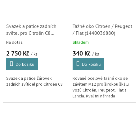
Svazek a patice zadních
Tažné oko Citroën / Peugeot
světel pro Citroën C8
/ Fiat (1440036880)
(6534KJ)
Na dotaz
Skladem
2 750 Kč
340 Kč
/ ks
/ ks
Do košíku
Do košíku
Svazek a patice žárovek
Kované ocelové tažné oko se
zadních svítidel pro Citroën C8.
závitem M12 pro širokou škálu
vozů Citroën, Peugeot, Fiat a
Lancia. Kvalitní náhrada
originálního vlečného háku s
pravostranným závitem od
výrobce...