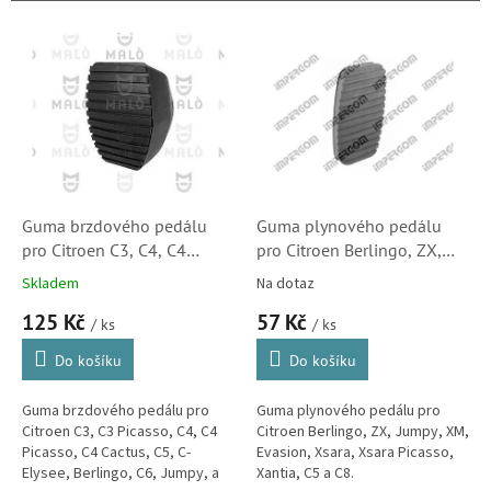
r
o
V
d
ý
u
p
k
i
t
s
ů
p
r
o
d
Guma brzdového pedálu
Guma plynového pedálu
u
pro Citroen C3, C4, C4
pro Citroen Berlingo, ZX,
k
Picasso, C5, C-Elysee,
Jumpy, XM, Evasion, Xsara,
Skladem
Na dotaz
t
Berlingo, C6, Jumpy a C8
Xsara Picasso, Xantia, C5 a
125 Kč
57 Kč
ů
(450421, 450417, 25509,
C8 (M2772, 36271)
/ ks
/ ks
FT13066, 188788, M6183)
Do košíku
Do košíku
Guma brzdového pedálu pro
Guma plynového pedálu pro
Citroen C3, C3 Picasso, C4, C4
Citroen Berlingo, ZX, Jumpy, XM,
Picasso, C4 Cactus, C5, C-
Evasion, Xsara, Xsara Picasso,
Elysee, Berlingo, C6, Jumpy, a
Xantia, C5 a C8.