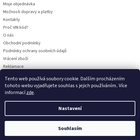
Moje objednávka
Možnosti dopravy a platby
Kontakty
Proč VIN kód?
O nás
Obchodní podmínky
Podmínky ochrany osobních údajů
Vrácení zboží
Reklamace
Mazací plán TOTAL
Tento web používá soubory cookie. Dalším procházením
BLOG
tohoto webu vyjadřujete souhlas s jejich používáním.. Více
informací
zde
.
Nastavení
Vytvořil Shoptet
Souhlasím
Copyright 2026
CITROENY.CZ
. Všechna práva vyhrazena.