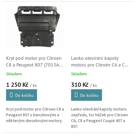
C8. (Peugeot 2008, 207, 208,
301, 307, 308, 407, 508, 807,...
Kryt pod motor pro Citroen
Lanko otevírání kapoty
C8 a Peugeot 807 (7013AR,
motoru pro Citroën C6 a C8
1643344)
(Peugeot 807, 407 coupé,
Skladem
Skladem
7937J1, 1489209080,
1 250 Kč
310 Kč
EZCCT006, PR1501327)
/ ks
/ ks
Do košíku
Do košíku
Kryt pod motor pro Citroen C8 a
Lanko otevírání kapoty motoru
Peugeot 807 s benzínovými a
zepředu, tzv háček pro Citroen
některými dieselovými motory.
C6, C8 a Peugeot Coupé 407 a
807.