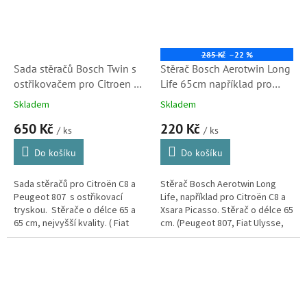
285 Kč
–22 %
Sada stěračů Bosch Twin s
Stěrač Bosch Aerotwin Long
ostřikovačem pro Citroen C8
Life 65cm například pro
(3397118334, 6426LS,
Citroen C8 a Xsara Picasso
Skladem
Skladem
6426ZW, 657S)
(AR65N) S2
650 Kč
220 Kč
/ ks
/ ks
Do košíku
Do košíku
Sada stěračů pro Citroën C8 a
Stěrač Bosch Aerotwin Long
Peugeot 807 s ostřikovací
Life, například pro Citroën C8 a
tryskou. Stěrače o délce 65 a
Xsara Picasso. Stěrač o délce 65
65 cm, nejvyšší kvality. ( Fiat
cm. (Peugeot 807, Fiat Ulysse,
Ulysse, Lancia Phedra)
Lancia Phedra)