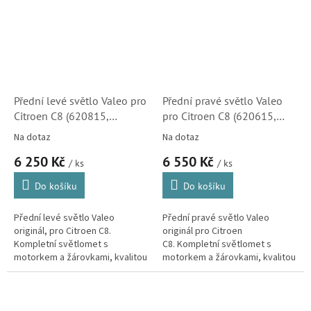
Přední levé světlo Valeo pro
Přední pravé světlo Valeo
Citroen C8 (620815,
pro Citroen C8 (620615,
088433 )
088434)
Na dotaz
Na dotaz
6 250 Kč
6 550 Kč
/ ks
/ ks
Do košíku
Do košíku
Přední levé světlo Valeo
Přední pravé světlo Valeo
originál, pro Citroen C8.
originál pro Citroen
Kompletní světlomet s
C8. Kompletní světlomet s
motorkem a žárovkami, kvalitou
motorkem a žárovkami, kvalitou
odpovídající originálnímu dílu.
odpovídající originálnímu dílu.