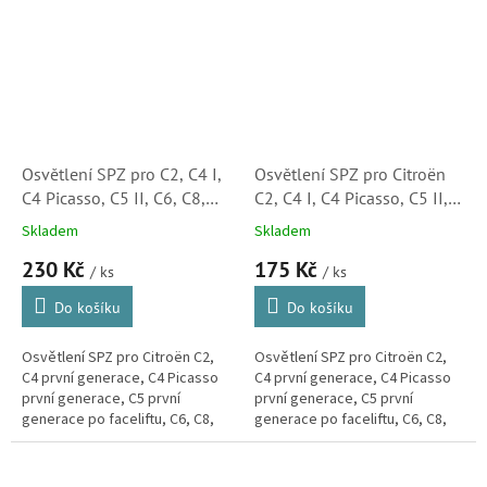
Osvětlení SPZ pro C2, C4 I,
Osvětlení SPZ pro Citroën
C4 Picasso, C5 II, C6, C8,
C2, C4 I, C4 Picasso, C5 II,
Evasion, Jumpy, originál
C6, C8, Evasion, Jumpy
Skladem
Skladem
Citroën (6340A5, 6340G9)
(6340A5, 6340G9, 55775,
230 Kč
175 Kč
S3
4040920, 03811900)
/ ks
/ ks
Do košíku
Do košíku
Osvětlení SPZ pro Citroën C2,
Osvětlení SPZ pro Citroën C2,
C4 první generace, C4 Picasso
C4 první generace, C4 Picasso
první generace, C5 první
první generace, C5 první
generace po faceliftu, C6, C8,
generace po faceliftu, C6, C8,
Evasion a Jumpy. (Peugeot 106,
Evasion a Jumpy. (Peugeot 106,
307, 308, 406, 407, 607, 806,...
307, 308, 406, 407, 607, 806,...