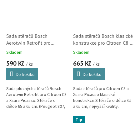
Sada stěračů Bosch
Sada stěračů Bosch klasické
Aerotwin Retrofit pro
konstrukce pro Citroen C8 a
Citroen C8 a Xsara Picasso
Xsara Picasso
Skladem
Skladem
(BO 3397118913, AR651S)
(3397118320)
590 Kč
665 Kč
/ ks
/ ks
Do košíku
Do košíku
Sada plochých stěračů Bosch
Sada stěračů pro Citroën C8 a
Aerotwin Retrofit pro Citroën C8
Xsara Picasso klasické
a Xsara Picasso. Stěrače o
konstrukce.S těrače o délce 65
délce 65 a 65 cm. (Peugeot 807,
a 65 cm, nejvyšší kvality.
Fiat Ulysse, Lancia Phedra)
Tip