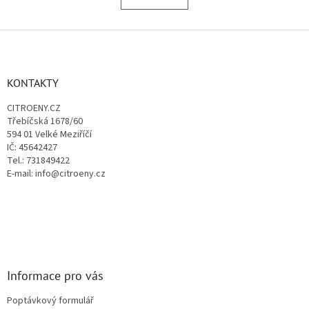
á
k
o
d
v
Z
a
á
c
á
n
í
p
í
p
a
KONTAKTY
r
t
v
CITROENY.CZ
í
k
Třebíčská 1678/60
y
594 01 Velké Meziříčí
v
IČ: 45642427
ý
Tel.: 731849422
p
E-mail: info@citroeny.cz
i
s
u
Informace pro vás
Poptávkový formulář