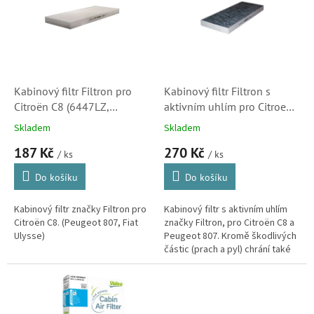
k
i
t
s
ů
p
r
o
d
Kabinový filtr Filtron pro
Kabinový filtr Filtron s
u
Citroën C8 (6447LZ,
aktivním uhlím pro Citroen
k
6479E5, 647942)
C8 (6447LZ, 6479E5,
Skladem
Skladem
t
647942)
187 Kč
270 Kč
ů
/ ks
/ ks
Do košíku
Do košíku
Kabinový filtr značky Filtron pro
Kabinový filtr s aktivním uhlím
Citroën C8. (Peugeot 807, Fiat
značky Filtron, pro Citroën C8 a
Ulysse)
Peugeot 807. Kromě škodlivých
částic (prach a pyl) chrání také
před škodlivými plyny (výfukové
plyny, ozón,...