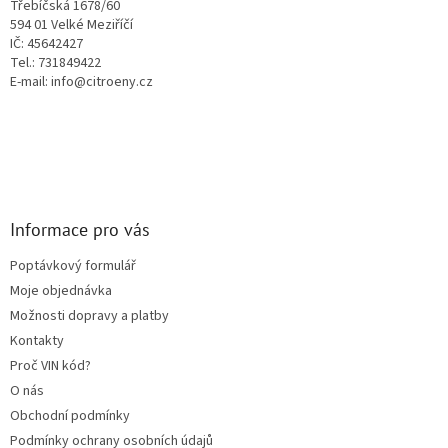
Třebíčská 1678/60
r
594 01 Velké Meziříčí
v
IČ: 45642427
k
Tel.: 731849422
y
E-mail: info@citroeny.cz
v
ý
p
i
s
u
Informace pro vás
Poptávkový formulář
Moje objednávka
Možnosti dopravy a platby
Kontakty
Proč VIN kód?
O nás
Obchodní podmínky
Podmínky ochrany osobních údajů