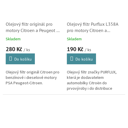
Olejový filtr originál pro
Olejový filtr Purflux L358A
motory Citroen a Peugeot -
pro motory Citroen a
9818914980 (9467521180)
Peugeot (9818914980,
Skladem
Skladem
S3
1109AH) S3
280 Kč
190 Kč
/ ks
/ ks
Do košíku
Do košíku
Olejový filtr originál Citroen pro
Olejový filtr značky PURFLUX,
benzínové i dieselové motory
která je dodavatelem
PSA Peugeot-Citroen.
automobilky Citroën do
prvovýroby i do distribuce
originálních náhradních dílů. Pro
svůj vůz tedy můžete stěží
najít...