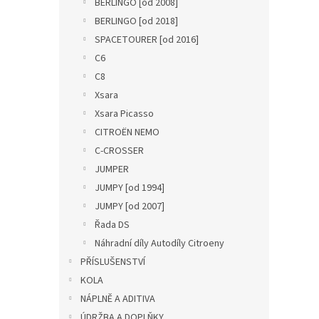
BERLINGO [od 2008]
BERLINGO [od 2018]
SPACETOURER [od 2016]
C6
C8
Xsara
Xsara Picasso
CITROËN NEMO
C-CROSSER
JUMPER
JUMPY [od 1994]
JUMPY [od 2007]
Řada DS
Náhradní díly Autodíly Citroeny
PŘÍSLUŠENSTVÍ
KOLA
NÁPLNĚ A ADITIVA
ÚDRŽBA A DOPLŇKY