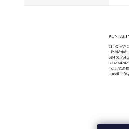
Z
á
p
a
t
KONTAKT
í
CITROENY.
Třebíčská 
594 01 Velk
IČ: 4564242
Tel.: 73184
E-mail: inf