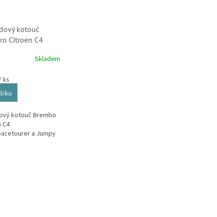
dový kotouč
o Citroen C4
paceturery, C5
Skladem
a Jumpy IV
1)
/ ks
šíku
dový kotouč Brembo
n C4
pacetourer a Jumpy