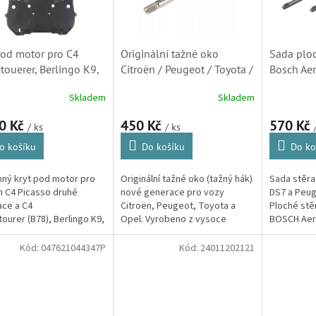
pod motor pro C4
Originální tažné oko
Sada ploc
touerer, Berlingo K9,
Citroën / Peugeot / Toyota /
Bosch Aer
cross a DS7 (Rifter,
Opel / Fiat – (9675971080)
C5 Aircro
Skladem
Skladem
e City, Combo,
3008, 50
701)
A557S)
0 Kč
450 Kč
570 Kč
/ ks
/ ks
o košíku
Do košíku
Do ko
ný kryt pod motor pro
Originální tažné oko (tažný hák)
Sada stěra
n C4 Picasso druhé
nové generace pro vozy
DS7 a Peug
ce a C4
Citroën, Peugeot, Toyota a
Ploché stěr
ourer (B78), Berlingo K9,
Opel. Vyrobeno z vysoce
BOSCH Aer
cross a DS 7 Crossback.
odolné oceli pro bezpečné
bezkloubov
o...
vyproštění nebo odtah vašeho
skládají z 
Kód:
047621044347P
Kód:
24011202121
vozidla.