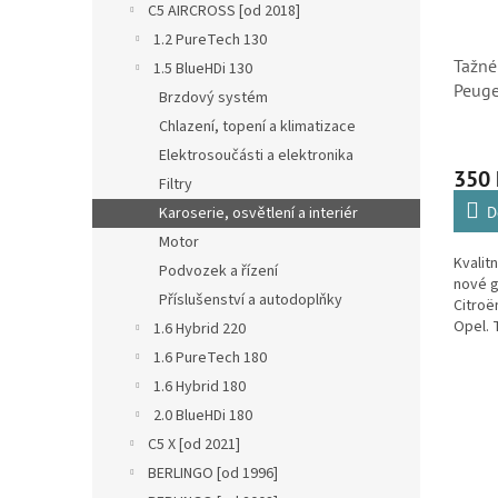
C5 AIRCROSS [od 2018]
1.2 PureTech 130
Tažné
1.5 BlueHDi 130
Peuge
Brzdový systém
Fiat 
Chlazení, topení a klimatizace
Elektrosoučásti a elektronika
350
Filtry
D
Karoserie, osvětlení a interiér
Motor
Kvalit
Podvozek a řízení
nové 
Příslušenství a autodoplňky
Citroë
Opel. 
1.6 Hybrid 220
náhra
1.6 PureTech 180
specifi
1.6 Hybrid 180
kódem.
2.0 BlueHDi 180
C5 X [od 2021]
BERLINGO [od 1996]