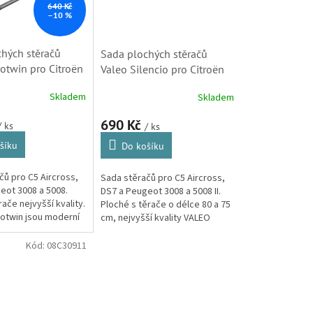
640 Kč
–10 %
hých stěračů
Sada plochých stěračů
otwin pro Citroën
Valeo Silencio pro Citroën
ss, DS7 a Peugeot
C5 AIRCROSS, DS7 a
Skladem
Skladem
08 (3397007557,
Peugeot 3008, 5008 II.
(577930, VF930)
690 Kč
/ ks
/ ks
šíku
Do košíku
čů pro C5 Aircross,
Sada stěračů pro C5 Aircross,
eot 3008 a 5008.
DS7 a Peugeot 3008 a 5008 II.
ače nejvyšší kvality.
Ploché s těrače o délce 80 a 75
otwin jsou moderní
cm, nejvyšší kvality VALEO
é stěrače, které se
Silencio. Jedná se o nejlepší
jednodílného...
řadu stěračů Valeo a...
Kód:
08C30911