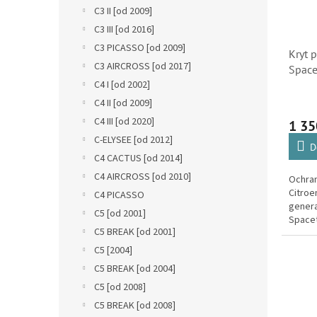
s
o
n
C3 II [od 2009]
p
d
e
r
C3 III [od 2016]
u
l
o
k
C3 PICASSO [od 2009]
Kryt 
d
t
C3 AIRCROSS [od 2017]
Space
u
ů
C4 I [od 2002]
C5 Air
k
ProAc
C4 II [od 2009]
t
3803
C4 III [od 2020]
ů
1 35
C-ELYSEE [od 2012]
D
C4 CACTUS [od 2014]
C4 AIRCROSS [od 2010]
Ochran
Citroe
C4 PICASSO
genera
C5 [od 2001]
Spacet
C5 BREAK [od 2001]
C5 Air
Dále pr
C5 [2004]
C5 BREAK [od 2004]
C5 [od 2008]
C5 BREAK [od 2008]