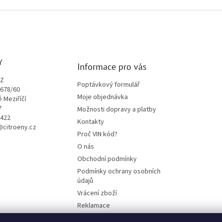
Y
Informace pro vás
CZ
Poptávkový formulář
1678/60
Moje objednávka
é Meziříčí
7
Možnosti dopravy a platby
9422
Kontakty
o@citroeny.cz
Proč VIN kód?
O nás
Obchodní podmínky
Podmínky ochrany osobních
údajů
Vrácení zboží
Reklamace
Mazací plán TOTAL