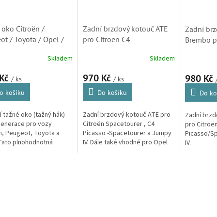
 oko Citroën /
Zadní brzdový kotouč ATE
Zadní brz
ot / Toyota / Opel /
pro Citroen C4
Brembo pr
– (9675971080)
Picasso/Spaceturery, C5
Picasso/S
Skladem
Skladem
Aircross a Jumpy IV
Aircross 
(1609583080)
(08C3091
 Kč
970 Kč
980 Kč
/ ks
/ ks
o košíku
Do košíku
Do ko
ní tažné oko (tažný hák)
Zadní brzdový kotouč ATE pro
Zadní brz
generace pro vozy
Citroën Spacetourer , C4
pro Citroë
n, Peugeot, Toyota a
Picasso -Spacetourer a Jumpy
Picasso/S
Tato plnohodnotná
IV. Dále také vhodné pro Opel
IV.
da přesně odpovídá
Zafira, Grandland X, Vivaro C a
kacím originálního dílu s
Astra L, Peugeot Traveller,...
O
..
v
l
á
d
a