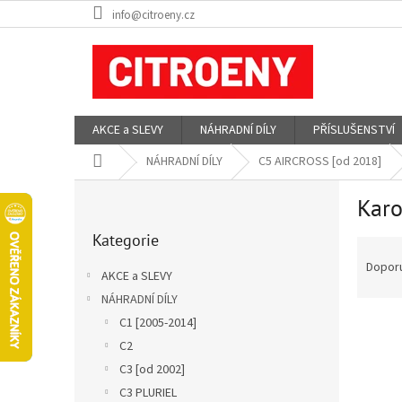
Přejít
info@citroeny.cz
na
obsah
AKCE a SLEVY
NÁHRADNÍ DÍLY
PŘÍSLUŠENSTVÍ
Domů
NÁHRADNÍ DÍLY
C5 AIRCROSS [od 2018]
P
Karo
o
Přeskočit
s
Kategorie
kategorie
Ř
t
a
r
Dopor
AKCE a SLEVY
z
a
NÁHRADNÍ DÍLY
e
n
V
n
C1 [2005-2014]
n
ý
í
í
C2
p
p
p
C3 [od 2002]
i
r
a
C3 PLURIEL