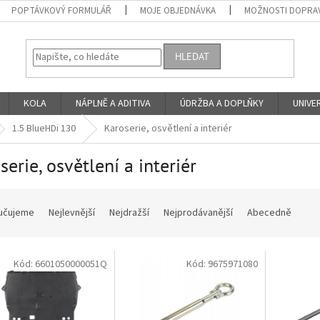
POPTÁVKOVÝ FORMULÁŘ
MOJE OBJEDNÁVKA
MOŽNOSTI DOPRAV
HLEDAT
KOLA
NÁPLNĚ A ADITIVA
ÚDRŽBA A DOPLŇKY
UNIVER
1.5 BlueHDi 130
Karoserie, osvětlení a interiér
serie, osvětlení a interiér
učujeme
Nejlevnější
Nejdražší
Nejprodávanější
Abecedně
Kód:
6601050000051Q
Kód:
9675971080