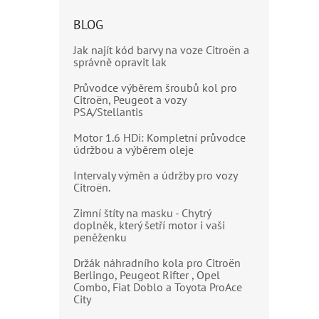
BLOG
Jak najít kód barvy na voze Citroën a
správně opravit lak
Průvodce výběrem šroubů kol pro
Citroën, Peugeot a vozy
PSA/Stellantis
Motor 1.6 HDi: Kompletní průvodce
údržbou a výběrem oleje
Intervaly výměn a údržby pro vozy
Citroën.
Zimní štíty na masku - Chytrý
doplněk, který šetří motor i vaši
peněženku
Držák náhradního kola pro Citroën
Berlingo, Peugeot Rifter , Opel
Combo, Fiat Doblo a Toyota ProAce
City