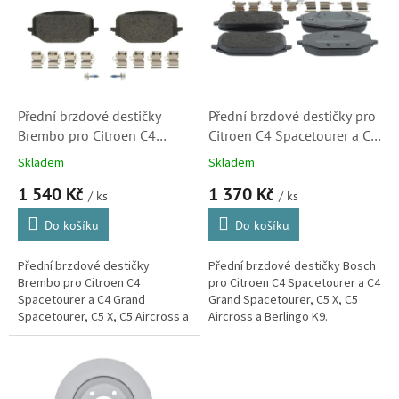
k
i
t
s
ů
p
r
o
d
Přední brzdové destičky
Přední brzdové destičky pro
u
Brembo pro Citroen C4
Citroen C4 Spacetourer a C4
k
Spacetourer a C4 Grand
Grand Spacetourer, C5 X, C5
Skladem
Skladem
t
Spacetourer, C5 X, C5
Aircross a Berlingo K9
1 540 Kč
1 370 Kč
ů
Aircross a Berlingo K9
(1647880280)
/ ks
/ ks
(1647880280)
Do košíku
Do košíku
Přední brzdové destičky
Přední brzdové destičky Bosch
Brembo pro Citroen C4
pro Citroen C4 Spacetourer a C4
Spacetourer a C4 Grand
Grand Spacetourer, C5 X, C5
Spacetourer, C5 X, C5 Aircross a
Aircross a Berlingo K9.
Berlingo K9.