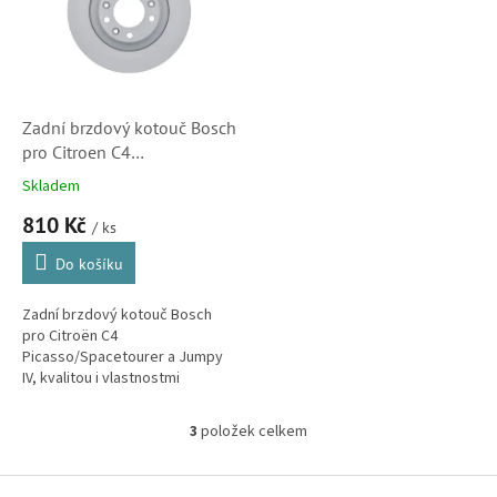
Zadní brzdový kotouč Bosch
pro Citroen C4
Picasso/Spaceturery, Jumpy
Skladem
IV a C5 Aircross
810 Kč
(1609583080,
/ ks
0986479C25)
Do košíku
Zadní brzdový kotouč Bosch
pro Citroën C4
Picasso/Spacetourer a Jumpy
IV, kvalitou i vlastnostmi
odpovídající originálním dílům.
3
položek celkem
O
v
l
Z