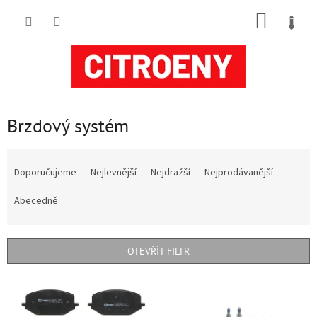
Přejít
NÁKUP
na
obsah
KOŠÍK
Brzdový systém
Ř
a
Doporučujeme
Nejlevnější
Nejdražší
Nejprodávanější
z
e
Abecedně
n
í
p
OTEVŘÍT FILTR
r
o
V
d
ý
u
p