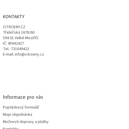
á
á
d
p
a
a
KONTAKTY
c
t
í
CITROENY.CZ
í
p
Třebíčská 1678/60
r
594 01 Velké Meziříčí
v
IČ: 45642427
k
Tel.: 731849422
y
E-mail: info@citroeny.cz
v
ý
p
i
s
u
Informace pro vás
Poptávkový formulář
Moje objednávka
Možnosti dopravy a platby
Kontakty