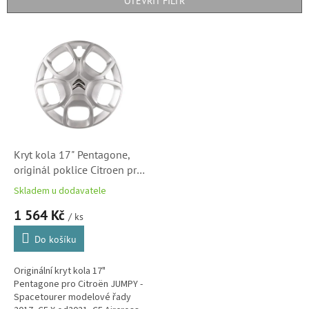
OTEVŘÍT FILTR
r
o
V
d
ý
u
p
k
i
t
s
ů
p
r
o
d
Kryt kola 17" Pentagone,
u
originál poklice Citroen pro
k
JUMPY IV Spacetourer
Skladem u dodavatele
t
(2017-)
1 564 Kč
ů
/ ks
Do košíku
Originální kryt kola 17"
Pentagone pro Citroën JUMPY -
Spacetourer modelové řady