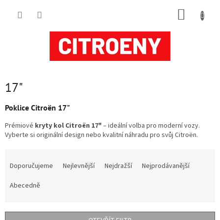
Přejít
NÁKUP
na
obsah
KOŠÍK
17"
Poklice Citroën 17"
Prémiové
kryty kol Citroën 17"
– ideální volba pro moderní vozy.
Vyberte si originální design nebo kvalitní náhradu pro svůj Citroën.
Ř
a
Doporučujeme
Nejlevnější
Nejdražší
Nejprodávanější
z
e
Abecedně
n
í
p