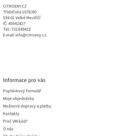
t
CITROENY.CZ
í
Třebíčská 1678/60
594 01 Velké Meziříčí
IČ: 45642427
Tel.: 731849422
E-mail: info@citroeny.cz
Informace pro vás
Poptávkový formulář
Moje objednávka
Možnosti dopravy a platby
Kontakty
Proč VIN kód?
O nás