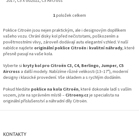
2017, C5 X od2021, C5 Aircross
SUV, Spacetourer.
1
položek celkem
O
v
l
Poklice Citroën jsou nejen praktickým, ale i designovým doplňkem
á
vašeho vozu. Chrání disky kol před nečistotami, poškozením a
d
povětrnostními vlivy, zároveň dodávají autu elegantní vzhled. V naší
a
nabídce najdete
originální poklice Citroën
i
kvalitní náhrady
, které
c
přesně pasují na vaše kola.
í
p
Vyberte si
kryty kol pro Citroën C3, C4, Berlingo, Jumper, C5
r
Aircross
a další modely. Nabízíme různé velikosti (13–17"), moderní
v
designy i klasické provedení. Vše skladem a s rychlým dodáním.
k
y
Pokud hledáte
poklice na kola Citroën
, které dokonale ladí s vaším
v
vozem, jste na správném místě –
Citroeny.cz
je specialista na
ý
originální příslušenství a náhradní díly Citroën.
p
i
Z
s
á
u
p
a
KONTAKTY