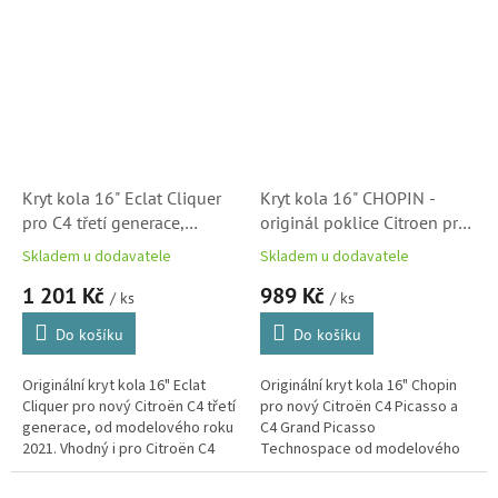
Kryt kola 16" Eclat Cliquer
Kryt kola 16" CHOPIN -
pro C4 třetí generace,
originál poklice Citroen pro
originál poklice Citroën
C4 Picasso a C4 Grand
Skladem u dodavatele
Skladem u dodavatele
(98340328TW)
Picasso - Spacetourer
1 201 Kč
989 Kč
(2013-)
/ ks
/ ks
Do košíku
Do košíku
Originální kryt kola 16" Eclat
Originální kryt kola 16" Chopin
Cliquer pro nový Citroën C4 třetí
pro nový Citroën C4 Picasso a
generace, od modelového roku
C4 Grand Picasso
2021. Vhodný i pro Citroën C4
Technospace od modelového
Picasso-C4 Spacetourer 13- a
roku 2013.
nové Berlingo K9 18-.