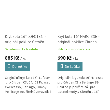
Kryt kola 16" LOFOTEN -
Kryt kola 16" NARCISSE -
originál poklice Citroën
originál poklice Citroen
(5416G6)
Skladem u dodavatele
Skladem u dodavatele
885 Kč
690 Kč
/ ks
/ ks
Do košíku
Do košíku
Originální kryt kola 16" Lofoten
Originální kryt kola 16" Narcisse
pro Citroën C3, C4, C3 Picasso,
pro Citroën C8 a Berlingo B9.
C4 Picasso, Berlingo, Jumpy.
Poklice je použitelná i pro
Poklice je použitelná zpravidla i
ostatní modyly Citroën s 16"
pro ostatní modyly Citroën s...
disky.