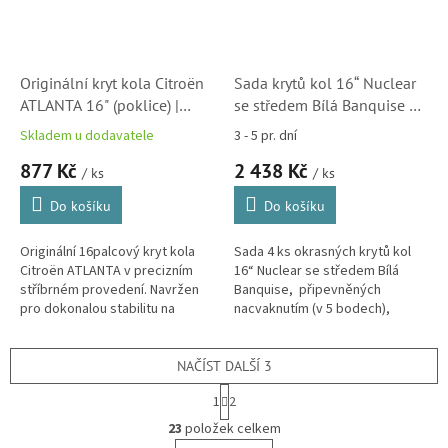
Originální kryt kola Citroën
Sada krytů kol 16“ Nuclear
ATLANTA 16" (poklice) |
se středem Bílá Banquise –
5416T1
originál poklice Citroën
Skladem u dodavatele
3 - 5 pr. dní
(9406J2)
877 Kč
2 438 Kč
/ ks
/ ks
Do košíku
Do košíku
Originální 16palcový kryt kola
Sada 4 ks okrasných krytů kol
Citroën ATLANTA v precizním
16“ Nuclear se středem Bílá
stříbrném provedení. Navržen
Banquise, připevněných
pro dokonalou stabilitu na
nacvaknutím (v 5 bodech),
plechovém disku, odolnost vůči
přístup k ventilku je zachován.
soli i mechanickému
poškození....
NAČÍST DALŠÍ 3
S
1
2
t
O
r
23
položek celkem
v
á