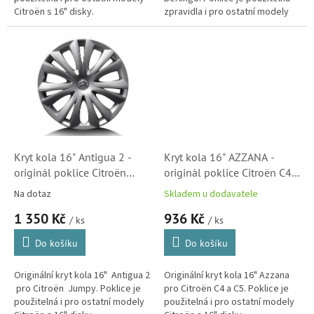
Citroën s 16" disky.
zpravidla i pro ostatní modely
Citroën s 16" disky.
Kryt kola 16" Antigua 2 -
Kryt kola 16" AZZANA -
originál poklice Citroën
originál poklice Citroën C4 a
(96773815VT)
C5 (5416J2)
Na dotaz
Skladem u dodavatele
1 350 Kč
936 Kč
/ ks
/ ks
Do košíku
Do košíku
Originální kryt kola 16" Antigua 2
Originální kryt kola 16" Azzana
pro Citroën Jumpy. Poklice je
pro Citroën C4 a C5. Poklice je
použitelná i pro ostatní modely
použitelná i pro ostatní modely