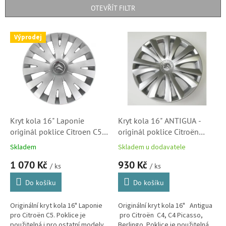
p
OTEVŘÍT FILTR
r
o
V
Výprodej
d
ý
u
p
k
i
t
s
ů
p
r
o
d
Kryt kola 16" Laponie
Kryt kola 16" ANTIGUA -
u
originál poklice Citroen C5
originál poklice Citroën
k
(5416N7) S2
(5416K5)
Skladem
Skladem u dodavatele
t
1 070 Kč
930 Kč
ů
/ ks
/ ks
Do košíku
Do košíku
Originální kryt kola 16" Laponie
Originální kryt kola 16" Antigua
pro Citroën C5. Poklice je
pro Citroën C4, C4 Picasso,
použitelná i pro ostatní modely
Berlingo. Poklice je použitelná