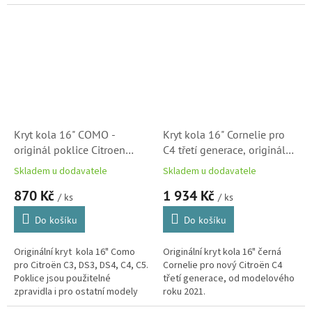
roku 2013.
Kryt kola 16" COMO -
Kryt kola 16" Cornelie pro
originál poklice Citroen
C4 třetí generace, originál
(98000256VV)
poklice Citroën
Skladem u dodavatele
Skladem u dodavatele
(98345691XT)
870 Kč
1 934 Kč
/ ks
/ ks
Do košíku
Do košíku
Originální kryt kola 16" Como
Originální kryt kola 16" černá
pro Citroën C3, DS3, DS4, C4, C5.
Cornelie pro nový Citroën C4
Poklice jsou použitelné
třetí generace, od modelového
zpravidla i pro ostatní modely
roku 2021.
Citroën s 16" disky.