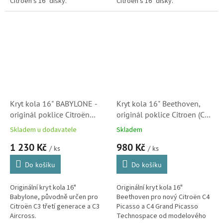
Citroën s 16" disky.
Citroën s 16" disky.
Kryt kola 16" BABYLONE -
Kryt kola 16" Beethoven,
originál poklice Citroën
originál poklice Citroen (C4
(98136874XY) S2
Picasso, C4 Spacetourer,
Skladem u dodavatele
Skladem
96774273TW) S1 M8
1 230 Kč
980 Kč
/ ks
/ ks
Do košíku
Do košíku
Originální kryt kola 16"
Originální kryt kola 16"
Babylone, původně určen pro
Beethoven pro nový Citroën C4
Citroën C3 třetí generace a C3
Picasso a C4 Grand Picasso
Aircross.
Technospace od modelového