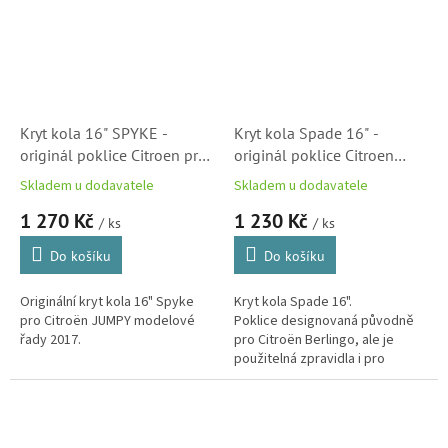
Kryt kola 16" SPYKE -
Kryt kola Spade 16" -
originál poklice Citroen pro
originál poklice Citroen
JUMPY IV Spacetourer
(5416P1)
Skladem u dodavatele
Skladem u dodavatele
(2017-)
1 270 Kč
1 230 Kč
/ ks
/ ks
Do košíku
Do košíku
Originální kryt kola 16" Spyke
Kryt kola Spade 16".
pro Citroën JUMPY modelové
Poklice designovaná původně
řady 2017.
pro Citroën Berlingo, ale je
použitelná zpravidla i pro
ostatní modely Citroën s 16"
disky.