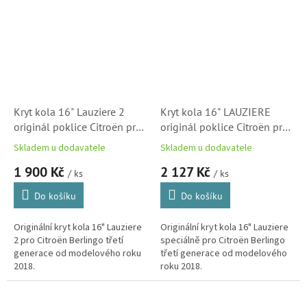
Kryt kola 16" Lauziere 2
Kryt kola 16" LAUZIERE
originál poklice Citroën pro
originál poklice Citroën pro
Berlingo (K9)
Berlingo (K9)
Skladem u dodavatele
Skladem u dodavatele
(98215121TW)
(98167196TW)
1 900 Kč
2 127 Kč
/ ks
/ ks
Do košíku
Do košíku
Originální kryt kola 16" Lauziere
Originální kryt kola 16" Lauziere
2 pro Citroën Berlingo třetí
speciálně pro Citroën Berlingo
generace od modelového roku
třetí generace od modelového
2018.
roku 2018.