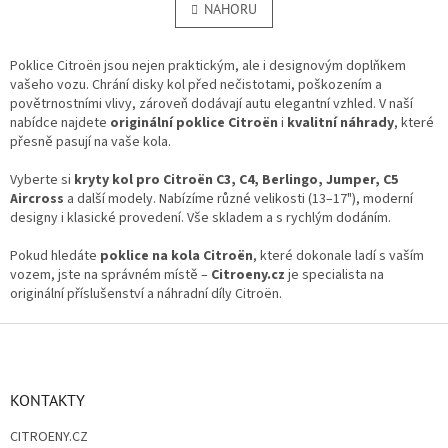
l
NAHORU
n
á
k
o
d
v
a
Poklice Citroën jsou nejen praktickým, ale i designovým doplňkem
á
c
vašeho vozu. Chrání disky kol před nečistotami, poškozením a
n
í
povětrnostními vlivy, zároveň dodávají autu elegantní vzhled. V naší
í
p
nabídce najdete
originální poklice Citroën
i
kvalitní náhrady
, které
r
přesně pasují na vaše kola.
v
k
Vyberte si
kryty kol pro Citroën C3, C4, Berlingo, Jumper, C5
y
Aircross
a další modely. Nabízíme různé velikosti (13–17"), moderní
v
designy i klasické provedení. Vše skladem a s rychlým dodáním.
ý
p
Pokud hledáte
poklice na kola Citroën
, které dokonale ladí s vaším
i
vozem, jste na správném místě –
Citroeny.cz
je specialista na
s
originální příslušenství a náhradní díly Citroën.
u
Z
á
p
a
KONTAKTY
t
CITROENY.CZ
í