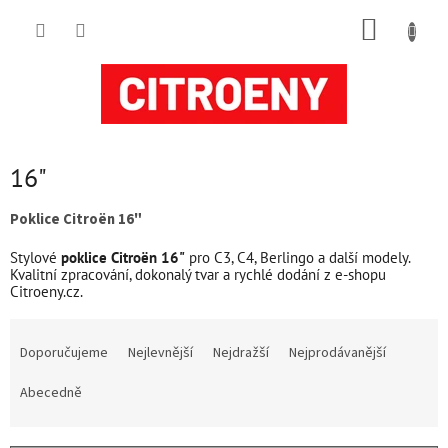
Přejít
NÁKUP
na
obsah
KOŠÍK
16"
Poklice Citroën 16"
Stylové
poklice Citroën 16"
pro C3, C4, Berlingo a další modely.
Kvalitní zpracování, dokonalý tvar a rychlé dodání z e-shopu
Citroeny.cz.
Ř
a
Doporučujeme
Nejlevnější
Nejdražší
Nejprodávanější
z
e
Abecedně
n
í