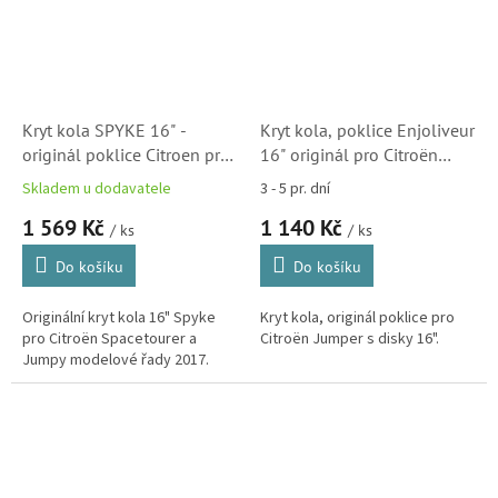
Kryt kola SPYKE 16" -
Kryt kola, poklice Enjoliveur
originál poklice Citroen pro
16" originál pro Citroën
Spacetourer a Jumpy
Jumper (1611986080)
Skladem u dodavatele
3 - 5 pr. dní
(98226120TW)
1 569 Kč
1 140 Kč
/ ks
/ ks
Do košíku
Do košíku
Originální kryt kola 16" Spyke
Kryt kola, originál poklice pro
pro Citroën Spacetourer a
Citroën Jumper s disky 16".
Jumpy modelové řady 2017.