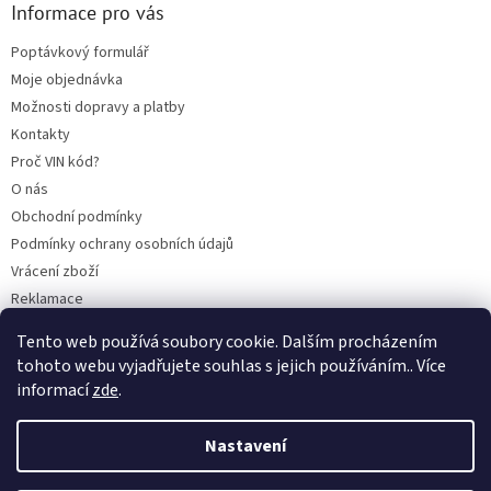
Informace pro vás
Poptávkový formulář
Moje objednávka
Možnosti dopravy a platby
Kontakty
Proč VIN kód?
O nás
Obchodní podmínky
Podmínky ochrany osobních údajů
Vrácení zboží
Reklamace
Mazací plán TOTAL
Tento web používá soubory cookie. Dalším procházením
BLOG
tohoto webu vyjadřujete souhlas s jejich používáním.. Více
informací
zde
.
Nastavení
Vytvořil Shoptet