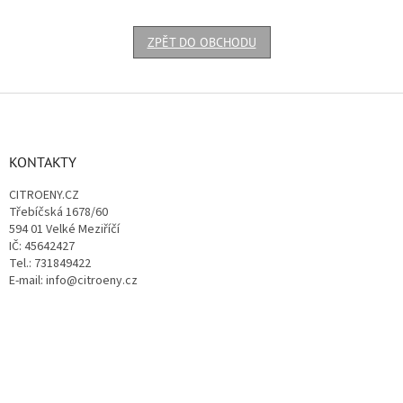
ZPĚT DO OBCHODU
Z
á
p
a
KONTAKTY
t
CITROENY.CZ
í
Třebíčská 1678/60
594 01 Velké Meziříčí
IČ: 45642427
Tel.: 731849422
E-mail: info@citroeny.cz