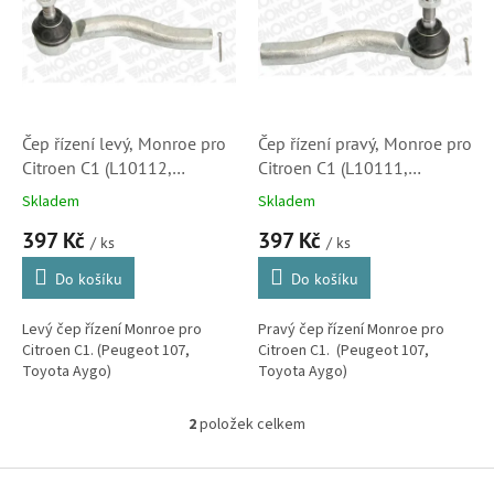
k
i
t
s
ů
p
r
o
d
Čep řízení levý, Monroe pro
Čep řízení pravý, Monroe pro
u
Citroen C1 (L10112,
Citroen C1 (L10111,
k
381763)
381764)
Skladem
Skladem
t
397 Kč
397 Kč
ů
/ ks
/ ks
Do košíku
Do košíku
Levý čep řízení Monroe pro
Pravý čep řízení Monroe pro
Citroen C1. (Peugeot 107,
Citroen C1. (Peugeot 107,
Toyota Aygo)
Toyota Aygo)
2
položek celkem
O
v
l
Z