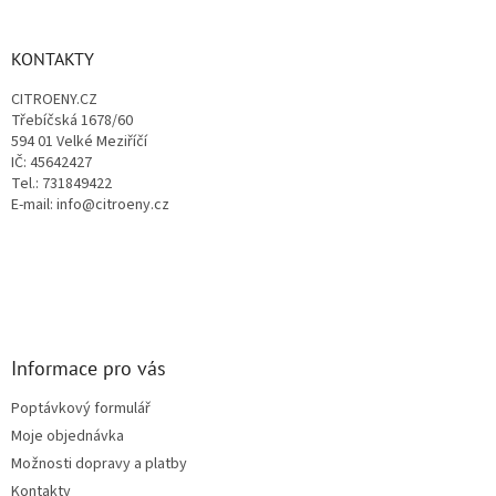
á
á
d
p
a
a
KONTAKTY
c
t
í
CITROENY.CZ
í
p
Třebíčská 1678/60
r
594 01 Velké Meziříčí
v
IČ: 45642427
k
Tel.: 731849422
y
E-mail: info@citroeny.cz
v
ý
p
i
s
u
Informace pro vás
Poptávkový formulář
Moje objednávka
Možnosti dopravy a platby
Kontakty