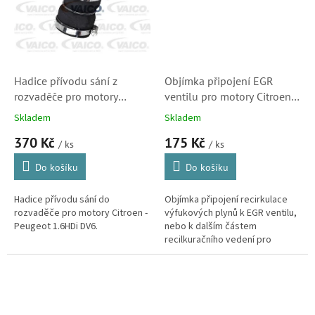
Hadice přívodu sání z
Objímka připojení EGR
rozvaděče pro motory
ventilu pro motory Citroen
1.6HDi Citroen - Peugeot
1.4HDi, 1.6HDi, 2.0HDi,
Skladem
Skladem
(HS1157, 0382NY,
2.2HDi (16283J, 1618NR,
370 Kč
175 Kč
24SKV788, 3350002) S1
Peugeot, 215907)
/ ks
/ ks
Do košíku
Do košíku
Hadice přívodu sání do
Objímka připojení recirkulace
rozvaděče pro motory Citroen -
výfukových plynů k EGR ventilu,
Peugeot 1.6HDi DV6.
nebo k dalším částem
recilkuračního vedení pro
motory Citroën - Peugeot
1.4HDi, 1.6HDi, 2.0HDi, 2.2HDi,
1.9TD a...