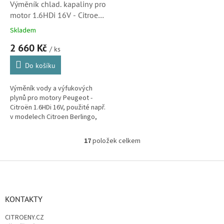
Výměník chlad. kapaliny pro
motor 1.6HDi 16V - Citroen
Berlingo, C2, C3, C4, C4
Skladem
Picasso, C5, Jumpy, Xsara
2 660 Kč
Picasso (161863)
/ ks
Do košíku
Výměník vody a výfukových
plynů pro motory Peugeot -
Citroën 1.6HDi 16V, použité např.
v modelech Citroen Berlingo,
C2, C3, C4, C4 Picasso, C5,
Jumpy, Xsara a Xsara Picasso....
17
položek celkem
O
v
l
Z
á
á
d
p
a
a
KONTAKTY
c
t
í
CITROENY.CZ
í
p