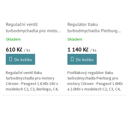
Regulační ventil
Regulátor tlaku
turbodmychadla pro motory
turbodmychadla Pierburg
1.6 Hdi (10001951700,
(1618C9, 9652997580,
Skladem
Skladem
0375J6, ND5012,
Citroen, Peugeot,
610 Kč
1 140 Kč
ECDPE002, SK)
700968040)
/ ks
/ ks
Do košíku
Do košíku
Regulační ventil tlaku
Podtlakový regulátor tlaku
turbodmychadla pro motory
turbodmychadla Pierburg pro
Citroen - Peugeot 1.6 HDi 16V v
motory Citroen - Peugeot 1.6HDi
modelech C2, C3, Berlingo, C4,
a 2.0HDi v modelech C2, C3, C4,
C4 Picasso, C5, Xsara, Xsara
C4 Picasso, Xsara Picasso, C5 a
Picasso, Jumpy.
Berlingo.(Peugeot 206,...