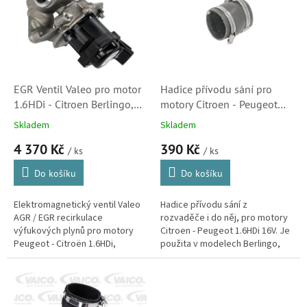
k
i
t
s
ů
p
r
o
d
EGR Ventil Valeo pro motor
Hadice přívodu sání pro
u
1.6HDi - Citroen Berlingo,
motory Citroen - Peugeot
k
C2, C3, C4, C4 Picasso, C5,
1.6HDi 16V, Xsara Picasso,
Skladem
Skladem
t
Jumpy, Xsara Picasso
Berlingo a C5 (0382EY,
4 370 Kč
390 Kč
ů
(700414, 1618NR, 700474)
090103) S2
/ ks
/ ks
Do košíku
Do košíku
Elektromagnetický ventil Valeo
Hadice přívodu sání z
AGR / EGR recirkulace
rozvaděče i do něj, pro motory
výfukových plynů pro motory
Citroen - Peugeot 1.6HDi 16V. Je
Peugeot - Citroën 1.6HDi,
použita v modelech Berlingo,
použité např. v modelech
Xsara Picasso, C3 a C5.(
Citroen Berlingo, C2, C3, C4, C4
Peugeot 207, 407, 1007 a
Picasso, C5,...
Partner)