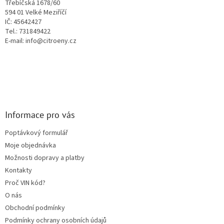
Třebíčská 1678/60
r
594 01 Velké Meziříčí
v
IČ: 45642427
k
Tel.: 731849422
y
E-mail: info@citroeny.cz
v
ý
p
i
s
u
Informace pro vás
Poptávkový formulář
Moje objednávka
Možnosti dopravy a platby
Kontakty
Proč VIN kód?
O nás
Obchodní podmínky
Podmínky ochrany osobních údajů