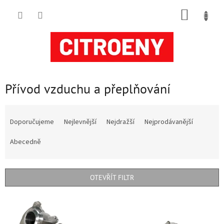
Přejít
NÁKUP
na
obsah
KOŠÍK
Přívod vzduchu a přeplňování
Ř
a
Doporučujeme
Nejlevnější
Nejdražší
Nejprodávanější
z
e
Abecedně
n
í
p
OTEVŘÍT FILTR
r
o
V
d
ý
u
p