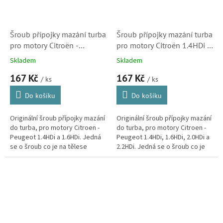
Šroub přípojky mazání turba
Šroub přípojky mazání turba
pro motory Citroën -
pro motory Citroën 1.4HDi a
Peugeot 1.4HDi a 1.6HDi
1.6HDi 2.0HDi, 2.2HDi
Skladem
Skladem
(1450264, 037655)
(037646)
167 Kč
167 Kč
/ ks
/ ks
Do košíku
Do košíku
Originální šroub přípojky mazání
Originální šroub přípojky mazání
do turba, pro motory Citroen -
do turba, pro motory Citroen -
Peugeot 1.4HDi a 1.6HDi. Jedná
Peugeot 1.4HDi, 1.6HDi, 2.0HDi a
se o šroub co je na tělese
2.2HDi. Jedná se o šroub co je
turbodmychadla. (Ford, BMW,
na tělese turbodmychadla.
Volvo, Mini, Mazda)
(Ford, BMW, Volvo,...