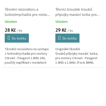
Těsnění rezonátoru a
Těsnící kroužek šroubů
turbodmychadla pro motory
přípojky mazání turba pro
Citroën a Peugeot 1.6HDi
motory Citroën 1.4HDi a
Skladem
Skladem
16V (144081)
1.6HDi (015708, 723883)
28 Kč
29 Kč
/ ks
/ ks
Do košíku
Do košíku
Těsnění rezonátoru na výstupu
Originální těsnění
z turbodmychadla pro motory
šroubů přípojky mazání turba,
Citroën - Peugeot 1.6HDi 16V,
pro motory Citroen - Peugeot
použitý například v modelech
1.4HDi a 1.6HDi. (Ford, BMW,
Berlingo, C2, C3, C4, C4 Picasso,
Volvo, Mini, Mazda)
C5, Jumpy a Xsara Picasso.