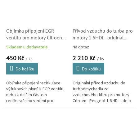
Objímka připojení EGR
Přívod vzduchu do turba pro
ventilu pro motory Citroen
motory 1.6HDi - originál
1.4HDi, 1.6HDi, 2.0HDi,
Citroën (143453, 1434E1)
Skladem u dodavatele
Na dotaz
2.2HDi (16283J, 1618NR,
450 Kč
2 210 Kč
Peugeot, SKL)
/ ks
/ ks
Do košíku
Do košíku
Objímka připojení recirkulace
Originální přívod vzduchu do
výfukových plynů k EGR ventilu,
turbodmychadla ze
nebo k dalším částem
vzduchového filtru pro motory
recilkuračního vedení pro
Citroën - Peugeot 1.6 HDi. Jde o
motory Citroën - Peugeot
komplet i s pásničkou a
1.4HDi, 1.6HDi, 2.0HDi, 2.2HDi,
těsněním na turbo a ovzdušnění
1.9TD a...
víka...