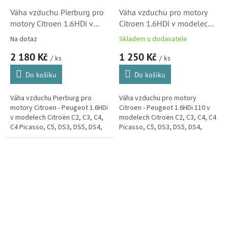
Váha vzduchu Pierburg pro
Váha vzduchu pro motory
motory Citroen 1.6HDi v
Citroen 1.6HDi v modelech
modelech Berlingo, C2, C3,
Berlingo, C2, C3, C4, C5, a
Na dotaz
Skladem u dodavatele
C4 a C5 (1920GV,
Xsara Picasso (1920GV,
2 180 Kč
1 250 Kč
728342060)
LM1112)
/ ks
/ ks
Do košíku
Do košíku
Váha vzduchu Pierburg pro
Váha vzduchu pro motory
motory Citroen - Peugeot 1.6HDi
Citroen - Peugeot 1.6HDi 110 v
v modelech Citroën C2, C3, C4,
modelech Citroën C2, C3, C4, C4
C4 Picasso, C5, DS3, DS5, DS4,
Picasso, C5, DS3, DS5, DS4,
Jumper, Xsara Picasso a
Jumper, Xsara Picasso a
Berlingo. Také pro tyto motory
Berlingo.
ve...