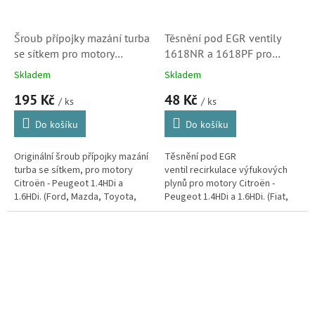
Šroub přípojky mazání turba
Těsnění pod EGR ventily
se sítkem pro motory
1618NR a 1618PF pro
Citroën 1.4HDi a 1.6HDi
motor 1.4HDi a 1.6HDi,
Skladem
Skladem
(1590756, 037660,
Citroen (1618AW, 569360)
195 Kč
48 Kč
037649) S1
/ ks
/ ks
Do košíku
Do košíku
Originální šroub přípojky mazání
Těsnění pod EGR
turba se sítkem, pro motory
ventil recirkulace výfukových
Citroën - Peugeot 1.4HDi a
plynů pro motory Citroën -
1.6HDi. (Ford, Mazda, Toyota,
Peugeot 1.4HDi a 1.6HDi. (Fiat,
Volvo, Fiat, Mini)
Lancia, Volvo, Ford)