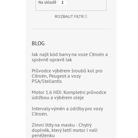
Na skladě
2
ROZBALIT FILTR
BLOG
Jak najít kód barvy na voze Citroën a
správně opravit lak
Průvodce výběrem šroubů kol pro
Citroën, Peugeot a vozy
PSA/Stellantis
Motor 1.6 HDi: Kompletní průvodce
údržbou a výběrem oleje
Intervaly výměn a údržby pro vozy
Citroën.
Zimní štíty na masku - Chytrý
doplněk, který šetří motor i vaši
peněženku