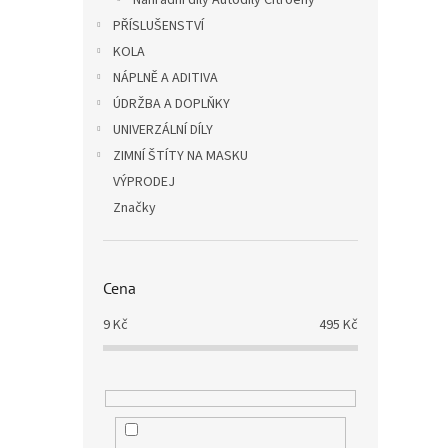
Náhradní díly Autodíly Citroeny
PŘÍSLUŠENSTVÍ
KOLA
NÁPLNĚ A ADITIVA
ÚDRŽBA A DOPLŇKY
UNIVERZÁLNÍ DÍLY
ZIMNÍ ŠTÍTY NA MASKU
VÝPRODEJ
Značky
Cena
9
Kč
495
Kč