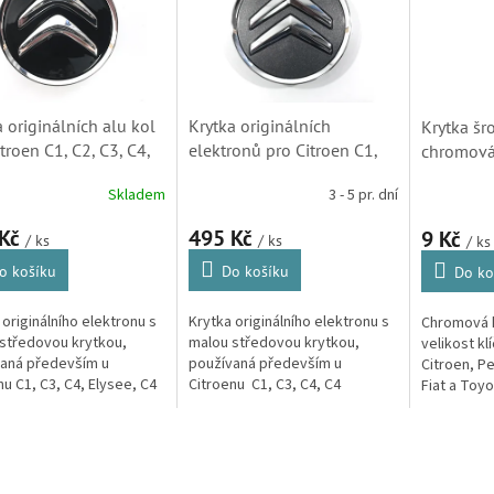
a originálních alu kol
Krytka originálních
Krytka šr
troen C1, C2, C3, C4,
elektronů pro Citroen C1,
chromová 
asso, C5, C6, C8 a
C3, C4, C4 Picasso, C5, C6,
a Peugeot
Skladem
3 - 5 pr. dní
ngo (9406H6, 542170)
C8, Berlingo (542154)
 Kč
495 Kč
9 Kč
/ ks
/ ks
/ ks
o košíku
Do košíku
Do ko
 originálního elektronu s
Krytka originálního elektronu s
Chromová k
středovou krytkou,
malou středovou krytkou,
velikost k
aná především u
používaná především u
Citroen, P
nu C1, C3, C4, Elysee, C4
Citroenu C1, C3, C4, C4
Fiat a Toyo
, C4 Picasso, C4
Picasso, C5, C6, C8, Jumpy a
ourer, C5, C6, C8, Jumpy
Berlingo.
O
ingo.
v
l