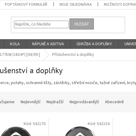
POPTÁVKOVÝ FORMULÁŘ
MOJE OBJEDNÁVKA
MOŽNOSTI DOPRAV
HLEDAT
KOLA
NÁPLNĚ A ADITIVA
ÚDRŽBA A DOPLŇKY
UNIVER
/177kW/241HP) [04/09-]
Příslušenství a doplňky
lušenství a doplňky
rce, potahy, ochranné lišty, zástěrky, střešní nosiče, tažné zařízení, kryty
učujeme
Nejlevnější
Nejdražší
Nejprodávanější
Abecedně
Kód:
542170
Kód:
542154