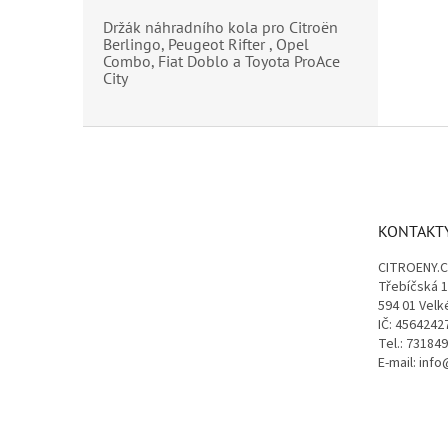
Držák náhradního kola pro Citroën
Berlingo, Peugeot Rifter , Opel
Combo, Fiat Doblo a Toyota ProAce
City
Z
á
p
a
t
KONTAKT
í
CITROENY.
Třebíčská 
594 01 Velk
IČ: 4564242
Tel.: 73184
E-mail: inf