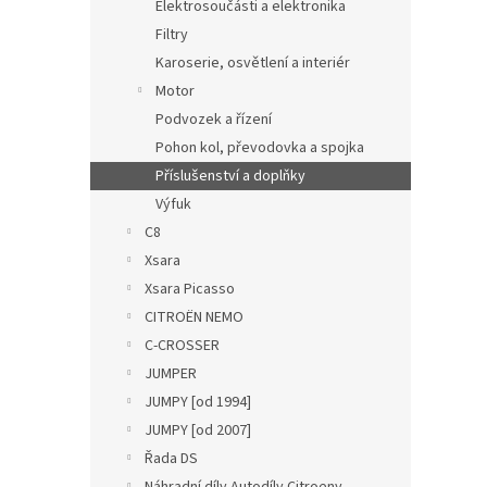
Elektrosoučásti a elektronika
Filtry
Karoserie, osvětlení a interiér
Motor
Podvozek a řízení
Pohon kol, převodovka a spojka
Příslušenství a doplňky
Výfuk
C8
Xsara
Xsara Picasso
CITROËN NEMO
C-CROSSER
JUMPER
JUMPY [od 1994]
JUMPY [od 2007]
Řada DS