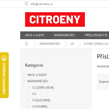
Přejít
info@citroeny.cz
na
obsah
AKCE a SLEVY
NÁHRADNÍ DÍLY
PŘÍSLUŠENSTVÍ
Domů
NÁHRADNÍ DÍLY
C6
3.0 HDi (2992ccm
P
Přís
o
Přeskočit
s
Kategorie
kategorie
Autokobe
t
r
AKCE a SLEVY
Ř
a
a
NÁHRADNÍ DÍLY
Dopor
n
z
C1 [2005-2014]
n
e
í
C2
V
n
p
C3 [od 2002]
ý
í
a
C3 PLURIEL
p
p