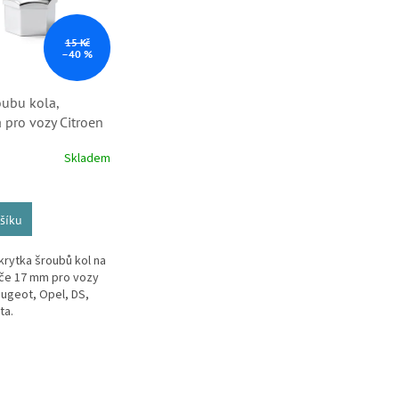
15 Kč
–40 %
oubu kola,
pro vozy Citroen
.
Skladem
šíku
rytka šroubů kol na
líče 17 mm pro vozy
eugeot, Opel, DS,
ta.