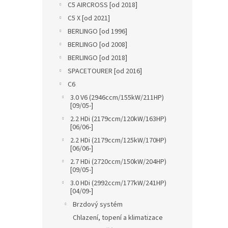
C5 AIRCROSS [od 2018]
C5 X [od 2021]
BERLINGO [od 1996]
BERLINGO [od 2008]
BERLINGO [od 2018]
SPACETOURER [od 2016]
C6
3.0 V6 (2946ccm/155kW/211HP)
[09/05-]
2.2 HDi (2179ccm/120kW/163HP)
[06/06-]
2.2 HDi (2179ccm/125kW/170HP)
[06/06-]
2.7 HDi (2720ccm/150kW/204HP)
[09/05-]
3.0 HDi (2992ccm/177kW/241HP)
[04/09-]
Brzdový systém
Chlazení, topení a klimatizace