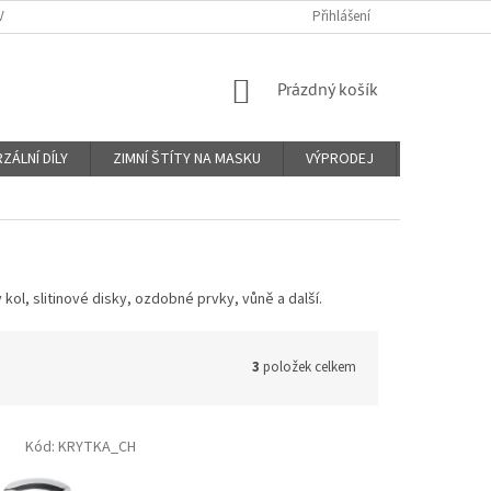
Y A PLATBY
KONTAKTY
PROČ VIN KÓD?
Přihlášení
O NÁS
OBCHO
NÁKUPNÍ
Prázdný košík
KOŠÍK
ZÁLNÍ DÍLY
ZIMNÍ ŠTÍTY NA MASKU
VÝPRODEJ
Značky
 kol, slitinové disky, ozdobné prvky, vůně a další.
3
položek celkem
Kód:
KRYTKA_CH