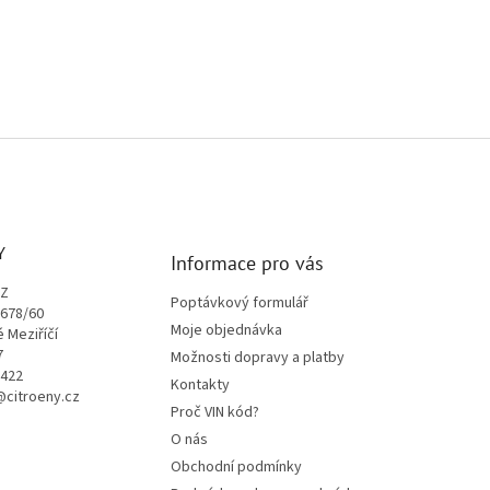
Y
Informace pro vás
CZ
Poptávkový formulář
1678/60
Moje objednávka
é Meziříčí
7
Možnosti dopravy a platby
9422
Kontakty
o@citroeny.cz
Proč VIN kód?
O nás
Obchodní podmínky