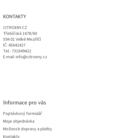
á
á
d
p
a
a
KONTAKTY
c
t
í
CITROENY.CZ
í
p
Třebíčská 1678/60
r
594 01 Velké Meziříčí
v
IČ: 45642427
k
Tel.: 731849422
y
E-mail: info@citroeny.cz
v
ý
p
i
s
u
Informace pro vás
Poptávkový formulář
Moje objednávka
Možnosti dopravy a platby
Kontakty