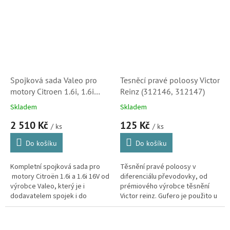
Spojková sada Valeo pro
Tesněcí pravé poloosy Victor
motory Citroen 1.6i, 1.6i
Reinz (312146, 312147)
16V, Berlingo, C4, Xsara
Skladem
Skladem
Picasso ( VA 826212,
2 510 Kč
125 Kč
826213, 2050J5, 2050R8,
/ ks
/ ks
2051C4 )
Do košíku
Do košíku
Kompletní spojková sada pro
Těsnění pravé poloosy v
motory Citroën 1.6i a 1.6i 16V od
diferenciálu převodovky, od
výrobce Valeo, který je i
prémiového výrobce těsnění
dodavatelem spojek i do
Victor reinz. Gufero je použito u
prvovýroby Citroënu. Máte tedy
většiny manuálních i
jistotu správné volby značky...
automatických převodovek
automobilů Peugeot...