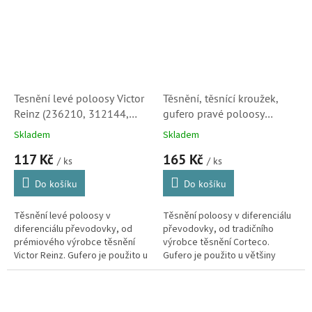
Tesnění levé poloosy Victor
Těsnění, těsnící kroužek,
Reinz (236210, 312144,
gufero pravé poloosy
96033706, 236210,
Corteco (312146, 312147)
Skladem
Skladem
1608816780, 300934,
S2
117 Kč
165 Kč
9822498280)
/ ks
/ ks
Do košíku
Do košíku
Těsnění levé poloosy v
Těsnění poloosy v diferenciálu
diferenciálu převodovky, od
převodovky, od tradičního
prémiového výrobce těsnění
výrobce těsnění Corteco.
Victor Reinz. Gufero je použito u
Gufero je použito u většiny
většiny manuálních i
manuálních i automatických
automatických převodovek
převodovek automobilů
automobilů...
Peugeot-Citroën.