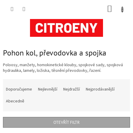
Přejít
NÁKUP
na
obsah
KOŠÍK
Pohon kol, převodovka a spojka
Poloosy, manžety, homokinetické klouby, spojkové sady, spojková
hydraulika, lamely, ložiska, těsnění převodovky, řazení.
Ř
a
Doporučujeme
Nejlevnější
Nejdražší
Nejprodávanější
z
e
Abecedně
n
í
p
OTEVŘÍT FILTR
r