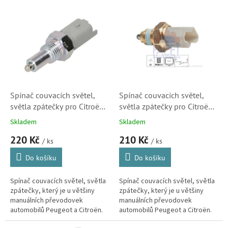
o
V
d
ý
u
p
k
i
t
s
ů
p
r
o
d
Spínač couvacích světel,
Spínač couvacích světel,
u
světla zpátečky pro Citroën
světla zpátečky pro Citroën
k
a Peugeot (225753, 76217)
a Peugeot (225759, )
Skladem
Skladem
t
220 Kč
210 Kč
ů
/ ks
/ ks
Do košíku
Do košíku
Spínač couvacích světel, světla
Spínač couvacích světel, světla
zpátečky, který je u většiny
zpátečky, který je u většiny
manuálních převodovek
manuálních převodovek
automobilů Peugeot a Citroën.
automobilů Peugeot a Citroën.