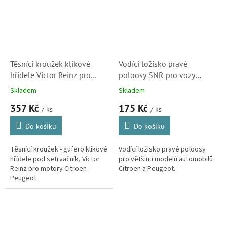
Těsnící kroužek klikové
Vodící ložisko pravé
hřídele Victor Reinz pro
poloosy SNR pro vozy
motory Citroen (813853200,
Citroen (30x55x13, 6006EE
Skladem
Skladem
0514A2)
C3, 324703, SK)
357 Kč
175 Kč
/ ks
/ ks
Do košíku
Do košíku
Těsnící kroužek - gufero klikové
Vodící ložisko pravé poloosy
hřídele pod setrvačník, Victor
pro většinu modelů automobilů
Reinz pro motory Citroen -
Citroen a Peugeot.
Peugeot.