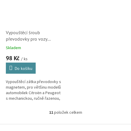
Vypouštěcí šroub
převodovky pro vozy
Citroën a Peugeot
Skladem
(9825340780)
98 Kč
/ ks
Do košíku
Vypouštěcí zátka převodovky s
magnetem, pro většinu modelů
automobilek Citroën a Peugeot
s mechanickou, ručně řazenou,
nebo robotickou převodovkou.
11
položek celkem
O
v
l
Z