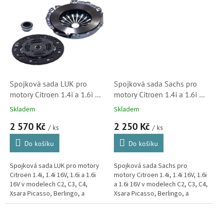
Spojková sada LUK pro
Spojková sada Sachs pro
motory Citroen 1.4i a 1.6i v
motory Citroen 1.4i a 1.6i v
modelech C2, C3, C4 a
modelech C2, C3, C4 a
Skladem
Skladem
Nemo (2050R4,
Nemo ( 2052X2)
2 570 Kč
2 250 Kč
620308600)
/ ks
/ ks
Do košíku
Do košíku
Spojková sada LUK pro motory
Spojková sada Sachs pro
Citroen 1.4i, 1.4i 16V, 1.6i a 1.6i
motory Citroen 1.4i, 1.4i 16V, 1.6i
16V v modelech C2, C3, C4,
a 1.6i 16V v modelech C2, C3, C4,
Xsara Picasso, Berlingo, a
Xsara Picasso, Berlingo, a
Nemo. (Peugeot 1007, 206, 207,
Nemo. (Peugeot 1007, 206, 207,
306, 307, 308, Partner,...
306, 307, 308, Partner,...