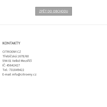
ZPĚT DO OBCHODU
Z
á
p
a
KONTAKTY
t
CITROENY.CZ
í
Třebíčská 1678/60
594 01 Velké Meziříčí
IČ: 45642427
Tel.: 731849422
E-mail: info@citroeny.cz