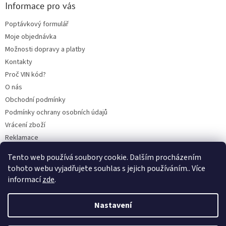
Informace pro vás
Poptávkový formulář
Moje objednávka
Možnosti dopravy a platby
Kontakty
Proč VIN kód?
O nás
Obchodní podmínky
Podmínky ochrany osobních údajů
Vrácení zboží
Reklamace
Mazací plán TOTAL
Tento web používá soubory cookie. Dalším procházením
BLOG
tohoto webu vyjadřujete souhlas s jejich používáním.. Více
informací
zde
.
Nastavení
Vytvořil Shoptet