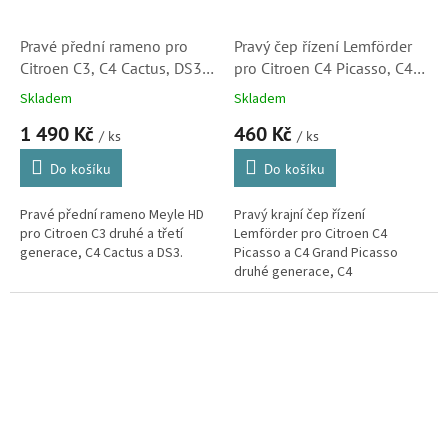
Pravé přední rameno pro
Pravý čep řízení Lemförder
Citroen C3, C4 Cactus, DS3
pro Citroen C4 Picasso, C4
(9803286480,
Spacetourer , Berlingo a C4
Skladem
Skladem
11160500080HD)
Cactus (1610817880) S1
1 490 Kč
460 Kč
/ ks
/ ks
Do košíku
Do košíku
Pravé přední rameno Meyle HD
Pravý krajní čep řízení
pro Citroen C3 druhé a třetí
Lemförder pro Citroen C4
generace, C4 Cactus a DS3.
Picasso a C4 Grand Picasso
druhé generace, C4
Spacetourer a C4 Grand
Spacetourer, Berlingo třetí
generace a C4 Cactus.
(Peugeot...