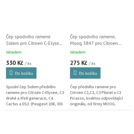
Čep spodního ramene
Čep spodního ramene,
Sidem pro Citroen C-Elysee
Moog 3847 pro Citroen
a C3 II, C3 III, C4 Cactus a
C2,C3, C3 Pluriel a C3
Skladem
Skladem
DS3 (364077)
Picasso (PE-BJ-3847, CI-BJ-
330 Kč
275 Kč
0868)
/ ks
/ ks
Do košíku
Do košíku
Spodní čep Sidem předního
Čep předního ramene pro
ramene pro Citroën C-Elysee, C3
Citroen C2,C3, C3 Pluriel a C3
druhé a třetí generace, C4
Picasso, kvalitou odpovídající
Cactus a DS3. (Peugeot 208, 301
originálu, od firmy MOOG.
a 2008, Opel Crossland X)
Značka zaručující dlouhou
životnost, pohodlnou montáž a
často...