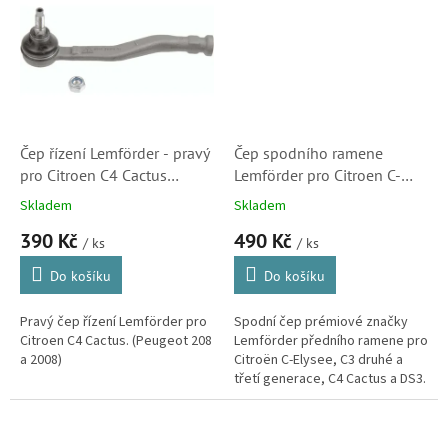
Čep řízení Lemförder - pravý
Čep spodního ramene
pro Citroen C4 Cactus
Lemförder pro Citroen C-
(3938601, 1628950180)
Elysee a C3 II, C3 III, C4
Skladem
Skladem
Cactus a DS3 (364077)
390 Kč
490 Kč
/ ks
/ ks
Do košíku
Do košíku
Pravý čep řízení Lemförder pro
Spodní čep prémiové značky
Citroen C4 Cactus. (Peugeot 208
Lemförder předního ramene pro
a 2008)
Citroën C-Elysee, C3 druhé a
třetí generace, C4 Cactus a DS3.
(Peugeot 208, 301 a 2008, Opel
Crossland X)