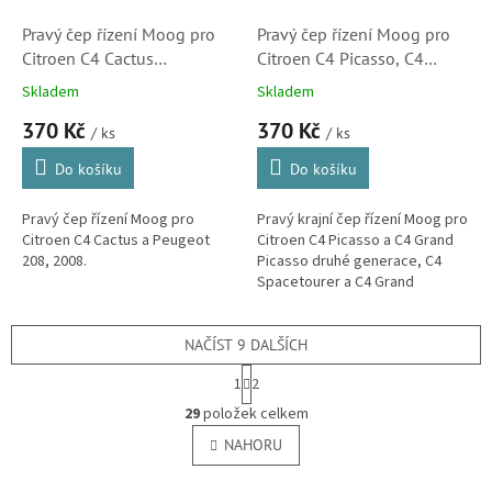
Pravý čep řízení Moog pro
Pravý čep řízení Moog pro
Citroen C4 Cactus
Citroen C4 Picasso, C4
(1608025280)
Spacetourer , Berlingo a C4
Skladem
Skladem
Cactus (1610817880)
370 Kč
370 Kč
/ ks
/ ks
Do košíku
Do košíku
Pravý čep řízení Moog pro
Pravý krajní čep řízení Moog pro
Citroen C4 Cactus a Peugeot
Citroen C4 Picasso a C4 Grand
208, 2008.
Picasso druhé generace, C4
Spacetourer a C4 Grand
Spacetourer, Berlingo třetí
generace a C4 Cactus. (Peugeot
508...
NAČÍST 9 DALŠÍCH
S
1
2
t
O
r
29
položek celkem
v
á
l
NAHORU
n
á
k
o
d