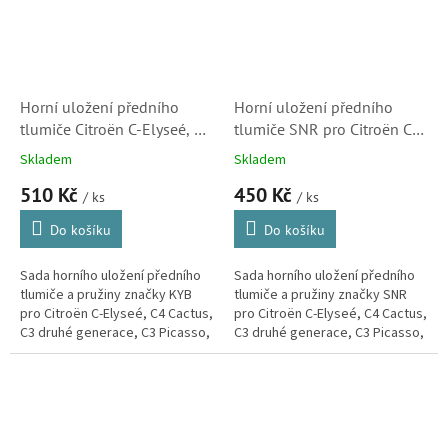
Horní uložení předního
Horní uložení předního
tlumiče Citroën C-Elyseé, C4
tlumiče SNR pro Citroën C-
Cactus, C3 II., C3 Picasso,
Elyseé, C4 Cactus, C3 II., C3
Skladem
Skladem
DS3 a C3 Aircross
Picasso, DS3 a C3 Aircross
510 Kč
450 Kč
/ ks
/ ks
Do košíku
Do košíku
Sada horního uložení předního
Sada horního uložení předního
tlumiče a pružiny značky KYB
tlumiče a pružiny značky SNR
pro Citroën C-Elyseé, C4 Cactus,
pro Citroën C-Elyseé, C4 Cactus,
C3 druhé generace, C3 Picasso,
C3 druhé generace, C3 Picasso,
DS3 a C3 Aircross.(Peugeot: 208
DS3 a C3 Aircross.(Peugeot: 208
a 301)
a 301)