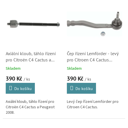
o
V
d
ý
u
p
k
i
t
s
ů
p
r
o
d
Axiální kloub, táhlo řízení
Čep řízení Lemförder - levý
u
pro Citroën C4 Cactus a
pro Citroen C4 Cactus
k
Peugeot 2008
(3938501, 1608025180)
Skladem
Skladem
t
(1608025380)
390 Kč
390 Kč
ů
/ ks
/ ks
Do košíku
Do košíku
Axiální kloub, táhlo řízení pro
Levý čep řízení Lemförder pro
Citroën C4 Cactus a Peugeot
Citroen C4 Cactus.
2008.