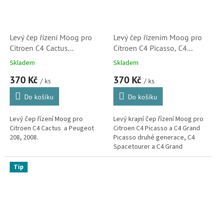
Levý čep řízení Moog pro
Levý čep řízením Moog pro
Citroen C4 Cactus
Citroen C4 Picasso, C4
(1608025180)
Spacetourer , Berlingo a C4
Skladem
Skladem
Cactus (1610817780)
370 Kč
370 Kč
/ ks
/ ks
Do košíku
Do košíku
Levý čep řízení Moog pro
Levý krajní čep řízení Moog pro
Citroen C4 Cactus a Peugeot
Citroen C4 Picasso a C4 Grand
208, 2008.
Picasso druhé generace, C4
Spacetourer a C4 Grand
Spacetourer, Berlingo třetí
generace a C4 Cactus. (Peugeot
Tip
508...