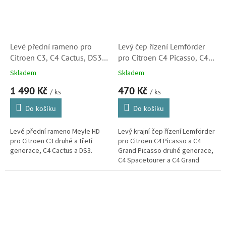
Levé přední rameno pro
Levý čep řízení Lemförder
Citroen C3, C4 Cactus, DS3
pro Citroen C4 Picasso, C4
(9803286580,
Spacetourer , Berlingo a C4
Skladem
Skladem
11160500079HD)
Cactus (1610817780)
1 490 Kč
470 Kč
/ ks
/ ks
Do košíku
Do košíku
Levé přední rameno Meyle HD
Levý krajní čep řízení Lemförder
pro Citroen C3 druhé a třetí
pro Citroen C4 Picasso a C4
generace, C4 Cactus a DS3.
Grand Picasso druhé generace,
C4 Spacetourer a C4 Grand
Spacetourer, Berlingo třetí
generace a C4 Cactus.
(Peugeot...