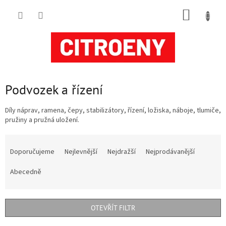
Přejít
NÁKUP
na
obsah
KOŠÍK
Podvozek a řízení
Díly náprav, ramena, čepy, stabilizátory, řízení, ložiska, náboje, tlumiče,
pružiny a pružná uložení.
Ř
a
Doporučujeme
Nejlevnější
Nejdražší
Nejprodávanější
z
e
Abecedně
n
í
p
OTEVŘÍT FILTR
r