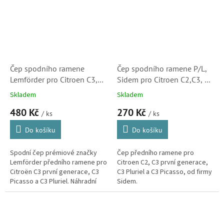
Čep spodního ramene
Čep spodního ramene P/L,
Lemförder pro Citroen C3,
Sidem pro Citroen C2,C3, C3
C3 Picasso a C3 Pluriel
Pluriel a C3 Picasso
Skladem
Skladem
(3045101, 364065)
(364065)
480 Kč
270 Kč
/ ks
/ ks
Do košíku
Do košíku
Spodní čep prémiové značky
Čep předního ramene pro
Lemförder předního ramene pro
Citroen C2, C3 první generace,
Citroën C3 první generace, C3
C3 Pluriel a C3 Picasso, od firmy
Picasso a C3 Pluriel. Náhradní
Sidem.
díly Lemförder jsou vyráběny na
stejných linkách a ve...