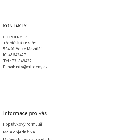
v
Z
a
á
c
á
n
í
p
í
p
a
KONTAKTY
r
t
v
CITROENY.CZ
í
k
Třebíčská 1678/60
y
594 01 Velké Meziříčí
v
IČ: 45642427
ý
Tel.: 731849422
p
E-mail: info@citroeny.cz
i
s
u
Informace pro vás
Poptávkový formulář
Moje objednávka