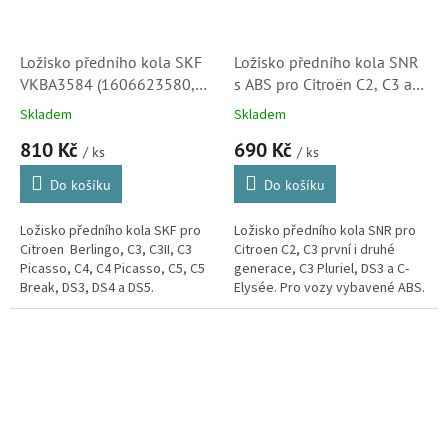
Ložisko předního kola SKF
Ložisko předního kola SNR
VKBA3584 (1606623580,
s ABS pro Citroën C2, C3 a
335069, 335084, 335097)
C3 Pluriel, C-Elysée a DS3
Skladem
Skladem
S1
(335086, R16603)
810 Kč
690 Kč
/ ks
/ ks
Do košíku
Do košíku
Ložisko předního kola SKF pro
Ložisko předního kola SNR pro
Citroen Berlingo, C3, C3II, C3
Citroen C2, C3 první i druhé
Picasso, C4, C4 Picasso, C5, C5
generace, C3 Pluriel, DS3 a C-
Break, DS3, DS4 a DS5.
Elysée. Pro vozy vybavené ABS.