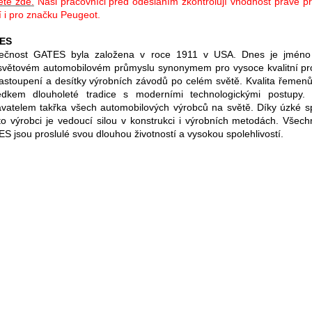
ete zde
.
Naši pracovníci před odesláním zkontrolují vhodnost právě p
tí i pro značku Peugeot.
ES
lečnost GATES byla založena v roce 1911 v USA. Dnes je jmén
světovém automobilovém průmyslu synonymem pro vysoce kvalitní pr
astoupení a desítky výrobních závodů po celém světě. Kvalita řemen
edkem dlouholeté tradice s moderními technologickými postupy
vatelem takřka všech automobilových výrobců na světě. Díky úzké sp
to výrobci je vedoucí silou v konstrukci i výrobních metodách. Všec
S jsou proslulé svou dlouhou životností a vysokou spolehlivostí.