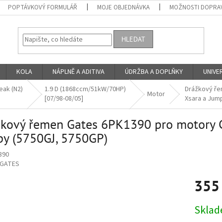
POPTÁVKOVÝ FORMULÁŘ
MOJE OBJEDNÁVKA
MOŽNOSTI DOPRAV
HLEDAT
KOLA
NÁPLNĚ A ADITIVA
ÚDRŽBA A DOPLŇKY
UNIVER
ak (N2)
1.9 D (1868ccm/51kW/70HP)
Drážkový ře
Motor
[07/98-08/05]
Xsara a Jum
kový řemen Gates 6PK1390 pro motory Ci
y (5750GJ, 5750GP)
390
GATES
355
Měrná
Skla
cena: