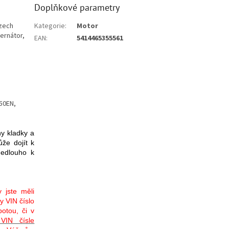
Doplňkové parametry
ozech
Kategorie
:
Motor
ernátor,
EAN
:
5414465355561
50EN,
y kladky a
že dojít k
nedlouho k
 jste měli
y VIN číslo
otou, či v
VIN čísle