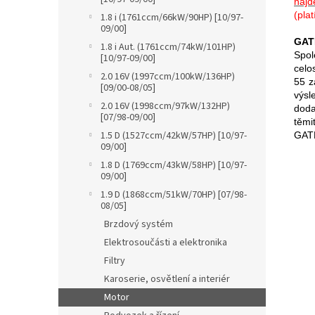
najd
(pla
1.8 i (1761ccm/66kW/90HP) [10/97-
09/00]
GAT
1.8 i Aut. (1761ccm/74kW/101HP)
Spo
[10/97-09/00]
celo
2.0 16V (1997ccm/100kW/136HP)
55 z
[09/00-08/05]
výsl
2.0 16V (1998ccm/97kW/132HP)
doda
[07/98-09/00]
těmi
1.5 D (1527ccm/42kW/57HP) [10/97-
GATE
09/00]
1.8 D (1769ccm/43kW/58HP) [10/97-
09/00]
1.9 D (1868ccm/51kW/70HP) [07/98-
08/05]
Brzdový systém
Elektrosoučásti a elektronika
Filtry
Karoserie, osvětlení a interiér
Motor