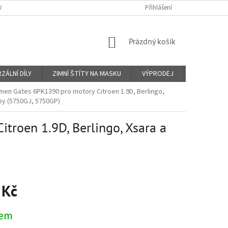
Y A PLATBY
KONTAKTY
PROČ VIN KÓD?
Přihlášení
O NÁS
OBCHO
NÁKUPNÍ
Prázdný košík
KOŠÍK
ZÁLNÍ DÍLY
ZIMNÍ ŠTÍTY NA MASKU
VÝPRODEJ
Značky
men Gates 6PK1390 pro motory Citroen 1.9D, Berlingo,
py (5750GJ, 5750GP)
troen 1.9D, Berlingo, Xsara a
 Kč
dem