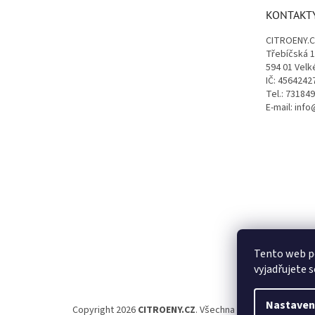
t
KONTAKT
í
CITROENY.
Třebíčská 
594 01 Velk
IČ: 4564242
Tel.: 73184
E-mail: inf
Tento web p
vyjadřujete s
Nastaven
Copyright 2026
CITROENY.CZ
. Všechna práva vyhrazena.