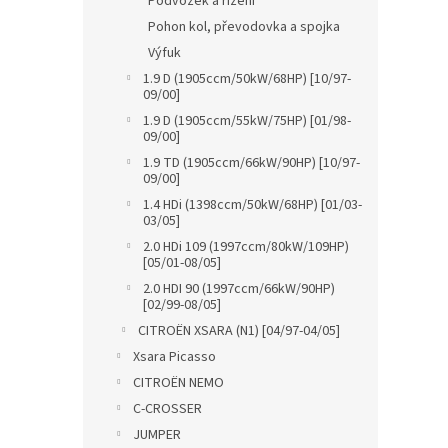
Podvozek a řízení
Pohon kol, převodovka a spojka
Výfuk
1.9 D (1905ccm/50kW/68HP) [10/97-
09/00]
1.9 D (1905ccm/55kW/75HP) [01/98-
09/00]
1.9 TD (1905ccm/66kW/90HP) [10/97-
09/00]
1.4 HDi (1398ccm/50kW/68HP) [01/03-
03/05]
2.0 HDi 109 (1997ccm/80kW/109HP)
[05/01-08/05]
2.0 HDI 90 (1997ccm/66kW/90HP)
[02/99-08/05]
CITROËN XSARA (N1) [04/97-04/05]
Xsara Picasso
CITROËN NEMO
C-CROSSER
JUMPER