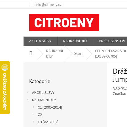
Přejít
info@citroeny.cz
na
obsah
AKCE a SLEVY
NÁHRADNÍ DÍLY
PŘÍSLUŠENSTVÍ
NÁHRADNÍ
CITROËN XSARA Bre
Domů
Xsara
DÍLY
[10/97-08/05]
P
Dráž
o
Přeskočit
s
Jump
Kategorie
kategorie
t
GA6PK1
r
AKCE a SLEVY
Značka:
a
NÁHRADNÍ DÍLY
n
C1 [2005-2014]
n
í
C2
p
C3 [od 2002]