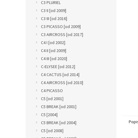
a
C3 PLURIEL
n
C3 II [od 2009]
e
C3 III [od 2016]
l
C3 PICASSO [od 2009]
C3 AIRCROSS [od 2017]
C4 I [od 2002]
C4 II [od 2009]
C4 III [od 2020]
C-ELYSEE [od 2012]
C4 CACTUS [od 2014]
C4 AIRCROSS [od 2010]
C4 PICASSO
C5 [od 2001]
C5 BREAK [od 2001]
C5 [2004]
Popi
C5 BREAK [od 2004]
C5 [od 2008]