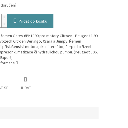
 doručení
Přidat do košíku
 řemen Gates 6PK1390 pro motory Citroen - Peugeot 1.9D
 vozech Citroen Berlingo, Xsara a Jumpy. Řemen
í příslušenství motoru jako alternátor, čerpadlo řízení
presor klimatizace či hydraulickou pumpu. (Peugeot 306,
 Expert)
informace
T SE
HLÍDAT