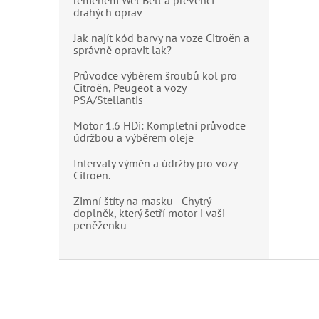
řemenem Wet Belt a prevencí
drahých oprav
Jak najít kód barvy na voze Citroën a
správně opravit lak?
Průvodce výběrem šroubů kol pro
Citroën, Peugeot a vozy
PSA/Stellantis
Motor 1.6 HDi: Kompletní průvodce
údržbou a výběrem oleje
Intervaly výměn a údržby pro vozy
Citroën.
Zimní štíty na masku - Chytrý
doplněk, který šetří motor i vaši
peněženku
Z
á
p
a