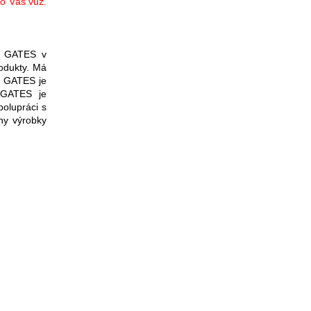
ro Váš vůz.
o GATES v
odukty. Má
ů GATES je
. GATES je
olupráci s
hny výrobky