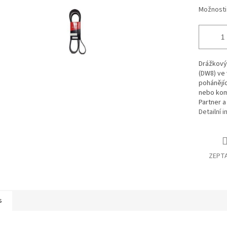
Možnosti
Drážkový
(DW8) ve
pohánějíc
nebo kom
Partner a
Detailní 
ZEPTA
s