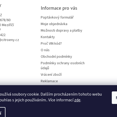
Y
Informace pro vás
CZ
Poptávkový formulář
1678/60
Moje objednávka
é Meziříčí
7
Možnosti dopravy a platby
9422
Kontakty
o@citroeny.cz
Proč VIN kód?
O nás
Obchodní podmínky
Podmínky ochrany osobních
údajů
Vrácení zboží
Reklamace
Mazací plán TOTAL
oužívá soubory cookie. Dalším procházením tohoto webu
BLOG
ouhlas s jejich používáním.. Více informací
zde
.
í