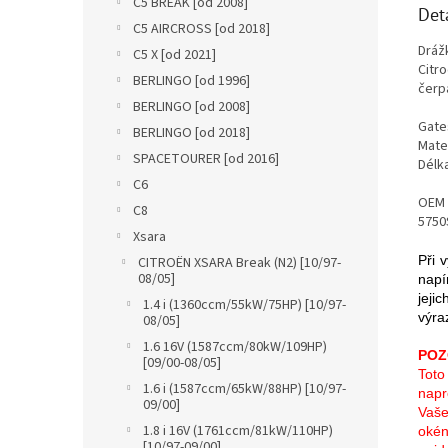
C5 BREAK [od 2008]
Det
C5 AIRCROSS [od 2018]
Dráž
C5 X [od 2021]
Citr
BERLINGO [od 1996]
čerp
BERLINGO [od 2008]
Gate
BERLINGO [od 2018]
Mater
SPACETOURER [od 2016]
Délk
C6
OEM 
C8
5750
Xsara
Při 
CITROËN XSARA Break (N2) [10/97-
08/05]
napí
jeji
1.4 i (1360ccm/55kW/75HP) [10/97-
výra
08/05]
1.6 16V (1587ccm/80kW/109HP)
POZ
[09/00-08/05]
Toto
1.6 i (1587ccm/65kW/88HP) [10/97-
napr
09/00]
Vaše
1.8 i 16V (1761ccm/81kW/110HP)
okén
[10/97-09/00]