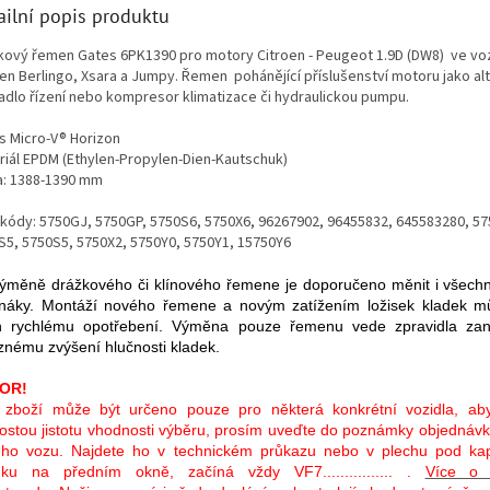
ailní popis produktu
kový řemen Gates 6PK1390 pro motory Citroen - Peugeot 1.9D (DW8) ve v
oen Berlingo, Xsara a Jumpy. Řemen pohánějící příslušenství motoru jako alt
adlo řízení nebo kompresor klimatizace či hydraulickou pumpu.
s Micro-V® Horizon
iál
EPDM (Ethylen-Propylen-Dien-Kautschuk)
a: 1388-1390 mm
kódy: 5750GJ, 5750GP, 5750S6, 5750X6, 96267902, 96455832, 645583280, 57
S5, 5750S5, 5750X2, 5750Y0, 5750Y1, 15750Y6
výměně drážkového či klínového řemene je doporučeno měnit i všechn
náky. Montáží nového řemene a novým zatížením ložisek kladek mů
ch rychlému opotřebení. Výměna pouze řemenu vede zpravidla za
znému zvýšení hlučnosti kladek.
OR!
 zboží může být určeno pouze pro některá konkrétní vozidla, aby
ostou jistotu vhodnosti výběru, prosím uveďte do poznámky objednávk
ho vozu. Najdete ho v technickém průkazu nebo v plechu pod kap
ku na předním okně, začíná vždy VF7................ .
Více o 