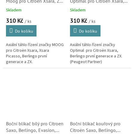
Moog pro Citroen Xsara, ZX,
Optimal pro Citroen Xsara,
Berlingo a Xsara Picasso
ZX a Berlingo (3812C0)
Skladem
Skladem
(3812C0)
310 Kč
310 Kč
/ ks
/ ks
Do košíku
Do košíku
Axiální táhlo řízení značky MOOG
Axiální táhlo řízení značky
pro Citroën Xsara, Xsara
Optimal pro Citroën Xsara,
Picasso, Berlingo první
Berlingo první generace a ZX.
generace a ZX.
(Peugeot Partner)
Boční blikač bílý pro Citroen
Boční blikač kouřový pro
Saxo, Berlingo, Evasion,
Citroën Saxo, Berlingo,