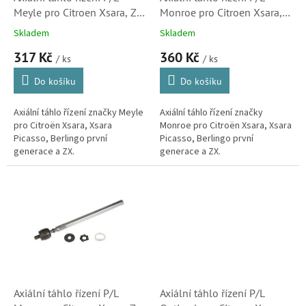
u
Meyle pro Citroen Xsara, ZX,
Monroe pro Citroen Xsara,
k
Berlingo a Xsara Picasso
ZX, Berlingo a Xsara Picasso
Skladem
Skladem
t
(3812C0)
(3812C0)
317 Kč
360 Kč
ů
/ ks
/ ks
Do košíku
Do košíku
Axiální táhlo řízení značky Meyle
Axiální táhlo řízení značky
pro Citroën Xsara, Xsara
Monroe pro Citroën Xsara, Xsara
Picasso, Berlingo první
Picasso, Berlingo první
generace a ZX.
generace a ZX.
Axiální táhlo řízení P/L
Axiální táhlo řízení P/L