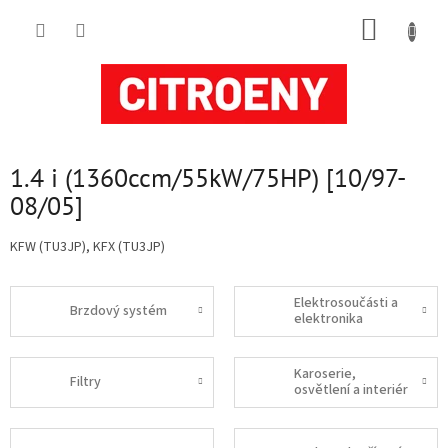
Přejít
NÁKUP
na
obsah
KOŠÍK
P
1.4 i (1360ccm/55kW/75HP) [10/97-
o
08/05]
s
t
KFW (TU3JP), KFX (TU3JP)
r
a
Elektrosoučásti a
n
Brzdový systém
elektronika
n
í
p
Karoserie,
Filtry
osvětlení a interiér
a
n
e