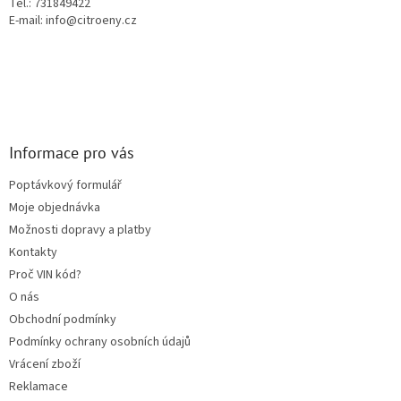
Tel.: 731849422
p
E-mail: info@citroeny.cz
i
s
u
Informace pro vás
Poptávkový formulář
Moje objednávka
Možnosti dopravy a platby
Kontakty
Proč VIN kód?
O nás
Obchodní podmínky
Podmínky ochrany osobních údajů
Vrácení zboží
Reklamace