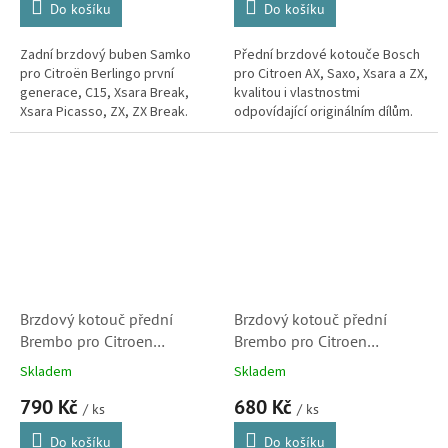
Do košíku
Do košíku
Zadní brzdový buben Samko
Přední brzdové kotouče Bosch
pro Citroën Berlingo první
pro Citroen AX, Saxo, Xsara a ZX,
generace, C15, Xsara Break,
kvalitou i vlastnostmi
Xsara Picasso, ZX, ZX Break.
odpovídající originálním dílům.
Značka Bosch je dodavatelem
brzdových systémů do
prvovýroby...
Brzdový kotouč přední
Brzdový kotouč přední
Brembo pro Citroen
Brembo pro Citroen
Berlingo, C2. C3, C4, C5,
Berlingo, Xantia, Xsara,
Skladem
Skladem
DS3, Xsara, Xsara Picasso
Xsara Picasso, ZX (4249F0,
790 Kč
680 Kč
(4246W1, 09869514,
4246W6)
/ ks
/ ks
09869511)
Do košíku
Do košíku