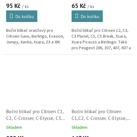
95 Kč
65 Kč
185161052)
/ ks
/ ks
Do košíku
Do košíku
Boční blikač oranžový pro
Boční blikač pro Citroen C2, C3,
Citroën Saxo, Berlingo, Evasion,
C3 Pluriel, C5, C5 Break, Xsara,
Jumpy, Xantia, Xsara, ZX a XM.
Xsara Picasso a Berlingo. Taká
pro Peugeot 206, 307, 407, 607 a
Partner.
Boční blikač pro Citroen C1,
Boční blikač pro Citroen
C2, C-Crosser, C-Elysse, C3,
C1,C2, C-Crosser, C-Elysse,
C5, Xsara, Xsara Picasso
C3, C5, Xsara, Xsara Picasso
Skladem
Skladem
(6325G3)
(6325G3, 180273002,