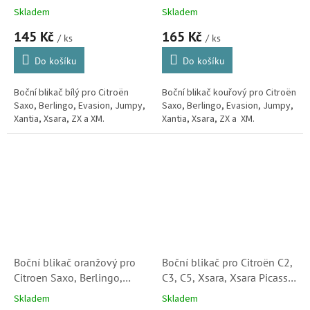
Jumpy, Xantia, Xsara, ZX,
Evasion, Jumpy, Xantia,
Skladem
Skladem
XM (632567, 185161152)
Xsara, ZX, XM (1614159,
145 Kč
165 Kč
S2
632562)
/ ks
/ ks
Do košíku
Do košíku
Boční blikač bílý pro Citroën
Boční blikač kouřový pro Citroën
Saxo, Berlingo, Evasion, Jumpy,
Saxo, Berlingo, Evasion, Jumpy,
Xantia, Xsara, ZX a XM.
Xantia, Xsara, ZX a XM.
Boční blikač oranžový pro
Boční blikač pro Citroën C2,
Citroen Saxo, Berlingo,
C3, C5, Xsara, Xsara Picasso
Evasion, Jumpy, Xantia,
a Berlingo (632574,
Skladem
Skladem
Xsara, ZX, XM (632545,
5501402NUEC) S2