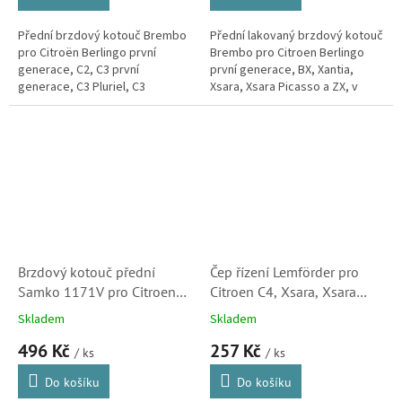
Přední brzdový kotouč Brembo
Přední lakovaný brzdový kotouč
pro Citroën Berlingo první
Brembo pro Citroen Berlingo
generace, C2, C3 první
první generace, BX, Xantia,
generace, C3 Pluriel, C3
Xsara, Xsara Picasso a ZX, v
Picasso, C4 první i druhé
některých motorizacích.
generace, C5 první generace,
Kotouče kvalitou i vlastnostmi...
DS3, DS3 Cabrio,...
Brzdový kotouč přední
Čep řízení Lemförder pro
Samko 1171V pro Citroen
Citroen C4, Xsara, Xsara
AX, Saxo, Xsara a ZX
Picasso, Berlingo, C15 a ZX
Skladem
Skladem
(4246A7, 424694, 424996,
(381750, 1207005)
496 Kč
257 Kč
91517695, 95661747)
/ ks
/ ks
Do košíku
Do košíku