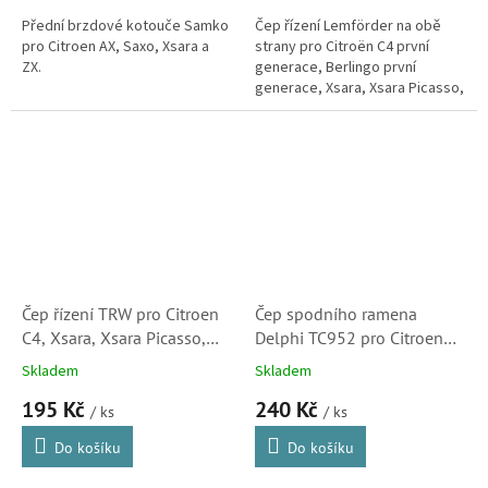
Přední brzdové kotouče Samko
Čep řízení Lemförder na obě
pro Citroen AX, Saxo, Xsara a
strany pro Citroën C4 první
ZX.
generace, Berlingo první
generace, Xsara, Xsara Picasso,
C15, ZX, Visa a LNA. (Peugeot
104, 205, 305, 306, 307, 309 a...
Čep řízení TRW pro Citroen
Čep spodního ramena
C4, Xsara, Xsara Picasso,
Delphi TC952 pro Citroen
Berlingo, C15, Visa a ZX
Berlingo, Xsara, Xsara
Skladem
Skladem
(381750)
Picasso (364051)
195 Kč
240 Kč
/ ks
/ ks
Do košíku
Do košíku