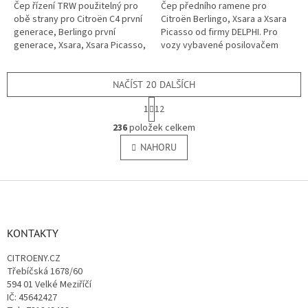
Čep řízení TRW použitelný pro
Čep předního ramene pro
obě strany pro Citroën C4 první
Citroën Berlingo, Xsara a Xsara
generace, Berlingo první
Picasso od firmy DELPHI. Pro
generace, Xsara, Xsara Picasso,
vozy vybavené posilovačem
C15, ZX, Visa a LNA. (Peugeot
řízení.
104, 205, 305, 306, 307, 309...
NAČÍST 20 DALŠÍCH
S
1
12
t
O
r
236
položek celkem
v
á
l
NAHORU
n
á
k
o
d
v
Z
a
á
c
á
n
í
p
í
p
a
KONTAKTY
r
t
v
CITROENY.CZ
í
k
Třebíčská 1678/60
y
594 01 Velké Meziříčí
v
IČ: 45642427
ý