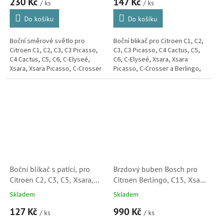
230 Kč
147 Kč
1647158)
/ ks
/ ks
Do košíku
Do košíku
Boční směrové světlo pro
Boční blikač pro Citroen C1, C2,
Citroen C1, C2, C3, C3 Picasso,
C3, C3 Picasso, C4 Cactus, C5,
C4 Cactus, C5, C6, C-Elyseé,
C6, C-Elyseé, Xsara, Xsara
Xsara, Xsara Picasso, C-Crosser
Picasso, C-Crosser a Berlingo,
a Berlingo, Jumpy a
Jumpy a Spacetourer.
Spacetourer.
Boční blikač s paticí, pro
Brzdový buben Bosch pro
Citroën C2, C3, C5, Xsara,
Citroen Berlingo, C15, Xsara
Xsara Picasso a Berlingo
Break, Xsara Picasso, ZX a
Skladem
Skladem
(632574)S1
ZX Break (0986477060)
127 Kč
990 Kč
/ ks
/ ks