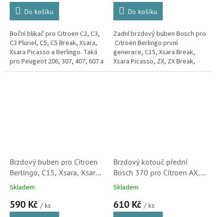
Do košíku
Do košíku
Boční blikač pro Citroen C2, C3,
Zadní brzdový buben Bosch pro
C3 Pluriel, C5, C5 Break, Xsara,
Citroën Berlingo první
Xsara Picasso a Berlingo. Taká
generace, C15, Xsara Break,
pro Peugeot 206, 307, 407, 607 a
Xsara Picasso, ZX, ZX Break,
Partner.
kvalitou i vlastnostmi
odpovídající originálním dílům.
Brzdový buben pro Citroen
Brzdový kotouč přední
Berlingo, C15, Xsara, Xsara
Bosch 370 pro Citroen AX,
Picasso a ZX a ZX Break
Saxo, Xsara a ZX (4246A7,
Skladem
Skladem
(24724, 7D0146)
424694, 424996,
590 Kč
610 Kč
91517695, 95661747,
/ ks
/ ks
0986478370)