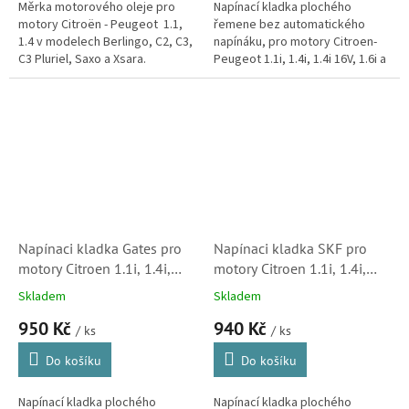
Měrka motorového oleje pro
Napínací kladka plochého
motory Citroën - Peugeot 1.1,
řemene bez automatického
1.4 v modelech Berlingo, C2, C3,
napínáku, pro motory Citroen-
C3 Pluriel, Saxo a Xsara.
Peugeot 1.1i, 1.4i, 1.4i 16V, 1.6i a
1.6i 16V v modelech C2, C3, C3
Pluriel a C4. (Peugeot 1007,...
Napínaci kladka Gates pro
Napínaci kladka SKF pro
motory Citroen 1.1i, 1.4i,
motory Citroen 1.1i, 1.4i,
1.6i, 1.6i 16V (5751C3,
1.6i, 1.6i 16V (5751C3,
Skladem
Skladem
5751G7, 1611425280)
5751G7, 1611425280)
950 Kč
940 Kč
/ ks
/ ks
Do košíku
Do košíku
Napínací kladka plochého
Napínací kladka plochého