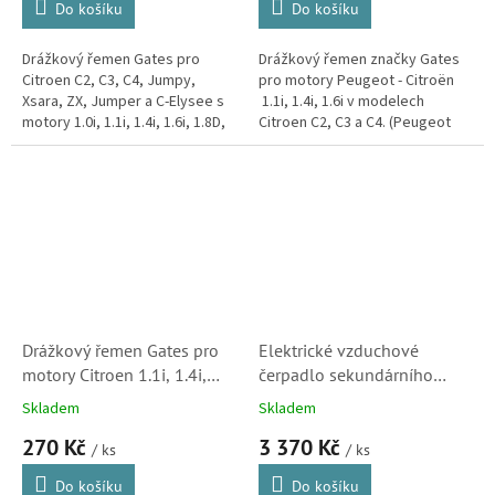
Do košíku
Do košíku
Drážkový řemen Gates pro
Drážkový řemen značky Gates
Citroen C2, C3, C4, Jumpy,
pro motory Peugeot - Citroën
Xsara, ZX, Jumper a C-Elysee s
1.1i, 1.4i, 1.6i v modelech
motory 1.0i, 1.1i, 1.4i, 1.6i, 1.8D,
Citroen C2, C3 a C4. (Peugeot
1.9D a 1.9TD.
1007, 207, 307)
Drážkový řemen Gates pro
Elektrické vzduchové
motory Citroen 1.1i, 1.4i,
čerpadlo sekundárního
1.6i, 1.6i 16V (6PK1069,
vzduchu pro Citroen C2, C3,
Skladem
Skladem
6PK1070, 5750WZ)
Berlingo a Xsara (1618C0)
270 Kč
3 370 Kč
/ ks
/ ks
Do košíku
Do košíku