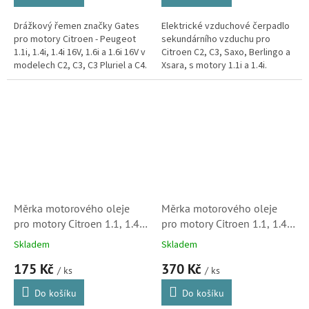
Drážkový řemen značky Gates
Elektrické vzduchové čerpadlo
pro motory Citroen - Peugeot
sekundárního vzduchu pro
1.1i, 1.4i, 1.4i 16V, 1.6i a 1.6i 16V v
Citroen C2, C3, Saxo, Berlingo a
modelech C2, C3, C3 Pluriel a C4.
Xsara, s motory 1.1i a 1.4i.
(Peugeot 1007, 206, 207, 307,
308)
Měrka motorového oleje
Měrka motorového oleje
pro motory Citroen 1.1, 1.4,
pro motory Citroen 1.1, 1.4,
1.6, C3, Berlingo, Saxo,
1.6, C3, Berlingo, Saxo,
Skladem
Skladem
Xsara, Xsara Picasso
Xsara, Xsara Picasso
175 Kč
370 Kč
(117475, 723516, 55956)
(117475)
/ ks
/ ks
Do košíku
Do košíku