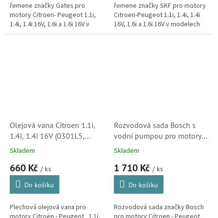
řemene značky Gates pro
řemene značky SKF pro motory
motory Citroen- Peugeot 1.1i,
Citroen-Peugeot 1.1i, 1.4i, 1.4i
1.4i, 1.4i 16V, 1.6i a 1.6i 16V v
16V, 1.6i a 1.6i 16V v modelech
modelech C2, C3, C3 Pluriel a C4.
C2, C3, C3 Pluriel a C4. Značka
(Peugeot 1007, 206, 207, 307,...
SKF je dodavatelem kladek...
Olejová vana Citroen 1.1i,
Rozvodová sada Bosch s
1.4i, 1.4i 16V (0301L5,
vodní pumpou pro motory
0301L6, 10000056)
Citroen 1.4i v C2, C3,
Skladem
Skladem
Berlingo, Saxo, Xsara a
660 Kč
1 710 Kč
Nemo (1987948725,
/ ks
/ ks
1609525180, 1987946934)
Do košíku
Do košíku
Plechová olejová vana pro
Rozvodová sada značky Bosch
motory Citroën - Peugeot 1.1i,
pro motory Citroen - Peugeot