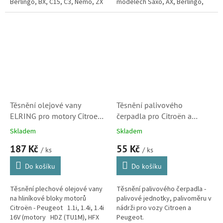
Berlingo, BX, C15, C3, Nemo, ZX
modelech Saxo, AX, Berlingo,
a Xsara.
BX, C15, C3, Nemo, ZX a Xsara.
Těsnění olejové vany
Těsnění palivového
ELRING pro motory Citroen
čerpadla pro Citroën a
1.1i, 1.4i, 1.4i 16V (984451,
Peugeot (153141, 25204)
Skladem
Skladem
0301L5, 0301L6, SK)
187 Kč
55 Kč
/ ks
/ ks
Do košíku
Do košíku
Těsnění plechové olejové vany
Těsnění palivového čerpadla -
na hliníkové bloky motorů
palivové jednotky, palivoměru v
Citroën - Peugeot 1.1i, 1.4i, 1.4i
nádrži pro vozy Citroen a
16V (motory HDZ (TU1M), HFX
Peugeot.