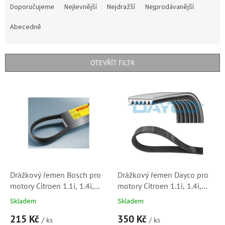
a
Doporučujeme
Nejlevnější
Nejdražší
Nejprodávanější
z
e
Abecedně
n
í
p
OTEVŘÍT FILTR
r
o
V
d
ý
u
p
k
i
t
s
ů
p
r
o
d
Drážkový řemen Bosch pro
Drážkový řemen Dayco pro
u
motory Citroen 1.1i, 1.4i,
motory Citroen 1.1i, 1.4i,
k
1.6i - C2, C3, C4 (5750PL,
1.6i, 1.6i 16V (6PK1069,
Skladem
Skladem
t
5750PN, 5750WY,
6PK1070, 6PK1068,
215 Kč
350 Kč
ů
9653319680, 6PK1050)
5750WZ)
/ ks
/ ks