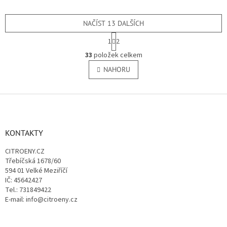
(TU1JP), KFX, KFC (TU3JP),
KFW (TU3JP) KFU (ET3J4))
NAČÍST 13 DALŠÍCH
S
1
2
t
O
r
33
položek celkem
v
á
l
NAHORU
n
á
k
o
d
v
Z
a
á
c
á
n
í
p
í
p
a
KONTAKTY
r
t
v
CITROENY.CZ
í
k
Třebíčská 1678/60
y
594 01 Velké Meziříčí
v
IČ: 45642427
ý
Tel.: 731849422
p
E-mail: info@citroeny.cz
i
s
u