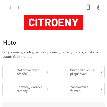
Přejít
NÁKUP
na
obsah
KOŠÍK
Motor
Filtry, řemeny, kladky, rozvody, těsnění, uložení, mazání, ložiska, a
ostatní části motoru.
Motorové díly a
Přívod vzduchu a
těsnění
přeplňování
Rozvody, kladky a
Zapalování a
řemeny
žhavení
Ř