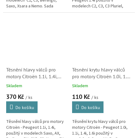
modelech C2, C3, Berlingo,
Peugeot 1.4i použito v
Saxo, Xsara a Nemo. Sada
modelech C2, C3, C3 Pluriel,
obsahuje ozubený řemen,
Berlingo, Nemo. (Peugeot 1007,
kladky a vodní pumpu pro
207, Partner)
kompletní...
Těsnění hlavy válců pro
Těsnění krytu hlavy válců
motory Citroën 1.1i, 1.4i,
pro motory Citroën 1.0i, 1.1i,
(0209CJ, 0209W6, 0209CK,
1.4i a 1.6i (713114600,
Skladem
Skladem
613371500) S1
024954) S1
370 Kč
110 Kč
/ ks
/ ks
Do košíku
Do košíku
Těsnění hlavy válců pro motory
Těsnění krytu hlavy válců pro
Citroën - Peugeot 1.1i, 1.4i,
motory Citroën - Peugeot 1.0i,
použitý v modelech Saxo, AX,
1.1i, 1.4i, 1.6i použitý v