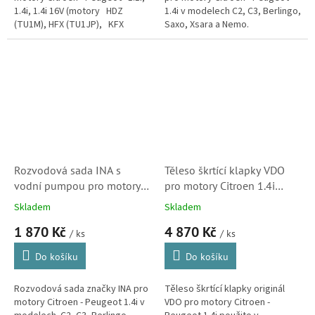
1.4i, 1.4i 16V (motory HDZ
1.4i v modelech C2, C3, Berlingo,
(TU1M), HFX (TU1JP), KFX
Saxo, Xsara a Nemo.
(TU3JP), KFW (TU3JP) KFU
Sada obsahuje ozubený řemen,
(ET3J4))
kladky a vodní pumpu pro
kompletní...
Rozvodová sada INA s
Těleso škrtící klapky VDO
vodní pumpou pro motory
pro motory Citroen 1.4i
Citroen 1.4i v C2, C3,
(408239821001Z, 1635R8,
Skladem
Skladem
Berlingo, Saxo, Xsara a
9640796280, 408-239-
1 870 Kč
4 870 Kč
Nemo (530033530,
821-001Z)
/ ks
/ ks
1609525180)
Do košíku
Do košíku
Rozvodová sada značky INA pro
Těleso škrtící klapky originál
motory Citroen - Peugeot 1.4i v
VDO pro motory Citroen -