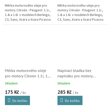
Měrka motorového oleje pro
Měrka motorového oleje pro
motory Citroën - Peugeot 1.1i ,
motory Citroën - Peugeot 1.1i ,
1.4i a 1.6i v modelech Berlingo,
1.4i a 1.6i v modelech Berlingo,
C3, Saxo, Xsara a Xsara Picasso.
C3, Saxo, Xsara a Xsara Picasso.
Pro Peugeot v modelech 106,
Pro Peugeot v modelech 106,
206, 306, 307 a Partner.
206, 306, 307 a Partner.
Měrka motorového oleje
Napínaci kladka bez
pro motory Citroen 1.1i, 1.4i
napínáku pro motory
v modelech C2, C3,
Citroen 1.1i, 1.4i, 1.6i, 1.6i
Skladem
Skladem
Berlingo, Saxo, Xsara
16V (5751C3, 5751G7,
175 Kč
285 Kč
(117482, 117444) S2
1611425280,
/ ks
/ ks
331316170390,
Do košíku
Do košíku
E2P5981BTA)