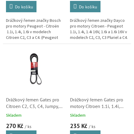
Do košíku
Do košíku
Drážkový řemen značky Bosch
Drážkový řemen značky Dayco
pro motory Peugeot - Citroën
pro motory Citroen - Peugeot
1.1i, 1.4i, 1.6i v modelech
1.1i, 1.4i, 1.4i 16V, 1.6i a 1.6i 16V v
Citroen C2, C3 a C4. (Peugeot
modelech C2, C3, C3 Pluriel a C4.
1007, 207, 307)
(Peugeot 1007, 206, 207, 307,
308)
Drážkový řemen Gates pro
Drážkový řemen Gates pro
Citroen C2, C3, C4, Jumpy,
motory Citroen 1.1i, 1.4i,
Xsara, ZX, Jumper a C-
1.6i - C2, C3, C4 (5750PL,
Skladem
Skladem
Elysee (5750WN)
5750PN, 5750WY,
270 Kč
235 Kč
6PK1053)
/ ks
/ ks