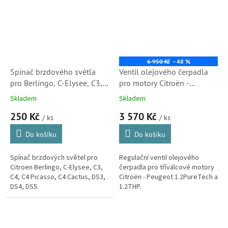
6 950 Kč
–48 %
Spínač brzdového světla
Ventil olejového čerpadla
pro Berlingo, C-Elysee, C3,
pro motory Citroën -
C4, C4 Picasso, C4 Cactus,
Peugeot 1.2PureTech a
Skladem
Skladem
DS3, DS4, DS5 (453470,
1.2THP (9675081780)
250 Kč
3 570 Kč
71283, 9804869480, SK)
/ ks
/ ks
S1
Do košíku
Do košíku
Spínač brzdových světel pro
Regulační ventil olejového
Citroen Berlingo, C-Elysee, C3,
čerpadla pro tříválcové motory
C4, C4 Picasso, C4 Cactus, DS3,
Citroën - Peugeot 1.2PureTech a
DS4, DS5.
1.2THP.