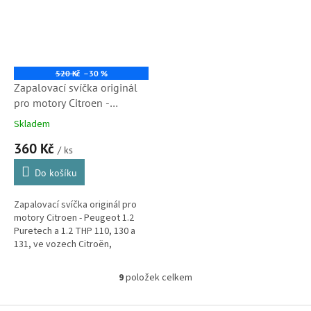
520 Kč
–30 %
Zapalovací svíčka originál
pro motory Citroen -
Peugeot 1.2 THP 110 a 130
Skladem
Puretech (9833964280,
360 Kč
9863013680)
/ ks
Do košíku
Zapalovací svíčka originál pro
motory Citroen - Peugeot 1.2
Puretech a 1.2 THP 110, 130 a
131, ve vozech Citroën,
Peugeot, Toyota, Fiat a Opel.
9
položek celkem
O
v
l