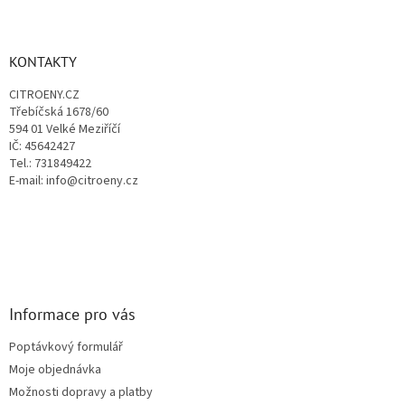
Z
á
á
d
p
a
a
KONTAKTY
c
t
í
CITROENY.CZ
í
p
Třebíčská 1678/60
r
594 01 Velké Meziříčí
v
IČ: 45642427
k
Tel.: 731849422
y
E-mail: info@citroeny.cz
v
ý
p
i
s
u
Informace pro vás
Poptávkový formulář
Moje objednávka
Možnosti dopravy a platby