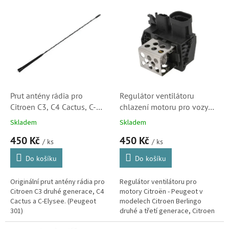
o
V
d
ý
u
p
k
i
t
s
ů
p
r
o
d
Prut antény rádia pro
Regulátor ventilátoru
u
Citroen C3, C4 Cactus, C-
chlazení motoru pro vozy
k
Elysee, Peugeot 301
Citroen a Peugeot (1308CP,
Skladem
Skladem
t
(6587J0)
723988, 9847019780)
450 Kč
450 Kč
ů
/ ks
/ ks
Do košíku
Do košíku
Originální prut antény rádia pro
Regulátor ventilátoru pro
Citroen C3 druhé generace, C4
motory Citroën - Peugeot v
Cactus a C-Elysee. (Peugeot
modelech Citroen Berlingo
301)
druhé a třetí generace, Citroen
C4, Spacetourer, C4