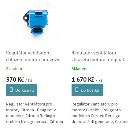
Spacetourer, DS4, DS5, C-Elysee
a C1. (Peugeot...
Regulátor ventilátoru
Regulátor ventilátoru
chlazení motoru pro vozy
chlazení motoru, originál
Citroen a Peugeot (1308CP,
Citroen (1308CP,
Skladem
Skladem
DEP008TT, 9847019780)
9829220580, 9847019780)
370 Kč
1 670 Kč
/ ks
/ ks
Do košíku
Do košíku
Regulátor ventilátoru pro
Regulátor ventilátoru pro
motory Citroën - Peugeot v
motory Citroën - Peugeot v
modelech Citroen Berlingo
modelech Citroen Berlingo
druhé a třetí generace, Citroen
druhé a třetí generace, Citroen
C4, Spacetourer, C4
C4, Spacetourer, C4
Spacetourer, DS4, DS5, C-Elysee
Spacetourer, DS4, DS5, C-Elysee