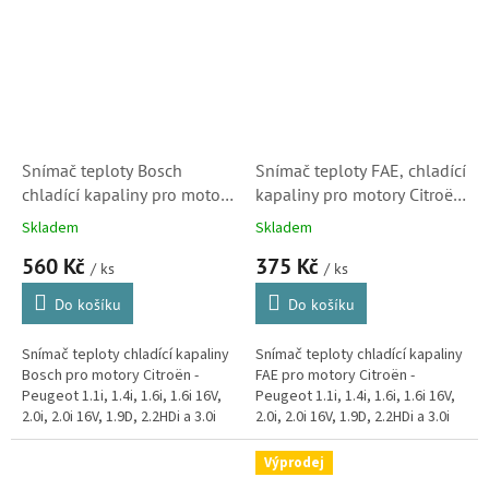
a C1....
a C1....
Snímač teploty Bosch
Snímač teploty FAE, chladící
chladící kapaliny pro motory
kapaliny pro motory Citroën
Citroën (1338A7,
(1338A7, 9636777180, SK)
Skladem
Skladem
9636777180, SK)
S1
560 Kč
375 Kč
/ ks
/ ks
Do košíku
Do košíku
Snímač teploty chladící kapaliny
Snímač teploty chladící kapaliny
Bosch pro motory Citroën -
FAE pro motory Citroën -
Peugeot 1.1i, 1.4i, 1.6i, 1.6i 16V,
Peugeot 1.1i, 1.4i, 1.6i, 1.6i 16V,
2.0i, 2.0i 16V, 1.9D, 2.2HDi a 3.0i
2.0i, 2.0i 16V, 1.9D, 2.2HDi a 3.0i
V6. Použit například v modelech
V6. Použit například v modelech
C2, C3, C4,...
C2, C3, C4,...
Výprodej