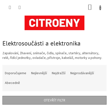
Přejít
NÁKUP
na
obsah
KOŠÍK
Elektrosoučásti a elektronika
Zapalování, žhavení, snímače, čidla, spínače, startéry, alternátory,
relé, řídící jednotky, ovladače, přístroje, kabeláž, motorky a pohony.
Ř
a
Doporučujeme
Nejlevnější
Nejdražší
Nejprodávanější
z
e
Abecedně
n
í
p
OTEVŘÍT FILTR
r