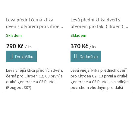
Levá přední černá klika
Levá přední klika dveří s
dveří s otvorem pro Citroen
otvorem pro lak, Citroen C2,
C2, C3 a C3 Pluriel
C3 a C3 Pluriel (9101W9,
Skladem
Skladem
(9101W4, ZC3301PFL)
1645661, ZP3307PFL,
290 Kč
370 Kč
721732)
/ ks
/ ks
Do košíku
Do košíku
Levá vnější klika předních dveří,
Levá vnější klika předních dveří
černá pro Citroen C2, C3 první a
pro Citroen C2, C3 první a druhé
druhé generace a C3 Pluriel.
generace a C3 Pluriel, s hladkým
(Peugeot 307)
povrchem vhodným pro další
lakování. (Peugeot 307)