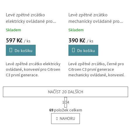
Levé zpětné zrcátko
Levé zpětné zrcátko
elektricky ovládané pro
mechanicky ovládané pro
Citroen C3 (8149FJ,
Citroen C3 (305-0014,
Skladem
Skladem
1644213,
8149FG, 5402041112851P)
597 Kč
390 Kč
5402041125851P,
/ ks
/ ks
3050016)
Do košíku
Do košíku
Levé zpětné zrcátko elektricky
Levé zpětné zrcátko, černé pro
ovládané, konvexní pro Citroen
Citroen C3 první generace
C3 první generace.
mechanicky ovládané, konvexní.
NAČÍST 20 DALŠÍCH
S
1
4
t
O
r
69
položek celkem
v
á
l
NAHORU
n
á
k
o
d