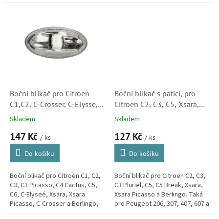
Partner.
a Berlingo, Jumpy a
Spacetourer.
Boční blikač pro Citroen
Boční blikač s paticí, pro
C1,C2, C-Crosser, C-Elysse,
Citroën C2, C3, C5, Xsara,
C3, C5, Xsara, Xsara Picasso
Xsara Picasso a Berlingo
Skladem
Skladem
(6325G3, 180273002,
(632574)S1
147 Kč
127 Kč
1647158)
/ ks
/ ks
Do košíku
Do košíku
Boční blikač pro Citroen C1, C2,
Boční blikač pro Citroen C2, C3,
C3, C3 Picasso, C4 Cactus, C5,
C3 Pluriel, C5, C5 Break, Xsara,
C6, C-Elyseé, Xsara, Xsara
Xsara Picasso a Berlingo. Taká
Picasso, C-Crosser a Berlingo,
pro Peugeot 206, 307, 407, 607 a
Jumpy a Spacetourer.
Partner.