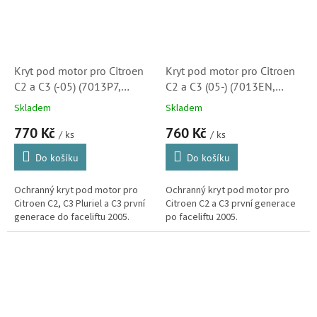
Kryt pod motor pro Citroen
Kryt pod motor pro Citroen
C2 a C3 (-05) (7013P7,
C2 a C3 (05-) (7013EN,
RP150503,) S1
7013AL, 1644345,
Skladem
Skladem
CNC3052800,
770 Kč
760 Kč
6601020519860P) S1
/ ks
/ ks
Do košíku
Do košíku
Ochranný kryt pod motor pro
Ochranný kryt pod motor pro
Citroen C2, C3 Pluriel a C3 první
Citroen C2 a C3 první generace
generace do faceliftu 2005.
po faceliftu 2005.