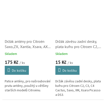
Držák antény pro Citroën
Držák závěsu zadní desky,
Saxo,ZX, Xantia, Xsara, AX,
plata kufru pro Citroen C2,
Berlingo, Jumpy, C15, XM,
C3, C4 Cactus, Saxo, XM,
Skladem
Skladem
C3, XM, Evasion (656110)
Xsara Picasso a DS3
175 Kč
15 Kč
S2
(Peugeot, 699218)
/ ks
/ ks
Do košíku
Do košíku
Patice antény, pro našroubování
Držák závěsu zadní desky, plata
prutu antény, použitý u většiny
kufru pro Citroen C2, C3, C4
starších modelů Citroënu.
Cactus, Saxo, XM, Xsara Picasso
a DS3.