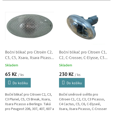
r
o
V
d
ý
u
p
k
i
t
s
ů
p
r
o
d
Boční blikač pro Citroën C2,
Boční blikač pro Citroen C1,
u
C3, C5, Xsara, Xsara Picasso
C2, C-Crosser, C-Elysse, C3,
k
a Berlingo (632574,
C5, Xsara, Xsara Picasso
Skladem
Skladem
t
5501402NUEC) S2
(6325G3)
65 Kč
230 Kč
ů
/ ks
/ ks
Do košíku
Do košíku
Boční blikač pro Citroen C2, C3,
Boční směrové světlo pro
C3 Pluriel, C5, C5 Break, Xsara,
Citroen C1, C2, C3, C3 Picasso,
Xsara Picasso a Berlingo. Taká
C4 Cactus, C5, C6, C-Elyseé,
pro Peugeot 206, 307, 407, 607 a
Xsara, Xsara Picasso, C-Crosser