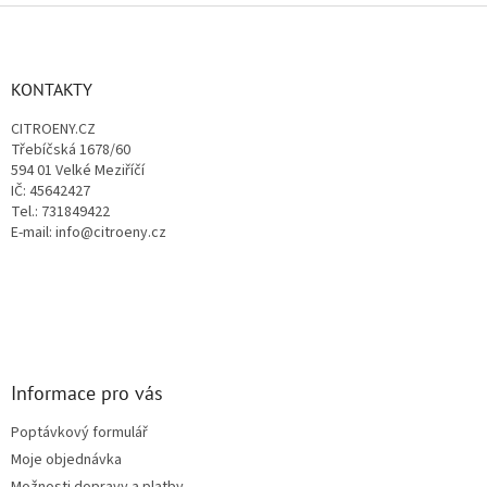
v
Z
a
á
c
á
n
í
p
í
p
a
KONTAKTY
r
t
v
CITROENY.CZ
í
k
Třebíčská 1678/60
y
594 01 Velké Meziříčí
v
IČ: 45642427
ý
Tel.: 731849422
p
E-mail: info@citroeny.cz
i
s
u
Informace pro vás
Poptávkový formulář
Moje objednávka