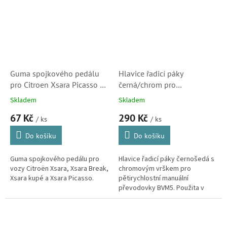
Guma spojkového pedálu
Hlavice řadicí páky
pro Citroen Xsara Picasso a
černá/chrom pro
Xsara (213015, 591173,
převodovky BVM5 Citroen -
Skladem
Skladem
M6184) S2
Peugeot (2403CV, 25201,
67 Kč
290 Kč
65000, 280600)
/ ks
/ ks
Do košíku
Do košíku
Guma spojkového pedálu pro
Hlavice řadicí páky černošedá s
vozy Citroën Xsara, Xsara Break,
chromovým vrškem pro
Xsara kupé a Xsara Picasso.
pětirychlostní manuální
převodovky BVM5. Použita v
modelech Citroen C2,C3, C4, C4
Picasso, Saxo, C8, Berlingo
druhé...