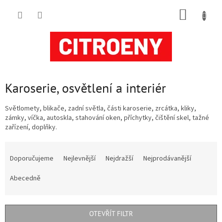
Přejít
NÁKUP
na
obsah
KOŠÍK
Karoserie, osvětlení a interiér
Světlomety, blikače, zadní světla, části karoserie, zrcátka, kliky,
zámky, víčka, autoskla, stahování oken, příchytky, čištění skel, tažné
zařízení, doplňky.
Ř
a
Doporučujeme
Nejlevnější
Nejdražší
Nejprodávanější
z
e
Abecedně
n
í
p
OTEVŘÍT FILTR