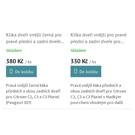
Klika dveří vnější černá pro
Klika dveří vnější pro pravé
pravé přední a zadní dveře,
přední a zadní dveře pro
Citroen C2, C3 a C3 Pluriel
lak, Citroen C2, C3 a C3
Skladem
Skladem
(9101W5, ZC3301PFRK,
Pluriel (9101W8, 1645660,
380 Kč
330 Kč
601008017402P)
ZP3307PFRK,
/ ks
/ ks
601008017402P)
Do košíku
Do košíku
Pravá vnější černá klika
Pravá vnější klika předních a
předních a obou zadních dveří
obou zadních dveří pro Citroen
pro Citroen C2, C3 a C3 Pluriel.
C2, C3 a C3 Pluriel s hladkým
(Peugeot 307)
povrchem vhodným pro další
lakování. (Peugeot 307)