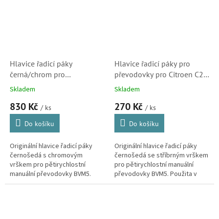
Hlavice řadicí páky
Hlavice řadicí páky pro
černá/chrom pro
převodovky pro Citroen C2,
převodovky BVM5, originál
C3 -09, Berlingo, Jumpy a
Skladem
Skladem
Citroen - Peugeot (2403CN,
Peugeot Partner -08 a
830 Kč
270 Kč
2403P2)
Expert (2403CX, 2403CZ,
/ ks
/ ks
2403EN, 13599326,
Do košíku
Do košíku
63SKV027)
Originální hlavice řadicí páky
Originální hlavice řadicí páky
černošedá s chromovým
černošedá se stříbrným vrškem
vrškem pro pětirychlostní
pro pětirychlostní manuální
manuální převodovky BVM5.
převodovky BVM5. Použita v
Použita v modelech Citroen
modelech Citroen C2, C3 první
C2,C3, C4, C4 Picasso, Saxo, C8,
generace, Berlingo první...
Berlingo...