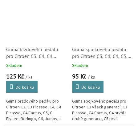
Guma brzdového pedálu
Guma spojkového pedálu
pro Citroen C3, C4, C4
pro Citroen C3, C4, C4, C5,
Picasso, C5, C-Elysee,
C6, C-Elysee, DS3, DS4
Skladem
Skladem
Berlingo, C6, Jumpy a C8
(213028, 213026, M6189,
125 Kč
95 Kč
(450421, 450417, 25509,
38943) S2
/ ks
/ ks
FT13066, 188788, M6183)
Do košíku
Do košíku
Guma brzdového pedálu pro
Guma spojkového pedálu pro
Citroen C3, C3 Picasso, C4, C4
Citroen C3 všech generací, C3
Picasso, C4 Cactus, C5, C-
Picasso, C4 Cactus, C4 první i
Elysee, Berlingo, C6, Jumpy, a
druhé generace, C5 první
C8. (Peugeot 2008, 207, 208,
generace, C6, C-Elyseé, DS3 a
301, 307, 308, 407, 508, 807,...
DS4.