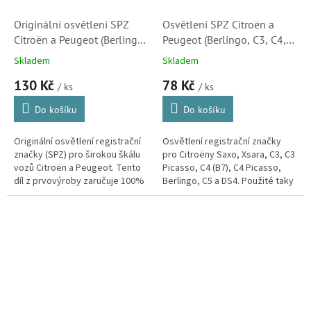
Originální osvětlení SPZ
Osvětlení SPZ Citroën a
Citroën a Peugeot (Berlingo,
Peugeot (Berlingo, C3, C4,
C3, C4, C5, Partner) -
C5, Partner) - náhrada
Skladem
Skladem
6340A3
6340A3
130 Kč
78 Kč
/ ks
/ ks
Do košíku
Do košíku
Originální osvětlení registrační
Osvětlení registrační značky
značky (SPZ) pro širokou škálu
pro Citroëny Saxo, Xsara, C3, C3
vozů Citroën a Peugeot. Tento
Picasso, C4 (B7), C4 Picasso,
díl z prvovýroby zaručuje 100%
Berlingo, C5 a DS4. Použité taky
kompatibilitu, perfektní těsnost
u modelů Peugeot 206+, 207,
proti vlhkosti a...
306, 307, 308, 406, 407,...