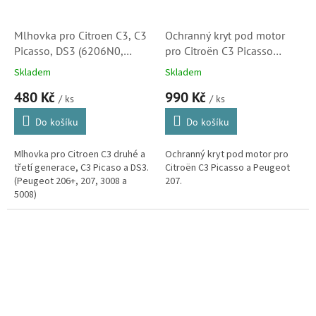
Mlhovka pro Citroen C3, C3
Ochranný kryt pod motor
Picasso, DS3 (6206N0,
pro Citroën C3 Picasso
9685425280, 5727292)
(7013FZ, 7013KS) S1
Skladem
Skladem
480 Kč
990 Kč
/ ks
/ ks
Do košíku
Do košíku
Mlhovka pro Citroen C3 druhé a
Ochranný kryt pod motor pro
třetí generace, C3 Picaso a DS3.
Citroën C3 Picasso a Peugeot
(Peugeot 206+, 207, 3008 a
207.
5008)