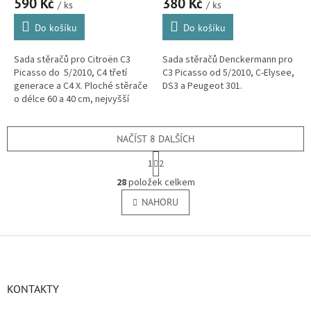
590 Kč
380 Kč
/ ks
/ ks
Do košíku
Do košíku
Sada stěračů pro Citroën C3
Sada stěračů Denckermann pro
Picasso do 5/2010, C4 třetí
C3 Picasso od 5/2010, C-Elysee,
generace a C4 X. Ploché stěrače
DS3 a Peugeot 301.
o délce 60 a 40 cm, nejvyšší
kvality. Vhodné taky pro Fiat
Doblo, Ford Kuga, Opel...
NAČÍST 8 DALŠÍCH
S
1
2
t
O
r
28
položek celkem
v
á
l
NAHORU
n
á
k
o
d
v
Z
a
á
c
á
n
í
p
í
p
a
KONTAKTY
r
t
v