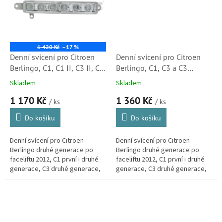
1 420 Kč
–17 %
Denní svícení pro Citroen
Denní svícení pro Citroen
Berlingo, C1, C1 II, C3 II, C3
Berlingo, C1, C3 a C3
Picasso (9677409380,
Picasso (9812662180,
Skladem
Skladem
9802795580, 5501607NAE,
9812662280, 03827701)
1 170 Kč
1 360 Kč
S1)
/ ks
/ ks
Do košíku
Do košíku
Denní svícení pro Citroën
Denní svícení pro Citroën
Berlingo druhé generace po
Berlingo druhé generace po
faceliftu 2012, C1 první i druhé
faceliftu 2012, C1 první i druhé
generace, C3 druhé generace,
generace, C3 druhé generace,
C3 Picasso a Peugeot Partner,
C3 Picasso a Peugeot Partner,
107, 108, 308, 308SW a Toyota
107, 108, 308, 308SW a Toyota
Aygo.
Aygo.