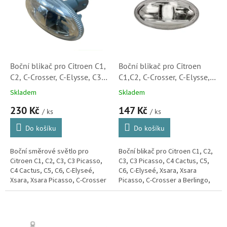
k
i
t
s
ů
p
r
o
d
Boční blikač pro Citroen C1,
Boční blikač pro Citroen
u
C2, C-Crosser, C-Elysse, C3,
C1,C2, C-Crosser, C-Elysse,
k
C5, Xsara, Xsara Picasso
C3, C5, Xsara, Xsara Picasso
Skladem
Skladem
t
(6325G3)
(6325G3, 180273002,
230 Kč
147 Kč
ů
1647158)
/ ks
/ ks
Do košíku
Do košíku
Boční směrové světlo pro
Boční blikač pro Citroen C1, C2,
Citroen C1, C2, C3, C3 Picasso,
C3, C3 Picasso, C4 Cactus, C5,
C4 Cactus, C5, C6, C-Elyseé,
C6, C-Elyseé, Xsara, Xsara
Xsara, Xsara Picasso, C-Crosser
Picasso, C-Crosser a Berlingo,
a Berlingo, Jumpy a
Jumpy a Spacetourer.
Spacetourer.