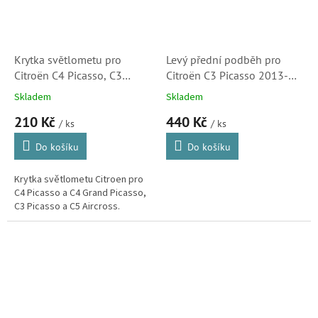
Krytka světlometu pro
Levý přední podběh pro
Citroën C4 Picasso, C3
Citroën C3 Picasso 2013-
Picasso a C5 Aircross,
(7136HQ, 6601-01-
Skladem
Skladem
6203C2
0541801P)
210 Kč
440 Kč
/ ks
/ ks
Do košíku
Do košíku
Krytka světlometu Citroen pro
C4 Picasso a C4 Grand Picasso,
C3 Picasso a C5 Aircross.