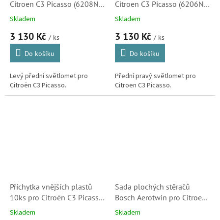
Citroen C3 Picasso (6208N5,
Citroen C3 Picasso (6206N5,
5521133LMLDEM)
5521133RMLDEM)
Skladem
Skladem
3 130 Kč
3 130 Kč
/ ks
/ ks
Do košíku
Do košíku
Levý přední světlomet pro
Přední pravý světlomet pro
Citroën C3 Picasso.
Citroen C3 Picasso.
Příchytka vnějších plastů
Sada plochých stěračů
10ks pro Citroën C3 Picasso,
Bosch Aerotwin pro Citroen
Berlingo, Saxo a Jumpy
C-Elysée, DS3 a C3 Picasso
Skladem
Skladem
(856540)
od 5/2010 (3397007116,