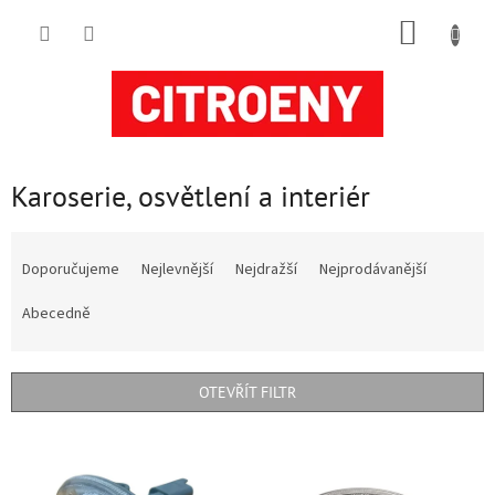
Přejít
NÁKUP
na
obsah
KOŠÍK
Karoserie, osvětlení a interiér
Ř
a
Doporučujeme
Nejlevnější
Nejdražší
Nejprodávanější
z
e
Abecedně
n
í
p
OTEVŘÍT FILTR
r
o
V
d
ý
u
p