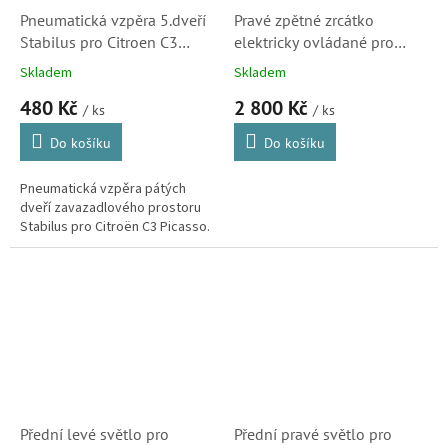
Pneumatická vzpěra 5.dveří
Pravé zpětné zrcátko
Stabilus pro Citroen C3
elektricky ovládané pro
Picasso (8731S8, 896251)
Citroen C3 Picasso a C4
Skladem
Skladem
Picasso (540221037364P)
480 Kč
2 800 Kč
/ ks
/ ks
Do košíku
Do košíku
Pneumatická vzpěra pátých
dveří zavazadlového prostoru
Stabilus pro Citroën C3 Picasso.
Přední levé světlo pro
Přední pravé světlo pro