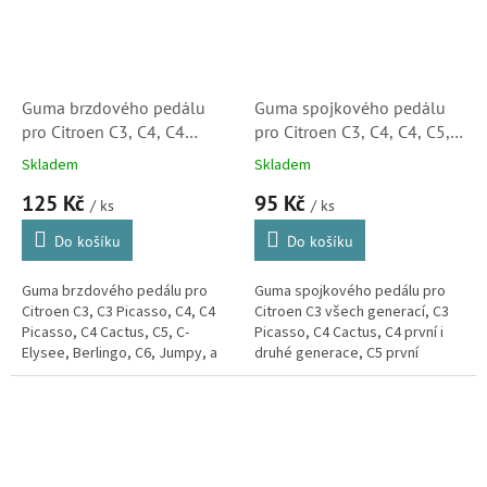
Guma brzdového pedálu
Guma spojkového pedálu
pro Citroen C3, C4, C4
pro Citroen C3, C4, C4, C5,
Picasso, C5, C-Elysee,
C6, C-Elysee, DS3, DS4
Skladem
Skladem
Berlingo, C6, Jumpy a C8
(213028, 213026, M6189,
125 Kč
95 Kč
(450421, 450417, 25509,
38943) S2
/ ks
/ ks
FT13066, 188788, M6183)
Do košíku
Do košíku
Guma brzdového pedálu pro
Guma spojkového pedálu pro
Citroen C3, C3 Picasso, C4, C4
Citroen C3 všech generací, C3
Picasso, C4 Cactus, C5, C-
Picasso, C4 Cactus, C4 první i
Elysee, Berlingo, C6, Jumpy, a
druhé generace, C5 první
C8. (Peugeot 2008, 207, 208,
generace, C6, C-Elyseé, DS3 a
301, 307, 308, 407, 508, 807,...
DS4.