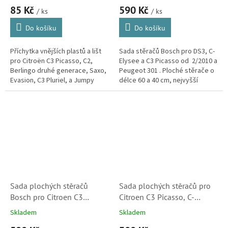
85 Kč
590 Kč
A116S)
/ ks
/ ks
Do košíku
Do košíku
Příchytka vnějších plastů a lišt
Sada stěračů Bosch pro DS3, C-
pro Citroën C3 Picasso, C2,
Elysee a C3 Picasso od 2/2010 a
Berlingo druhé generace, Saxo,
Peugeot 301 . Ploché stěrače o
Evasion, C3 Pluriel, a Jumpy
délce 60 a 40 cm, nejvyšší
první a druhé generace.
kvality.
Sada plochých stěračů
Sada plochých stěračů pro
Bosch pro Citroen C3
Citroen C3 Picasso, C-
Picasso do 5/2010, C4 20- a
Elysee, DS3 a Peugeot 301
Skladem
Skladem
C4 X (A295S)