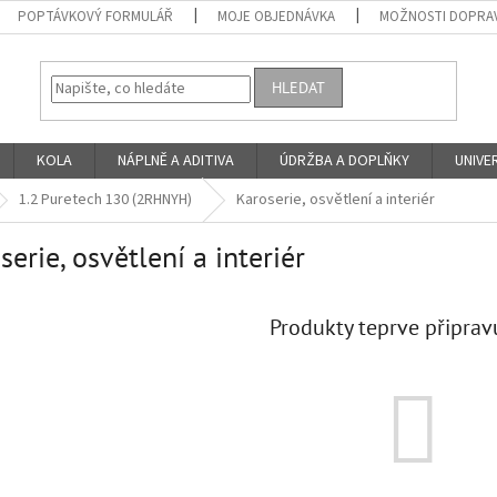
POPTÁVKOVÝ FORMULÁŘ
MOJE OBJEDNÁVKA
MOŽNOSTI DOPRAV
HLEDAT
KOLA
NÁPLNĚ A ADITIVA
ÚDRŽBA A DOPLŇKY
UNIVER
1.2 Puretech 130 (2RHNYH)
Karoserie, osvětlení a interiér
serie, osvětlení a interiér
Produkty teprve připrav