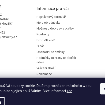
Y
Informace pro vás
CZ
Poptávkový formulář
1678/60
Moje objednávka
é Meziříčí
7
Možnosti dopravy a platby
9422
Kontakty
o@citroeny.cz
Proč VIN kód?
O nás
Obchodní podmínky
Podmínky ochrany osobních
údajů
Vrácení zboží
Reklamace
Mazací plán TOTAL
oužívá soubory cookie. Dalším procházením tohoto webu
BLOG
ouhlas s jejich používáním.. Více informací
zde
.
í