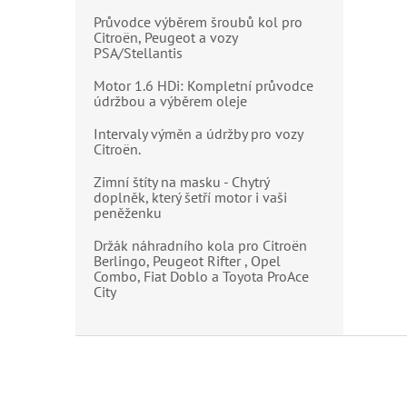
Průvodce výběrem šroubů kol pro
Citroën, Peugeot a vozy
PSA/Stellantis
Motor 1.6 HDi: Kompletní průvodce
údržbou a výběrem oleje
Intervaly výměn a údržby pro vozy
Citroën.
Zimní štíty na masku - Chytrý
doplněk, který šetří motor i vaši
peněženku
Držák náhradního kola pro Citroën
Berlingo, Peugeot Rifter , Opel
Combo, Fiat Doblo a Toyota ProAce
City
Z
á
p
a