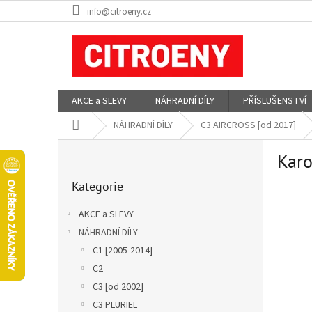
Přejít
info@citroeny.cz
na
obsah
AKCE a SLEVY
NÁHRADNÍ DÍLY
PŘÍSLUŠENSTVÍ
Domů
NÁHRADNÍ DÍLY
C3 AIRCROSS [od 2017]
P
Karo
o
Přeskočit
s
Kategorie
kategorie
t
r
AKCE a SLEVY
a
NÁHRADNÍ DÍLY
n
C1 [2005-2014]
n
í
C2
p
C3 [od 2002]
a
C3 PLURIEL