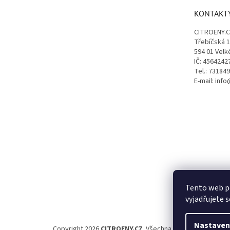
t
KONTAKT
í
CITROENY.
Třebíčská 
594 01 Velk
IČ: 4564242
Tel.: 73184
E-mail: inf
Tento web p
vyjadřujete s
Nastaven
Copyright 2026
CITROENY.CZ
. Všechna práva vyhrazena.