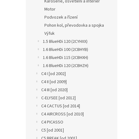
Karoserie, osvětlení a interiér
Motor
Podvozek a řízení
Pohon kol, převodovka a spojka
Výfuk
1.5 BlueHDi 120 (2CYHXX)
1.6 BlueHDi 100 (2CBHYB)
1.6 BlueHDi 115 (2CBHXH)
1.6 BlueHDi 120 (2CBHZH)
C4 I [od 2002]
C4 II [od 2009]
C4 III [od 2020]
C-ELYSEE [od 2012]
C4 CACTUS [od 2014]
C4 AIRCROSS [od 2010]
C4 PICASSO
C5 [od 2001]
C5 BREAK [od 2001]