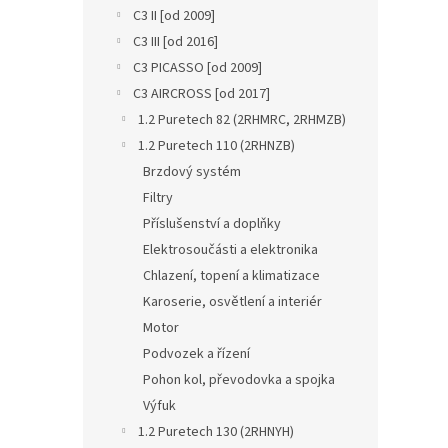
n
C3 II [od 2009]
e
C3 III [od 2016]
l
C3 PICASSO [od 2009]
C3 AIRCROSS [od 2017]
1.2 Puretech 82 (2RHMRC, 2RHMZB)
1.2 Puretech 110 (2RHNZB)
Brzdový systém
Filtry
Příslušenství a doplňky
Elektrosoučásti a elektronika
Chlazení, topení a klimatizace
Karoserie, osvětlení a interiér
Motor
Podvozek a řízení
Pohon kol, převodovka a spojka
Výfuk
1.2 Puretech 130 (2RHNYH)